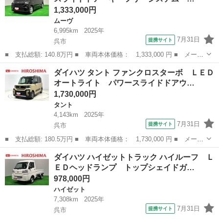
1,333,000円
ムーヴ
6,995km
2025年
7月31日
提携サイト
呉市
■ 支払総額: 140.8万円 ■ 車両本体価格： 1,333,000 円 ■ メーカ
ー名： ダイハツ ■ 車種名： ムーヴ ■ グレード名： Ｘ バッ
広島
呉市
ムーヴ
ダイハツ タント ファンクロスターボ ＬＥＤ
クカメラ 片側電動スライドドア キーフリーシステム 純正ナビ装
オートライト パワースライドドアウ…
着用アッ...
1,730,000円
タント
4,143km
2025年
7月31日
提携サイト
呉市
■ 支払総額: 180.5万円 ■ 車両本体価格： 1,730,000 円 ■ メーカ
ー名： ダイハツ ■ 車種名： タント ■ グレード名： ファンク
広島
呉市
タント
ダイハツ ハイゼットトラック ハイルーフ Ｌ
ロスターボ ＬＥＤオートライト パワースライドドアウェルカムオ
ＥＤヘッドランプ トップシェイドガ…
ープン機...
978,000円
ハイゼット
7,308km
2025年
7月31日
提携サイト
呉市