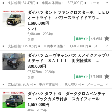
■ 支払総額: 34.4万円 ■ 車両本体価格： 327,000 円 ■ メーカー
名： ダイハツ ■ 車種名： ミライース ■ グレード名： Ｇ キ
広島
呉市
ミライース
ダイハツ タント ファンクロスターボ ＬＥＤ
ーレスエントリー アイドリングストップ 電動格納ミラー ＣＶ
オートライト パワースライドドアウ…
Ｔ 盗難防止シ...
1,686,000円
タント
6,984km
2024年
7月26日
提携サイト
呉市
■ 支払総額: 175.8万円 ■ 車両本体価格： 1,686,000 円 ■ メーカ
ー名： ダイハツ ■ 車種名： タント ■ グレード名： ファンク
広島
呉市
タント
ダイハツ ムーヴキャンバス Ｘメイクアップリ
ロスターボ ＬＥＤオートライト パワースライドドアウェルカムオ
ミテッド ＳＡＩＩＩ 衝突軽減Ｂ …
ープン機...
830,000円
97,575km
2020年
7月26日
提携サイト
呉市
■ 支払総額: 93万円 ■ 車両本体価格： 830,000 円 ■ メーカー
名： ダイハツ ■ 車種名： ムーヴキャンバス ■ グレード名：
広島
呉市
ダイハツ
ダイハツ タフト Ｇ ダーククロムベンチャ
Ｘメイクアップリミテッド ＳＡＩＩＩ 衝突軽減Ｂ ＡＴハイビー
ー バックカメラ付き スカイフィール…
ム Ｆカメラ Ｉ...
1,557,000円
4km
2025年