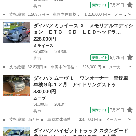
7月29日
提携サイト
呉市
■ 支払総額: 129.9万円 ■ 車両本体価格： 1,218,000 円 ■ メーカ
ー名： ダイハツ ■ 車種名： タント ■ グレード名： Ｘ ＬＥ
広島
呉市
タント
ダイハツ ミライース Ｘ メモリアルエディシ
Ｄオートライト パワースライドドアウェルカムオープン機能 運転
ョン ＥＴＣ ＣＤ ＬＥＤヘッドラ…
席ロング...
228,000円
ミライース
67,482km
2013年
5月29日
提携サイト
呉市
■ 支払総額: 32.8万円 ■ 車両本体価格： 228,000 円 ■ メーカー
名： ダイハツ ■ 車種名： ミライース ■ グレード名： Ｘ メ
広島
呉市
ミライース
ダイハツ ムーヴ Ｌ ワンオーナー 禁煙車
モリアルエディション ＥＴＣ ＣＤ ＬＥＤヘッドライト キーレ
車検９年１２月 アイドリングストッ…
スエントリー...
330,000円
ムーヴ
51,000km
2013年
7月29日
提携サイト
呉市
■ 支払総額: 35万円 ■ 車両本体価格： 330,000 円 ■ メーカー
名： ダイハツ ■ 車種名： ムーヴ ■ グレード名： Ｌ ワンオ
広島
呉市
ムーヴ
ダイハツ ハイゼットトラック スタンダード
ーナー 禁煙車 車検９年１２月 アイドリングストップ 電格ミラ