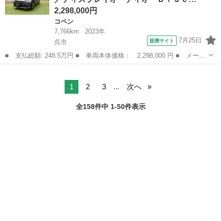
2,298,000円
コペン
7,766km
2023年
7月25日
提携サイト
呉市
■ 支払総額: 248.5万円 ■ 車両本体価格： 2,298,000 円 ■ メーカ
ー名： ダイハツ ■ 車種名： コペン ■ グレード名： ＧＲスポ
広島
呉市
コペン
ーツ ＧＲスポーツ／ディスプレイオーディオ・Ｂｌｕｅｔｏｏｔ
ｈ・ＥＴＣ...
1
2
3
...
次へ
全158件中 1-50件表示