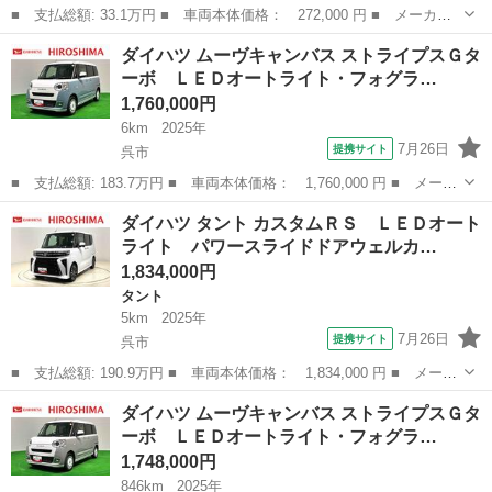
■ 支払総額: 33.1万円 ■ 車両本体価格： 272,000 円 ■ メーカー
名： ダイハツ ■ 車種名： タント ■ グレード名： Ｘスペシャ
広島
呉市
タント
ダイハツ ムーヴキャンバス ストライプスＧタ
ル スライドドア ＴＶ スマートキー 電動格納ミラー ベンチシ
ーボ ＬＥＤオートライト・フォグラ…
ート ＣＶＴ...
1,760,000円
6km
2025年
7月26日
提携サイト
呉市
■ 支払総額: 183.7万円 ■ 車両本体価格： 1,760,000 円 ■ メーカ
ー名： ダイハツ ■ 車種名： ムーヴキャンバス ■ グレード
広島
呉市
ダイハツ
ダイハツ タント カスタムＲＳ ＬＥＤオート
名： ストライプスＧターボ ＬＥＤオートライト・フォグランプ
ライト パワースライドドアウェルカ…
電動パーキン...
1,834,000円
タント
5km
2025年
7月26日
提携サイト
呉市
■ 支払総額: 190.9万円 ■ 車両本体価格： 1,834,000 円 ■ メーカ
ー名： ダイハツ ■ 車種名： タント ■ グレード名： カスタム
広島
呉市
タント
ダイハツ ムーヴキャンバス ストライプスＧタ
ＲＳ ＬＥＤオートライト パワースライドドアウェルカムオープン
ーボ ＬＥＤオートライト・フォグラ…
機能 電...
1,748,000円
846km
2025年