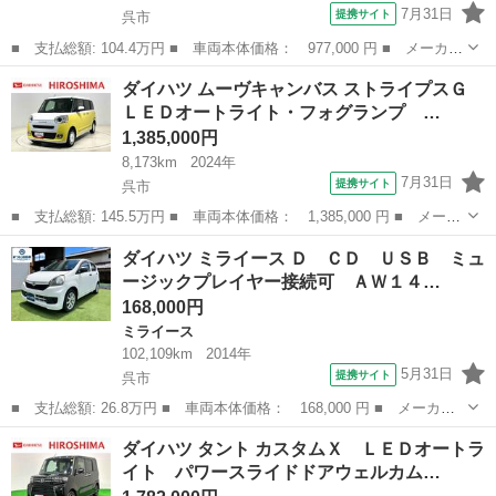
7月31日
提携サイト
呉市
■ 支払総額: 104.4万円 ■ 車両本体価格： 977,000 円 ■ メーカー
名： ダイハツ ■ 車種名： ハイゼットトラック ■ グレード
広島
呉市
ハイゼット
ダイハツ ムーヴキャンバス ストライプスＧ
名： スタンダード ヘッドランプ 運転席ＳＲＳエアバック バ
ＬＥＤオートライト・フォグランプ …
ックソナー 電...
1,385,000円
8,173km
2024年
7月31日
提携サイト
呉市
■ 支払総額: 145.5万円 ■ 車両本体価格： 1,385,000 円 ■ メーカ
ー名： ダイハツ ■ 車種名： ムーヴキャンバス ■ グレード
広島
呉市
ダイハツ
ダイハツ ミライース Ｄ ＣＤ ＵＳＢ ミュ
名： ストライプスＧ ＬＥＤオートライト・フォグランプ 電動パ
ージックプレイヤー接続可 ＡＷ１４…
ーキングブレ...
168,000円
ミライース
102,109km
2014年
5月31日
提携サイト
呉市
■ 支払総額: 26.8万円 ■ 車両本体価格： 168,000 円 ■ メーカー
名： ダイハツ ■ 車種名： ミライース ■ グレード名： Ｄ Ｃ
広島
呉市
ミライース
ダイハツ タント カスタムＸ ＬＥＤオートラ
Ｄ ＵＳＢ ミュージックプレイヤー接続可 ＡＷ１４インチ キー
イト パワースライドドアウェルカム…
レスエントリ...