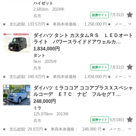
ハイゼット
2,681km
2024年
7月31日
提携サイト
呉市
■ 支払総額: 133.5万円 ■ 車両本体価格： 1,258,000 円 ■ メーカ
ー名： ダイハツ ■ 車種名： ハイゼットカーゴ ■ グレード
広島
呉市
ハイゼット
ダイハツ タント カスタムＲＳ ＬＥＤオート
名： ＤＸ ４ＷＤ オートライト ハロゲンヘッドランプ コーナ
ライト パワースライドドアウェルカ…
ーセンサー ...
1,834,000円
タント
5km
2025年
7月31日
提携サイト
呉市
■ 支払総額: 190.9万円 ■ 車両本体価格： 1,834,000 円 ■ メーカ
ー名： ダイハツ ■ 車種名： タント ■ グレード名： カスタム
広島
呉市
タント
ダイハツ ミラココア ココアプラスＸスペシャ
ＲＳ ＬＥＤオートライト パワースライドドアウェルカムオープン
ルコーデ ＥＴＣ ナビ フルセグＴ…
機能 電...
248,000円
ミラ
125,076km
2013年
5月19日
提携サイト
呉市
■ 支払総額: 29.8万円 ■ 車両本体価格： 248,000 円 ■ メーカー
名： ダイハツ ■ 車種名： ミラココア ■ グレード名： ココア