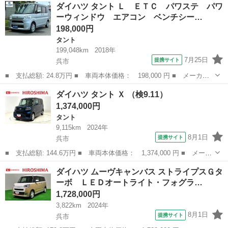
広島
呉市
ダイハツ
ダイハツ タント Ｌ ＥＴＣ パワステ パワ
ボ クロムベンチャー スカイフィールトップ クロムパック メッ
ーウィンドウ エアコン ベンチシー…
キパック ...
198,000円
タント
199,048km
2018年
7月25日
提携サイト
呉市
■ 支払総額: 24.8万円 ■ 車両本体価格： 198,000 円 ■ メーカー
名： ダイハツ ■ 車種名： タント ■ グレード名： Ｌ ＥＴ
広島
呉市
タント
ダイハツ タント Ｘ （検9.11）
Ｃ パワステ パワーウィンドウ エアコン ベンチシート 運転席
1,374,000円
＆助手席エアバ...
タント
9,115km
2024年
8月1日
提携サイト
呉市
■ 支払総額: 144.6万円 ■ 車両本体価格： 1,374,000 円 ■ メーカ
ー名： ダイハツ ■ 車種名： タント ■ グレード名： Ｘ ■ 排
広島
呉市
タント
ダイハツ ムーヴキャンバス ストライプスＧタ
気量： 660cc ■ ドア枚数： 5D ■ ミッション： CVT ...
ーボ ＬＥＤオートライト・フォグラ…
1,728,000円
3,822km
2024年
8月1日
提携サイト
呉市