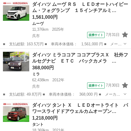
広島
呉市
ミラ
ダイハツ ムーヴ ＲＳ ＬＥＤオートハイビー
プラスＸスペシャルコーデ ＥＴＣ ナビ フルセグＴＶ Ｂｌｕｅ
ム・フォグランプ １５インチアルミ…
ｔｏｏｔｈ ...
1,561,000円
ムーヴ
11,376km
2025年
7月31日
提携サイト
呉市
■ 支払総額: 163.5万円 ■ 車両本体価格： 1,561,000 円 ■ メーカ
ー名： ダイハツ ■ 車種名： ムーヴ ■ グレード名： ＲＳ Ｌ
広島
呉市
ムーヴ
ダイハツ ミラココア ココアプラスＸ 社外フ
ＥＤオートハイビーム・フォグランプ １５インチアルミホイール
ルセグナビ ＥＴＣ バックカメラ …
オートラ...
368,000円
ミラ
62,438km
2012年
7月30日
提携サイト
呉市
■ 支払総額: 49.8万円 ■ 車両本体価格： 368,000 円 ■ メーカー
名： ダイハツ ■ 車種名： ミラココア ■ グレード名： ココア
広島
呉市
ミラ
ダイハツ タント Ｘ ＬＥＤオートライト パ
プラスＸ 社外フルセグナビ ＥＴＣ バックカメラ プッシュスタ
ワースライドドアウェルカムオープン…
ート スマー...
1,218,000円
タント
18,369km
2021年