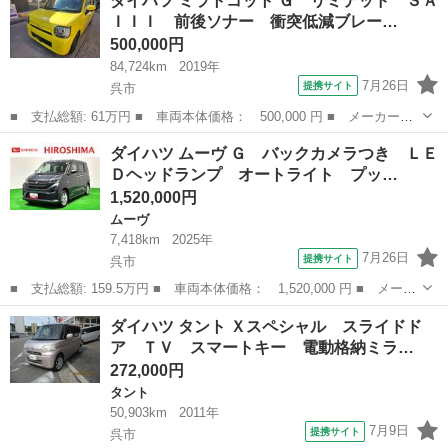
ダイハツ ミラトコット Ｇ リミテッド ＳＡ
ＥＤオートライト・フォグランプ 電動パーキングブレーキ プッシ
ＩＩＩ 前後ソナー 衝突低減ブレー…
ュボタン...
500,000円
84,724km
2019年
7月26日
提携サイト
呉市
■ 支払総額: 61万円 ■ 車両本体価格： 500,000 円 ■ メーカー
名： ダイハツ ■ 車種名： ミラトコット ■ グレード名： Ｇ
広島
呉市
ダイハツ
ダイハツ ムーヴ Ｇ バックカメラつき ＬＥ
リミテッド ＳＡＩＩＩ 前後ソナー 衝突低減ブレーキ サイドエ
Ｄヘッドランプ オートライト プッ…
アバック 横滑り...
1,520,000円
ムーヴ
7,418km
2025年
7月26日
提携サイト
呉市
■ 支払総額: 159.5万円 ■ 車両本体価格： 1,520,000 円 ■ メーカ
ー名： ダイハツ ■ 車種名： ムーヴ ■ グレード名： Ｇ バッ
広島
呉市
ムーヴ
ダイハツ タント Ｘスペシャル スライドド
クカメラつき ＬＥＤヘッドランプ オートライト プッシュボタン
ア ＴＶ スマートキー 電動格納ミラ…
スタート...
272,000円
タント
50,903km
2011年
7月9日
提携サイト
呉市