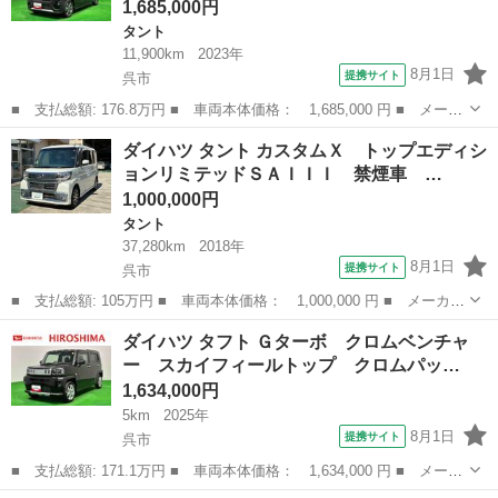
1,685,000円
タント
11,900km
2023年
8月1日
提携サイト
呉市
■ 支払総額: 176.8万円 ■ 車両本体価格： 1,685,000 円 ■ メーカ
ー名： ダイハツ ■ 車種名： タント ■ グレード名： ファンク
広島
呉市
タント
ダイハツ タント カスタムＸ トップエディシ
ロスターボ ＬＥＤオートライト パワースライドドアウェルカムオ
ョンリミテッドＳＡＩＩＩ 禁煙車 …
ープン機...
1,000,000円
タント
37,280km
2018年
8月1日
提携サイト
呉市
■ 支払総額: 105万円 ■ 車両本体価格： 1,000,000 円 ■ メーカー
名： ダイハツ ■ 車種名： タント ■ グレード名： カスタム
広島
呉市
タント
ダイハツ タフト Ｇターボ クロムベンチャ
Ｘ トップエディションリミテッドＳＡＩＩＩ 禁煙車 全周囲カメ
ー スカイフィールトップ クロムパッ…
ラ 寒冷地仕...
1,634,000円
5km
2025年
8月1日
提携サイト
呉市
■ 支払総額: 171.1万円 ■ 車両本体価格： 1,634,000 円 ■ メーカ
ー名： ダイハツ ■ 車種名： タフト ■ グレード名： Ｇター