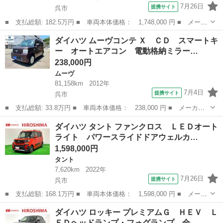
7月26日
提携サイト
呉市
■ 支払総額: 182.5万円 ■ 車両本体価格： 1,748,000 円 ■ メーカ
ー名： ダイハツ ■ 車種名： ムーヴキャンバス ■ グレード
広島
呉市
ダイハツ
ダイハツ ムーヴコンテ Ｘ ＣＤ スマートキ
名： ストライプスＧターボ ＬＥＤオートライト・フォグランプ
ー オートエアコン 電動格納ミラー…
電動パーキン...
238,000円
ムーヴ
81,158km
2012年
7月4日
提携サイト
呉市
■ 支払総額: 33.8万円 ■ 車両本体価格： 238,000 円 ■ メーカー
名： ダイハツ ■ 車種名： ムーヴコンテ ■ グレード名： Ｘ
広島
呉市
ムーヴ
ダイハツ タント ファンクロス ＬＥＤオート
ＣＤ スマートキー オートエアコン 電動格納ミラー アイドリン
ライト パワースライドドアウェルカ…
グストップ ...
1,598,000円
タント
7,620km
2022年
7月26日
提携サイト
呉市
■ 支払総額: 168.1万円 ■ 車両本体価格： 1,598,000 円 ■ メーカ
ー名： ダイハツ ■ 車種名： タント ■ グレード名： ファンク
広島
呉市
タント
ダイハツ ロッキー プレミアムＧ ＨＥＶ Ｌ
ロス ＬＥＤオートライト パワースライドドアウェルカムオープン
ＥＤヘッドランプ・フォグランプ 全…