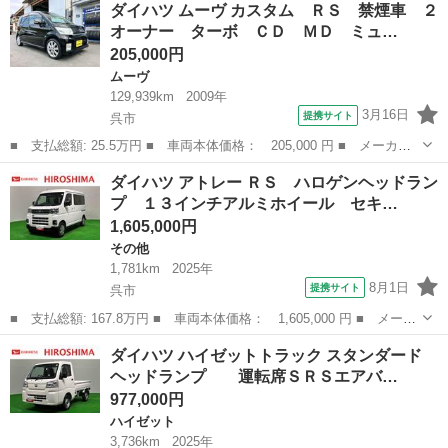
ダイハツ ムーヴ カスタム ＲＳ 禁煙車 ２
Ｄオートライト パワースライドドアウェルカムオープン機能 電動
オーナー ターボ ＣＤ ＭＤ ミュ…
格納式ド...
205,000円
ムーヴ
129,939km
2009年
3月16日
提携サイト
呉市
■ 支払総額: 25.5万円 ■ 車両本体価格： 205,000 円 ■ メーカー
名： ダイハツ ■ 車種名： ムーヴ ■ グレード名： カスタム
広島
呉市
ムーヴ
ダイハツ アトレー ＲＳ ハロゲンヘッドラン
ＲＳ 禁煙車 ２オーナー ターボ ＣＤ ＭＤ ミュージックプレ
プ １３インチアルミホイール セキ…
イヤー接続可...
1,605,000円
その他
1,781km
2025年
8月1日
提携サイト
呉市
■ 支払総額: 167.8万円 ■ 車両本体価格： 1,605,000 円 ■ メーカ
ー名： ダイハツ ■ 車種名： アトレー ■ グレード名： ＲＳ
広島
呉市
その他
ダイハツ ハイゼットトラック スタンダード
ハロゲンヘッドランプ １３インチアルミホイール セキュリティア
ヘッドランプ 運転席ＳＲＳエアバ…
ラーム ...
977,000円
ハイゼット
3,736km
2025年