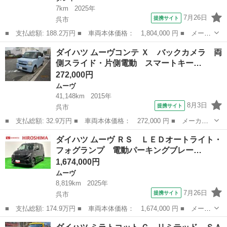
7km
2025年
7月26日
提携サイト
呉市
■ 支払総額: 188.2万円 ■ 車両本体価格： 1,804,000 円 ■ メーカ
ー名： ダイハツ ■ 車種名： タント ■ グレード名： カスタム
広島
呉市
タント
ダイハツ ムーヴコンテ Ｘ バックカメラ 両
Ｘ バックカメラ付き ＬＥＤオートライト パワースライドドアウ
側スライド・片側電動 スマートキー…
ェルカム...
272,000円
ムーヴ
41,148km
2015年
8月3日
提携サイト
呉市
■ 支払総額: 32.9万円 ■ 車両本体価格： 272,000 円 ■ メーカー
名： ダイハツ ■ 車種名： ムーヴコンテ ■ グレード名： Ｘ
広島
呉市
ムーヴ
ダイハツ ムーヴ ＲＳ ＬＥＤオートライト・
バックカメラ 両側スライド・片側電動 スマートキー アイドリン
フォグランプ 電動パーキングブレー…
グストップ ...
1,674,000円
ムーヴ
8,819km
2025年
7月26日
提携サイト
呉市
■ 支払総額: 174.9万円 ■ 車両本体価格： 1,674,000 円 ■ メーカ
ー名： ダイハツ ■ 車種名： ムーヴ ■ グレード名： ＲＳ Ｌ
広島
呉市
ムーヴ