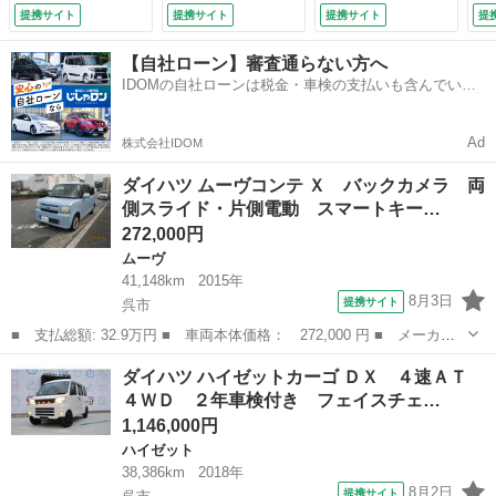
チシート ＣＶＴ
トドアベース仕様
ンプ 運転席シート
ィ
提携サイト
提携サイト
提携サイト
提
盗難防止システム
シートカバー ブラ
ヒーター アルミホ
ス
ＡＢＳ 衝突安全ボ
ウン内装カスタム
イール オートライ
グ
【自社ローン】審査通らない方へ
ディ エアコン パ
マッドブラックホイ
ト プッシュボタン
ト
IDOMの自社ローンは税金・車検の支払いも含んでいる
ワーステアリング
ール パワーウイン
スタート セキュリ
手
ので毎月の支払額は一定
パワーウィンドウ
ド エアコン キー
ティアラーム （検
ン
（車検整備付）
レス （車検整備
9.9）
9.
Ad
株式会社IDOM
付）
ダイハツ ムーヴコンテ Ｘ バックカメラ 両
側スライド・片側電動 スマートキー…
272,000円
ムーヴ
41,148km
2015年
8月3日
提携サイト
呉市
■ 支払総額: 32.9万円 ■ 車両本体価格： 272,000 円 ■ メーカー
名： ダイハツ ■ 車種名： ムーヴコンテ ■ グレード名： Ｘ
広島
呉市
ムーヴ
ダイハツ ハイゼットカーゴ ＤＸ ４速ＡＴ
バックカメラ 両側スライド・片側電動 スマートキー アイドリン
４ＷＤ ２年車検付き フェイスチェ…
グストップ ...
1,146,000円
ハイゼット
38,386km
2018年
8月2日
提携サイト