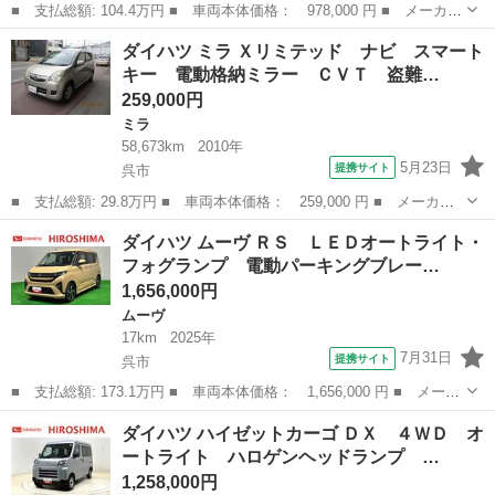
■ 支払総額: 104.4万円 ■ 車両本体価格： 978,000 円 ■ メーカー
名： ダイハツ ■ 車種名： ハイゼットトラック ■ グレード
広島
呉市
ハイゼット
ダイハツ ミラ Ｘリミテッド ナビ スマート
名： ハイルーフ ＬＥＤヘッドランプ トップシェイドガラス 運
キー 電動格納ミラー ＣＶＴ 盗難…
転席ＳＲＳエア...
259,000円
ミラ
58,673km
2010年
5月23日
提携サイト
呉市
■ 支払総額: 29.8万円 ■ 車両本体価格： 259,000 円 ■ メーカー
名： ダイハツ ■ 車種名： ミラ ■ グレード名： Ｘリミテッ
広島
呉市
ミラ
ダイハツ ムーヴ ＲＳ ＬＥＤオートライト・
ド ナビ スマートキー 電動格納ミラー ＣＶＴ 盗難防止システ
フォグランプ 電動パーキングブレー…
ム ＡＢＳ Ｃ...
1,656,000円
ムーヴ
17km
2025年
7月31日
提携サイト
呉市
■ 支払総額: 173.1万円 ■ 車両本体価格： 1,656,000 円 ■ メーカ
ー名： ダイハツ ■ 車種名： ムーヴ ■ グレード名： ＲＳ Ｌ
広島
呉市
ムーヴ
ダイハツ ハイゼットカーゴ ＤＸ ４ＷＤ オ
ＥＤオートライト・フォグランプ 電動パーキングブレーキ プッシ
ートライト ハロゲンヘッドランプ …
ュボタン...
1,258,000円