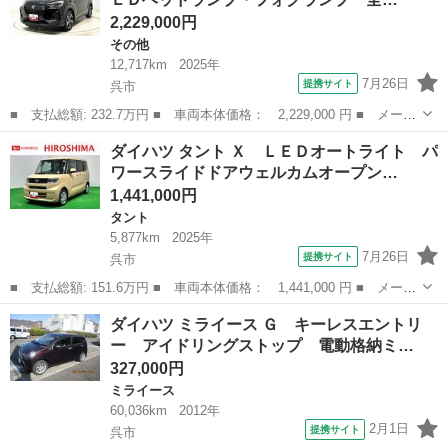
機能 ...
2,229,000円
その他
12,717km
2025年
7月26日
提携サイト
呉市
■ 支払総額: 232.7万円 ■ 車両本体価格： 2,229,000 円 ■ メーカ
ー名： ダイハツ ■ 車種名： ロッキー ■ グレード名： プレミ
広島
呉市
その他
ダイハツ タント Ｘ ＬＥＤオートライト パ
アムＧ ＨＥＶ ＬＥＤヘッドランプ・フォグランプ 全車速追従機
ワースライドドアウェルカムオープン…
能付アダ...
1,441,000円
タント
5,877km
2025年
7月26日
提携サイト
呉市
■ 支払総額: 151.6万円 ■ 車両本体価格： 1,441,000 円 ■ メーカ
ー名： ダイハツ ■ 車種名： タント ■ グレード名： Ｘ ＬＥ
広島
呉市
タント
ダイハツ ミライース Ｇ キーレスエントリ
Ｄオートライト パワースライドドアウェルカムオープン機能 運転
ー アイドリングストップ 電動格納ミ…
席ロング...
327,000円
ミライース
60,036km
2012年
2月1日
提携サイト
呉市