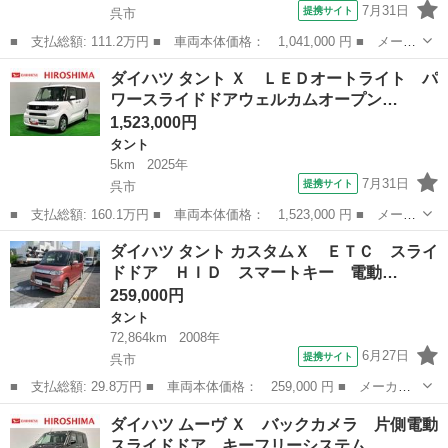
7月31日
提携サイト
呉市
■ 支払総額: 111.2万円 ■ 車両本体価格： 1,041,000 円 ■ メーカ
ー名： ダイハツ ■ 車種名： ミライース ■ グレード名： Ｘ
広島
呉市
ミライース
ダイハツ タント Ｘ ＬＥＤオートライト パ
ＳＡＩＩＩ ＬＥＤヘッドランプ セキュリティアラーム コーナー
ワースライドドアウェルカムオープン…
センサー...
1,523,000円
タント
5km
2025年
7月31日
提携サイト
呉市
■ 支払総額: 160.1万円 ■ 車両本体価格： 1,523,000 円 ■ メーカ
ー名： ダイハツ ■ 車種名： タント ■ グレード名： Ｘ ＬＥ
広島
呉市
タント
ダイハツ タント カスタムＸ ＥＴＣ スライ
Ｄオートライト パワースライドドアウェルカムオープン機能
ドドア ＨＩＤ スマートキー 電動…
助手席イ...
259,000円
タント
72,864km
2008年
6月27日
提携サイト
呉市
■ 支払総額: 29.8万円 ■ 車両本体価格： 259,000 円 ■ メーカー
名： ダイハツ ■ 車種名： タント ■ グレード名： カスタム
広島
呉市
タント
ダイハツ ムーヴ Ｘ バックカメラ 片側電動
Ｘ ＥＴＣ スライドドア ＨＩＤ スマートキー 電動格納ミラ
スライドドア キーフリーシステム …
ー ベンチシート...