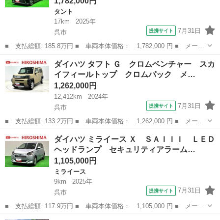
1,782,000円
タント
17km
2025年
7月31日
提携サイト
呉市
■ 支払総額: 185.8万円 ■ 車両本体価格： 1,782,000 円 ■ メーカ
ー名： ダイハツ ■ 車種名： タント ■ グレード名： カスタム
広島
呉市
タント
ダイハツ タフト Ｇ クロムベンチャー スカ
Ｘ ＬＥＤオートライト パワースライドドアウェルカムオープン機
イフィールトップ クロムパック メ…
能 電動...
1,262,000円
12,412km
2024年
7月31日
提携サイト
呉市
■ 支払総額: 133.2万円 ■ 車両本体価格： 1,262,000 円 ■ メーカ
ー名： ダイハツ ■ 車種名： タフト ■ グレード名： Ｇ クロ
広島
呉市
ダイハツ
ダイハツ ミライース Ｘ ＳＡＩＩＩ ＬＥＤ
ムベンチャー スカイフィールトップ クロムパック メッキパッ
ヘッドランプ セキュリティアラーム…
ク シルバ...
1,105,000円
ミライース
9km
2025年
7月31日
提携サイト
呉市
■ 支払総額: 117.9万円 ■ 車両本体価格： 1,105,000 円 ■ メーカ
ー名： ダイハツ ■ 車種名： ミライース ■ グレード名： Ｘ
広島
呉市
ミライース