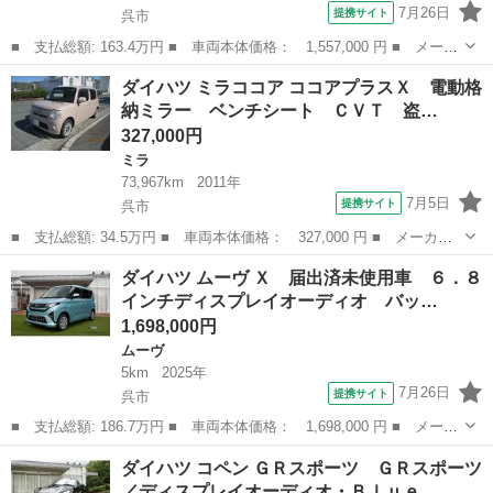
7月26日
提携サイト
呉市
■ 支払総額: 163.4万円 ■ 車両本体価格： 1,557,000 円 ■ メーカ
ー名： ダイハツ ■ 車種名： タフト ■ グレード名： Ｇ ダー
広島
呉市
ダイハツ
ダイハツ ミラココア ココアプラスＸ 電動格
ククロムベンチャー バックカメラ付き スカイフィールトップ Ｌ
納ミラー ベンチシート ＣＶＴ 盗…
ＥＤオー...
327,000円
ミラ
73,967km
2011年
7月5日
提携サイト
呉市
■ 支払総額: 34.5万円 ■ 車両本体価格： 327,000 円 ■ メーカー
名： ダイハツ ■ 車種名： ミラココア ■ グレード名： ココア
広島
呉市
ミラ
ダイハツ ムーヴ Ｘ 届出済未使用車 ６．８
プラスＸ 電動格納ミラー ベンチシート ＣＶＴ 盗難防止システ
インチディスプレイオーディオ バッ…
ム ＡＢＳ ...
1,698,000円
ムーヴ
5km
2025年
7月26日
提携サイト
呉市
■ 支払総額: 186.7万円 ■ 車両本体価格： 1,698,000 円 ■ メーカ
ー名： ダイハツ ■ 車種名： ムーヴ ■ グレード名： Ｘ 届出
広島
呉市
ムーヴ
ダイハツ コペン ＧＲスポーツ ＧＲスポーツ
済未使用車 ６．８インチディスプレイオーディオ バックカメラ
／ディスプレイオーディオ・Ｂｌｕｅ…
コンフォ...