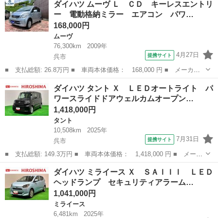
ダイハツ ムーヴ Ｌ ＣＤ キーレスエントリ
ＳＡＩＩＩ ＬＥＤヘッドランプ セキュリティアラーム コーナー
ー 電動格納ミラー エアコン パワ…
センサー...
168,000円
ムーヴ
76,300km
2009年
4月27日
提携サイト
呉市
■ 支払総額: 26.8万円 ■ 車両本体価格： 168,000 円 ■ メーカー
名： ダイハツ ■ 車種名： ムーヴ ■ グレード名： Ｌ ＣＤ
広島
呉市
ムーヴ
ダイハツ タント Ｘ ＬＥＤオートライト パ
キーレスエントリー 電動格納ミラー エアコン パワーステアリン
ワースライドドアウェルカムオープン…
グ パワーウ...
1,418,000円
タント
10,508km
2025年
7月31日
提携サイト
呉市
■ 支払総額: 149.3万円 ■ 車両本体価格： 1,418,000 円 ■ メーカ
ー名： ダイハツ ■ 車種名： タント ■ グレード名： Ｘ ＬＥ
広島
呉市
タント
ダイハツ ミライース Ｘ ＳＡＩＩＩ ＬＥＤ
Ｄオートライト パワースライドドアウェルカムオープン機能 電動
ヘッドランプ セキュリティアラーム…
パーキン...
1,041,000円
ミライース
6,481km
2025年