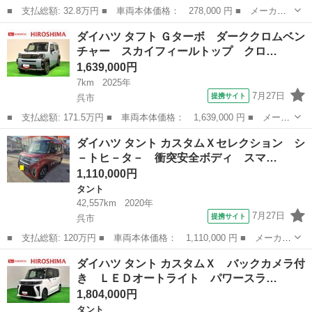
■ 支払総額: 32.8万円 ■ 車両本体価格： 278,000 円 ■ メーカー
名： ダイハツ ■ 車種名： ムーヴ ■ グレード名： Ｘ ＳＡＩ
広島
呉市
ムーヴ
ダイハツ タフト Ｇターボ ダーククロムベン
Ｉ 衝突被害軽減システム レーンアシスト ＣＤ ミュージックプ
チャー スカイフィールトップ クロ…
レイヤー接続...
1,639,000円
7km
2025年
7月27日
提携サイト
呉市
■ 支払総額: 171.5万円 ■ 車両本体価格： 1,639,000 円 ■ メーカ
ー名： ダイハツ ■ 車種名： タフト ■ グレード名： Ｇター
広島
呉市
ダイハツ
ダイハツ タント カスタムＸセレクション シ
ボ ダーククロムベンチャー スカイフィールトップ クロムパッ
－トヒ－タ－ 衝突安全ボディ スマ…
ク ダークメ...
1,110,000円
タント
42,557km
2020年
7月27日
提携サイト
呉市
■ 支払総額: 120万円 ■ 車両本体価格： 1,110,000 円 ■ メーカー
名： ダイハツ ■ 車種名： タント ■ グレード名： カスタムＸ
広島
呉市
タント
ダイハツ タント カスタムＸ バックカメラ付
セレクション シ－トヒ－タ－ 衝突安全ボディ スマートキー＆プ
き ＬＥＤオートライト パワースラ…
ッシュスタ...
1,804,000円
タント