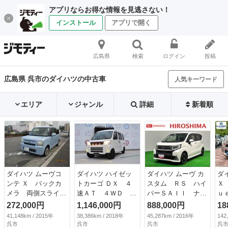
アプリならお得な情報を見逃さない！
インストール
アプリで開く
広島県
検索
ログイン
投稿
広島県 呉市のダイハツの中古車
人気キーワード
エリア
ジャンル
詳細
新着順
ダイハツ ムーヴコ
ダイハツ ハイゼッ
ダイハツ ムーヴ カ
ダ
ンテ Ｘ バックカ
トカーゴ ＤＸ ４
スタム ＲＳ ハイ
Ｘ
メラ 両側スライ
速ＡＴ ４ＷＤ ２
パーＳＡＩＩ ナ
ｕ
ド・片側電動 スマ
年車検付き フェイ
ビ バックモニタ
Ｖ
272,000円
1,146,000円
888,000円
18
ートキー アイドリ
スチェンジ ３連マ
ー ＬＥＤオートハ
ー
41,148km / 2015年
38,386km / 2018年
45,287km / 2016年
142
ングストップ ベン
ーカーランプ アウ
イビーム・フォグラ
コ
呉市
呉市
呉市
呉