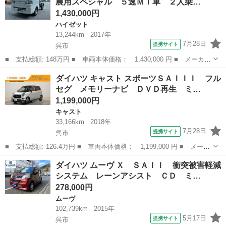
農用スペシャル ５速ＭＴ車 ２人乗…
ー フロントベン...
1,430,000円
ハイゼット
13,244km
2017年
7月28日
提携サイト
呉市
■ 支払総額: 148万円 ■ 車両本体価格： 1,430,000 円 ■ メーカー
名： ダイハツ ■ 車種名： ハイゼットトラック ■ グレード
広島
呉市
ハイゼット
ダイハツ キャスト スポーツＳＡＩＩＩ フル
名： スタンダード 農用スペシャル ５速ＭＴ車 ２人乗り ４Ｗ
セグ メモリーナビ ＤＶＤ再生 ミ…
Ｄ ダンプ ■...
1,199,000円
キャスト
33,166km
2018年
7月28日
提携サイト
呉市
■ 支払総額: 126.4万円 ■ 車両本体価格： 1,199,000 円 ■ メーカ
ー名： ダイハツ ■ 車種名： キャスト ■ グレード名： スポー
広島
呉市
キャスト
ダイハツ ムーヴ Ｘ ＳＡＩＩ 衝突被害軽減
ツＳＡＩＩＩ フルセグ メモリーナビ ＤＶＤ再生 ミュージック
システム レーンアシスト ＣＤ ミ…
プレイヤ...
278,000円
ムーヴ
102,739km
2015年
5月17日
提携サイト
呉市