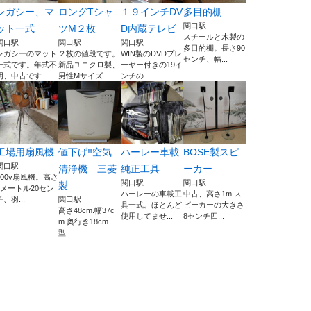
レガシー、マ
ロングTシャ
１９インチDV
多目的棚
関口駅
ット一式
ツM２枚
D内蔵テレビ
スチールと木製の
関口駅
関口駅
関口駅
多目的棚。長さ90
レガシーのマット
２枚の値段です。
WIN製のDVDプレ
センチ、幅...
一式です。年式不
新品ユニクロ製、
ーヤー付きの19イ
明、中古です...
男性Mサイズ...
ンチの...
工場用扇風機
値下げ‼️空気
ハーレー車載
BOSE製スピ
関口駅
清浄機 三菱
純正工具
ーカー
100v扇風機。高さ
関口駅
関口駅
製
1メートル20セン
ハーレーの車載工
中古、高さ1m.ス
チ、羽...
関口駅
具一式。ほとんど
ピーカーの大きさ
高さ48cm.幅37c
使用してませ...
8センチ四...
m.奥行き18cm.
型...