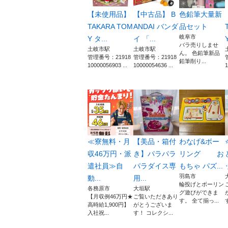
【未使用品】
【中古品】 B
色鉛筆大量新
TAKARA TOM
ANDAI バンダ
品セット
岐阜市
Y タ...
イ 「...
バラ売りしませ
土岐市駅
土岐市駅
ん。 色鉛筆新品
管理番号：21918
管理番号：21918
鉛筆削り...
10000056903 ...
10000054636 ...
1
≪寮無料・月
【美品・箱付
わなげ&ボー
収46万円・派
き】パラパラ
リング お
遣社員≫自
パラダイス専
もちゃ パズ...
羽島市
動...
用...
輪投げとボーリン
各務原市
大垣駅
グ遊びができま
【月収例46万円★
ご覧いただきあり
す。 全て揃っ...
高時給1,900円】
がとうございま
入社祝...
す！ コレクシ...