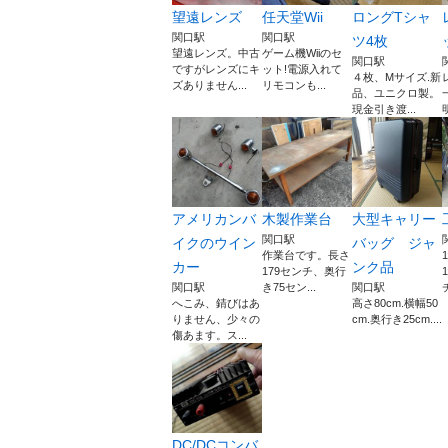
望遠レンズ
任天堂Wii
ロングTシャ
関口駅
関口駅
ツ4枚
望遠レンズ。中古
ゲーム機Wiiのセ
関口駅
ですがレンズにキ
ット!電源入れて
４枚、Mサイズ.新
ズありません...
リモコンも...
品、ユニクロ製。
現金引き渡...
アメリカンバ
木製作業台
大型キャリー
関口駅
イクのウイン
バッグ ジャ
作業台です。長さ
カー
ンク品
179センチ、奥行
関口駅
き75セン...
関口駅
へこみ、錆びはあ
高さ80cm.横幅50
りません、少々の
cm.奥行き25cm....
傷あます。ス...
DC/DCコンバ