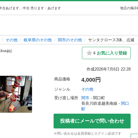
サンタクロース3体、点滅 (mitsurocks) 関口のその他の中古あげます・譲ります｜ジモティーで不用品の処分
中古
売ります・あげます
地元の掲示
その他
岐阜県のその他
関市のその他
サンタクロース3体、点滅
1kuujq）
4
お気に入り登録
作成
2026年7月6日 22:28
商品価格
4,000円
ジャンル
その他
受け渡し場所
関市
 - 関口町
長良川鉄道越美南線 - 
関口
駅
投稿者にメールで問い合わせ
※問い合わせは会員登録とログイン必須です