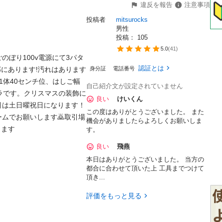
違反を報告
注意事項
投稿者
mitsurocks
男性
投稿： 
105
5.0
(
41
)
ぼり100v電源にて3パタ
認証とは
部にあります!汚れはあります
身分証
電話番号
1体40センチ位、はしご幅
自己紹介文が設定されていません
ラです。クリスマスの装飾に
良い
けいくん
引は土日曜祝日になります！
この度はありがとうございました。 また
ムでお願いします🙇取引場
機会がありましたらよろしくお願いしま
します
す。
良い
飛燕
本日はありがとうございました。 当方の
都合に合わせて頂いた上 工具までつけて
頂き...
評価をもっと見る