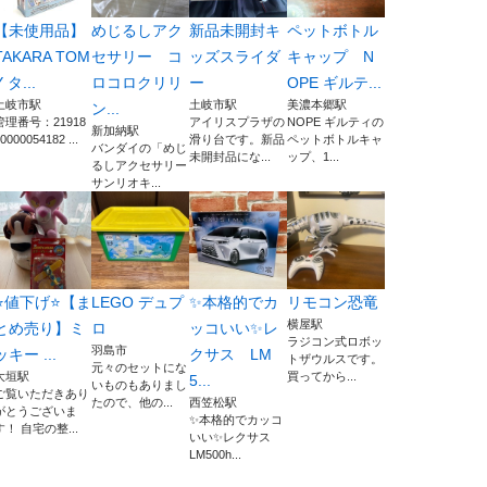
【未使用品】
めじるしアク
新品未開封キ
ペットボトル
TAKARA TOM
セサリー コ
ッズスライダ
キャップ N
Y タ...
ロコロクリリ
ー
OPE ギルテ...
土岐市駅
土岐市駅
美濃本郷駅
ン...
管理番号：21918
アイリスプラザの
NOPE ギルティの
新加納駅
0000054182 ...
滑り台です。新品
ペットボトルキャ
バンダイの「めじ
未開封品にな...
ップ、1...
るしアクセサリー
サンリオキ...
⭐️値下げ⭐️【ま
LEGO デュプ
✨本格的でカ
リモコン恐竜
横屋駅
とめ売り】ミ
ロ
ッコいい✨レ
ラジコン式ロボッ
羽島市
ッキー ...
クサス LM
トザウルスです。
元々のセットにな
大垣駅
買ってから...
5...
いものもありまし
ご覧いただきあり
たので、他の...
西笠松駅
がとうございま
✨本格的でカッコ
す！ 自宅の整...
いい✨レクサス
LM500h...