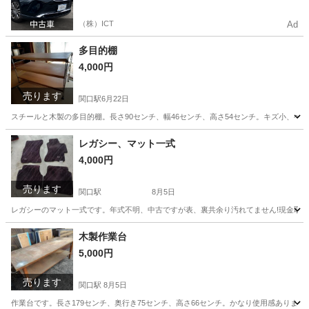
利0%で車をご提供、ノレル独自与信システム。
（株）ICT
Ad
多目的棚
4,000円
売ります
関口駅
6月22日
スチールと木製の多目的棚。長さ90センチ、幅46センチ、高さ54センチ。キズ小、ヘ
岐阜
関市
関口駅
その他
木製
レガシー、マット一式
4,000円
売ります
関口駅
8月5日
レガシーのマット一式です。年式不明、中古ですが表、裏共余り汚れてません!現金取
岐阜
関市
関口駅
内装、インテリア
一式
木製作業台
5,000円
売ります
関口駅
8月5日
作業台です。長さ179センチ、奥行き75センチ、高さ66センチ。かなり使用感ありま