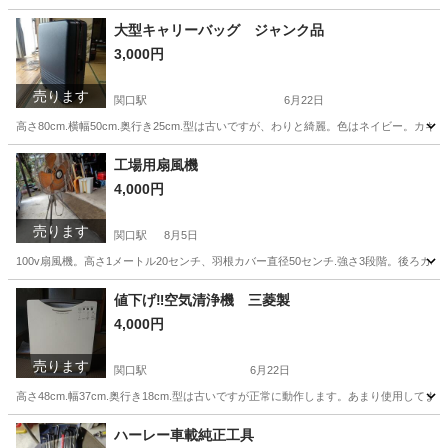
岐阜
関市
関口駅
その他
トラック
大型キャリーバッグ ジャンク品
3,000円
売ります
関口駅
6月22日
高さ80cm.横幅50cm.奥行き25cm.型は古いですが、わりと綺麗。色はネイビー
岐阜
関市
関口駅
その他
キャリーバッグ
工場用扇風機
4,000円
売ります
関口駅
8月5日
100v扇風機。高さ1メートル20センチ、羽根カバー直径50センチ.強さ3段階。後ろ
岐阜
関市
関口駅
その他
羽根
値下げ‼️空気清浄機 三菱製
4,000円
売ります
関口駅
6月22日
高さ48cm.幅37cm.奥行き18cm.型は古いですが正常に動作します。あまり使用して
岐阜
関市
関口駅
季節、空調家電
奥行き
ハーレー車載純正工具