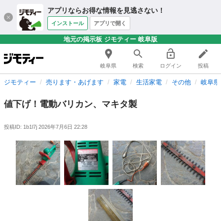
アプリならお得な情報を見逃さない！
インストール
アプリで開く
地元の掲示板 ジモティー 岐阜版
岐阜県
検索
ログイン
投稿
ジモティー
売ります・あげます
家電
生活家電
その他
岐阜県
値下げ！電動バリカン、マキタ製
投稿ID: 1b1l7j
2026年7月6日 22:28