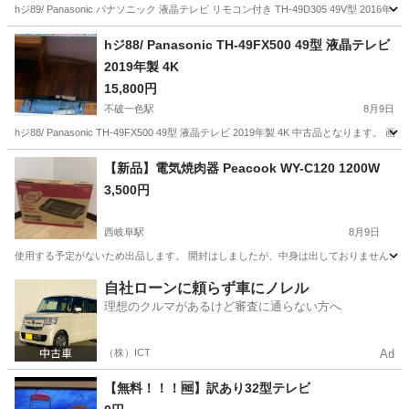
hジ89/ Panasonic パナソニック 液晶テレビ リモコン付き TH-49D305 49V型 
岐阜
羽島市
不破一色駅
テレビ
hジ88/ Panasonic TH-49FX500 49型 液晶テレビ
2019年製 4K
15,800円
不破一色駅
8月9日
hジ88/ Panasonic TH-49FX500 49型 液晶テレビ 2019年製 4K 中古品
岐阜
羽島市
不破一色駅
テレビ
【新品】電気焼肉器 Peacook WY-C120 1200W
3,500円
西岐阜駅
8月9日
使用する予定がないため出品します。 開封はしましたが、中身は出しておりません。 
岐阜
岐阜市
西岐阜駅
キッチン家電
自社ローンに頼らず車にノレル
理想のクルマがあるけど審査に通らない方へ
（株）ICT
Ad
【無料！！！🆓】訳あり32型テレビ