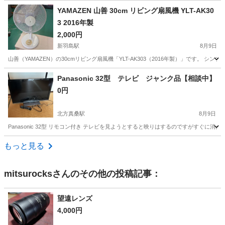
岐阜
羽島市
新羽島駅
季節、空調家電
YAMAZEN 山善 30cm リビング扇風機 YLT-AK30
3 2016年製
2,000円
新羽島駅
8月9日
山善（YAMAZEN）の30cmリビング扇風機「YLT-AK303（2016年製）」です。
岐阜
羽島市
新羽島駅
季節、空調家電
Panasonic 32型 テレビ ジャンク品【相談中】
0円
北方真桑駅
8月9日
Panasonic 32型 リモコン付き テレビを見ようとすると映りはするのですがすぐ
岐阜
岐阜市
北方真桑駅
テレビ
もっと見る
mitsurocks
さんのその他の投稿記事：
望遠レンズ
4,000円