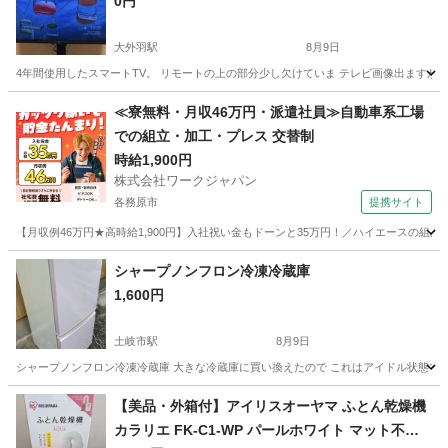
0円
大外羽駅
8月9日
4年間使用したスマートTV。 リモートの上の部分少し欠けていま テレビ画像出ますが昨
岐阜
大垣市
大外羽駅
テレビ
≪寮無料・月収46万円・派遣社員≫自動車系工場
での組立・加工・プレス 交替制
時給1,900円
株式会社ワークジャパン
各務原市
提携サイト
【月収例46万円★高時給1,900円】入社祝い金もドーンと35万円！／ハイエースの組
岐阜
各務原市
その他
シャープノンフロン冷凍冷蔵庫
1,600円
土岐市駅
8月9日
シャープノンフロン冷凍冷蔵庫 大きな冷蔵庫に買い換えたので これはアイドル状態で
岐阜
土岐市
土岐市駅
キッチン家電
【美品・外箱付】アイリスオーヤマ ふとん乾燥機
カラリエ FK-C1-WP パールホワイト マット不要