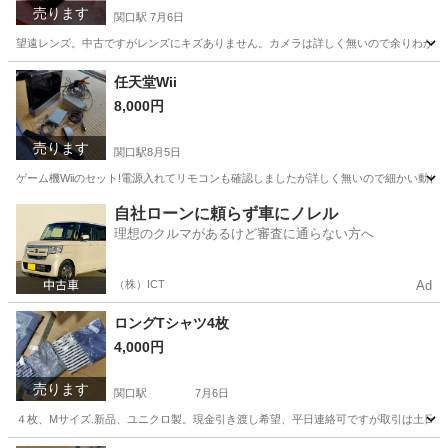
売ります
関口駅
7月6日
望遠レンズ。中古ですがレンズにキズありません。カメラは詳しく無いので余りわかりま
岐阜
関市
関口駅
カメラ
望遠レンズ
任天堂Wii
8,000円
売ります
関口駅
8月5日
ゲーム機Wiiのセット!電源入れてリモコンも確認しましたが詳しく無いので細かい動作
岐阜
関市
関口駅
テレビゲーム
任天堂Wii
自社ローンに頼らず車にノレル
理想のクルマがあるけど審査に通らない方へ
（株）ICT
Ad
ロングTシャツ4枚
4,000円
売ります
関口駅
7月6日
４枚、Mサイズ.新品、ユニクロ製。現金引き渡し希望、平日連絡可ですが取引は土日