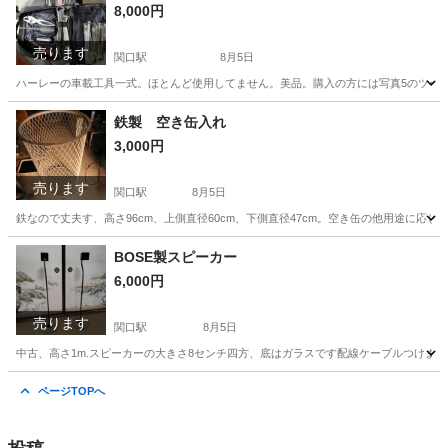
8,000円
売ります
関口駅
8月5日
ハーレーの車載工具一式。ほとんど使用してません。美品。購入の方には写真5のツール
岐阜
関市
関口駅
その他
工具
鉄製 空き缶入れ
3,000円
売ります
関口駅
8月5日
鉄なので丈夫す、高さ96cm、上側直径60cm、下側直径47cm。空き缶の他用途に
岐阜
関市
関口駅
その他
空き缶
BOSE製スピーカー
6,000円
売ります
関口駅
8月5日
中古、高さ1m.スピーカーの大きさ8センチ四方、底はガラスです配線ケーブルつけま
岐阜
関市
関口駅
その他
ケーブル
ページTOPへ