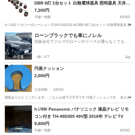
DBR 6灯 2台セット 白熱電球器具 照明器具 天井照
明 シーリングライト シャンデリア インテリア リ
7,200円
ビング ダイニング 100V 360W 家電 住宅設備 店舗
不破一色駅
8月9日
hジ102/ ベガコーポレーション E104-01EG01-6LDBR 6灯 2台セット 白熱電球器具
岐阜
羽島市
不破一色駅
生活家電
ベガコーポレーション
ローンブラックでも車にノレル
信販会社でクルマのローンやリースが通らなくてもク
ルマをご利用いただけるサービスがあります！
（株）ICT
Ad
円座クッション
2,000円
江吉良駅
8月9日
閲覧ありがとうございます。 こちらお値下げ不可です 円座クッションです。 高さがあるの
岐阜
羽島市
江吉良駅
美容家電
愛知
一宮市
玉野駅
hジ89/ Panasonic パナソニック 液晶テレビ リモ
コン付き TH-49D305 49V型 2016年 テレビ TV
美容家電
隙間
9,800円
不破一色駅
8月9日