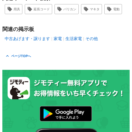
用具
延長コード
バリカン
マキタ
電動
関連の掲示板
中古あげます・譲ります
家電
生活家電
その他
ページTOPへ