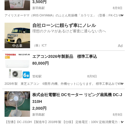
靴乾燥アタッチメント付
3,500円
新羽島駅
8月9日
アイリスオーヤマ（IRIS OHYAMA）のふとん乾燥機「カラリエ」（型番：FK-C1
岐阜
羽島市
新羽島駅
生活家電
自社ローンに頼らず車にノレル
理想のクルマがあるけど審査に通らない方へ
（株）ICT
Ad
エアコン2026年製新品 標準工事込
80,000円
笠松駅
8月9日
2026年製 東芝エアコン 6畳用 内機、外機セットになります。 標準工事込みで¥80,
岐阜
羽島郡
笠松駅
季節、空調家電
株式会社電響社 DCモーター リビング扇風機 DC-J
310H
2,000円
新羽島駅
8月9日
【型番】DC-J310H 【製造年】2018年製 【仕様】 定格電圧：100V 定格消費電力