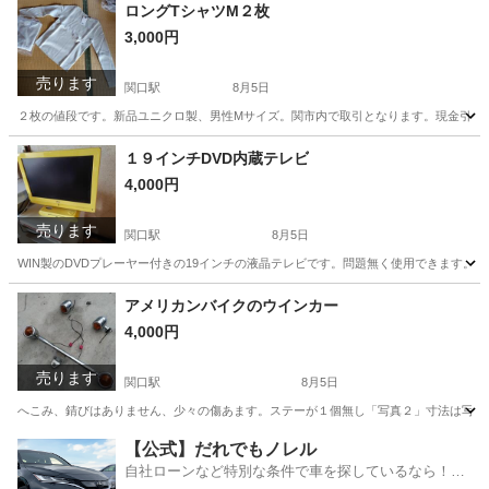
岐阜
関市
関口駅
シャツ
ユニクロ
ロングTシャツM２枚
3,000円
売ります
関口駅
8月5日
２枚の値段です。新品ユニクロ製、男性Mサイズ。関市内で取引となります。現金引き
岐阜
関市
関口駅
家具
ユニクロ
１９インチDVD内蔵テレビ
4,000円
売ります
関口駅
8月5日
WIN製のDVDプレーヤー付きの19インチの液晶テレビです。問題無く使用できます。
岐阜
関市
関口駅
テレビ
19インチ
アメリカンバイクのウインカー
4,000円
売ります
関口駅
8月5日
へこみ、錆びはありません、少々の傷あます。ステーが１個無し「写真２」寸法は写真参照
岐阜
関市
関口駅
その他
アメリカン
【公式】だれでもノレル
自社ローンなど特別な条件で車を探しているなら！金