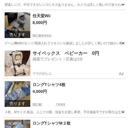
望遠レンズ。中古ですがレンズにキズありません。カメラは詳しく無いので余りわかりま
岐阜
関市
関口駅
カメラ
望遠レンズ
任天堂Wii
8,000円
売ります
関口駅
8月5日
ゲーム機Wiiのセット!電源入れてリモコンも確認しましたが詳しく無いので細かい動作
岐阜
関市
関口駅
テレビゲーム
任天堂Wii
サイベックス ベビーカー 0円
抽選でプレゼント！応募は1分
ママのぜんぶ
Ad
ロングTシャツ4枚
4,000円
売ります
関口駅
7月6日
４枚、Mサイズ.新品、ユニクロ製。現金引き渡し希望、平日連絡可ですが取引は土日
岐阜
関市
関口駅
シャツ
ユニクロ
ロングTシャツM２枚