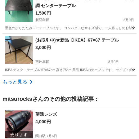
調 センターテーブル
1,500円
新羽島駅
8月9日
黒色の折りたたみローテーブルです。 コンパクトなサイズ感で、一人暮らしのお部屋、
岐阜
羽島市
新羽島駅
テーブル
(お取引中)★新品【IKEA】67×67 テーブル
3,000円
西岐阜駅
8月9日
IKEA デスク・テーブル 67×67cm 高さ75cm 美品 IKEAのテーブルです。 サイズ：
岐阜
岐阜市
西岐阜駅
テーブル
もっと見る
mitsurocks
さんのその他の投稿記事：
望遠レンズ
4,000円
売ります
関口駅
7月6日