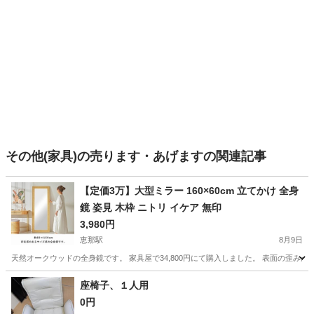
その他(家具)の売ります・あげますの関連記事
【定価3万】大型ミラー 160×60cm 立てかけ 全身
鏡 姿見 木枠 ニトリ イケア 無印
3,980円
恵那駅
8月9日
天然オークウッドの全身鏡です。 家具屋で34,800円にて購入しました。 表面の歪みが
岐阜
恵那市
恵那駅
ミラー/鏡
座椅子、１人用
0円