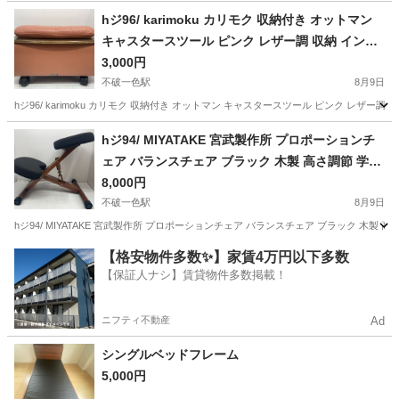
岐阜
羽島市
不破一色駅
椅子
本革
hジ96/ karimoku カリモク 収納付き オットマン
キャスタースツール ピンク レザー調 収納 インテ
リア 家具
3,000円
不破一色駅
8月9日
hジ96/ karimoku カリモク 収納付き オットマン キャスタースツール ピンク レザー調 収納
岐阜
羽島市
不破一色駅
椅子
karimoku
hジ94/ MIYATAKE 宮武製作所 プロポーションチ
ェア バランスチェア ブラック 木製 高さ調節 学習
椅子 ブラック
8,000円
不破一色駅
8月9日
hジ94/ MIYATAKE 宮武製作所 プロポーションチェア バランスチェア ブラック 木製 高さ調節
岐阜
羽島市
不破一色駅
椅子
宮武
【格安物件多数✨】家賃4万円以下多数
【保証人ナシ】賃貸物件多数掲載！
ニフティ不動産
Ad
シングルベッドフレーム
5,000円