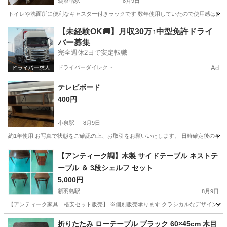
鵜沼宿駅
8月9日
トイレや洗面所に便利なキャスター付きラックです 数年使用していたので使用感はあり
岐阜
各務原市
鵜沼宿駅
収納家具
【未経験OK🚚】月収30万↑中型免許ドライ
バー募集
完全週休2日で安定転職
ドライバーダイレクト
Ad
テレビボード
400円
小泉駅
8月9日
約1年使用 お写真で状態をご確認の上、お取引をお願いいたします。 日時確定後のキ
岐阜
多治見市
小泉駅
収納家具
【アンティーク調】木製 サイドテーブル ネストテ
ーブル ＆ 3段シェルフ セット
5,000円
新羽島駅
8月9日
【アンティーク家具 格安セット販売】 ※個別販売承ります クラシカルなデザインが魅
岐阜
羽島市
新羽島駅
その他
折りたたみ ローテーブル ブラック 60×45cm 木目