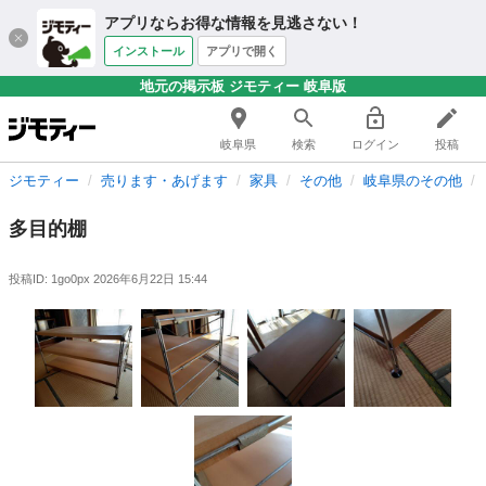
アプリならお得な情報を見逃さない！
インストール
アプリで開く
地元の掲示板 ジモティー 岐阜版
岐阜県
検索
ログイン
投稿
ジモティー
売ります・あげます
家具
その他
岐阜県のその他
多目的棚
投稿ID: 1go0px
2026年6月22日 15:44