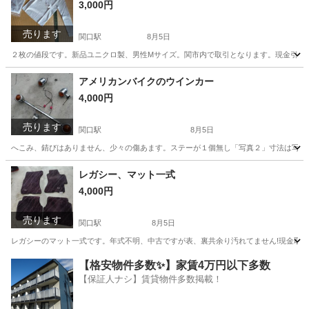
3,000円
売ります
関口駅
8月5日
２枚の値段です。新品ユニクロ製、男性Mサイズ。関市内で取引となります。現金引き
岐阜
関市
関口駅
家具
ユニクロ
アメリカンバイクのウインカー
4,000円
売ります
関口駅
8月5日
へこみ、錆びはありません、少々の傷あます。ステーが１個無し「写真２」寸法は写真参照
岐阜
関市
関口駅
その他
アメリカン
レガシー、マット一式
4,000円
売ります
関口駅
8月5日
レガシーのマット一式です。年式不明、中古ですが表、裏共余り汚れてません!現金取
岐阜
関市
関口駅
内装、インテリア
一式
【格安物件多数✨】家賃4万円以下多数
【保証人ナシ】賃貸物件多数掲載！