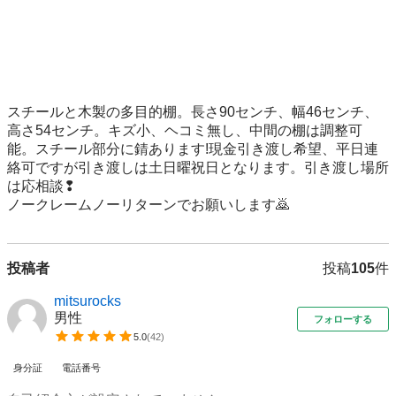
スチールと木製の多目的棚。長さ90センチ、幅46センチ、
高さ54センチ。キズ小、ヘコミ無し、中間の棚は調整可
能。スチール部分に錆あります!現金引き渡し希望、平日連
絡可ですが引き渡しは土日曜祝日となります。引き渡し場所
は応相談❢

ノークレームノーリターンでお願いします🙇
投稿者
投稿
105
件
mitsurocks
男性
フォローする
5.0
(
42
)
身分証
電話番号