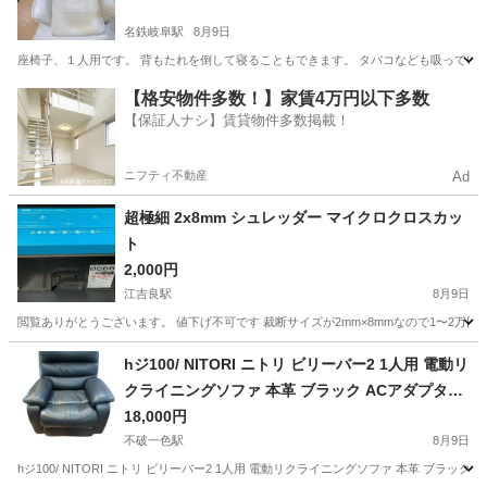
名鉄岐阜駅
8月9日
座椅子、１人用です。 背もたれを倒して寝ることもできます。 タバコなども吸ってい
岐阜
岐阜市
名鉄岐阜駅
ソファ
背もたれ
【格安物件多数！】家賃4万円以下多数
【保証人ナシ】賃貸物件多数掲載！
ニフティ不動産
Ad
超極細 2x8mm シュレッダー マイクロクロスカッ
ト
2,000円
江吉良駅
8月9日
閲覧ありがとうございます。 値下げ不可です 裁断サイズが2mm×8mmなので1〜2万
岐阜
羽島市
江吉良駅
オフィス用家具
シュレッダー
hジ100/ NITORI ニトリ ビリーバー2 1人用 電動リ
クライニングソファ 本革 ブラック ACアダプター
付き 現状品 イス 家具
18,000円
不破一色駅
8月9日
hジ100/ NITORI ニトリ ビリーバー2 1人用 電動リクライニングソファ 本革 ブラック A