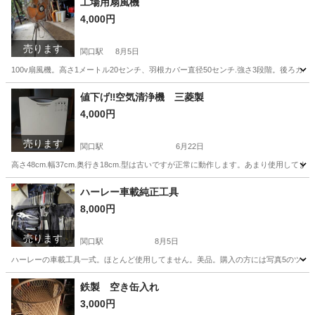
工場用扇風機
4,000円
売ります
関口駅
8月5日
100v扇風機。高さ1メートル20センチ、羽根カバー直径50センチ.強さ3段階。後ろ
岐阜
関市
関口駅
その他
羽根
値下げ‼️空気清浄機 三菱製
4,000円
売ります
関口駅
6月22日
高さ48cm.幅37cm.奥行き18cm.型は古いですが正常に動作します。あまり使用して
岐阜
関市
関口駅
季節、空調家電
奥行き
ハーレー車載純正工具
8,000円
売ります
関口駅
8月5日
ハーレーの車載工具一式。ほとんど使用してません。美品。購入の方には写真5のツール
岐阜
関市
関口駅
その他
工具
鉄製 空き缶入れ
3,000円