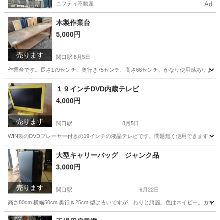
ニフティ不動産
Ad
木製作業台
5,000円
売ります
関口駅
8月5日
作業台です。長さ179センチ、奥行き75センチ、高さ66センチ。かなり使用感ありま
岐阜
関市
関口駅
その他
トラック
１９インチDVD内蔵テレビ
4,000円
売ります
関口駅
8月5日
WIN製のDVDプレーヤー付きの19インチの液晶テレビです。問題無く使用できます。
岐阜
関市
関口駅
テレビ
19インチ
大型キャリーバッグ ジャンク品
3,000円
売ります
関口駅
6月22日
高さ80cm.横幅50cm.奥行き25cm.型は古いですが、わりと綺麗。色はネイビー
岐阜
関市
関口駅
その他
キャリーバッグ