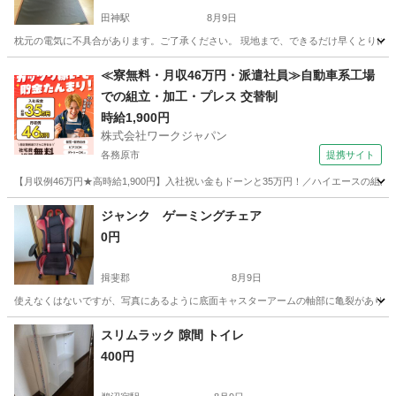
田神駅
8月9日
枕元の電気に不具合があります。ご了承ください。 現地まで、できるだけ早くとりにき
岐阜
岐阜市
田神駅
ベッド
フレーム
≪寮無料・月収46万円・派遣社員≫自動車系工場
での組立・加工・プレス 交替制
時給1,900円
株式会社ワークジャパン
各務原市
提携サイト
【月収例46万円★高時給1,900円】入社祝い金もドーンと35万円！／ハイエースの組
岐阜
各務原市
その他
ジャンク ゲーミングチェア
0円
揖斐郡
8月9日
使えなくはないですが、写真にあるように底面キャスターアームの軸部に亀裂がありま
岐阜
揖斐郡
椅子
スリムラック 隙間 トイレ
400円