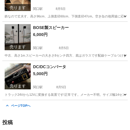
売ります
関口駅
8月5日
鉄なので丈夫す、高さ96cm、上側直径60cm、下側直径47cm。空き缶の他用途に
岐阜
関市
関口駅
その他
空き缶
BOSE製スピーカー
6,000円
売ります
関口駅
8月5日
中古、高さ1m.スピーカーの大きさ8センチ四方、底はガラスです配線ケーブルつけま
岐阜
関市
関口駅
その他
ケーブル
DC/DCコンバータ
5,000円
売ります
関口駅
8月5日
トラック24Vから12Vに変換する装置です!正常です。メーカー不明。サイズ幅14セン
岐阜
関市
関口駅
内装、インテリア
トラック
ページTOPへ
投稿