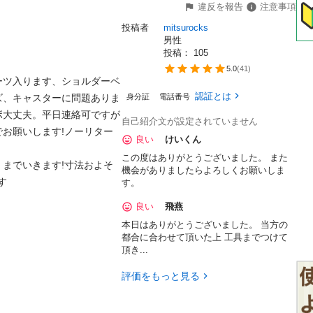
違反を報告
注意事項
投稿者
mitsurocks
男性
投稿： 
105
5.0
(
41
)
ーツ入ります、ショルダーベ
認証とは
ズ、キャスターに問題ありま
身分証
電話番号
ボ大丈夫。平日連絡可ですが
自己紹介文が設定されていません
お願いします!ノーリター
良い
けいくん
この度はありがとうございました。 また
までいきます!寸法およそ
機会がありましたらよろしくお願いしま
す
す。
良い
飛燕
本日はありがとうございました。 当方の
都合に合わせて頂いた上 工具までつけて
頂き...
評価をもっと見る