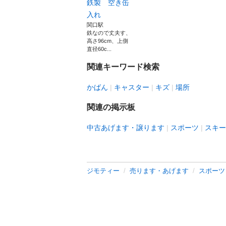
鉄製 空き缶
入れ
関口駅
鉄なので丈夫す、
高さ96cm、上側
直径60c...
関連キーワード検索
かばん
キャスター
キズ
場所
関連の掲示板
中古あげます・譲ります
スポーツ
スキー
ジモティー
売ります・あげます
スポーツ