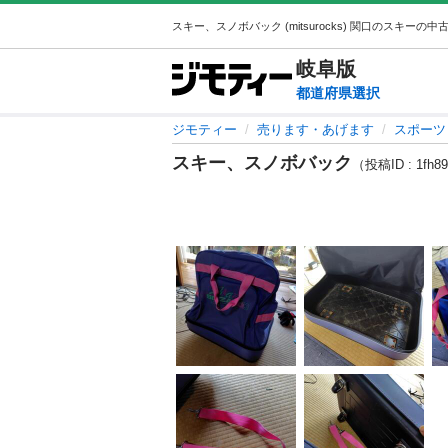
岐阜
版
都道府県選択
ジモティー
売ります・あげます
スポーツ
スキー、スノボバック
（投稿ID : 1fh8