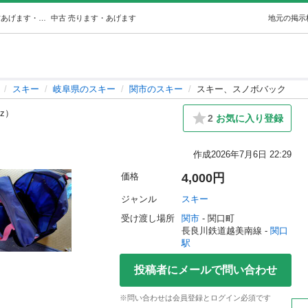
スキー、スノボバック (mitsurocks) 関口のスキーの中古あげます・譲ります｜ジモティーで不用品の処分
中古
売ります・あげます
地元の掲示
スキー
岐阜県のスキー
関市のスキー
スキー、スノボバック
9z）
2
お気に入り登録
作成
2026年7月6日 22:29
価格
4,000円
ジャンル
スキー
受け渡し場所
関市
 - 関口町
長良川鉄道越美南線 - 
関口
駅
投稿者にメールで問い合わせ
※問い合わせは会員登録とログイン必須です