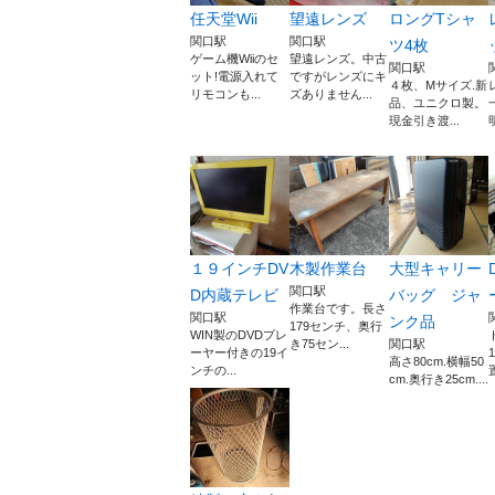
任天堂Wii
望遠レンズ
ロングTシャ
関口駅
関口駅
ツ4枚
ゲーム機Wiiのセ
望遠レンズ。中古
関口駅
ット!電源入れて
ですがレンズにキ
４枚、Mサイズ.新
リモコンも...
ズありません...
品、ユニクロ製。
現金引き渡...
１９インチDV
木製作業台
大型キャリー
関口駅
D内蔵テレビ
バッグ ジャ
作業台です。長さ
関口駅
ンク品
179センチ、奥行
WIN製のDVDプレ
き75セン...
関口駅
ーヤー付きの19イ
高さ80cm.横幅50
ンチの...
cm.奥行き25cm....