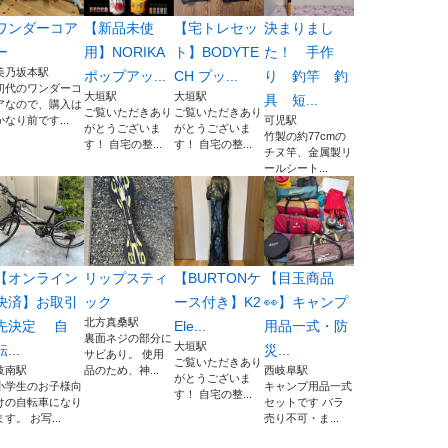
ワンダーコア
【新品未使
【宅トレセッ
決まりまし
ー
用】NORIKA
ト】BODYTE
た！ 手作
美乃坂本駅
ポップアッ...
CH プッ...
り 釣竿 釣
初代のワンダーコ
大垣駅
大垣駅
具 短...
アなので、購入は
ご覧いただきあり
ご覧いただきあり
かなり前です...
可児駅
がとうございま
がとうございま
竹製の約77cmの
す！ 自宅の整...
す！ 自宅の整...
チヌ竿、金属製リ
ールシート...
【オンライン
リップスティ
【BURTONケ
【目玉商品
決済】お取引
ック
ース付き】K2
👀】キャンプ
北方真桑駅
先決定 自
Ele...
用品一式・防
裏面ネジの部分に
大垣駅
転...
災...
サビあり。 使用
ご覧いただきあり
岐南駅
品のため、神...
西岐阜駅
がとうございま
小学生のお子様向
キャンプ用品一式
す！ 自宅の整...
けの自転車になり
セットです バラ
ます。 お写...
売り不可・ま...