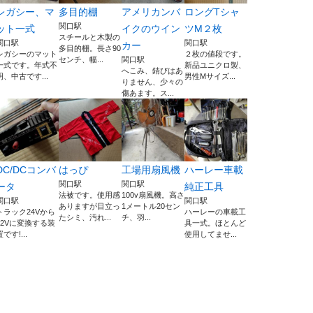
レガシー、マ
多目的棚
アメリカンバ
ロングTシャ
関口駅
ット一式
イクのウイン
ツM２枚
スチールと木製の
関口駅
関口駅
カー
多目的棚。長さ90
レガシーのマット
２枚の値段です。
センチ、幅...
関口駅
一式です。年式不
新品ユニクロ製、
へこみ、錆びはあ
明、中古です...
男性Mサイズ...
りません、少々の
傷あます。ス...
DC/DCコンバ
はっぴ
工場用扇風機
ハーレー車載
関口駅
関口駅
ータ
純正工具
法被です。使用感
100v扇風機。高さ
関口駅
関口駅
ありますが目立っ
1メートル20セン
トラック24Vから
ハーレーの車載工
たシミ、汚れ...
チ、羽...
12Vに変換する装
具一式。ほとんど
置です!...
使用してませ...