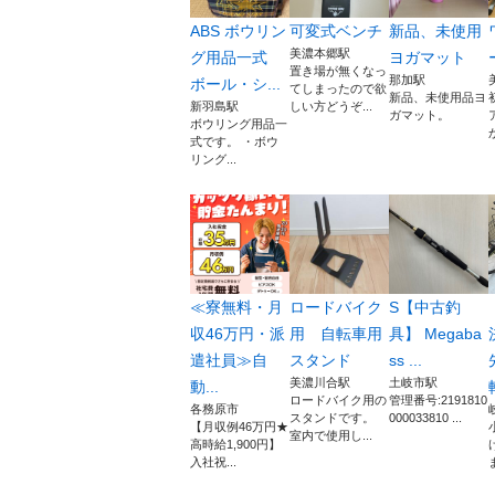
ABS ボウリン
可変式ベンチ
新品、未使用
美濃本郷駅
グ用品一式
ヨガマット
置き場が無くなっ
那加駅
ボール・シ...
てしまったので欲
新品、未使用品ヨ
新羽島駅
しい方どうぞ...
ガマット。
ボウリング用品一
式です。 ・ボウ
リング...
≪寮無料・月
ロードバイク
S【中古釣
収46万円・派
用 自転車用
具】 Megaba
遣社員≫自
スタンド
ss ...
美濃川合駅
土岐市駅
動...
ロードバイク用の
管理番号:2191810
各務原市
スタンドです。
000033810 ...
【月収例46万円★
室内で使用し...
高時給1,900円】
入社祝...