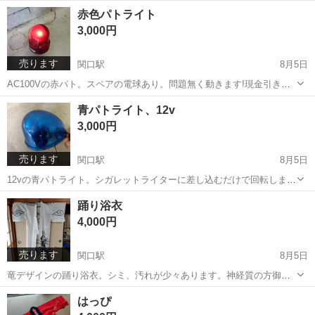
着しただけです。サイズはLですが大きめです。丈70センチ、肩幅50セ
岐阜
関市
関口駅
ジャンパー
ダウンジャケット
赤色パトライト
ンチ位です。バッテリー、充電器は付属してません! 別途購入願いま
3,000円
す!背面、前面の下半分と袖に熱...
売ります
関口駅
8月5日
AC100Vの赤パト。スペアの電球あり。問題無く動きます!現金引き渡
し希望、平日連絡可ですが取り引きは土日曜、祝日になります。ノー
岐阜
関市
関口駅
照明器具
パトライト
青パトライト、12v
クレームノーリターンでお願いします!関市内まで取りに来れる方！
3,000円
売ります
関口駅
8月5日
12vの青パトライト。シガレットライターに差し込むだけで回転しま
す。底面の吸盤で取付可能。現金引き渡し希望！平日連絡可ですが取
岐阜
関市
関口駅
パーツ
12v
踊り浴衣
り引きは土日曜祝日になります。ノーリターンノークレームでお願い
4,000円
します。関市内まで取りに来れる方！❣...
売ります
関口駅
8月5日
竜デザインの踊り浴衣。シミ、汚れが少々あります。神経質の方御遠
慮ください!作り付けの帯もあり。巻くだけです。平日連絡可ですが取
岐阜
関市
関口駅
着物
浴衣
はっぴ
り引きは土日曜祝日になります。ノークレームノーリターンでお願い