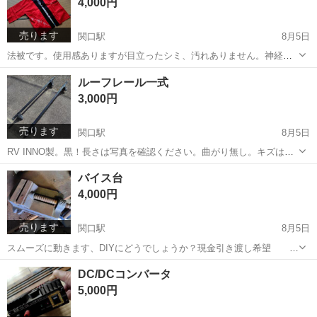
4,000円
します!現物確認されて購入OKです。...
売ります
関口駅
8月5日
法被です。使用感ありますが目立ったシミ、汚れありません。神経質
の方御遠慮ください!身丈75センチ位、肩幅65センチ程。男性Mだと思
岐阜
関市
関口駅
スポーツ
はっぴ
ルーフレール一式
います。平日連絡可ですが取り引きは土日曜祝日となります。ノーリ
3,000円
ターンノークレームでお願いします...
売ります
関口駅
8月5日
RV INNO製。黒！長さは写真を確認ください。曲がり無し。キズは有
ります。日産ラルゴに取付てありました。他車種で使用には専用ブラ
岐阜
関市
関口駅
外装、車外用品
ルーフレール
バイス台
ケットが必要！？平日連絡可ですが取り引きは土日曜祝日になりま
4,000円
す。関市内まで取りに来れる方！ノー...
売ります
関口駅
8月5日
スムーズに動きます、DIYにどうでしょうか？現金引き渡し希望 平
日連絡可ですが取り引きは土日曜祝日になります。取り引き場所はな
岐阜
関市
関口駅
その他
DIY
DC/DCコンバータ
るべく関市内まで来れる方！応相談❢ ノーリターンノークレームで
5,000円
お願いします！