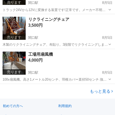
売ります
関口駅
8月5日
トラック24Vから12Vに変換する装置です!正常です。メーカー不明。
サイズ幅14センチ、奥行き16センチ、高さ6センチです!現金引き渡し
岐阜
関市
関口駅
内装、インテリア
トラック
リクライニングチェア
希望。平日連絡可ですが取引は土日曜祝日となります!ノークレームノ
3,500円
ーリターンでお願いします...
売ります
関口駅
8月5日
木製のリクライニングチェア、布貼り。3段階でリクライニングしま
す。角に破れ有り、写真4.幅57センチ程。１番起こした高さ90センチ
岐阜
関市
関口駅
椅子
リクライニング
工場用扇風機
程。１番寝かせた高さ65センチ程。使用感ありますが目立った汚れ、
4,000円
キズは無いと思います。現物確認...
売ります
関口駅
8月5日
100v扇風機。高さ1メートル20センチ、羽根カバー直径50センチ.強さ3
段階。後ろカバー割れありますが正常に動作します!平日連絡可ですが
岐阜
関市
関口駅
その他
羽根
取引は土日祝日になります。現金引き渡し希望。ノークレームノーリ
もっと見る
ターンでお願いします。取...
初めての方へ
利用規約