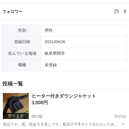
25
フォロワー
性別
男性
登録日時
2021/09/26
住んでいる地域
岐阜県関市
職種
未登録
投稿一覧
ヒーター付きダウンジャケット
3,000円
売ります
関口駅
8月5日
新品です。黒。現金引き渡しです、配送不可❢サイズ合わないため試