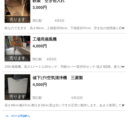
鉄製 空き缶入れ
3,000円
売ります
関口駅
8月5日
鉄なので丈夫す、高さ96cm、上側直径60cm、下側直径47cm。空き缶の他用途に
岐阜
関市
関口駅
その他
空き缶
工場用扇風機
4,000円
売ります
関口駅
8月5日
100v扇風機。高さ1メートル20センチ、羽根カバー直径50センチ.強さ3段階。後ろ
岐阜
関市
関口駅
その他
羽根
値下げ‼️空気清浄機 三菱製
4,000円
売ります
関口駅
6月22日
高さ48cm.幅37cm.奥行き18cm.型は古いですが正常に動作します。あまり使用して
岐阜
関市
関口駅
季節、空調家電
奥行き
ページTOPへ