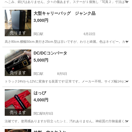
へこみ、錆びはありません、少々の傷あます。ステーが１個無し「写真２」寸法は写真参照
岐阜
関市
関口駅
その他
アメリカン
大型キャリーバッグ ジャンク品
3,000円
売ります
関口駅
6月22日
高さ80cm.横幅50cm.奥行き25cm.型は古いですが、わりと綺麗。色はネイビー
岐阜
関市
関口駅
その他
キャリーバッグ
DC/DCコンバータ
5,000円
売ります
関口駅
8月5日
トラック24Vから12Vに変換する装置です!正常です。メーカー不明。サイズ幅14セン
岐阜
関市
関口駅
内装、インテリア
トラック
はっぴ
4,000円
売ります
関口駅
8月5日
法被です。使用感ありますが目立ったシミ、汚れありません。神経質の方御遠慮ください!
岐阜
関市
関口駅
スポーツ
はっぴ