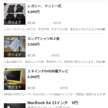
岐阜
関市
関口駅
シャツ
ユニクロ
レガシー、マット一式
4,000円
売ります
関口駅
8月5日
レガシーのマット一式です。年式不明、中古ですが表、裏共余り汚れてません!現金取
岐阜
関市
関口駅
内装、インテリア
一式
ロングTシャツM２枚
3,000円
売ります
関口駅
8月5日
２枚の値段です。新品ユニクロ製、男性Mサイズ。関市内で取引となります。現金引き
岐阜
関市
関口駅
家具
ユニクロ
１９インチDVD内蔵テレビ
4,000円
売ります
関口駅
8月5日
WIN製のDVDプレーヤー付きの19インチの液晶テレビです。問題無く使用できます。
岐阜
関市
関口駅
テレビ
19インチ
MacBook Air 13インチ 0円
抽選でプレゼント！応募は1分