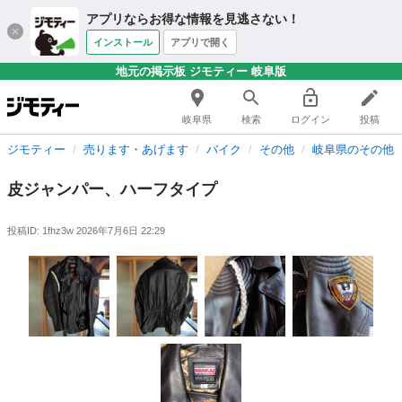
アプリならお得な情報を見逃さない！
インストール
アプリで開く
地元の掲示板 ジモティー 岐阜版
岐阜県
検索
ログイン
投稿
ジモティー
売ります・あげます
バイク
その他
岐阜県のその他
皮ジャンパー、ハーフタイプ
投稿ID: 1fhz3w
2026年7月6日 22:29