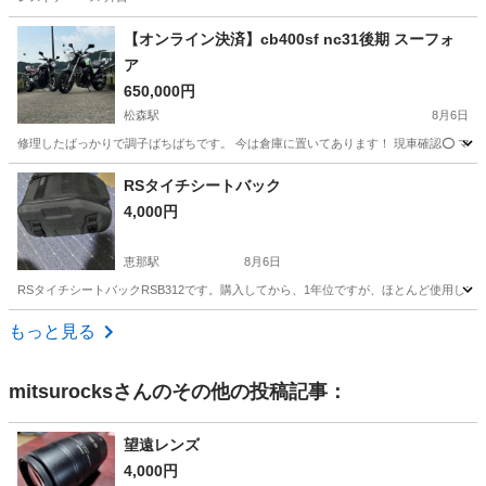
岐阜
可児市
可児駅
その他
カウル
【オンライン決済】cb400sf nc31後期 スーフォ
ア
650,000円
松森駅
8月6日
修理したばっかりで調子ばちばちです。 今は倉庫に置いてあります！ 現車確認⭕️ マ
岐阜
美濃市
松森駅
ホンダ
RSタイチシートバック
4,000円
恵那駅
8月6日
RSタイチシートバックRSB312です。購入してから、1年位ですが、ほとんど使用し
岐阜
中津川市
恵那駅
バイク
もっと見る
mitsurocks
さんのその他の投稿記事：
望遠レンズ
4,000円