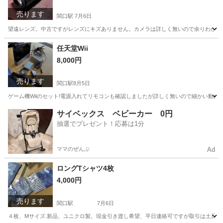
売ります
関口駅
7月6日
望遠レンズ。中古ですがレンズにキズありません。カメラは詳しく無いので余りわかりま
岐阜
関市
関口駅
カメラ
望遠レンズ
任天堂Wii
8,000円
売ります
関口駅
8月5日
ゲーム機Wiiのセット!電源入れてリモコンも確認しましたが詳しく無いので細かい動作
岐阜
関市
関口駅
テレビゲーム
任天堂Wii
サイベックス ベビーカー 0円
抽選でプレゼント！応募は1分
ママのぜんぶ
Ad
ロングTシャツ4枚
4,000円
売ります
関口駅
7月6日
４枚、Mサイズ.新品、ユニクロ製。現金引き渡し希望、平日連絡可ですが取引は土日