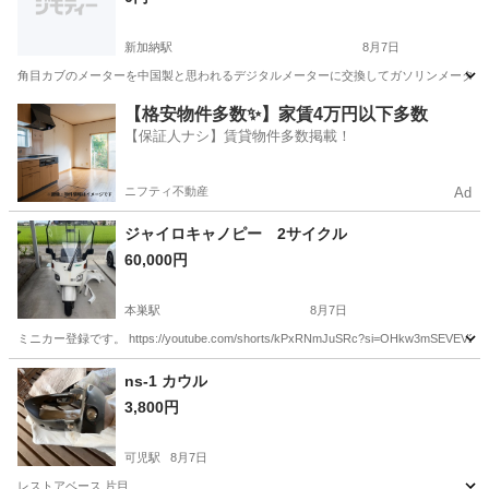
新加納駅
8月7日
角目カブのメーターを中国製と思われるデジタルメーターに交換してガソリンメーター、回
岐阜
各務原市
新加納駅
ホンダ
デジタルメーター
【格安物件多数✨】家賃4万円以下多数
【保証人ナシ】賃貸物件多数掲載！
ニフティ不動産
Ad
ジャイロキャノピー 2サイクル
60,000円
本巣駅
8月7日
ミニカー登録です。 https://youtube.com/shorts/kPxRNmJuSRc?si=OH
岐阜
揖斐郡
本巣駅
ホンダ
ns-1 カウル
3,800円
可児駅
8月7日
レストアベース 片目