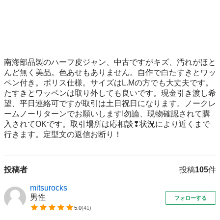
南海部品製のハーフ皮ジャン、中古ですがキズ、汚れがほと
んど無く美品。色あせもありません。自作で白たすきとワッ
ペン付き。ポリス仕様。サイズはL.Mの方でも大丈夫です。
たすきとワッペンは取り外しても良いです。現金引き渡し希
望、平日連絡可ですが取引は土日祝日になります。ノークレ
ームノーリターンでお願いします!勿論、現物確認されて購
入されてOKです。取引場所は応相談❢状況により近くまで
行きます。定型文の返信お断り！
投稿者
投稿
105
件
mitsurocks
男性
フォローする
5.0
(
41
)