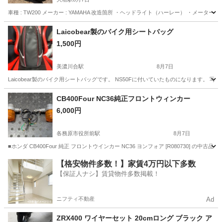
車種 : TW200 メーカー : YAMAHA 改造箇所 ・ヘッドライト（ハーレー） ・メ
岐阜
大垣市
大垣駅
ヤマハ
Laicobear製のバイク用シートバッグ
1,500円
美濃川合駅
8月7日
Laicobear製のバイク用シートバッグです。 NS50Fに付いていたものになります
岐阜
可児市
美濃川合駅
その他
CB400Four NC36純正フロントウィンカー
6,000円
各務原市役所前駅
8月7日
■ホンダ CB400Four 純正 フロントウインカー NC36 ヨンフォア [R080730] の
岐阜
各務原市
各務原市役所前駅
その他
CB400
【格安物件多数！】家賃4万円以下多数
【保証人ナシ】賃貸物件多数掲載！
ニフティ不動産
Ad
ZRX400 ワイヤーセット 20cmロング ブラック ア