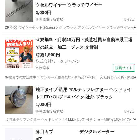
クセルワイヤー クラッチワイヤー
3,000円
各務原市役所前駅
8月7日
ZRX400 ワイヤーセット 20cmロング ブラック アクセルワイヤー クラッチワイ
岐阜
各務原市
各務原市役所前駅
カワサキ
≪寮無料・月収46万円・派遣社員≫自動車系工場
での組立・加工・プレス 交替制
時給1,900円
株式会社ワークジャパン
各務原市
提携サイト
39歳までの方活躍中！ ワンルーム寮費無料♪ 高時給1900円！ 入社特典77万円♪ 未
岐阜
各務原市
その他
純正タイプ 汎用 マルチリフレクター ヘッドライ
ト LEDバルブ H4 バイク 社外 ブラック
1,000円
各務原市役所前駅
8月7日
【 マルチリフレクター ヘッドライト H4 LEDバルブ 付き 】 ●一般的な180パイの
岐阜
各務原市
各務原市役所前駅
その他
角目カブ デジタルメーター
0円