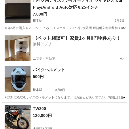
バイク用ディスプレイオーディオ ワイヤレス Car
Play/Android Auto対応 6.25インチ
7,000円
根本駅
8月8日
今年5月に購入 6.25インチIPSタッチスクリーン IP67防水防塵 耐熱耐久耐衝撃性 Carp
岐阜
多治見市
根本駅
その他
CarPlay
【ペット相談可】家賃1ヶ月0円物件あり！
無料アプリ
ニフティ不動産
Ad
バイクヘルメット
500円
根本駅
8月8日
FEATHERのXLサイズのヘルメットになります。 1カ所ヒビありですが、内側は綺麗
岐阜
多治見市
根本駅
その他
ヘルメット
TW200
120,000円
大垣駅
8月7日