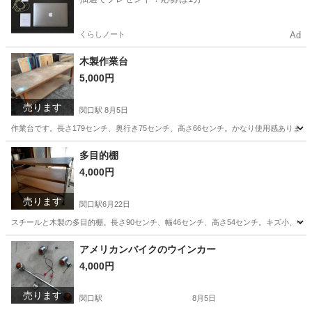
くらしノート
Ad
木製作業台
5,000円
売ります
関口駅
8月5日
作業台です。長さ179センチ、奥行き75センチ、高さ66センチ。かなり使用感ありま
岐阜
関市
関口駅
その他
トラック
多目的棚
4,000円
売ります
関口駅
6月22日
スチールと木製の多目的棚。長さ90センチ、幅46センチ、高さ54センチ。キズ小、ヘ
岐阜
関市
関口駅
その他
木製
アメリカンバイクのウインカー
4,000円
売ります
関口駅
8月5日