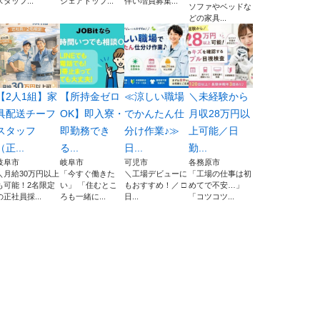
スタッフ...
シェアトップ...
伴い増員募集...
ソファやベッドな
どの家具...
【2人1組】家
【所持金ゼロ
≪涼しい職場
＼未経験から
具配送チーフ
OK】即入寮・
でかんたん仕
月収28万円以
スタッフ
即勤務でき
分け作業♪≫
上可能／日
（正...
る...
日...
勤...
岐阜市
岐阜市
可児市
各務原市
＼月給30万円以上
「今すぐ働きた
＼工場デビューに
「工場の仕事は初
も可能！2名限定
い」 「住むとこ
もおすすめ！／ □
めてで不安…」
の正社員採...
ろも一緒に...
日...
「コツコツ...