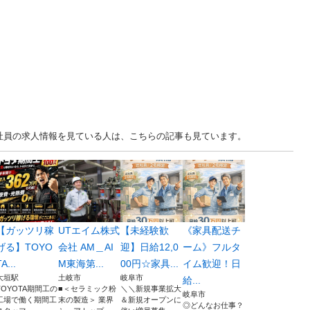
正社員の求人情報を見ている人は、こちらの記事も見ています。
【ガッツリ稼
UTエイム株式
【未経験歓
《家具配送チ
げる】TOYO
会社 AM＿AI
迎】日給12,0
ーム》フルタ
A...
M東海第...
00円☆家具...
イム歓迎！日
大垣駅
土岐市
岐阜市
給...
TOYOTA期間工の
■＜セラミック粉
＼＼新規事業拡大
岐阜市
工場で働く期間工
末の製造＞ 業界
＆新規オープンに
◎どんなお仕事？