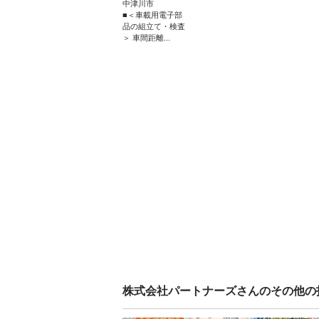
中津川市
■＜車載用電子部
品の組立て・検査
＞ 車間距離...
株式会社パートナーズ
さんのその他の