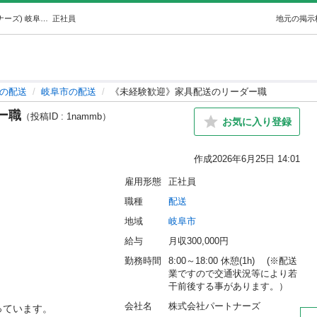
《未経験歓迎》家具配送のリーダー職 (株式会社パートナーズ) 岐阜の配送の正社員の求人情報 株式会社パートナーズ｜ジモティー
正社員
地元の掲示
の配送
岐阜市の配送
《未経験歓迎》家具配送のリーダー職
ー職
（投稿ID : 1nammb）
お気に入り登録
作成
2026年6月25日 14:01
雇用形態
正社員
職種
配送
地域
岐阜市
給与
月収300,000円
勤務時間
8:00～18:00 休憩(1h)　 (※配送
業ですので交通状況等により若
干前後する事があります。）
会社名
株式会社パートナーズ
います。
