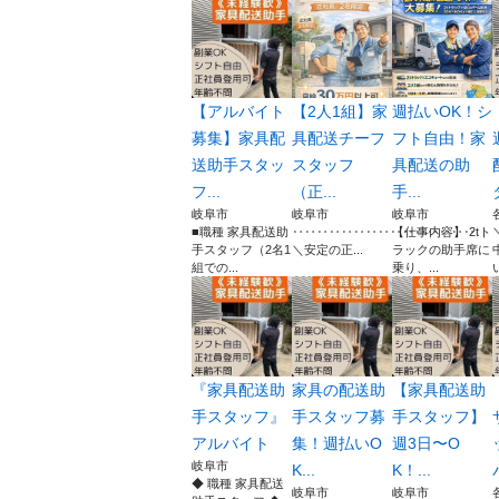
【アルバイト
【2人1組】家
週払いOK！シ
募集】家具配
具配送チーフ
フト自由！家
送助手スタッ
スタッフ
具配送の助
フ...
（正...
手...
岐阜市
岐阜市
岐阜市
■職種 家具配送助
‥‥‥‥‥‥‥‥‥‥‥‥‥‥‥
【仕事内容】 2tト
手スタッフ（2名1
＼安定の正...
ラックの助手席に
組での...
乗り、...
『家具配送助
家具の配送助
【家具配送助
手スタッフ』
手スタッフ募
手スタッフ】
アルバイト
集！週払いO
週3日〜O
岐阜市
K...
K！...
◆ 職種 家具配送
岐阜市
岐阜市