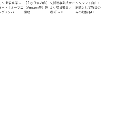
＼＼ 新規事業ス
【主な仕事内容】
＼新規事業拡大に
＼＼シフト自由♪
タート！オープニ
（Amazon等）軽
より増員募集／
副業として数日の
ングメンバー...
量物...
週3日～O...
みの勤務もO...