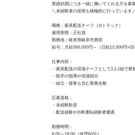
業績好調につき一緒に働いてくれる方を募集
＼未経験者の採用も積極的に行っています／

職種：家具配送チーフ（2tトラック）

雇用形態：正社員

勤務地：岐阜県岐阜市茜部

給与：月給300,000円～（日給12,000円×25日）
仕事内容：

・家具配送の現場チーフとして2人1組で業務
・助手の指導や現場指示

・組立・接客も含む業務全般

応募資格：

・未経験歓迎

・配送経験や2t車運転経験者優遇

勤務時間：

8:00～18:00（休憩60分）
