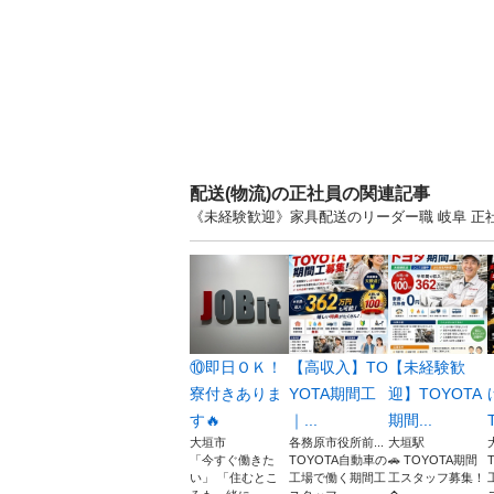
配送(物流)の正社員の関連記事
《未経験歓迎》家具配送のリーダー職 岐阜 
⑩即日ＯＫ！
【高収入】TO
【未経験歓
寮付きありま
YOTA期間工
迎】TOYOTA
す🔥
｜...
期間...
T
大垣市
各務原市役所前...
大垣駅
「今すぐ働きた
TOYOTA自動車の
🚗 TOYOTA期間
い」 「住むとこ
工場で働く期間工
工スタッフ募集！