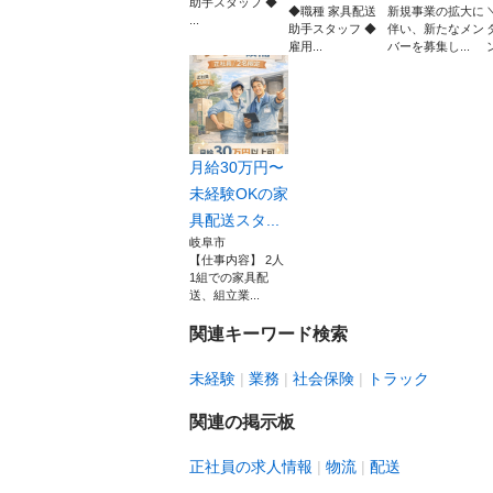
助手スタッフ ◆
◆職種 家具配送
新規事業の拡大に
...
助手スタッフ ◆
伴い、新たなメン
雇用...
バーを募集し...
月給30万円〜
未経験OKの家
具配送スタ...
岐阜市
【仕事内容】 2人
1組での家具配
送、組立業...
関連キーワード検索
未経験
業務
社会保険
トラック
関連の掲示板
正社員の求人情報
物流
配送