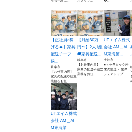
ろも一緒に...
スタッフ...
...
【正社員×稼
【月給30万
UTエイム株式
げる🔥】家具
円〜】2人1組
会社 AM＿AI
配送チーフ
🚚家具配送...
M東海第...
岐阜市
土岐市
候...
【お仕事内容】
■＜セラミック粉
岐阜市
家具の配送や組立
末の製造＞ 業界
【お仕事内容】
業務をお任...
シェアトップ...
家具の配送や組立
業務をお任...
UTエイム株式
会社 AM＿AI
M東海第...