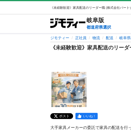
岐阜
版
都道府県選択
ジモティー
正社員
物流
配送
岐阜県
《未経験歓迎》家具配送のリーダ
ポスト
いいね！
大手家具メーカーの委託で家具の配送を行って