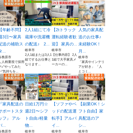
【年齢不問】
2人1組にて冷
【2tトラック
人気の家具配
週3日〜家具
蔵庫や洗濯機
運転経験者歓
送のお仕事♪
配送の補助ス
の配送♪ 2...
迎】 家具の...
未経験OK！
岐阜市
岐阜市
タ...
月...
2人1組または3人1
【仕事内容】 2人
各務原市
岐阜市
組でするお仕事と
1組で大手家具メ
＼人柄重視で採用
「家具やインテリ
なります...
ーカーの...
中♪“やってみた
アが好き」 「人
い”気持ちを...
とコミ...
『家具配送の
日給1万円☆
【ソファやベ
【副業OK！シ
サポートスタ
週2日〜シフ
ッドの配送運
フト自由】家
ッフ』 アル
ト自由♪軽量
転手】アルバ
具配送のア
バ...
物...
イ...
シ...
各務原市
岐阜市
岐阜市
岐阜市