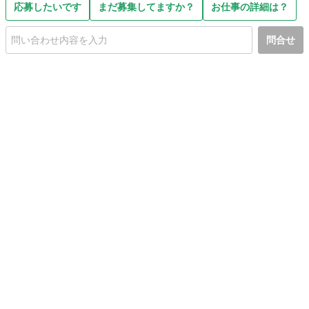
応募したいです
まだ募集してますか？
お仕事の詳細は？
問合せ
初めての方へ
利用規約
プライバシーポリシー
プライバシー・ステートメント
健全化に資する運用方針
お問い合わせ
運営会社
サイトマップ
ご利用ガイド
フリーワードで探す
PC版で表示
都道府県選択
特定商取引法の表示
利用者情報の外部送信について
© 2011-
2026
Jmty, Inc.