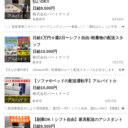
払いOK!!
日給9,500円
株式会社パートナーズ
アルバイト
各務原市
6月14日
＼＼ 新規事業スタート！オープニングメンバー募集 ／／ 「運転はちょっと不安…」という
岐阜
各務原市
配送
スタッフ
日給1万円☆週2日〜シフト自由♪軽量物の配送スタ
ッフ
日給10,000円
株式会社パートナーズ
アルバイト
岐阜市
7月17日
【主な仕事内容】 （Amazon等）軽量物のルート配送スタッフをお任せします。 個人宅
岐阜
岐阜市
配送
スタッフ
【ソファやベッドの配送運転手】アルバイト☆
日給10,000円
株式会社パートナーズ
アルバイト
岐阜市
6月17日
＼新規事業拡大により増員募集／ 週3日～OK！シフト自由・週払いOK◎ 【職種】 家具の配
岐阜
岐阜市
配送
岐阜
各務原市
配送
【副業OK！シフト自由】家具配送のアシスタント
日給9,500円
トラック運転手