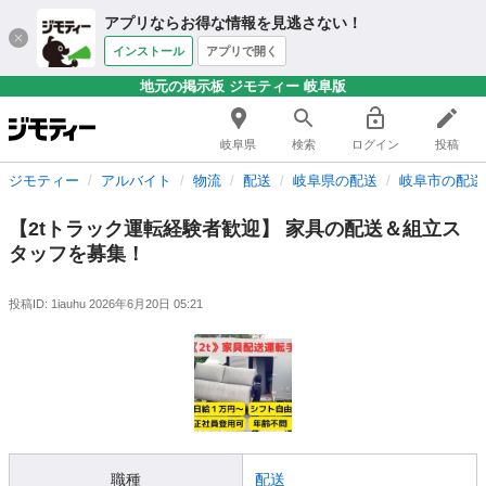
アプリならお得な情報を見逃さない！
インストール
アプリで開く
地元の掲示板 ジモティー 岐阜版
岐阜県
検索
ログイン
投稿
ジモティー
アルバイト
物流
配送
岐阜県の配送
岐阜市の配送
【2tトラック運転経験者歓迎】 家具の配送＆組立ス
タッフを募集！
投稿ID: 1iauhu
2026年6月20日 05:21
職種
配送