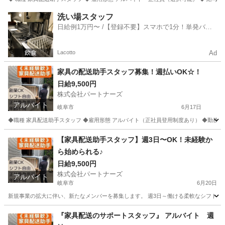
岐阜
岐阜市
配送
岐阜
岐阜市
配送
スタッフ
洗い場スタッフ
日給例1万円〜 /【登録不要】スマホで1分！単発バイ
ト一括検索✨
Lacotto
Ad
家具の配送助手スタッフ募集！週払いOK☆！
日給9,500円
株式会社パートナーズ
アルバイト
岐阜市
6月17日
◆職種 家具配送助手スタッフ ◆雇用形態 アルバイト（正社員登用制度あり） ◆勤務地 岐阜県岐
岐阜
岐阜市
配送
岐阜
各務原市
配送
スタッフ
【家具配送助手スタッフ】週3日〜OK！未経験か
ら始められる♪
日給9,500円
株式会社パートナーズ
アルバイト
岐阜市
6月20日
新規事業の拡大に伴い、新たなメンバーを募集します。 週3日～働ける柔軟なシフト制で
岐阜
岐阜市
配送
岐阜
各務原市
配送
スタッフ
『家具配送のサポートスタッフ』 アルバイト 週