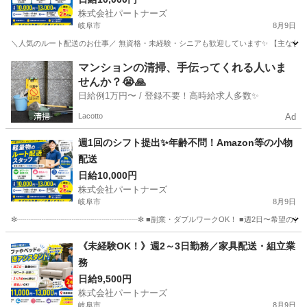
株式会社パートナーズ
岐阜市
8月9日
＼人気のルート配送のお仕事／ 無資格・未経験・シニアも歓迎しています✨ 【主な仕事内
岐阜
岐阜市
引越し
スタッフ
マンションの清掃、手伝ってくれる人いま
せんか？😭🙏
日給例1万円〜 / 登録不要！高時給求人多数✨
Lacotto
Ad
週1回のシフト提出✨年齢不問！Amazon等の小物
配送
日給10,000円
株式会社パートナーズ
岐阜市
8月9日
✼┈┈┈┈┈┈┈┈┈┈┈┈┈┈┈┈✼ ■副業・ダブルワークOK！ ■週2日〜希望のシフト
岐阜
岐阜市
配送
積み込み
《未経験OK！》週2～3日勤務／家具配送・組立業
務
日給9,500円
株式会社パートナーズ
岐阜市
8月9日