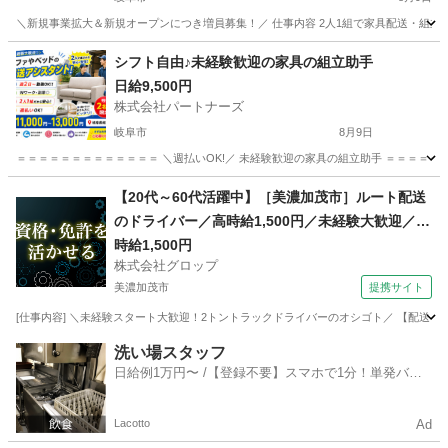
＼新規事業拡大＆新規オープンにつき増員募集！／ 仕事内容 2人1組で家具配送・組立業
岐阜
岐阜市
配送
トラック
シフト自由♪未経験歓迎の家具の組立助手
日給9,500円
株式会社パートナーズ
岐阜市
8月9日
＝＝＝＝＝＝＝＝＝＝＝＝＝ ＼週払いOK!／ 未経験歓迎の家具の組立助手 ＝＝＝＝＝＝＝
岐阜
岐阜市
配送
助手
【20代～60代活躍中】［美濃加茂市］ルート配送
のドライバー／高時給1,500円／未経験大歓迎／土
日祝休み／残業なし／20代～60代の男性活躍中
時給1,500円
株式会社グロップ
美濃加茂市
提携サイト
[仕事内容] ＼未経験スタート大歓迎！2トントラックドライバーのオシゴト／ 【配送ドラ
岐阜
美濃加茂市
ドライバー
洗い場スタッフ
日給例1万円〜 /【登録不要】スマホで1分！単発バイ
ト一括検索✨
Lacotto
Ad