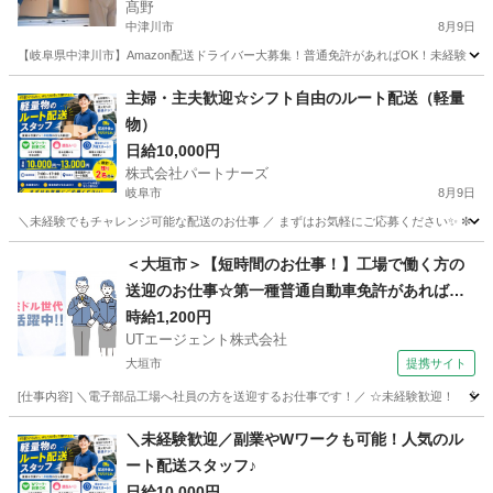
髙野
中津川市
8月9日
【岐阜県中津川市】Amazon配送ドライバー大募集！普通免許があればOK！未経験・学
岐阜
中津川市
ドライバー
Amazon
主婦・主夫歓迎☆シフト自由のルート配送（軽量
物）
日給10,000円
株式会社パートナーズ
岐阜市
8月9日
＼未経験でもチャレンジ可能な配送のお仕事 ／ まずはお気軽にご応募ください✨ ✼┈┈┈
岐阜
岐阜市
配送
スタッフ
＜大垣市＞【短時間のお仕事！】工場で働く方の
送迎のお仕事☆第一種普通自動車免許があればO
K！残業ほぼなし♪【履歴書不要☆オンライン面接
時給1,200円
UTエージェント株式会社
OK】【入社キャンペーン実施中！】
大垣市
提携サイト
[仕事内容] ＼電子部品工場へ社員の方を送迎するお仕事です！／ ☆未経験歓迎！ 第一種
岐阜
大垣市
ドライバー
＼未経験歓迎／副業やWワークも可能！人気のル
ート配送スタッフ♪
日給10,000円