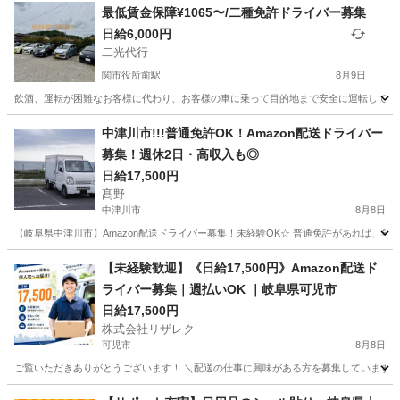
最低賃金保障¥1065〜/二種免許ドライバー募集
日給6,000円
二光代行
関市役所前駅
8月9日
飲酒、運転が困難なお客様に代わり、お客様の車に乗って目的地まで安全に運転していた
岐阜
関市
関市役所前駅
ドライバー
最低賃金
中津川市!!!普通免許OK！Amazon配送ドライバー
募集！週休2日・高収入も◎
日給17,500円
髙野
中津川市
8月8日
【岐阜県中津川市】Amazon配送ドライバー募集！未経験OK☆ 普通免許があれば、年
岐阜
中津川市
ドライバー
Amazon
【未経験歓迎】《日給17,500円》Amazon配送ド
ライバー募集｜週払いOK ｜岐阜県可児市
日給17,500円
株式会社リザレク
可児市
8月8日
ご覧いただきありがとうございます！ ＼配送の仕事に興味がある方を募集しています／ 岐阜
岐阜
可児市
物流
Amazon