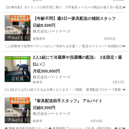
【仕事内容】 2tトラックの助手席に乗り、大手家具メーカーの商品を個人宅へ配送します
岐阜
岐阜市
配送
スタッフ
【年齢不問】週3日〜家具配送の補助スタッフ
日給9,500円
株式会社パートナーズ
アルバイト
各務原市
6月21日
＼人柄重視で採用中♪“やってみたい”気持ちを応援！／ 配送やドライバー未経験の方もし
岐阜
各務原市
配送
スタッフ
2人1組にて冷蔵庫や洗濯機の配送♪ 2名限定 / 週
払い〇
月収300,000円
株式会社パートナーズ
正社員
岐阜市
6月17日
2人1組または3人1組でするお仕事となります！ ◇職種: 家電配送でのチーフ業務 ◇雇用形態 
岐阜
岐阜市
ドライバー
岐阜
岐阜市
ドライバー
『家具配送助手スタッフ』 アルバイト
日給9,500円
業務
株式会社パートナーズ
アルバイト
岐阜市
6月13日
◆ 職種 家具配送助手スタッフ ◆ 雇用形態 アルバイト・正社員（選択可能） ◆ 給与 日給9,500