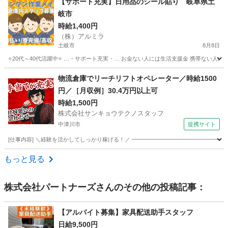
【サポート充実】日用品のシール貼り 岐阜県土
岐市
時給1,400円
（株）アルミラ
土岐市
8月8日
⭐20代～40代活躍中⭐ …・サポート充実・… お金ない人には生活支援金 携帯ない人に
岐阜
土岐市
倉庫
スタッフ
物流倉庫でリーチリフトオペレーター／時給1500
円／［月収例］30.4万円以上可
時給1,500円
株式会社サンキョウテクノスタッフ
中津川市
提携サイト
[仕事内容] ＼経験を活かしてしっかり稼げる！／ ━━━━━━━━━━━━━━━━━ 
岐阜
中津川市
その他
もっと見る
株式会社パートナーズ
さんのその他の投稿記事：
【アルバイト募集】家具配送助手スタッフ
日給9,500円