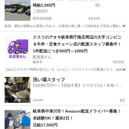
時給1,065円
二光代行
関市役所前駅
8月10日
飲酒、運転が困難なお客様に代わり、お客様の車に乗って目的地まで安全に運転してい
岐阜
関市
関市役所前駅
ドライバー
クスリのアオキ岐阜県庁南店周辺の大手コンビニ
＆牛丼・定食チェーン店の配達スタッフ募集中！
1件配送につき500円～1000円
配達屋さん
岐阜市
8月10日
【あなたのスキマ時間が収入に！】 コンビニ・ファストフードの配達バイト、始めません
岐阜
岐阜市
配送
スタッフ
洗い場スタッフ
日給例1万円〜 /【登録不要】スマホで1分！単発バイ
ト一括検索✨
Lacotto
Ad
岐阜県中津川市！Amazon配送ドライバー募集！
未経験OK！週休2日！
日給17,500円