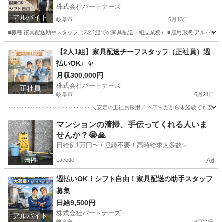
株式会社パートナーズ
アルバイト
岐阜市
6月13日
■職種 家具配送助手スタッフ（2名1組での家具配送・組立業務） ■雇用形態 アルバイト（正社員
岐阜
岐阜市
配送
岐阜
岐阜市
配送
スタッフ
【2人1組】家具配送チーフスタッフ（正社員）週
払いOK♩✨
月収300,000円
株式会社パートナーズ
正社員
岐阜市
6月21日
‥‥‥‥‥‥‥‥‥‥‥‥‥‥‥ ＼安定の正社員採用／ ペア制だから未経験でも安心 業
岐阜
岐阜市
配送
マンションの清掃、手伝ってくれる人いま
せんか？😭🙏
日給例1万円〜 / 登録不要！高時給求人多数✨
Lacotto
Ad
週払いOK！シフト自由！家具配送の助手スタッフ
募集
日給9,500円
株式会社パートナーズ
アルバイト
岐阜市
6月20日