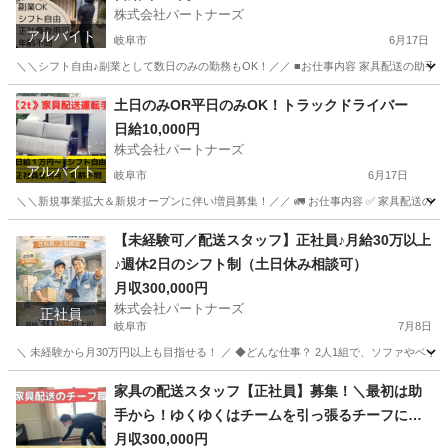
株式会社パートナーズ
アルバイト
岐阜市
6月17日
＼＼シフト自由♪副業として数日のみの勤務もOK！／／ ■お仕事内容 家具配送の助手
岐阜
岐阜市
配送
岐阜
各務原市
配送
給料
土日のみOR平日のみOK！トラックドライバー
日給10,000円
株式会社パートナーズ
アルバイト
岐阜市
6月17日
＼＼新規事業拡大＆新規オープンに伴い増員募集！／／ 🚛 お仕事内容 ✅ 家具配送のドライバ
岐阜
岐阜市
ドライバー
岐阜
各務原市
ドライバー
【未経験可／配送スタッフ】正社員♪月給30万以上
♪週休2日のシフト制（土日休み相談可）
トラック
月収300,000円
株式会社パートナーズ
正社員
岐阜市
7月8日
＼ 未経験から月30万円以上も目指せる！ ／ ◆どんな仕事？ 2人1組で、ソファやベ
岐阜
岐阜市
配送
未経験
家具の配送スタッフ【正社員】募集！＼最初は助
手から！ゆくゆくはチームを引っ張るチーフに！
／
月収300,000円