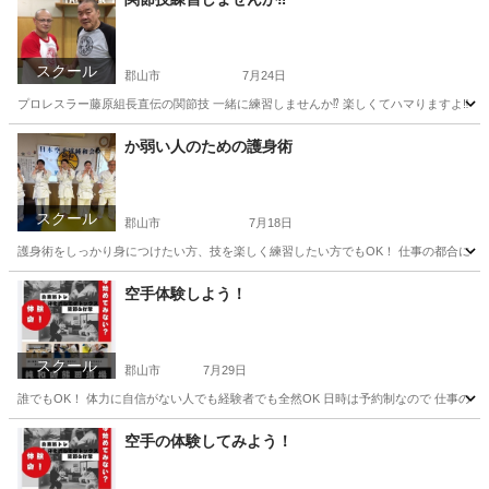
スクール
郡山市
7月24日
プロレスラー藤原組長直伝の関節技 一緒に練習しませんか⁉️ 楽しくてハマりますよ‼️
福島
郡山市
空手/他格闘技
藤原
か弱い人のための護身術
スクール
郡山市
7月18日
護身術をしっかり身につけたい方、技を楽しく練習したい方でもOK！ 仕事の都合に合わ
福島
郡山市
空手/他格闘技
護身術
空手体験しよう！
スクール
郡山市
7月29日
誰でもOK！ 体力に自信がない人でも経験者でも全然OK 日時は予約制なので 仕事の都合
福島
郡山市
空手/他格闘技
空手の体験してみよう！