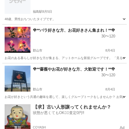
福島駅
8月5日
48歳、男性おちついたタイプです。
福島
福島市
福島駅
LINE友達
48歳
🌹**バラ好きな方、お花好きさん集まれ！**🌹
30〜120
郡山市
8月4日
お花のある暮らしが好きな方が集まる、アットホームな新規グループです。 「見るのが
福島
郡山市
グルチャ
🌹**薔薇やお花が好きな方、大歓迎です！**🌹
30〜120
郡山市
8月4日
お花が好きという共通の趣味を通して、楽しくグループトークをしませんか？ お気に入
福島
郡山市
グルチャ
お花
【求】古い人形譲ってくれませんか？
状態が悪くてもOK🙆‍♀️査定0円‼️
COYASH
Ad