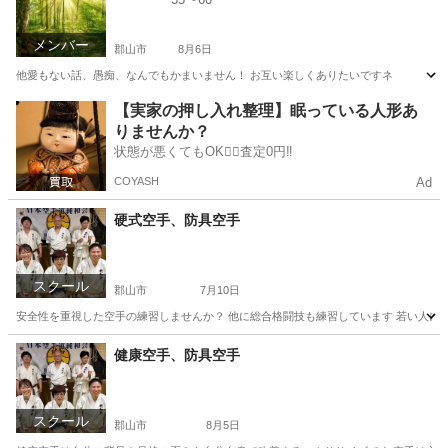
メンバー
郡山市
8月6日
他愛もない話、愚痴、なんでもかまいません！ お互い楽しくありたいですネ
福島
郡山市
チャット
愚痴
【実家の押し入れ整理】眠っている人形あ
りませんか？
状態が悪くてもOK🙆‍♀️査定0円‼️
COYASH
Ad
硬式空手、防具空手
スクール
郡山市
7月10日
安全性を重視した空手の練習しませんか？ 他に総合格闘技も練習しています 若い人に期
福島
郡山市
空手/他格闘技
総合格闘技
健康空手、防具空手
スクール
郡山市
8月5日