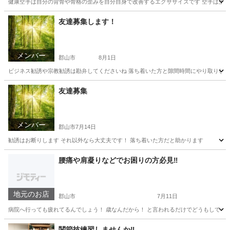
健康空手は自分の背骨や骨格の歪みを自分自身で改善するエクササイズです 空手は主に硬式
福島
郡山市
空手/他格闘技
総合格闘技
友達募集します！
メンバー
郡山市
8月1日
ビジネス勧誘や宗教勧誘は勘弁してくださいね 落ち着いた方と隙間時間にやり取りしたりし
福島
郡山市
その他
隙間時間
友達募集
メンバー
郡山市
7月14日
勧誘はお断りします それ以外なら大丈夫です！ 落ち着いた方だと助かります
福島
郡山市
その他
腰痛や肩凝りなどでお困りの方必見‼️
地元のお店
郡山市
7月11日
病院へ行っても疲れてるんでしょう！ 歳なんだから！ と言われるだけでどうもしてくれ
福島
郡山市
その他
関節技練習しませんか‼️