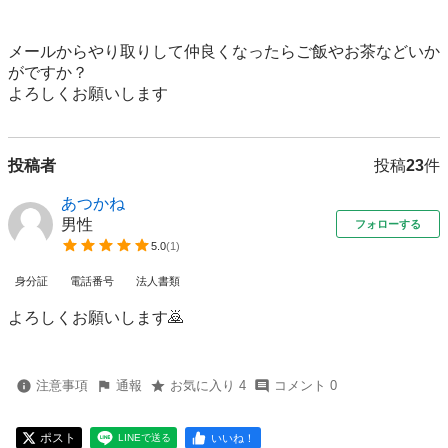
メールからやり取りして仲良くなったらご飯やお茶などいか
がですか？

よろしくお願いします
投稿者
投稿
23
件
あつかね
男性
フォローする
5.0
(
1
)
身分証
電話番号
法人書類
よろしくお願いします🙇
注意事項
通報
お気に入り 4
コメント 0
ポスト
いいね！
LINEで送る