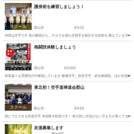
護身術を練習しましょう！
スクール
郡山市
8月2日
内容は空手です 形の練習から、チカラを使わず相手を制圧する技術を 教えています 他に健康目的
福島
郡山市
空手/他格闘技
護身術
格闘技体験しましょう
スクール
郡山市
6月19日
和気藹々な雰囲気の中練習しています 健康空手、防具空手、総合格闘技、ほか古流武道
福島
郡山市
空手/他格闘技
格闘技
東北初！空手道禅道会郡山
スクール
郡山市
8月4日
誰にでもできる武道空手 未経験大歓迎です！ 体力的に自信がない方も力が無くても 年配
福島
郡山市
空手/他格闘技
武道
友達募集します
35〜60