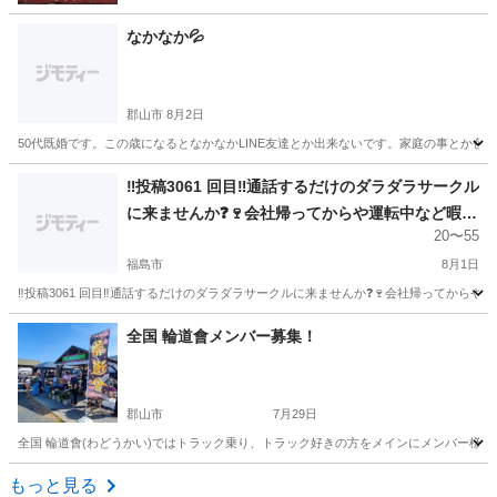
なかなか💦
郡山市
8月2日
50代既婚です。この歳になるとなかなかLINE友達とか出来ないです。家庭の事とか
福島
郡山市
LINE友達
‼️投稿3061 回目‼️通話するだけのダラダラサークル
に来ませんか❓🍷会社帰ってからや運転中など暇な
20〜55
時間に通話しませんか❓メンバー130人くらいいま
す。 男女比は半半くらいで年齢層は20代から40代
福島市
8月1日
が多いです。zoomやライブトーク使います。🐠
‼️投稿3061 回目‼️通話するだけのダラダラサークルに来ませんか❓🍷会社帰ってからや
🥩‼️ 顔出しはしなくても大丈夫です。友達募集の
福島
福島市
グルチャ
顔出し
全国 輪道會メンバー募集！
方、酒飲みながら話したい方、なんとなく寂しさ
を感じている方にちょうど良いと思います。
郡山市
7月29日
全国 輪道會(わどうかい)ではトラック乗り、トラック好きの方をメインにメンバー様 
福島
郡山市
グルチャ
トラック
もっと見る