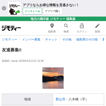
アプリならお得な情報を見逃さない！
インストール
アプリで開く
地元の掲示板 ジモティー 福島版
福島県
検索
ログイン
投稿
ジモティー
メンバー募集
チャット
その他
福島県のその他
郡
友達募集‼️
投稿ID: 1iaztk
2026年6月21日 23:38
地域
郡山市
- 八木橋（字）