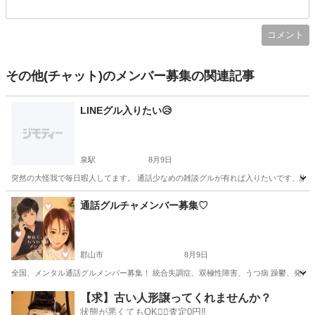
コメント
その他(チャット)のメンバー募集の関連記事
LINEグル入りたい😥
泉駅
8月9日
突然の大怪我で毎日暇人してます。 通話少なめの雑談グルが有れば入りたいです、誰か
福島
いわき市
泉駅
グルチャ
通話グルチャメンバー募集♡
郡山市
8月9日
全国、メンタル通話グルメンバー募集！ 統合失調症、双極性障害、うつ病 躁鬱、発達障害
福島
郡山市
グルチャ
【求】古い人形譲ってくれませんか？
状態が悪くてもOK🙆‍♀️査定0円‼️