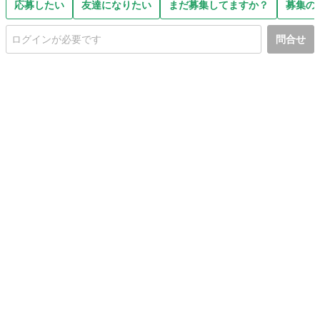
応募したい
友達になりたい
まだ募集してますか？
募集の
問合せ
初めての方へ
利用規約
プライバシーポリシー
プライバシー・ステートメント
健全化に資する運用方針
お問い合わせ
運営会社
サイトマップ
ご利用ガイド
フリーワードで探す
PC版で表示
都道府県選択
特定商取引法の表示
利用者情報の外部送信について
© 2011-
2026
Jmty, Inc.