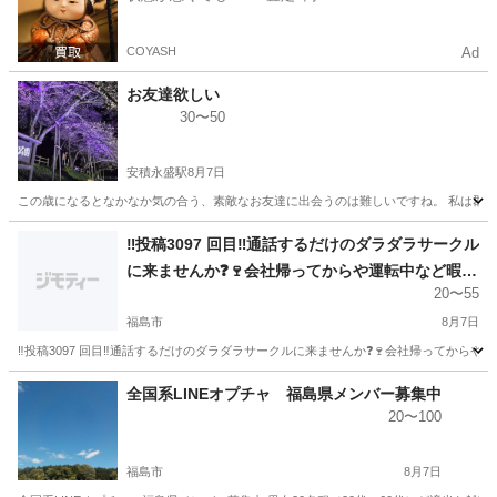
COYASH
Ad
お友達欲しい
30〜50
安積永盛駅
8月7日
この歳になるとなかなか気の合う、素敵なお友達に出会うのは難しいですね。 私は郡山市
福島
郡山市
安積永盛駅
LINE友達
50歳
‼️投稿3097 回目‼️通話するだけのダラダラサークル
に来ませんか❓🍷会社帰ってからや運転中など暇な
20〜55
時間に通話しませんか❓メンバー130人くらいいま
す。 男女比は半半くらいで年齢層は20代から40代
福島市
8月7日
が多いです。zoomやライブトーク使います。🐠
‼️投稿3097 回目‼️通話するだけのダラダラサークルに来ませんか❓🍷会社帰ってからや
🥩‼️ 顔出しはしなくても大丈夫です。友達募集の
福島
福島市
グルチャ
顔出し
全国系LINEオプチャ 福島県メンバー募集中
方、酒飲みながら話したい方、なんとなく寂しさ
20〜100
を感じている方にちょうど良いと思います。
福島市
8月7日