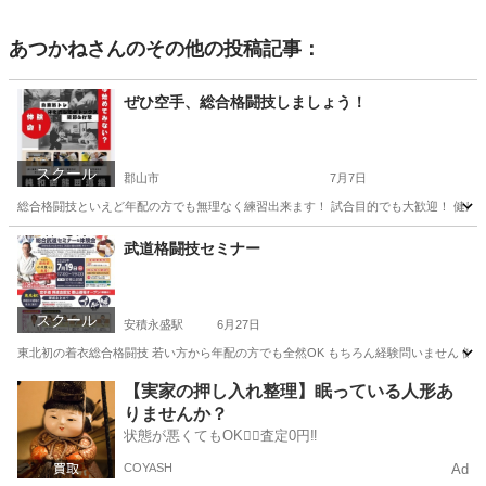
あつかね
さんのその他の投稿記事：
ぜひ空手、総合格闘技しましょう！
スクール
郡山市
7月7日
総合格闘技といえど年配の方でも無理なく練習出来ます！ 試合目的でも大歓迎！ 健康
福島
郡山市
空手/他格闘技
総合格闘技
武道格闘技セミナー
スクール
安積永盛駅
6月27日
東北初の着衣総合格闘技 若い方から年配の方でも全然OK もちろん経験問いません 健康
福島
郡山市
安積永盛駅
空手/他格闘技
格闘技
【実家の押し入れ整理】眠っている人形あ
りませんか？
状態が悪くてもOK🙆‍♀️査定0円‼️
COYASH
Ad