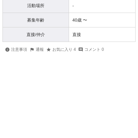
活動場所
-
募集年齢
40歳
〜
直接/仲介
直接
注意事項
通報
お気に入り 4
コメント 0