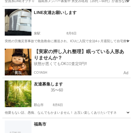
全国系LINEオプチャ 福島県メンバー募集中 男女20名程（20代～60代）が適当な
福島
福島市
LINE友達
オプチャ
LINE友達お願いします
泉駅
8月6日
突然の労働災害事故で救急救命に搬送され、ICUに入院で全治4ヶ月退院して自宅療養3ヶ月安
福島
いわき市
泉駅
LINE友達
年齢
【実家の押し入れ整理】眠っている人形あ
りませんか？
状態が悪くてもOK🙆‍♀️査定0円‼️
COYASH
Ad
友達募集します
35〜60
郡山市
8月6日
他愛もない話、愚痴、なんでもかまいません！ お互い楽しくありたいですネ
福島
郡山市
チャット
愚痴
福島市