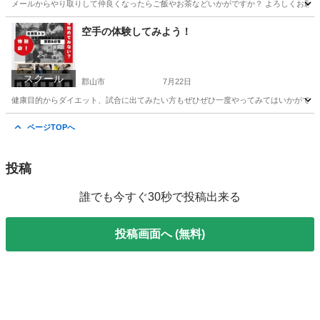
メールからやり取りして仲良くなったらご飯やお茶などいかがですか？ よろしくお願
福島
郡山市
その他
お茶
空手の体験してみよう！
スクール
郡山市
7月22日
健康目的からダイエット、試合に出てみたい方もぜひぜひ一度やってみてはいかがですか⁉
福島
郡山市
空手/他格闘技
寝技
ページTOPへ
投稿
誰でも今すぐ30秒で投稿出来る
投稿画面へ (無料)