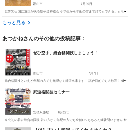
郡山市
7月20日
世界35ヵ国に道場がある空手道禅道会 小学生から年配の方まで誰でもできる。もちろん
福島
郡山市
空手/他格闘技
格闘技
もっと見る
あつかね
さんのその他の投稿記事：
ぜひ空手、総合格闘技しましょう！
スクール
郡山市
7月7日
総合格闘技といえど年配の方でも無理なく練習出来ます！ 試合目的でも大歓迎！ 健康
福島
郡山市
空手/他格闘技
総合格闘技
武道格闘技セミナー
スクール
安積永盛駅
6月27日
東北初の着衣総合格闘技 若い方から年配の方でも全然OK もちろん経験問いません 健康
福島
郡山市
安積永盛駅
空手/他格闘技
格闘技