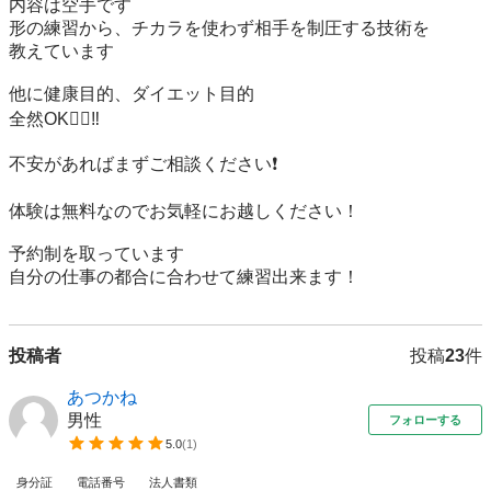
内容は空手です

形の練習から、チカラを使わず相手を制圧する技術を

教えています

他に健康目的、ダイエット目的

全然OK🙆‍♀️‼️

不安があればまずご相談ください❗️

体験は無料なのでお気軽にお越しください！

予約制を取っています

自分の仕事の都合に合わせて練習出来ます！
投稿者
投稿
23
件
あつかね
男性
フォローする
5.0
(
1
)
身分証
電話番号
法人書類