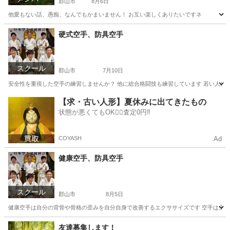
郡山市
8月6日
他愛もない話、愚痴、なんでもかまいません！ お互い楽しくありたいですネ
福島
郡山市
チャット
愚痴
硬式空手、防具空手
スクール
郡山市
7月10日
安全性を重視した空手の練習しませんか？ 他に総合格闘技も練習しています 若い人に期
福島
郡山市
空手/他格闘技
総合格闘技
【求・古い人形】夏休みに出てきたもの
状態が悪くてもOK🙆‍♀️査定0円‼️
COYASH
Ad
健康空手、防具空手
スクール
郡山市
8月5日
健康空手は自分の背骨や骨格の歪みを自分自身で改善するエクササイズです 空手は主に硬式
福島
郡山市
空手/他格闘技
総合格闘技
友達募集します！