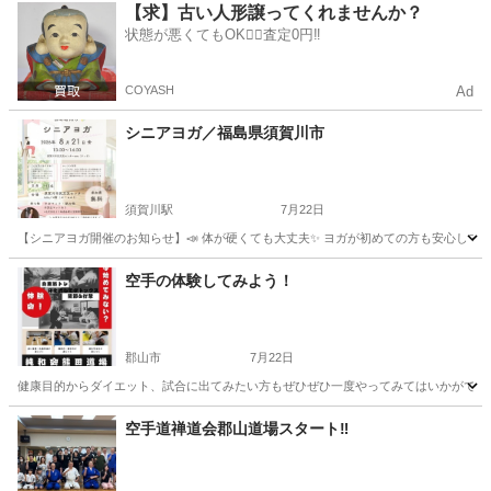
福島
郡山市
空手/他格闘技
藤原
【求】古い人形譲ってくれませんか？
状態が悪くてもOK🙆‍♀️査定0円‼️
COYASH
Ad
シニアヨガ／福島県須賀川市
須賀川駅
7月22日
【シニアヨガ開催のお知らせ】📣 体が硬くても大丈夫✨ ヨガが初めての方も安心してご
福島
須賀川市
須賀川駅
ヨガ
シニア
空手の体験してみよう！
郡山市
7月22日
健康目的からダイエット、試合に出てみたい方もぜひぜひ一度やってみてはいかがですか⁉
福島
郡山市
空手/他格闘技
寝技
空手道禅道会郡山道場スタート‼️