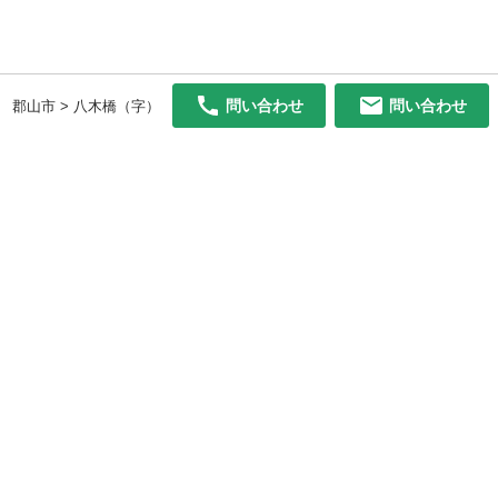
問い合わせ
問い合わせ
郡山市 > 八木橋（字）
初めての方へ
利用規約
プライバシーポリシー
プライバシー・ステートメント
健全化に資する運用方針
お問い合わせ
運営会社
サイトマップ
ご利用ガイド
フリーワードで探す
PC版で表示
都道府県選択
特定商取引法の表示
利用者情報の外部送信について