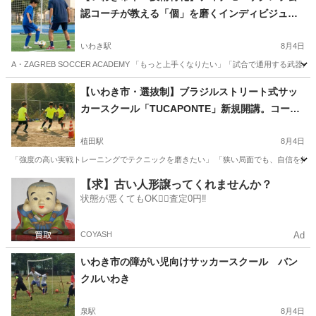
認コーチが教える「個」を磨くインディビジュア
ル・スクール（少人数制）
いわき駅
8月4日
A・ZAGREB SOCCER ACADEMY 「もっと上手くなりたい」「試合で通用する武
福島
いわき市
いわき駅
サッカー
幼児
【いわき市・選抜制】ブラジルストリート式サッ
カースクール「TUCAPONTE」新規開講。コーチ
との真剣勝負で「個」を磨く選抜プログラム
植田駅
8月4日
「強度の高い実戦トレーニングでテクニックを磨きたい」 「狭い局面でも、自信を持ってボ
福島
いわき市
植田駅
サッカー
個人
【求】古い人形譲ってくれませんか？
状態が悪くてもOK🙆‍♀️査定0円‼️
COYASH
Ad
いわき市の障がい児向けサッカースクール バン
クルいわき
泉駅
8月4日