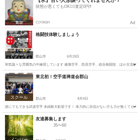
【求】古い人形譲ってくれませんか？
状態が悪くてもOK🙆‍♀️査定0円‼️
COYASH
Ad
格闘技体験しましょう
スクール
郡山市
6月19日
和気藹々な雰囲気の中練習しています 健康空手、防具空手、総合格闘技、ほか古流武道
福島
郡山市
空手/他格闘技
格闘技
東北初！空手道禅道会郡山
スクール
郡山市
8月4日
誰にでもできる武道空手 未経験大歓迎です！ 体力的に自信がない方も力が無くても 年配
福島
郡山市
空手/他格闘技
武道
友達募集します
35〜60
メンバー