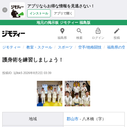
アプリならお得な情報を見逃さない！
インストール
アプリで開く
地元の掲示板 ジモティー 福島版
福島県
検索
ログイン
投稿
ジモティー
教室・スクール
スポーツ
空手/他格闘技
福島県の空
護身術を練習しましょう！
投稿ID: 1j3bk5
2026年8月2日 03:39
地域
郡山市
- 八木橋（字）