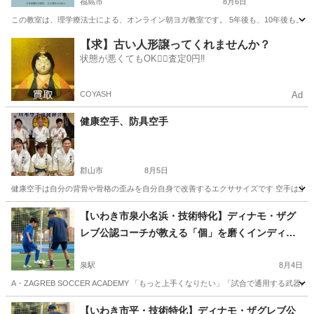
福島市
8月6日
この教室は、理学療法士による、オンライン朝ヨガ教室です。 5年後も、10年後も。 女
福島
福島市
ヨガ
オンライン
【求】古い人形譲ってくれませんか？
状態が悪くてもOK🙆‍♀️査定0円‼️
COYASH
Ad
健康空手、防具空手
郡山市
8月5日
健康空手は自分の背骨や骨格の歪みを自分自身で改善するエクササイズです 空手は主に硬式
福島
郡山市
空手/他格闘技
総合格闘技
【いわき市泉小名浜・技術特化】ディナモ・ザグ
レブ公認コーチが教える「個」を磨くインディビ
ジュアル・スクール（少人数制）
泉駅
8月4日
A・ZAGREB SOCCER ACADEMY 「もっと上手くなりたい」「試合で通用する武
福島
いわき市
泉駅
サッカー
幼児
【いわき市平・技術特化】ディナモ・ザグレブ公