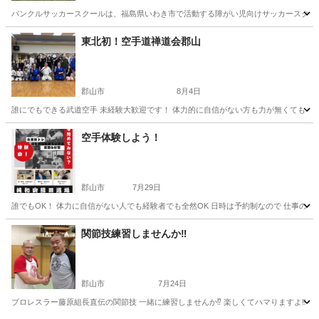
バンクルサッカースクールは、福島県いわき市で活動する障がい児向けサッカースクール
福島
いわき市
泉駅
サッカー
自己肯定感
東北初！空手道禅道会郡山
郡山市
8月4日
誰にでもできる武道空手 未経験大歓迎です！ 体力的に自信がない方も力が無くても 年配
福島
郡山市
空手/他格闘技
武道
空手体験しよう！
郡山市
7月29日
誰でもOK！ 体力に自信がない人でも経験者でも全然OK 日時は予約制なので 仕事の都合
福島
郡山市
空手/他格闘技
関節技練習しませんか‼️
郡山市
7月24日
プロレスラー藤原組長直伝の関節技 一緒に練習しませんか⁉️ 楽しくてハマりますよ‼️