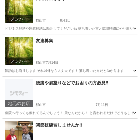
メンバー
郡山市
8月1日
ビジネス勧誘や宗教勧誘は勘弁してくださいね 落ち着いた方と隙間時間にやり取りしたりし
福島
郡山市
その他
隙間時間
友達募集
メンバー
郡山市
7月14日
勧誘はお断りします それ以外なら大丈夫です！ 落ち着いた方だと助かります
福島
郡山市
その他
腰痛や肩凝りなどでお困りの方必見‼️
地元のお店
郡山市
7月11日
病院へ行っても疲れてるんでしょう！ 歳なんだから！ と言われるだけでどうもしてくれ
福島
郡山市
その他
関節技練習しませんか‼️