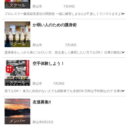
スクール
郡山市
7月24日
プロレスラー藤原組長直伝の関節技 一緒に練習しませんか⁉️ 楽しくてハマりますよ‼️
福島
郡山市
空手/他格闘技
藤原
か弱い人のための護身術
スクール
郡山市
7月18日
護身術をしっかり身につけたい方、技を楽しく練習したい方でもOK！ 仕事の都合に合わ
福島
郡山市
空手/他格闘技
護身術
空手体験しよう！
スクール
郡山市
7月29日
誰でもOK！ 体力に自信がない人でも経験者でも全然OK 日時は予約制なので 仕事の都合
福島
郡山市
空手/他格闘技
友達募集‼️
メンバー
郡山市
6月21日