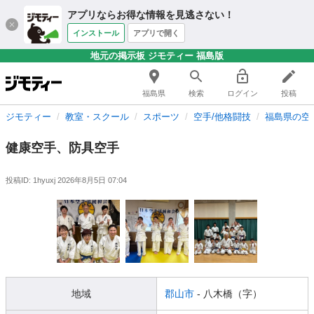
アプリならお得な情報を見逃さない！
インストール
アプリで開く
地元の掲示板 ジモティー 福島版
福島県
検索
ログイン
投稿
ジモティー
教室・スクール
スポーツ
空手/他格闘技
福島県の空
健康空手、防具空手
投稿ID: 1hyuxj
2026年8月5日 07:04
地域
郡山市
- 八木橋（字）