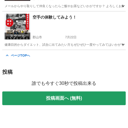
メールからやり取りして仲良くなったらご飯やお茶などいかがですか？ よろしくお願
福島
郡山市
その他
お茶
空手の体験してみよう！
スクール
郡山市
7月22日
健康目的からダイエット、試合に出てみたい方もぜひぜひ一度やってみてはいかがですか⁉
福島
郡山市
空手/他格闘技
寝技
ページTOPへ
投稿
誰でも今すぐ30秒で投稿出来る
投稿画面へ (無料)