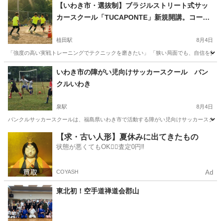
福島
いわき市
いわき駅
サッカー
幼児
【いわき市・選抜制】ブラジルストリート式サッ
カースクール「TUCAPONTE」新規開講。コーチ
との真剣勝負で「個」を磨く選抜プログラム
植田駅
8月4日
「強度の高い実戦トレーニングでテクニックを磨きたい」 「狭い局面でも、自信を持ってボ
福島
いわき市
植田駅
サッカー
個人
いわき市の障がい児向けサッカースクール バン
クルいわき
泉駅
8月4日
バンクルサッカースクールは、福島県いわき市で活動する障がい児向けサッカースクール
福島
いわき市
泉駅
サッカー
自己肯定感
【求・古い人形】夏休みに出てきたもの
状態が悪くてもOK🙆‍♀️査定0円‼️
COYASH
Ad
東北初！空手道禅道会郡山