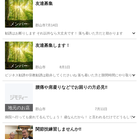
福島
郡山市
空手/他格闘技
総合格闘技
友達募集
メンバー
郡山市
7月14日
勧誘はお断りします それ以外なら大丈夫です！ 落ち着いた方だと助かります
福島
郡山市
その他
友達募集します！
メンバー
郡山市
8月1日
ビジネス勧誘や宗教勧誘は勘弁してくださいね 落ち着いた方と隙間時間にやり取りしたりし
福島
郡山市
その他
隙間時間
腰痛や肩凝りなどでお困りの方必見‼️
地元のお店
郡山市
7月11日
病院へ行っても疲れてるんでしょう！ 歳なんだから！ と言われるだけでどうもしてくれ
福島
郡山市
その他
関節技練習しませんか‼️