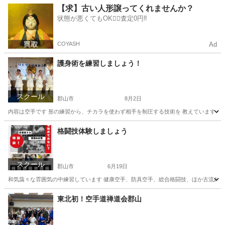
福島
郡山市
安積永盛駅
空手/他格闘技
格闘技
【求】古い人形譲ってくれませんか？
状態が悪くてもOK🙆‍♀️査定0円‼️
COYASH
Ad
護身術を練習しましょう！
スクール
郡山市
8月2日
内容は空手です 形の練習から、チカラを使わず相手を制圧する技術を 教えています 他に健康目的
福島
郡山市
空手/他格闘技
護身術
格闘技体験しましょう
スクール
郡山市
6月19日
和気藹々な雰囲気の中練習しています 健康空手、防具空手、総合格闘技、ほか古流武道
福島
郡山市
空手/他格闘技
格闘技
東北初！空手道禅道会郡山