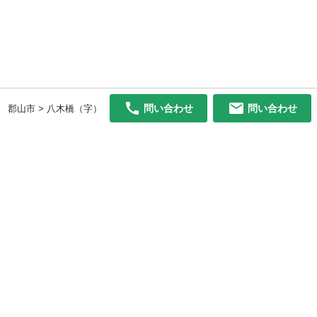
問い合わせ
問い合わせ
郡山市 > 八木橋（字）
初めての方へ
利用規約
プライバシーポリシー
プライバシー・ステートメント
健全化に資する運用方針
お問い合わせ
運営会社
サイトマップ
ご利用ガイド
フリーワードで探す
PC版で表示
都道府県選択