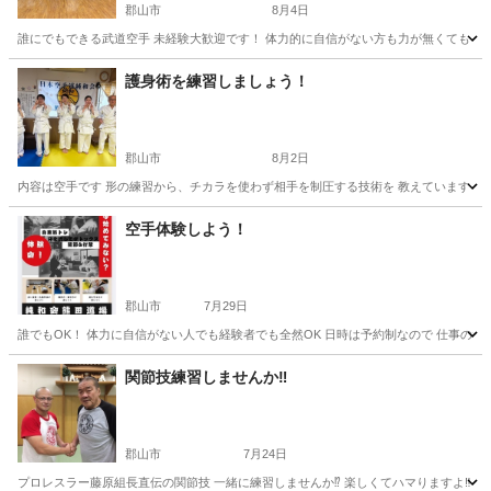
郡山市
8月4日
誰にでもできる武道空手 未経験大歓迎です！ 体力的に自信がない方も力が無くても 年配
福島
郡山市
空手/他格闘技
武道
護身術を練習しましょう！
郡山市
8月2日
内容は空手です 形の練習から、チカラを使わず相手を制圧する技術を 教えています 他に健康目的
福島
郡山市
空手/他格闘技
護身術
空手体験しよう！
郡山市
7月29日
誰でもOK！ 体力に自信がない人でも経験者でも全然OK 日時は予約制なので 仕事の都合
福島
郡山市
空手/他格闘技
関節技練習しませんか‼️
郡山市
7月24日
プロレスラー藤原組長直伝の関節技 一緒に練習しませんか⁉️ 楽しくてハマりますよ‼️