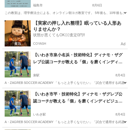
福島市
8月6日
この教室は、理学療法士による、オンライン朝ヨガ教室です。 5年後も、10年後も。 女
福島
福島市
ヨガ
オンライン
【実家の押し入れ整理】眠っている人形あ
りませんか？
状態が悪くてもOK🙆‍♀️査定0円‼️
COYASH
Ad
【いわき市泉小名浜・技術特化】ディナモ・ザグ
レブ公認コーチが教える「個」を磨くインディビ
ジュアル・スクール（少人数制）
泉駅
8月4日
A・ZAGREB SOCCER ACADEMY 「もっと上手くなりたい」「試合で通用する武
福島
いわき市
泉駅
サッカー
幼児
【いわき市平・技術特化】ディナモ・ザグレブ公
認コーチが教える「個」を磨くインディビジュア
ル・スクール（少人数制）
いわき駅
8月4日
A・ZAGREB SOCCER ACADEMY 「もっと上手くなりたい」「試合で通用する武