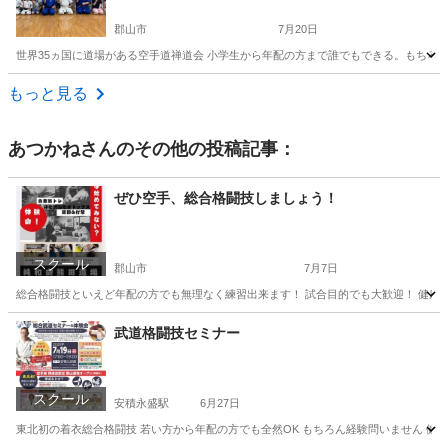
郡山市
7月20日
世界35ヵ国に道場がある空手道禅道会 小学生から年配の方まで誰でもできる。もちろん
福島
郡山市
空手/他格闘技
格闘技
もっと見る
あつかね
さんのその他の投稿記事：
ぜひ空手、総合格闘技しましょう！
スクール
郡山市
7月7日
総合格闘技といえど年配の方でも無理なく練習出来ます！ 試合目的でも大歓迎！ 健康
福島
郡山市
空手/他格闘技
総合格闘技
武道格闘技セミナー
スクール
安積永盛駅
6月27日
東北初の着衣総合格闘技 若い方から年配の方でも全然OK もちろん経験問いません 健康