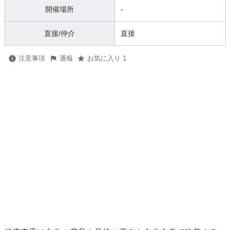
開催場所
-
直接/仲介
直接
注意事項
通報
お気に入り 1