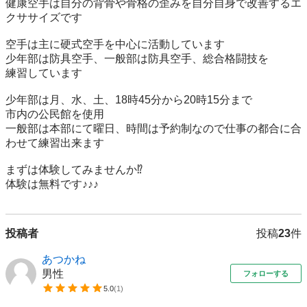
健康空手は自分の背骨や骨格の歪みを自分自身で改善するエ
クササイズです

空手は主に硬式空手を中心に活動しています

少年部は防具空手、一般部は防具空手、総合格闘技を

練習しています

少年部は月、水、土、18時45分から20時15分まで

市内の公民館を使用

一般部は本部にて曜日、時間は予約制なので仕事の都合に合
わせて練習出来ます

まずは体験してみませんか⁉️

体験は無料です♪♪♪
投稿者
投稿
23
件
あつかね
男性
フォローする
5.0
(
1
)