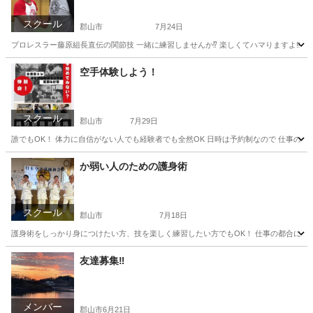
スクール
郡山市
7月24日
プロレスラー藤原組長直伝の関節技 一緒に練習しませんか⁉️ 楽しくてハマりますよ‼️
福島
郡山市
空手/他格闘技
藤原
空手体験しよう！
スクール
郡山市
7月29日
誰でもOK！ 体力に自信がない人でも経験者でも全然OK 日時は予約制なので 仕事の都合
福島
郡山市
空手/他格闘技
か弱い人のための護身術
スクール
郡山市
7月18日
護身術をしっかり身につけたい方、技を楽しく練習したい方でもOK！ 仕事の都合に合わ
福島
郡山市
空手/他格闘技
護身術
友達募集‼️
メンバー
郡山市
6月21日