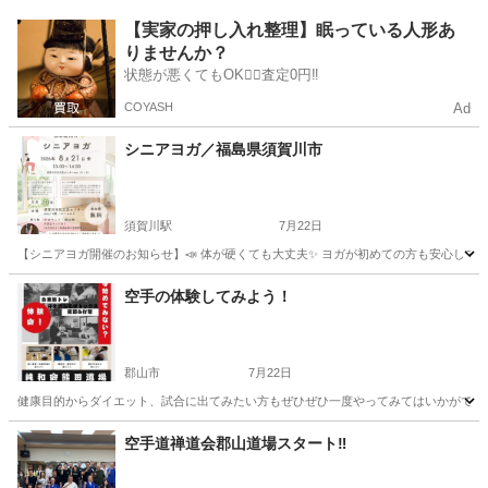
福島
郡山市
空手/他格闘技
藤原
【実家の押し入れ整理】眠っている人形あ
りませんか？
状態が悪くてもOK🙆‍♀️査定0円‼️
COYASH
Ad
シニアヨガ／福島県須賀川市
須賀川駅
7月22日
【シニアヨガ開催のお知らせ】📣 体が硬くても大丈夫✨ ヨガが初めての方も安心してご
福島
須賀川市
須賀川駅
ヨガ
シニア
空手の体験してみよう！
郡山市
7月22日
健康目的からダイエット、試合に出てみたい方もぜひぜひ一度やってみてはいかがですか⁉
福島
郡山市
空手/他格闘技
寝技
空手道禅道会郡山道場スタート‼️