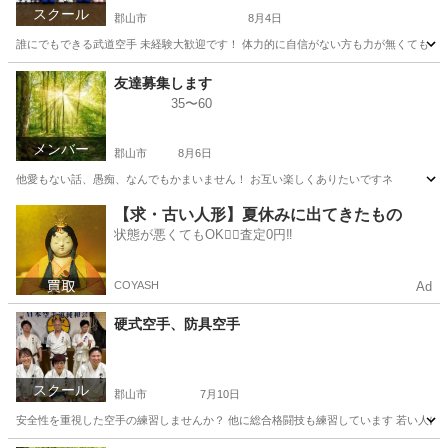
スクール
郡山市
8月4日
誰にでもできる武道空手 未経験大歓迎です！ 体力的に自信がない方も力が無くても 年配
福島
郡山市
空手/他格闘技
武道
友達募集します
35〜60
メンバー
郡山市
8月6日
他愛もない話、愚痴、なんでもかまいません！ お互い楽しくありたいですネ
福島
郡山市
チャット
愚痴
【求・古い人形】夏休みに出てきたもの
状態が悪くてもOK🙆‍♀️査定0円‼️
COYASH
Ad
硬式空手、防具空手
スクール
郡山市
7月10日
安全性を重視した空手の練習しませんか？ 他に総合格闘技も練習しています 若い人に期