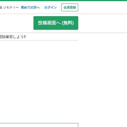
板 ジモティー
初めての方へ
ログイン
会員登録
投稿画面へ (無料)
技練習しよう‼️