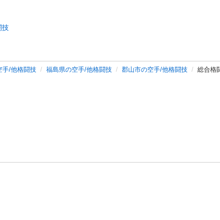
闘技
空手/他格闘技
福島県の空手/他格闘技
郡山市の空手/他格闘技
総合格闘
バシーポリシー
プライバシー・ステートメント
健全化に資する運用
プ
ご利用ガイド
フリーワードで探す
特定商取引法の表示
利用