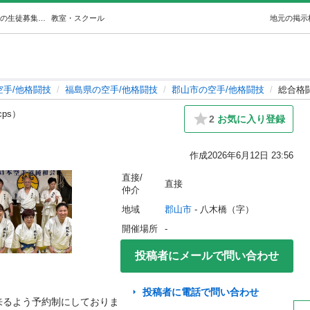
総合格闘技練習しよう‼️ (あつかね) 郡山の空手/他格闘技の生徒募集・教室・スクールの広告掲示板｜ジモティー
教室・スクール
地元の掲示
空手/他格闘技
福島県の空手/他格闘技
郡山市の空手/他格闘技
総合格闘
cps）
2
お気に入り登録
作成
2026年6月12日 23:56
直接/
直接
仲介
地域
郡山市
 - 八木橋（字）
開催場所
-
投稿者にメールで問い合わせ
投稿者に電話で問い合わせ
来るよう予約制にしておりま