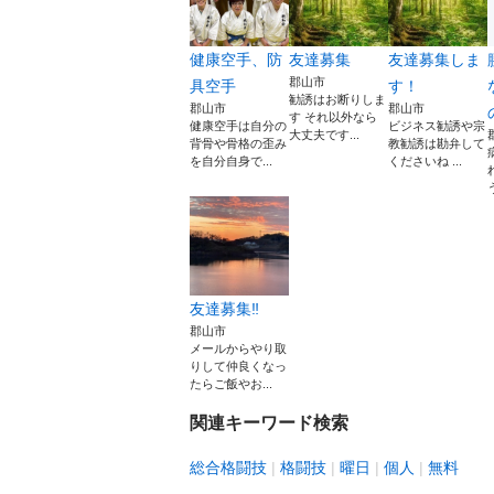
健康空手、防
友達募集
友達募集しま
郡山市
具空手
す！
勧誘はお断りしま
郡山市
郡山市
す それ以外なら
健康空手は自分の
ビジネス勧誘や宗
大丈夫です...
背骨や骨格の歪み
教勧誘は勘弁して
を自分自身で...
くださいね ...
友達募集‼️
郡山市
メールからやり取
りして仲良くなっ
たらご飯やお...
関連キーワード検索
総合格闘技
格闘技
曜日
個人
無料