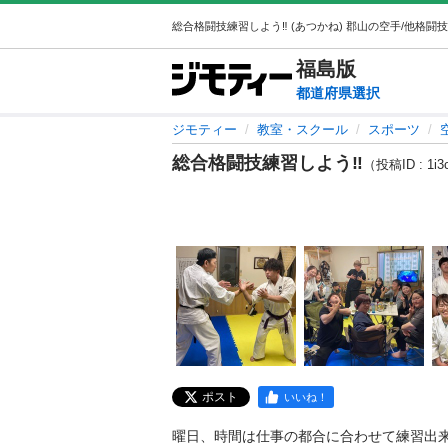
福島
版
都道府県選択
ジモティー
教室・スクール
スポーツ
総合格闘技練習しよう‼️
（投稿ID : 1i3
ポスト
いいね！
曜日、時間は仕事の都合に合わせて練習出