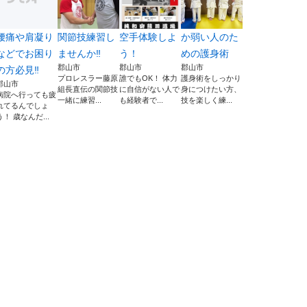
腰痛や肩凝り
関節技練習し
空手体験しよ
か弱い人のた
などでお困り
ませんか‼️
う！
めの護身術
郡山市
郡山市
郡山市
の方必見‼️
プロレスラー藤原
誰でもOK！ 体力
護身術をしっかり
郡山市
組長直伝の関節技
に自信がない人で
身につけたい方、
病院へ行っても疲
一緒に練習...
も経験者で...
技を楽しく練...
れてるんでしょ
う！ 歳なんだ...