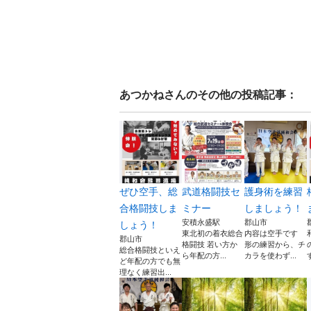
あつかね
さんのその他の投稿記事：
ぜひ空手、総
武道格闘技セ
護身術を練習
合格闘技しま
ミナー
しましょう！
安積永盛駅
郡山市
しょう！
東北初の着衣総合
内容は空手です
郡山市
格闘技 若い方か
形の練習から、チ
総合格闘技といえ
ら年配の方...
カラを使わず...
ど年配の方でも無
理なく練習出...