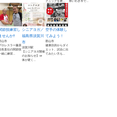
クニックを磨...
県いわき市で...
関節技練習し
シニアヨガ／
空手の体験し
ませんか‼️
福島県須賀川
てみよう！
郡山市
郡山市
市
プロレスラー藤原
健康目的からダイ
須賀川駅
組長直伝の関節技
エット、試合に出
【シニアヨガ開催
一緒に練習...
てみたい方も...
のお知らせ】📣
体が硬く...