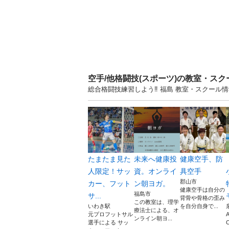
空手/他格闘技(スポーツ)の教室・ス
総合格闘技練習しよう‼️ 福島 教室・スクー
たまたま見た
未来へ健康投
健康空手、防
人限定！サッ
資。オンライ
具空手
郡山市
カー、フット
ン朝ヨガ。
健康空手は自分の
福島市
サ...
背骨や骨格の歪み
この教室は、理学
いわき駅
を自分自身で...
療法士による、オ
元プロフットサル
ンライン朝ヨ...
選手による サッ