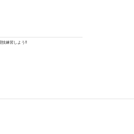
技練習しよう‼️
方針
お問い合わせ
者情報の外部送信について