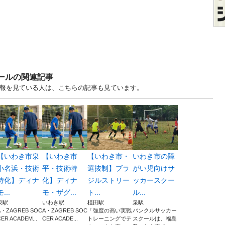
クールの関連記事
ル情報を見ている人は、こちらの記事も見ています。
【いわき市泉
【いわき市
【いわき市・
いわき市の障
小名浜・技術
平・技術特
選抜制】ブラ
がい児向けサ
特化】ディナ
化】ディナ
ジルストリー
ッカースクー
モ...
モ・ザグ...
ト...
ル...
泉駅
いわき駅
植田駅
泉駅
A・ZAGREB SOC
A・ZAGREB SOC
「強度の高い実戦
バンクルサッカー
CER ACADEM...
CER ACADE...
トレーニングでテ
スクールは、福島