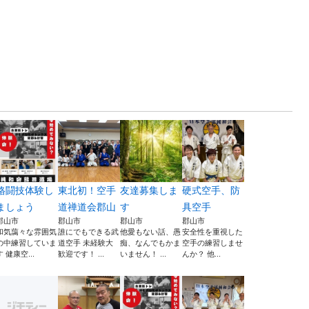
格闘技体験し
東北初！空手
友達募集しま
硬式空手、防
ましょう
道禅道会郡山
す
具空手
郡山市
郡山市
郡山市
郡山市
和気藹々な雰囲気
誰にでもできる武
他愛もない話、愚
安全性を重視した
の中練習していま
道空手 未経験大
痴、なんでもかま
空手の練習しませ
す 健康空...
歓迎です！ ...
いません！ ...
んか？ 他...