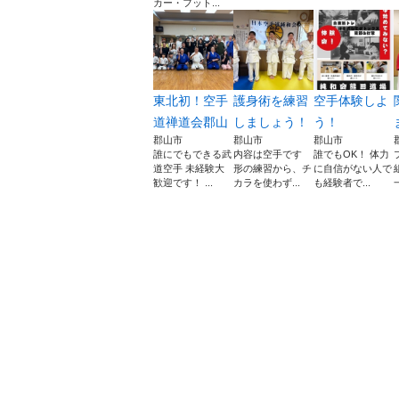
カー・フット...
東北初！空手
護身術を練習
空手体験しよ
道禅道会郡山
しましょう！
う！
郡山市
郡山市
郡山市
誰にでもできる武
内容は空手です
誰でもOK！ 体力
道空手 未経験大
形の練習から、チ
に自信がない人で
歓迎です！ ...
カラを使わず...
も経験者で...