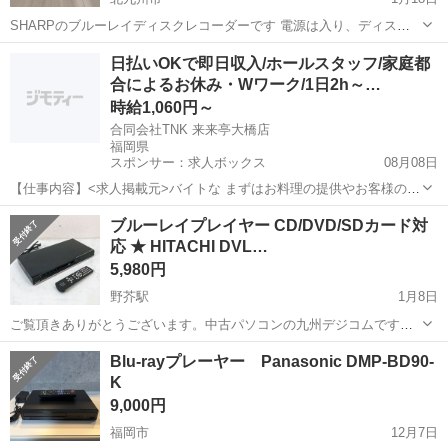
SHARPのブルーレイディスクレコーダーです 電源は入り、ディスク
のトレーも開きますが その他の動作確認はしていません。 ご理解いた
福岡
北九州市
映像プレーヤー、レコーダー
SHARP
日払いOKで即日収入/ホールスタッフ/家庭都
だける方がいましたら、ご検討お願い致します 付属品は電源コードの
合によるお休み・Wワーク/1日2h～…
みです 受渡場所は北九州市...
時給1,060円～
合同会社TNK 来来亭大橋店
福岡県
スポンサー：求人ボックス
08月08日
【仕事内容】<求人掲載元>バイトな まずはお料理の提供やお客様のご
案内からスタート! 慣れてきたら片付けや洗い場業務などもお願いしま
アルバイト・パート
ブルーレイプレイヤー CD/DVD/SDカード対
す。 オーダーはお客様がタッチパネルで入力するため、 注文ミスの心
応 ★ HITACHI DVL…
配はありません だいたい3〜4回...
5,980円
野芥駅
1月8日
ご覧頂きありがとうございます。中古パソコンの九州デジコムです。
日立のブルーレイプレイヤーです。 【メーカー】：HITACHI 【型
福岡
福岡市
野芥駅
映像プレーヤー、レコーダー
Blu-rayプレーヤー Panasonic DMP-BD90-
番】：DVL-BP1 【対応メディア】：DVD/Blu-Ray/SDカード/...
K
ブルーレイ
9,000円
福岡市
12月7日