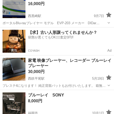
シャープ
16,000円
西黒崎駅
9月7日
ポータルBlu-rayプレイヤー モデル EVP-203 メーカー DIDar
AC100Vコード、車載用DC12Vコード HDMIケーブル、AVアダプター
福岡
北九州市
西黒崎駅
映像プレーヤー、レコーダー
【求】古い人形譲ってくれませんか？
本体サイズ 約横18×奥行き18×高さ2.6cm 撮影のため開封...
状態が悪くてもOK🙆‍♀️査定0円‼️
プレイヤー
Ad
COYASH
家電 映像プレーヤー、レコーダー ブルーレイ
プレーヤー
30,000円
西鉄平尾駅
5月19日
プレステ4になります！ 純正背面パットもお付けいたします。 箱無し
です 取りに来ていただける肩でお願い致します。 マインクラフトとバ
福岡
福岡市
西鉄平尾駅
映像プレーヤー、レコーダー
ブルーレイ SONY
イオハザードとAPEXも入れてます。
プレステ4
8,000円
福岡市
10月1日