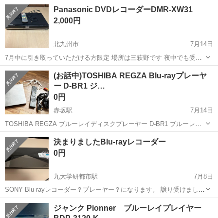
ラック DMP-BD90 動作確認済みです BD.DVD見れます 少し汚れあり
福岡
福岡市
映像プレーヤー、レコーダー
パナソニック
Panasonic DVDレコーダーDMR-XW31
ますが、普通に使用できます 業界最小・最軽量のコンパクトサイズで
2,000円
ど...
北九州市
7月14日
7月中に引き取っていただける方限定 場所は三萩野です 夜中でも受け
渡し可能です Panasonic DIGA DVDレコーダー。 1枚目の写真に写っ
福岡
北九州市
映像プレーヤー、レコーダー
DMR
(お話中)TOSHIBA REGZA Blu-rayプレーヤ
ているものが付属品です。 録画データ削除済み。 46時間程度録画可
ー D-BR1 ジ…
能。 ...
0円
赤坂駅
7月14日
TOSHIBA REGZA ブルーレイディスクプレーヤー D-BR1 ブルーレイ /
DVDプレーヤー /ライター 12年製 写真のものが全てです 2年ほど前に
福岡
福岡市
赤坂駅
映像プレーヤー、レコーダー
決まりましたBlu-rayレコーダー
問題なく使いましたが、今回の出品にあたり、動作確認等はしてお...
REGZA
0円
九大学研都市駅
7月8日
SONY Blu-rayレコーダー？プレーヤー？になります。 譲り受けました
が必要なかったためどなたか使っていただける方よろしくお願いしま
福岡
福岡市
九大学研都市駅
ジャンク Pionner ブルーレイプレイヤー
す。 平日夜または土曜日にお願いします。 動作確認等はしておりませ