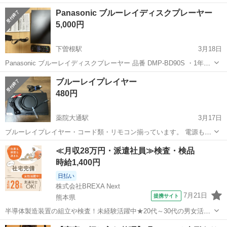
BDP1CG-BK こちらの商品は店頭引き取り限定です。 記載の店舗にお
福岡
古賀市
古賀駅
映像プレーヤー、レコーダー
Panasonic ブルーレイディスクプレーヤー
引き取りに来られる方のみご連絡をお願いいたします。 ◆状態 ・未使
5,000円
用品です...
下曽根駅
3月18日
Panasonic ブルーレイディスクプレーヤー 品番 DMP-BD90S ・1年前
に購入し、2度ほど使用した ・目立った傷や汚れなどなく、正常に起
福岡
北九州市
下曽根駅
映像プレーヤー、レコーダー
ブルーレイプレイヤー
動できる ・リモコン(電池あり)、ACアダプター、説明書あり
Panasonic
480円
薬院大通駅
3月17日
ブルーレイプレイヤー・コード類・リモコン揃っています。 電源も付
きますし、問題なく使えていたのですがDVD入れ口がボタンでは開か
福岡
福岡市
薬院大通駅
映像プレーヤー、レコーダー
≪月収28万円・派遣社員≫検査・検品
なくなりました。 底から手動で開けることはできます。 すみません、
ブルーレイ
時給1,400円
テプラも貼ってあります。
日払い
株式会社BREXA Next
7月21日
提携サイト
熊本県
半導体製造装置の組立や検査！未経験活躍中★20代～30代の男女活躍
中★ワンルーム寮完備！赴任旅費会社負担！マイカー通勤OK！無料駐
熊本
その他