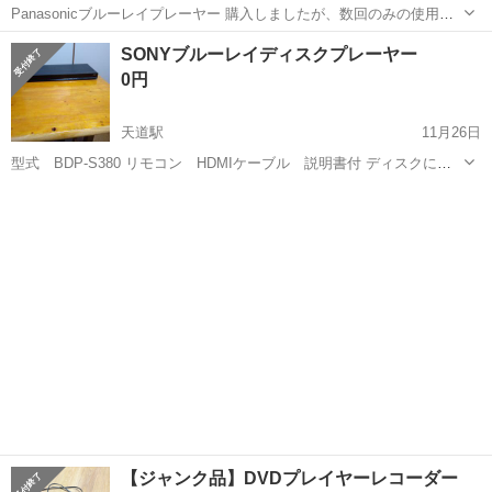
Panasonicブルーレイプレーヤー 購入しましたが、数回のみの使用で
保管していました。 写真掲載のものが付属品の全てとなります。 他サ
福岡
福岡市
映像プレーヤー、レコーダー
Panasonic
SONYブルーレイディスクプレーヤー
イトでも出品しており早いもの勝ちとなりますのでご了承ください。
0円
※録画機能はありません...
天道駅
11月26日
型式 BDP-S380 リモコン HDMIケーブル 説明書付 ディスクによ
っては再生出来ない時が有りますのでジャンクでの出品になります。
福岡
飯塚市
天道駅
映像プレーヤー、レコーダー
SONY
【ジャンク品】DVDプレイヤーレコーダー