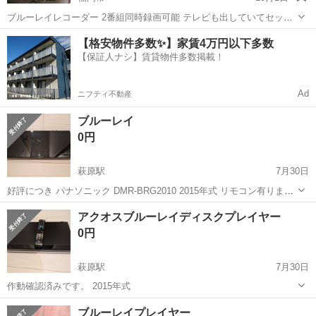
ブルーレイレコーダー 2番組同時録画可能 テレビも出していてセット
でご購入希望の方はお安くしたいと思います。 現金手渡しで取りに来
福岡
福岡市
映像プレーヤー、レコーダー
ブルーレイ
【格安物件多数✨】家賃4万円以下多数
ていただける方のみになります。 即対応可能です。よろしくお願いし
【保証人ナシ】賃貸物件多数掲載！
ます #SONY #ソニー...
Ad
ニフティ不動産
ブルーレイ
0円
萩原駅
7月30日
好評につき パナソニック DMR-BRG2010 2015年式 リモコン有りま
す。 作動確認済み
福岡
北九州市
萩原駅
映像プレーヤー、レコーダー
アクオスブルーレイディスクプレイヤー
ブルーレイ
0円
萩原駅
7月30日
作動確認済みです。 2015年式
福岡
北九州市
萩原駅
映像プレーヤー、レコーダー
ブルーレイプレイヤー