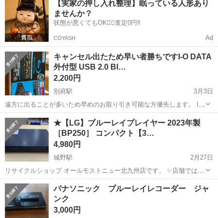
【実家の押し入れ整理】眠っている人形あり
車場あり！正社員登用あり！《熊本県菊池郡大津町》 人気の工場のお
ませんか？
仕事 ◇半導体製造装置の組立...
状態が悪くてもOK🙆‍♀️査定0円‼️
Ad
COYASH
キャンセル出たため早い者勝ちですI-O DATA
外付型 USB 2.0 Bl…
2,200円
別府駅
3月3日
遠方に出ることが多いため早めのお取り引き可能な方優先します。 I-O
DATA製の外付けBlu-ray Discドライブ、BRD-UH8LEです。 今お使い
福岡
福岡市
別府駅
映像プレーヤー、レコーダー
★【LG】ブルーレイプレイヤー 2023年製
のパソコンをBlu-ray対応にパワーアップできます。 BD再生・...
［BP250］ コンパクト【3…
USB
4,980円
城野駅
2月27日
リサイクルショップ オールモストニュー北九州店です。 ✨️店舗では、
期間限定でネット表示価格よりも特別割引をしている商品もございま
福岡
北九州市
城野駅
映像プレーヤー、レコーダー
パナソニック ブルーレイレコーダー ジャ
す!! 気になっている商品がありましまら、是非ご来店いただくかお問
ンク
商品
い合わせ下さいませ!! ...
3,000円