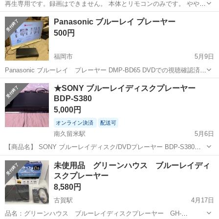
再生専用です。録画はできません。 本体とリモコンのみです。 やや変
色して黄色っぽくなっています。
福岡
北九州市
折尾駅
映像プレーヤー、レコーダー
Panasonic ブルーレイ プレーヤー
リモコン
500円
福岡市
5月9日
Panasonic ブルーレイ プレーヤー DMP-BD65 DVDでの視聴確認済
リモコン無し 録画機能無し 2010年製 早良区石釜86-5 10-16時 無人取
福岡
福岡市
映像プレーヤー、レコーダー
ブルーレイ
★SONY ブルーレイディスクプレーヤー
引の場合あります。 事前にメッセージお待...
BDP-S380
5,000円
オンライン決済
配送可
南久留米駅
5月6日
【商品名】 SONY ブルーレイディスク/DVDプレーヤー BDP-S380
【付属品】 本体、リモコンのみ。 お渡しする物は写真にあるもので全
福岡
久留米市
南久留米駅
映像プレーヤー、レコーダー
未使用品 グリーンハウス ブルーレイディ
てとなります。HDMIケーブル等はご購入者様でご用意下さい。 【状
スクプレーヤー
SONY
態...
8,580円
古賀駅
4月17日
品名：グリーンハウス ブルーレイディスクプレーヤー GH-