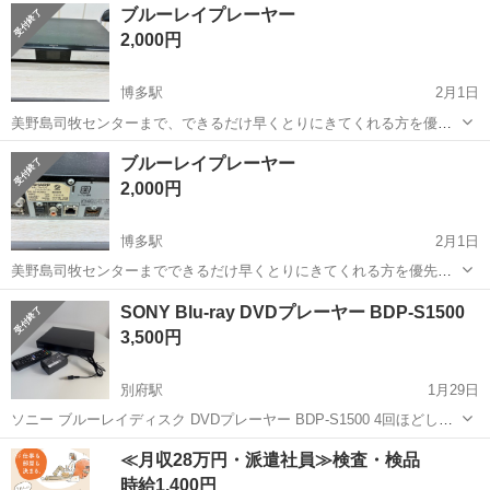
福岡
北九州市
城野駅
映像プレーヤー、レコーダー
ブルーレイプレーヤー
がいします。
DVD
2,000円
博多駅
2月1日
美野島司牧センターまで、できるだけ早くとりにきてくれる方を優先
させていただきます。 よろしくおねがいします。 写真を見て気にいら
福岡
福岡市
博多駅
映像プレーヤー、レコーダー
ブルーレイプレーヤー
れた方お譲り致します。
ブルーレイ
2,000円
博多駅
2月1日
美野島司牧センターまでできるだけ早くとりにきてくれる方を優先さ
せていただきます。 よろしくおねがいします。 写真を見て気にいられ
福岡
福岡市
博多駅
映像プレーヤー、レコーダー
SONY Blu-ray DVDプレーヤー BDP-S1500
た方お譲り致します。 後のクレームなど一切お断りします。
ブルーレイ
3,500円
別府駅
1月29日
ソニー ブルーレイディスク DVDプレーヤー BDP-S1500 4回ほどしか
使っていません 本体、リモコン、コンセントケーブル
福岡
福岡市
別府駅
映像プレーヤー、レコーダー
≪月収28万円・派遣社員≫検査・検品
SONY
時給1,400円