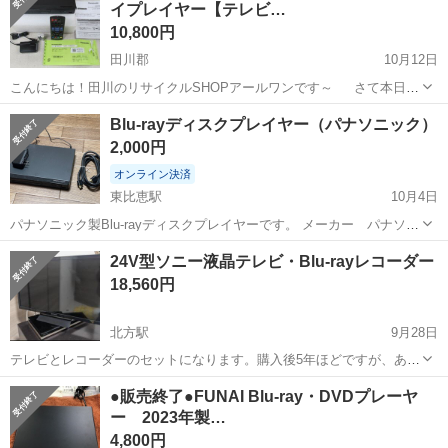
イプレイヤー【テレビ…
のシート製造◇ ＊クリー...
10,800円
田川郡
10月12日
こんにちは！田川のリサイクルSHOPアールワンです～ さて本日、
買取→販売は家電部門より ・Panasonic DMP-BD90S ブルーレイプレ
福岡
田川郡
映像プレーヤー、レコーダー
Blu-rayディスクプレイヤー（パナソニック）
イヤー2025年製 ★ＰＣでの検索で📺マークでテレビをご覧いただけ...
2,000円
オンライン決済
東比恵駅
10月4日
パナソニック製Blu-rayディスクプレイヤーです。 メーカー パナソニ
ック 型式 DMP-BD90 2024年製 リモコン付き 動作問題ありません。
福岡
福岡市
東比恵駅
映像プレーヤー、レコーダー
24V型ソニー液晶テレビ・Blu-rayレコーダー
HDMIケーブルも含めて販売とします。 引取りに来ていただける方...
パナソニック
18,560円
北方駅
9月28日
テレビとレコーダーのセットになります。購入後5年ほどですが、あま
り使ってない部屋に置いていたため美品です。（動作も確認していま
福岡
北九州市
北方駅
映像プレーヤー、レコーダー
●販売終了●FUNAI Blu-ray・DVDプレーヤ
す） 製品の詳細については記載しませんので、下記仕様でググって確
ー 2023年製…
ソニー
認してもらえればと思います。 購...
4,800円