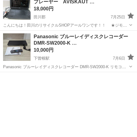
プレーヤー AVISKAUT …
18,000円
田川郡
7月25日
こんにちは！田川のリサイクルSHOPアールワンです！！ ★ジモテ
ィー会員特典あり(^^♪ ※フォローよろしくです～ さて本日、買取→
福岡
田川郡
映像プレーヤー、レコーダー
ダイソン
Panasonic ブルーレイディスクレコーダー
販売は家電部門より ・ポータブルBlu-ray プレーヤー AVISKAUT
DMR-SW2000-K …
PB1...
10,000円
下曽根駅
7月6日
Panasonic ブルーレイディスクレコーダー DMR-SW2000-K リモコン
付 動作確認済み商品となります。 動作不具合ございません。 本体、
福岡
北九州市
下曽根駅
映像プレーヤー、レコーダー
リモコン、B-CASカード、ACケーブル、取り扱い説明書の出品となり
ま...