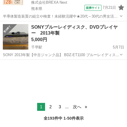
株式会社BREXA Next
7月21日
提携サイト
熊本県
半導体製造装置の組立や検査！未経験活躍中★20代～30代の男女活躍
中★ワンルーム寮完備！赴任旅費会社負担！マイカー通勤OK！無料駐
熊本
その他
SONYブルーレイディスク、DVDプレイヤ
車場あり！正社員登用あり！《熊本県菊池郡大津町》 人気の工場のお
ー 2013年製
仕事 ◇半導体製造装置の組立...
5,000円
千早駅
5月7日
SONY 2013年製【中古ジャンク品】 BDZ-ET1100 ブルーレイディス
ク、DVDプレイヤー スペック ↓ 3番組同時録画/外付けHDD対応/無
福岡
福岡市
千早駅
映像プレーヤー、レコーダー
線LAN内蔵した大容量1TBモデル ※テレビと接続時、「内部エラ...
プレイヤー
1
2
3
...
次へ
全193件中 1-50件表示