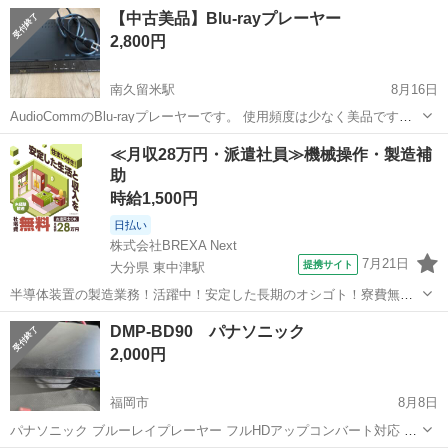
DVDプレーヤー 2020年製 リモコン付き DMP-BD90 中古品 ※注
福岡
北九州市
本城駅
映像プレーヤー、レコーダー
【中古美品】Blu-rayプレーヤー
意喚起※ 自社の商品が詐欺に使われております ...
ブルーレイ
2,800円
南久留米駅
8月16日
AudioCommのBlu-rayプレーヤーです。 使用頻度は少なく美品です。
よろしくお願い致します。
福岡
久留米市
南久留米駅
映像プレーヤー、レコーダー
≪月収28万円・派遣社員≫機械操作・製造補
助
時給1,500円
日払い
株式会社BREXA Next
7月21日
提携サイト
大分県 東中津駅
半導体装置の製造業務！活躍中！安定した長期のオシゴト！寮費無料
★赴任旅費会社負担◎20代～40代の男性活躍中★未経験活躍中！高時
大分
中津市
東中津駅
その他
DMP-BD90 パナソニック
給1,500円！《大分県中津市》 人気の工場のお仕事 ◇半導体装置内部
2,000円
のシート製造◇ ＊クリー...
福岡市
8月8日
パナソニック ブルーレイプレーヤー フルHDアップコンバート対応 ブ