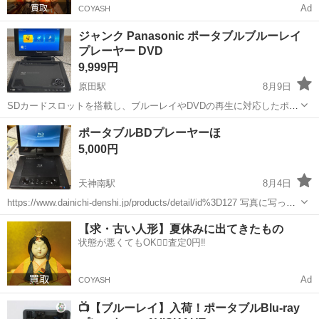
Ad
COYASH
ジャンク Panasonic ポータブルブルーレイ
プレーヤー DVD
9,999円
原田駅
8月9日
SDカードスロットを搭載し、ブルーレイやDVDの再生に対応したポー
タブルプレーヤーです。 - メーカー: Panasonic - 型番: DMP-B200 - カ
福岡
筑紫野市
原田駅
映像プレーヤー、レコーダー
ポータブルBDプレーヤーほ
ラー: ブラック - 対応メディア: ブルーレイディスク, ...
5,000円
天神南駅
8月4日
https://www.dainichi-denshi.jp/products/detail/id%3D127 写真に写って
る内容でそろってます。 動作確認済み。 充電も可能です。 シガーソ
福岡
福岡市
天神南駅
映像プレーヤー、レコーダー
【求・古い人形】夏休みに出てきたもの
ケットからも給電できます。 ...
状態が悪くてもOK🙆‍♀️査定0円‼️
Ad
COYASH
📺【ブルーレイ】入荷！ポータブルBlu-ray