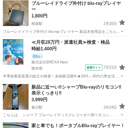
ブルーレイドライブ外付け blu-rayプレイヤ
ー
1,800円
桜坂駅
2月20日
ブルーレイドライブ外付け blu-rayプレイヤー 新品未使用品をこちらで
譲っていただきましたが、当方の端末と互換性がなかったため出品し
福岡
福岡市
桜坂駅
映像プレーヤー、レコーダー
≪月収28万円・派遣社員≫検査・検品
ます。 動作確認のため開封していますが、1度のみです。
ブルーレイ
時給1,400円
日払い
株式会社BREXA Next
7月21日
提携サイト
熊本県
半導体製造装置の組立や検査！未経験活躍中★20代～30代の男女活躍
中★ワンルーム寮完備！赴任旅費会社負担！マイカー通勤OK！無料駐
熊本
その他
新品に近〜い‼️シャープBlu-rayのリモコン‼️
車場あり！正社員登用あり！《熊本県菊池郡大津町》 人気の工場のお
表示くっきり‼️
仕事 ◇半導体製造装置の組立...
3,999円
春日駅
3月24日
こちらは、 シャープ ブルーレイディスクレコーダー用リモコン
(46380267)[適合機種]BD-S570 BD-S580 BD-T1700 BD-T2700
福岡
春日市
春日駅
映像プレーヤー、レコーダー
家と車でも！ポータブルBlu-rayプレイヤー！
BD-T3700 BD-W1700 BD-W2700 BD-W5...