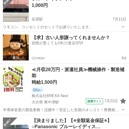
1,000円
笹原駅
7月11日
リモコン、コンセントのセットでお譲りいたします。
福岡
福岡市
笹原駅
映像プレーヤー、レコーダー
【求】古い人形譲ってくれませんか？
状態が悪くてもOK🙆‍♀️査定0円‼️
ブルーレイ
Ad
COYASH
≪月収28万円・派遣社員≫機械操作・製造補
助
時給1,500円
日払い
株式会社BREXA Next
7月21日
提携サイト
大分県 東中津駅
半導体装置の製造業務！活躍中！安定した長期のオシゴト！寮費無料
★赴任旅費会社負担◎20代～40代の男性活躍中★未経験活躍中！高時
大分
中津市
東中津駅
その他
【決まりました】【⭐️全額返金保証⭐️】
給1,500円！《大分県中津市》 人気の工場のお仕事 ◇半導体装置内部
○Panasonic ブルーレイディス…
のシート製造◇ ＊クリー...