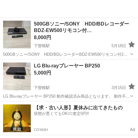
500GBソニー/SONY HDD/BDレコーダー
BDZ-EW500リモコン付…
8,000円
下曽根駅
5月18日
500GBソニー/SONY HDD/BDレコーダーBDZ-EW500リモコン付2番
組同時録画 動作確認済み商品となります。 動作不具合ございません。
福岡
北九州市
下曽根駅
映像プレーヤー、レコーダー
LG Blu-rayプレーヤー BP250
本体、リモコン、B-CASカード、ACケーブルの出品となります。 中
BDZ
5,000円
古...
下曽根駅
3月15日
LG Blu-rayプレーヤー BP250 動作確認済み商品となります。 動作不具
合ございません。 本体、リモコン、ACアダプタの出品となります。
福岡
北九州市
下曽根駅
映像プレーヤー、レコーダー
【求・古い人形】夏休みに出てきたもの
中古品となりますので多少の傷汚れ等ございます。 画像にてご確認の
状態が悪くてもOK🙆‍♀️査定0円‼️
ACアダプタ
上、ご購...
Ad
COYASH