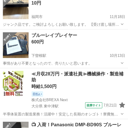
10円
福岡市
11月18日
ジャンク品です。ご検討よろしくお願い致します。 【受け渡し場所】
セブン-イレブン 福岡荒江３丁目店の駐車場 【受け渡し時間帯】 ・平
福岡
福岡市
映像プレーヤー、レコーダー
ジャンク品
ブルーレイプレイヤー
日の午前10時から午前11時前後 ・日曜、祝日の午前10時前後
600円
下曽根駅
10月13日
事情があり不要となったので、売りたいと思います。
福岡
北九州市
下曽根駅
映像プレーヤー、レコーダー
≪月収28万円・派遣社員≫機械操作・製造補
助
ブルーレイ
時給1,500円
日払い
株式会社BREXA Next
7月21日
提携サイト
大分県 東中津駅
半導体装置の製造業務！活躍中！安定した長期のオシゴト！寮費無料
★赴任旅費会社負担◎20代～40代の男性活躍中★未経験活躍中！高時
大分
中津市
東中津駅
その他
📺 入荷！Panasonic DMP-BD90S ブルーレ
給1,500円！《大分県中津市》 人気の工場のお仕事 ◇半導体装置内部