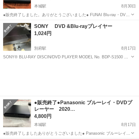
本城駅
8月30日
●販売終了しました。ありがとうございました● FUNAI Blu-ray・DVD
プレーヤー 2023年製 リモコン付き フナイ ブルーレイ 中古
福岡
北九州市
本城駅
映像プレーヤー、レコーダー
SONY DVD &Blu-rayプレイヤー
品 ※注意喚起※ 自社の商品が詐欺に使われております 本日は自...
FUNAI
1,024円
別府駅
8月17日
SONY® BLU-RAY DISCIN/DVD PLAYER MODEL No. BDP-S1500 引
越しのため販売です。
福岡
福岡市
別府駅
映像プレーヤー、レコーダー
SONY
●販売終了●Panasonic ブルーレイ・DVDプ
レーヤー 2020…
4,800円
本城駅
8月17日
●販売終了しましたありがとうございました● Panasonic ブルーレイ・