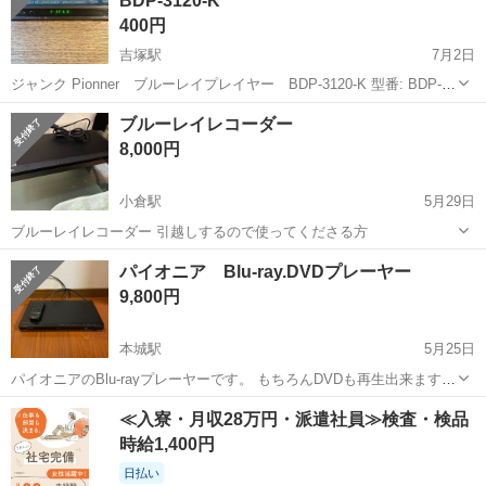
BDP-3120-K
映像プレーヤー、レコーダー
SONY
んのでノークレームノ...
400円
吉塚駅
7月2日
ジャンク Pionner ブルーレイプレイヤー BDP-3120-K 型番: BDP-
3120-K 2014年製 動作しますが、写真の通り色彩に異常があります。
福岡
福岡市
吉塚駅
映像プレーヤー、レコーダー
ブルーレイレコーダー
他のDVDでもこんな感じでした。 その為ジャンク品扱いでお...
ブルーレイ
8,000円
小倉駅
5月29日
ブルーレイレコーダー 引越しするので使ってくださる方
福岡
北九州市
小倉駅
映像プレーヤー、レコーダー
パイオニア Blu-ray.DVDプレーヤー
ブルーレイ
9,800円
本城駅
5月25日
パイオニアのBlu-rayプレーヤーです。 もちろんDVDも再生出来ます。
再生専用機ですので、録画機能はありませんのでお間違い無く。 動作
福岡
北九州市
本城駅
映像プレーヤー、レコーダー
≪入寮・月収28万円・派遣社員≫検査・検品
確認済みです。 写真に写っているもので全てです。（本体とリモコ
パイオニア
時給1,400円
ン） 取扱説明書は有り...
日払い