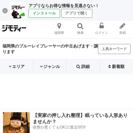
アプリならお得な情報を見逃さない！
インストール
アプリで開く
福岡県
検索
ログイン
投稿
福岡県のブルーレイプレーヤーの中古あげます・譲
人気キーワード
ります
エリア
ジャンル
詳細
新着順
【実家の押し入れ整理】眠っている人形あり
ませんか？
状態が悪くてもOK🙆‍♀️査定0円‼️