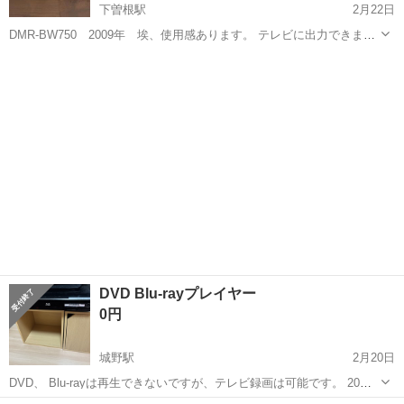
下曽根駅
2月22日
DMR-BW750 2009年 埃、使用感あります。 テレビに出力できませ
ん。詳しく無いので分かりませんが、ブルーレイ自体は録画はできて
福岡
北九州市
下曽根駅
映像プレーヤー、レコーダー
いますし動きます。修理可能な方、部品取りなど、必要な方いかがで
ブルーレイ
しょうか？
DVD Blu-rayプレイヤー
0円
城野駅
2月20日
DVD、 Blu-rayは再生できないですが、テレビ録画は可能です。 20日
までにとりにきてくれる方を優先させていただきます。 よろしくおね