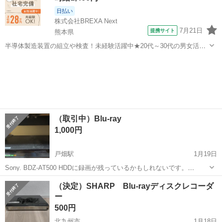
日払い
株式会社BREXA Next
7月21日
提携サイト
熊本県
半導体製造装置の組立や検査！未経験活躍中★20代～30代の男女活躍
中★ワンルーム寮完備！赴任旅費会社負担！マイカー通勤OK！無料駐
熊本
その他
車場あり！正社員登用あり！《熊本県菊池郡大津町》 人気の工場のお
仕事 ◇半導体製造装置の組立...
（取引中）Blu-ray
1,000円
戸畑駅
1月19日
Sony. BDZ-AT500 HDDに録画が残っているかもしれないです。
2/14（土）お引き取り可能な方
福岡
北九州市
戸畑駅
映像プレーヤー、レコーダー
（決定）SHARP Blu-rayディスクレコーダ
ー
BDZ
500円
北九州市
1月18日