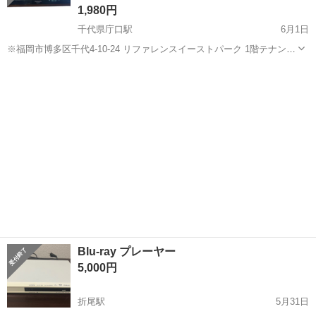
1,980円
千代県庁口駅
6月1日
※福岡市博多区千代4-10-24 リファレンスイーストパーク 1階テナント
での受け渡しになります。 配達ご希望の方は要相談できます！ 【メ
福岡
福岡市
千代県庁口駅
映像プレーヤー、レコーダー
ーカー名/商品名/型番】 【⭐️全額返金保証⭐️】○Panasonic...
DMR
Blu-ray プレーヤー
5,000円
折尾駅
5月31日