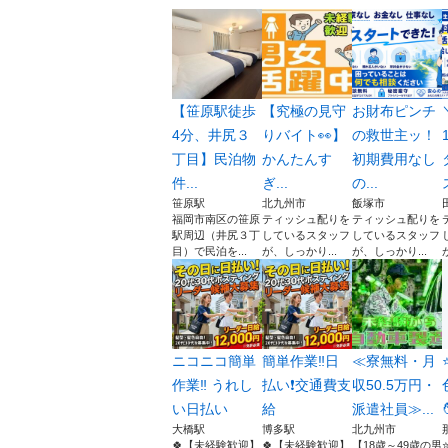
【笹原駅徒歩
【究極の見守
お財布ピンチ
4分、井尻３
りバイト👀】
の救世主ッ！
丁目】民泊物
かんたんす
初期費用なし
件...
ぎ...
の...
笹原駅
北九州市
飯塚市
福岡市南区の笹原
ティッシュ配りを
ティッシュ配りを
駅周辺（井尻３丁
しているスタッフ
しているスタッフ
目）で民泊を...
が、しっかり...
が、しっかり...
ニコニコ簡単
簡単作業‼️日
≪寮無料・月
作業‼️ うれし
払い❗️交通費支
収50.5万円・
い日払い
給
派遣社員≫...

大橋駅
博多駅
北九州市
🍀【未経験歓迎】
🍀【未経験歓迎】
【18歳～49歳の男