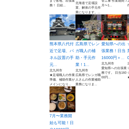
まで各地、出張業
管工事 作業期間 7
北海道で足場設
務！ 日給...
月〜1...
置、解体の手元作
業になります。...
熊本県八代付
広島県でレン
愛知県への出
近で足場、パ
ガ職人の補
張業務！日当
ネル設置の手
助・手元作
16000円＋...
北九州市
元...
業！1...
愛知県への出張業
北九州市
北九州市
務です。 日当160
★足場職人の作業
広島県でレンガ職
00円...
準備、補助作業が
人さんの作業補助
メインになり...
業務になりま...
7月〜業務開
始も可能！日