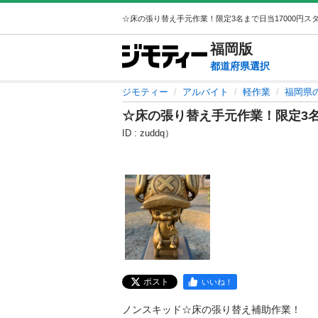
福岡
版
都道府県選択
ジモティー
アルバイト
軽作業
福岡県
☆床の張り替え手元作業！限定3名
ID : zuddq）
ポスト
いいね！
ノンスキッド☆床の張り替え補助作業！
