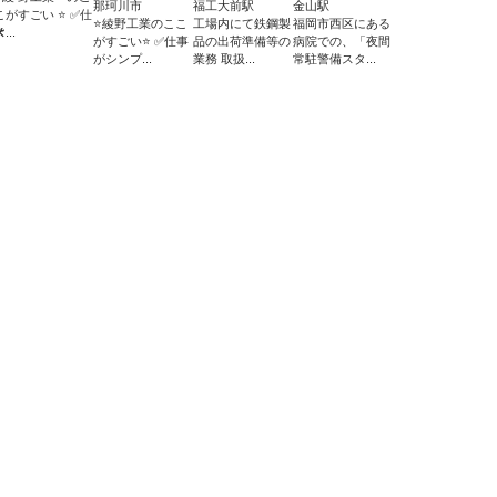
那珂川市
福工大前駅
金山駅
こがすごい ⭐ ✅仕
⭐綾野工業のここ
工場内にて鉄鋼製
福岡市西区にある
...
がすごい⭐ ✅仕事
品の出荷準備等の
病院での、「夜間
がシンプ...
業務 取扱...
常駐警備スタ...