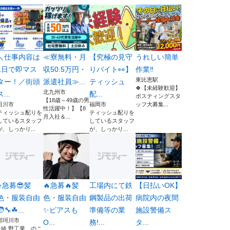
＼仕事内容は
≪寮無料・月
【究極の見守
うれしい簡単
1日で即マス
収50.5万円・
りバイト👀】
作業‼
東比恵駅
ター！／街頭
派遣社員≫...
ティッシュ
🍀【未経験歓迎】
北九州市
ス...
配...
ポスティングスタ
【18歳～49歳の男
田川市
福岡市
ッフ大募集...
性活躍中！】【8
ティッシュ配りを
ティッシュ配りを
月入社＆...
しているスタッフ
しているスタッフ
が、しっかり...
が、しっかり...
⭐️急募😎髪
🔥急募🔥髪
工場内にて鉄
【日払いOK】
色・服装自由
色・服装自由
鋼製品の出荷
病院内の夜間
‍🔧☘...
✨ピアスも
準備等の業
施設警備ス
那珂川市
O...
務!...
タ...
⭐綾 野工業 のこ