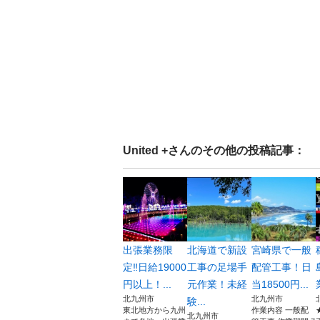
United +
さんのその他の投稿記事：
出張業務限
北海道で新設
宮崎県で一般
定‼︎日給19000
工事の足場手
配管工事！日
円以上！...
元作業！未経
当18500円...
北九州市
北九州市
験...
東北地方から九州
作業内容 一般配
北九州市