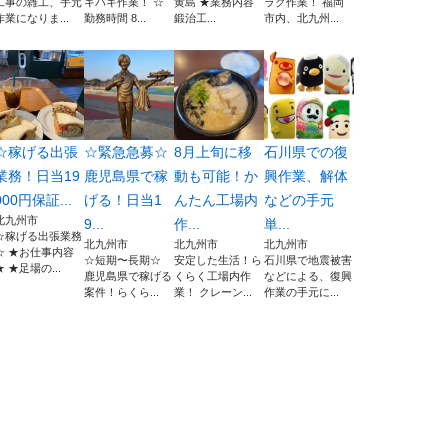
工事の雑工、手元
キパキ作業！ ☆
黄島 ★業務内容
ラク作業！ 福岡
作業になりま...
勤務時間 8...
鍛治工...
市内、北九州...
☆稼げる出張
☆緊急急募☆
8月上旬に移
石川県での復
業務！日当19
鹿児島県で稼
動も可能！か
興作業、解体
000円保証...
げる！日当1
んたん工場内
などの手元
北九州市
9...
作...
単...
☆稼げる出張業務
北九州市
北九州市
北九州市
☆ ★お仕事内容
☆短期〜長期☆
安定した生活！ら
石川県で地震被害
★ ★足場の...
鹿児島県で稼げる
くらく工場内作
などによる、復興
案件！らくら...
業！ クレーン...
作業の手元に...