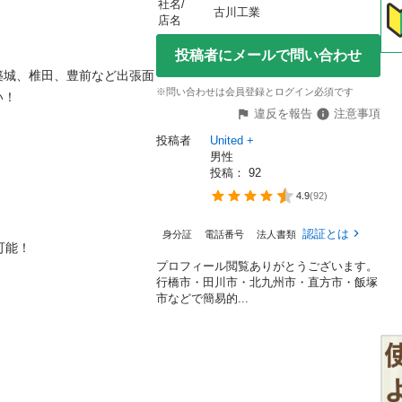
社名/
古川工業
店名
投稿者にメールで問い合わせ
築城、椎田、豊前など出張面
※問い合わせは会員登録とログイン必須です
！

違反を報告
注意事項
投稿者
United +
男性
投稿： 
92
4.9
(
92
)
認証とは
身分証
電話番号
法人書類
能！

プロフィール閲覧ありがとうございます。
行橋市・田川市・北九州市・直方市・飯塚
市などで簡易的...