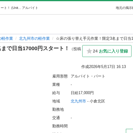
☆床の張り替え手元作業！限定3名まで日当17000円スタート！ (United +) 北九州の軽作業の無料求人広告・アルバイト・バイト募集情報｜ジモティー
アルバイト
地元の掲示
の軽作業
北九州市の軽作業
☆床の張り替え手元作業！限定3名まで日当1
まで日当17000円スタート！
（投稿
24
お気に入り登録
作成
2026年5月17日 16:13
雇用形態
アルバイト・パート
業種
-
給与
日給17,000円
地域
北九州市
 - 小倉北区
勤務地
交通
-
勤務時間