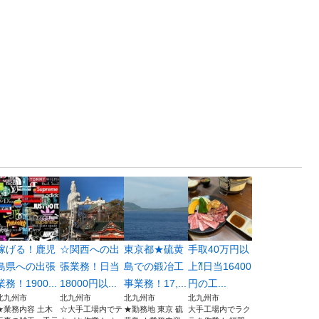
稼げる！鹿児
☆関西への出
東京都★硫黄
手取40万円以
島県への出張
張業務！日当
島での鍛冶工
上⁈日当16400
業務！1900...
18000円以...
事業務！17,...
円の工...
北九州市
北九州市
北九州市
北九州市
★業務内容 土木
☆大手工場内でテ
★勤務地 東京 硫
大手工場内でラク