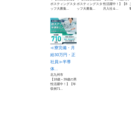
ポスティングスタ
ポスティングスタ
性活躍中！】【8
ッフ大募集...
ッフ大募集...
月入社＆...

≪寮完備・月
給30万円・正
社員≫半導
体...
北九州市
【18歳～39歳の男
性活躍中！】【年
収例71...