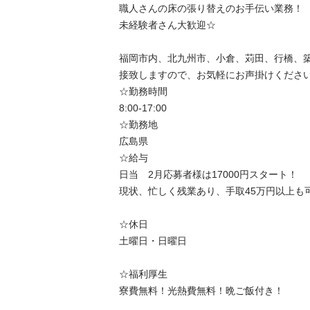
職人さんの床の張り替えのお手伝い業務！

未経験者さん大歓迎☆

福岡市内、北九州市、小倉、苅田、行橋、
接致しますので、お気軽にお声掛けください
☆勤務時間

8:00-17:00

☆勤務地

広島県

☆給与

日当　2月応募者様は17000円スタート！

現状、忙しく残業あり、手取45万円以上も可
☆休日

土曜日・日曜日

☆福利厚生

寮費無料！光熱費無料！晩ご飯付き！
