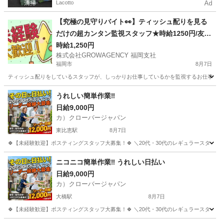
Lacotto
Ad
【究極の見守りバイト👀】ティッシュ配りを見る
だけの超カンタン監視スタッフ★時給1250円/友達
へのネタにも(笑)
時給1,250円
株式会社GROWAGENCY 福岡支社
福岡市
8月7日
ティッシュ配りをしているスタッフが、しっかりお仕事しているかを監視するお仕事！ カンタ
福岡
福岡市
その他
スタッフ
うれしい簡単作業‼
日給9,000円
カ）クローバージャパン
東比恵駅
8月7日
🍀【未経験歓迎】ポスティングスタッフ大募集！🍀 ＼20代・30代のレギュラースタッフ
福岡
福岡市
東比恵駅
軽作業
スタッフ
ニコニコ簡単作業‼️ うれしい日払い
日給9,000円
カ）クローバージャパン
大橋駅
8月7日
🍀【未経験歓迎】ポスティングスタッフ大募集！🍀 ＼20代・30代のレギュラースタッフ