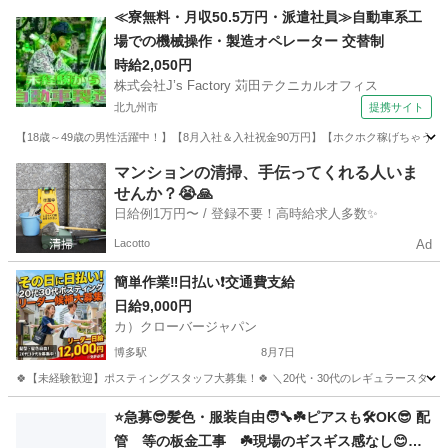
福岡
福岡市
大橋駅
軽作業
スタッフ
≪寮無料・月収50.5万円・派遣社員≫自動車系工
場での機械操作・製造オペレーター 交替制
時給2,050円
株式会社J’s Factory 苅田テクニカルオフィス
北九州市
提携サイト
【18歳～49歳の男性活躍中！】【8月入社＆入社祝金90万円】【ホクホク稼げちゃう！2
福岡
北九州市
その他
マンションの清掃、手伝ってくれる人いま
せんか？😭🙏
日給例1万円〜 / 登録不要！高時給求人多数✨
Lacotto
Ad
簡単作業‼️日払い❗️交通費支給
日給9,000円
カ）クローバージャパン
博多駅
8月7日
🍀【未経験歓迎】ポスティングスタッフ大募集！🍀 ＼20代・30代のレギュラースタッフ
福岡
福岡市
博多駅
軽作業
スタッフ
⭐️急募😎髪色・服装自由🧑‍🔧☘️ピアスも🛠️OK😎 配
管 等の板金工事 ☘️現場のギスギス感なし😊未