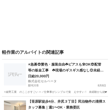
軽作業のアルバイトの関連記事
⭐️急募😎髪色・服装自由☘️ピアスも🛠️OK😎配管
等の板金工事 ☘️現場のギスギス感なし😊未経験
大歓迎🔰面白い仲間ばかりのシンプル作業⭐️
日給20,000円
株式会社セルベータ
那珂川市
8月8日
⭐綾野工業 のここがすごい ⭐ ✅仕🛠️事がシンプルで覚 えやすい！ 未経験から始め
福岡
那珂川市
軽作業
社長
【笹原駅徒歩4分、井尻３丁目】民泊物件の清掃ス
タッフ募集｜週1〜OK・業務委託