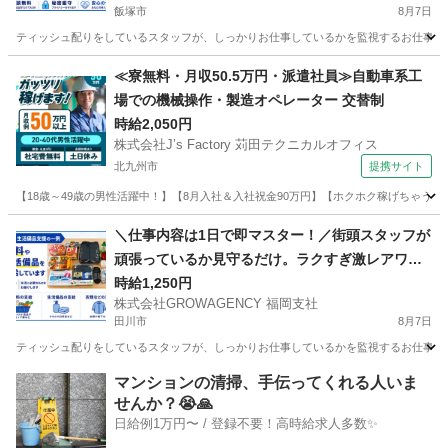
飯塚市
8月7日
ティッシュ配りをしているスタッフが、しっかりお仕事しているかを監視するお仕事！ カンタ
福岡
飯塚市
その他
ピンチ
≪寮無料・月収50.5万円・派遣社員≫自動車系工
場での機械操作・製造オペレーター 交替制
時給2,050円
株式会社J’s Factory 苅田テクニカルオフィス
北九州市
提携サイト
【18歳～49歳の男性活躍中！】【8月入社＆入社祝金90万円】【ホクホク稼げちゃう！2
福岡
北九州市
その他
＼仕事内容は1日で即マスター！／街頭スタッフが
頑張っているか見守るだけ。ラクすぎ激レアワー
ク✨
時給1,250円
株式会社GROWAGENCY 福岡支社
田川市
8月7日
ティッシュ配りをしているスタッフが、しっかりお仕事しているかを監視するお仕事！ カンタ
福岡
田川市
その他
スタッフ
マンションの清掃、手伝ってくれる人いま
せんか？😭🙏
日給例1万円〜 / 登録不要！高時給求人多数✨