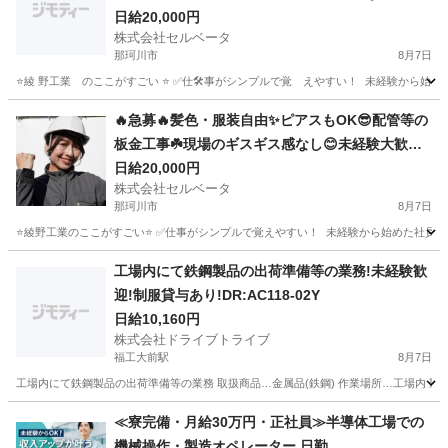
経験大歓迎🔰面白い仲間ばかりのシンプル作業⭐️
日給20,000円
株式会社セルベータ
那珂川市
8月7日
⭐綾 野工業 のここがすごい ⭐ ✅仕🛠️事がシンプルで覚 えやすい！ 未経験から始
福岡
那珂川市
軽作業
社長
🔥急募🔥髪色・服装自由✨ピアスもOK😎配管等の
板金工事☘️現場のギスギス感なし😊未経験大歓迎
🔰面白い仲間ばかりのシンプル作業⭐️
日給20,000円
株式会社セルベータ
那珂川市
8月7日
⭐綾野工業のここがすごい⭐ ✅仕事がシンプルで覚えやすい！ 未経験から始めた社員も活
福岡
那珂川市
軽作業
社長
工場内にて鉄鋼製品の出荷準備等の業務!未経験歓
迎!制服貸与あり!DR:AC118-02Y
日給10,160円
株式会社ドライブトライブ
福工大前駅
8月7日
工場内にて鉄鋼製品の出荷準備等の業務 取扱商品…金属品(鉄鋼) 作業場所…工場内 勤務時間…
福岡
糟屋郡
福工大前駅
工場
給料日
≪寮完備・月給30万円・正社員≫半導体工場での
機械操作・製造オペレーター 日勤