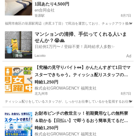
1回あたり4,500円
en合同会社
笹原駅
8月7日
福岡市南区の笹原駅周辺（井尻３丁目）で民泊を運営しており、チェックアウト後のお部
福岡
福岡市
笹原駅
清掃
スタッフ
マンションの清掃、手伝ってくれる人いま
せんか？😭🙏
日給例1万円〜 / 登録不要！高時給求人多数✨
Lacotto
Ad
【究極の見守りバイト👀】かんたんすぎて1日でマ
スターできちゃう。ティッシュ配りスタッフの監
視係
時給1,250円
株式会社GROWAGENCY 福岡支社
北九州市
8月7日
ティッシュ配りをしているスタッフが、しっかりお仕事しているかを監視するお仕事！ カンタ
福岡
北九州市
その他
スタッフ
お財布ピンチの救世主ッ！初期費用なしの無料寮
＆助かる【日払い】で即うるおう簡単見てるだけ
ワーク
時給1,250円
株式会社GROWAGENCY 福岡支社