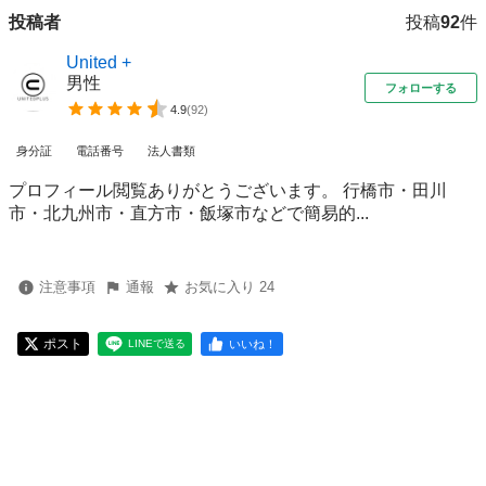
投稿者
投稿
92
件
United +
男性
フォローする
4.9
(
92
)
身分証
電話番号
法人書類
プロフィール閲覧ありがとうございます。 行橋市・田川
市・北九州市・直方市・飯塚市などで簡易的...
注意事項
通報
お気に入り 24
ポスト
いいね！
LINEで送る