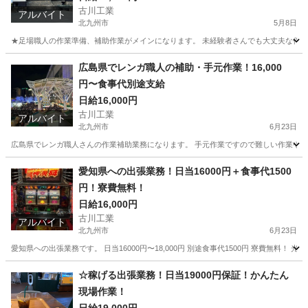
古川工業
アルバイト
北九州市
5月8日
★足場職人の作業準備、補助作業がメインになります。 未経験者さんでも大丈夫な作業になります。
福岡
北九州市
その他
足場
広島県でレンガ職人の補助・手元作業！16,000
円〜食事代別途支給
日給16,000円
古川工業
アルバイト
北九州市
6月23日
広島県でレンガ職人さんの作業補助業務になります。 手元作業ですので難しい作業や資格などは必
福岡
北九州市
その他
手元
愛知県への出張業務！日当16000円＋食事代1500
円！寮費無料！
日給16,000円
古川工業
アルバイト
北九州市
6月23日
愛知県への出張業務です。 日当16000円〜18,000円 別途食事代1500円 寮費無料
福岡
北九州市
その他
無料
☆稼げる出張業務！日当19000円保証！かんたん
現場作業！