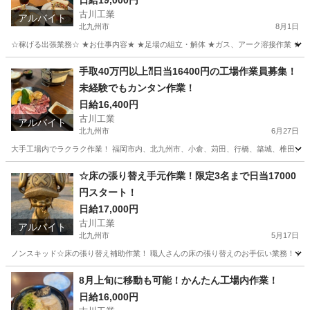
日給19,000円
古川工業
アルバイト
北九州市
8月1日
☆稼げる出張業務☆ ★お仕事内容★ ★足場の組立・解体 ★ガス、アーク溶接作業 ★足場
福岡
北九州市
その他
業務
手取40万円以上⁈日当16400円の工場作業員募集！
未経験でもカンタン作業！
日給16,400円
古川工業
アルバイト
北九州市
6月27日
大手工場内でラクラク作業！ 福岡市内、北九州市、小倉、苅田、行橋、築城、椎田、豊前など出張
福岡
北九州市
その他
カンタン
☆床の張り替え手元作業！限定3名まで日当17000
円スタート！
日給17,000円
古川工業
アルバイト
北九州市
5月17日
ノンスキッド☆床の張り替え補助作業！ 職人さんの床の張り替えのお手伝い業務！ 未経
福岡
北九州市
軽作業
手元
8月上旬に移動も可能！かんたん工場内作業！
日給16,000円