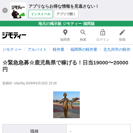
アプリならお得な情報を見逃さない！
インストール
アプリで開く
地元の掲示板 ジモティー 福岡版
福岡県
検索
ログイン
投稿
ジモティー
アルバイト
軽作業
福岡県の軽作業
北九州市の軽作
☆緊急急募☆鹿児島県で稼げる！日当19000〜20000
円
投稿ID: 10p33q
2026年6月15日 22:26
職種
-