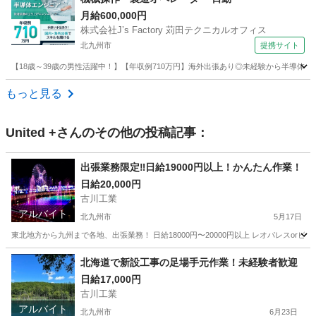
月給600,000円
株式会社J’s Factory 苅田テクニカルオフィス
北九州市
提携サイト
【18歳～39歳の男性活躍中！】【年収例710万円】海外出張あり◎未経験から半導体
福岡
北九州市
その他
もっと見る
United +
さんのその他の投稿記事：
出張業務限定‼︎日給19000円以上！かんたん作業！
日給20,000円
古川工業
アルバイト
北九州市
5月17日
東北地方から九州まで各地、出張業務！ 日給18000円〜20000円以上 レオパレスo
福岡
北九州市
その他
ボイラー
北海道で新設工事の足場手元作業！未経験者歓迎
日給17,000円
古川工業
アルバイト
北九州市
6月23日