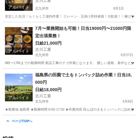
古川工業
アルバイト
北九州市
8月1日
安定した生活！らくらく工場内作業！ クレーン・玉掛け所持者様！大歓迎！！稼げます！ ☆勤務
福岡
北九州市
軽作業
玉掛け
7月〜業務開始も可能！日当19000円〜21000円限
定出張業務！
日給21,000円
古川工業
アルバイト
北九州市
6月27日
8時〜17時までの勤務時間 新設工事のテゴ作業になります。 難しい資格、条件などは一切
福岡
北九州市
軽作業
業務
福島県の田園で土をトンパック詰め作業！日当18,
000円
日給18,000円
古川工業
アルバイト
北九州市
5月8日
★勤務地 福島県 ★勤務時間 8:00-17:00 ★作業内容 田んぼの土をトンパックに詰める作業
福岡
北九州市
その他
田んぼ
ページTOPへ