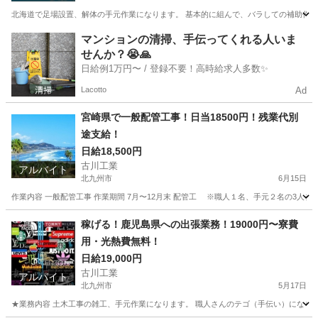
北海道で足場設置、解体の手元作業になります。 基本的に組んで、バラしての補助作業にな
福岡
北九州市
建築
手元
マンションの清掃、手伝ってくれる人いま
せんか？😭🙏
日給例1万円〜 / 登録不要！高時給求人多数✨
Lacotto
Ad
宮崎県で一般配管工事！日当18500円！残業代別
途支給！
日給18,500円
古川工業
アルバイト
北九州市
6月15日
作業内容 一般配管工事 作業期間 7月〜12月末 配管工 ※職人１名、手元２名の3人チーム 給
福岡
北九州市
軽作業
配管工
稼げる！鹿児島県への出張業務！19000円〜寮費
用・光熱費無料！
日給19,000円
古川工業
アルバイト
北九州市
5月17日
★業務内容 土木工事の雑工、手元作業になります。 職人さんのテゴ（手伝い）になりますので