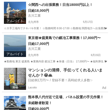
福岡
北九州市
軽作業
無料
☆関西への出張業務！日当18000円以上！
日給18,000円
古川工業
アルバイト
北九州市
5月17日
☆大手工場内でテキパキ作業！ ☆勤務時間 8:00-17:00 ☆勤務地 関西地方へ出張業務（
福岡
北九州市
工場
業務
東京都★硫黄島での鍛冶工事業務！17,000円〜
日給17,000円
古川工業
アルバイト
北九州市
6月15日
★勤務地 東京 硫黄島 ★業務内容 鍛治工事 ★単価（日当） 17,000円〜 ★福利厚生
福岡
北九州市
その他
完全無料
マンションの清掃、手伝ってくれる人いま
せんか？😭🙏
日給例1万円〜 / 登録不要！高時給求人多数✨
Lacotto
Ad
熊本県八代付近で足場、パネル設置の手元作業！
未経験者歓迎！
日給20,000円