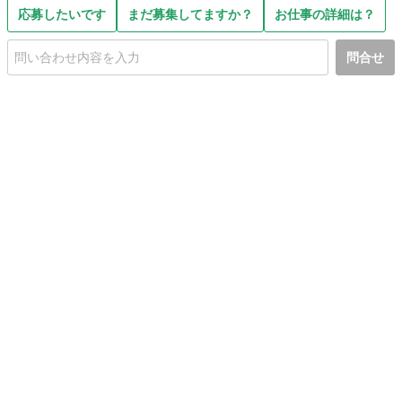
応募したいです
まだ募集してますか？
お仕事の詳細は？
問合せ
初めての方へ
利用規約
プライバシーポリシー
プライバシー・ステートメント
健全化に資する運用方針
お問い合わせ
運営会社
サイトマップ
ご利用ガイド
フリーワードで探す
PC版で表示
都道府県選択
特定商取引法の表示
利用者情報の外部送信について
© 2011-
2026
Jmty, Inc.