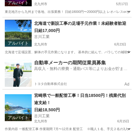
アルバイト
北九州市
5月17日
東北地方から九州まで各地、出張業務！ 日給18000円〜20000円以上 レオパレスo
福岡
北九州市
その他
ボイラー
北海道で新設工事の足場手元作業！未経験者歓迎
日給17,000円
古川工業
アルバイト
北九州市
6月23日
北海道で足場設置、解体の手元作業になります。 基本的に組んで、バラしての補助作業にな
福岡
北九州市
建築
手元
自動車メーカーの期間従業員募集
高収入・無料の寮費・通勤バス等によりお金が貯まり
やすい環境
トヨタ自動車株式会社
Ad
宮崎県で一般配管工事！日当18500円！残業代別
途支給！
日給18,500円
古川工業
アルバイト
北九州市
6月15日
作業内容 一般配管工事 作業期間 7月〜12月末 配管工 ※職人１名、手元２名の3人チーム 給