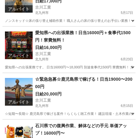
日給17,000円
古川工業
アルバイト
北九州市
5月17日
ノンスキッド☆床の張り替え補助作業！ 職人さんの床の張り替えのお手伝い業務！ 未経
福岡
北九州市
軽作業
手元
愛知県への出張業務！日当16000円＋食事代1500
円！寮費無料！
日給16,000円
古川工業
アルバイト
北九州市
6月23日
愛知県への出張業務です。 日当16000円〜18,000円 別途食事代1500円 寮費無料
福岡
北九州市
その他
無料
☆緊急急募☆鹿児島県で稼げる！日当19000〜200
00円
日給20,000円
古川工業
アルバイト
北九州市
6月15日
☆短期〜長期☆ 鹿児島県で稼げる案件！らくらく雑工作業！ 建設現場・土木作業の雑工、手元、
福岡
北九州市
軽作業
短期
石川県での復興作業、解体などの手元 単価アッ
プ！16000円〜