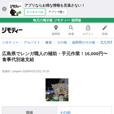
アプリならお得な情報を見逃さない！
インストール
アプリで開く
地元の掲示板 ジモティー 福岡版
福岡県
検索
ログイン
投稿
ジモティー
アルバイト
建築
その他
福岡県のその他
北九州市
広島県でレンガ職人の補助・手元作業！16,000円〜
食事代別途支給
投稿ID: 1ehpw4
2026年6月23日 15:10
職種
その他