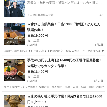
高収入・無料の寮費・通勤バス等によりお金が貯まり
やすい環境
トヨタ自動車株式会社
Ad
☆稼げる出張業務！日当19000円保証！かんたん
現場作業！
日給19,000円
古川工業
アルバイト
北九州市
8月1日
☆稼げる出張業務☆ ★お仕事内容★ ★足場の組立・解体 ★ガス、アーク溶接作業 ★足場
福岡
北九州市
その他
業務
手取40万円以上⁈日当16400円の工場作業員募集！
未経験でもカンタン作業！
日給16,400円
古川工業
アルバイト
北九州市
6月27日
大手工場内でラクラク作業！ 福岡市内、北九州市、小倉、苅田、行橋、築城、椎田、豊前など出張
福岡
北九州市
その他
カンタン
☆床の張り替え手元作業！限定3名まで日当17000
円スタート！