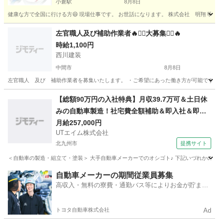
小倉駅
8月8日
健康な方で全国に行ける方😄 現場仕事です。 お世話になります。 株式会社 明翔 明神
福岡
北九州市
小倉駅
その他
短期間
左官職人及び補助作業者🔥👷‍♂️大募集👷‍♂️🔥
時給1,100円
西川建装
中間市
8月8日
左官職人 及び 補助作業者を募集いたします。 ・ご希望にあった働き方が可能です （
福岡
中間市
建築
左官
【総額90万円の入社特典】月収39.7万可＆土日休
みの自動車製造！社宅費全額補助＆即入社＆即入
寮OK★駅から無料送迎あり！☆若手男性活躍中＜
月給257,000円
UTエイム株式会社
福岡県京都郡苅田町＞
北九州市
提携サイト
＜自動車の製造・組立て・塗装＞ 大手自動車メーカーでのオシゴト♪ 下記いづれかの工程
福岡
北九州市
大工
自動車メーカーの期間従業員募集
高収入・無料の寮費・通勤バス等によりお金が貯まり
やすい環境
トヨタ自動車株式会社
Ad