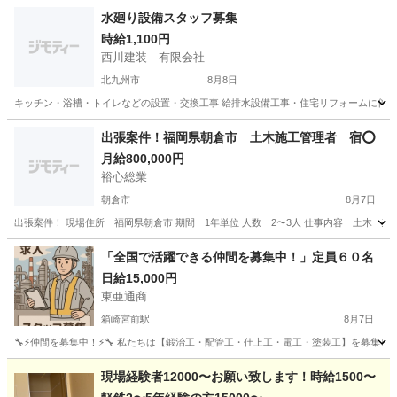
水廻り設備スタッフ募集
時給1,100円
西川建装 有限会社
北九州市
8月8日
キッチン・浴槽・トイレなどの設置・交換工事 給排水設備工事・住宅リフォームに伴う水
福岡
北九州市
建築
スタッフ
出張案件！福岡県朝倉市 土木施工管理者 宿⭕️
月給800,000円
裕心総業
朝倉市
8月7日
出張案件！ 現場住所 福岡県朝倉市 期間 1年単位 人数 2〜3人 仕事内容 土木 建築
福岡
朝倉市
その他
80万
「全国で活躍できる仲間を募集中！」定員６０名
日給15,000円
東亜通商
箱崎宮前駅
8月7日
🔧⚡️仲間を募集中！⚡️🔧 私たちは【鍛治工・配管工・仕上工・電工・塗装工】を募集
福岡
福岡市
箱崎宮前駅
その他
配管工
現場経験者12000〜お願い致します！時給1500〜