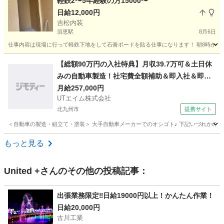
軽鉄2〜5年経験の方15000〜
日給12,000円
吉松内装
須恵駅
8月6日
仕事内容は現場に行って軽鉄下地をして石膏ボードを貼る仕事になります！ 朝8時から作業初
福岡
糟屋郡
須恵駅
大工
石膏ボード
【総額90万円の入社特典】月収39.7万可＆土日休
みの自動車製造！社宅費全額補助＆即入社＆即入
寮OK★駅から無料送迎あり！☆若手男性活躍中＜
月給257,000円
UTエイム株式会社
福岡県京都郡苅田町＞
北九州市
提携サイト
＜自動車の製造・組立て・塗装＞ 大手自動車メーカーでのオシゴト♪ 下記いづれかの工程
福岡
北九州市
大工
もっと見る
United +
さんのその他の投稿記事：
出張業務限定‼︎日給19000円以上！かんたん作業！
日給20,000円
古川工業