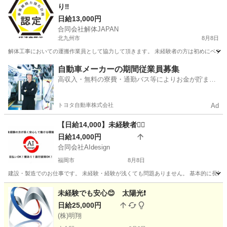
り‼️
日給13,000円
合同会社解体JAPAN
北九州市
8月8日
解体工事においての運搬作業員として協力して頂きます。 未経験者の方は初めにベテラ
福岡
北九州市
その他
自動車メーカーの期間従業員募集
高収入・無料の寮費・通勤バス等によりお金が貯まり
やすい環境
トヨタ自動車株式会社
Ad
【日給14,000】未経験者🙆‍♂️
日給14,000円
合同会社AIdesign
福岡市
8月8日
建設・製造でのお仕事です。 未経験・経験が浅くても問題ありません。 基本的に長期案件に携わ
福岡
福岡市
建築
50代
未経験でも安心😊 太陽光❗
日給25,000円
(株)明翔