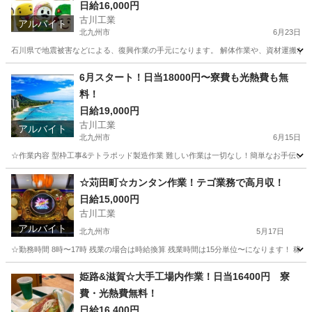
日給16,000円
古川工業
アルバイト
北九州市
6月23日
石川県で地震被害などによる、復興作業の手元になります。 解体作業や、資材運搬などの手元作
福岡
北九州市
その他
手元
6月スタート！日当18000円〜寮費も光熱費も無
料！
日給19,000円
古川工業
アルバイト
北九州市
6月15日
☆作業内容 型枠工事&テトラポッド製造作業 難しい作業は一切なし！簡単なお手伝い、手元作業 
福岡
北九州市
軽作業
無料
☆苅田町☆カンタン作業！テゴ業務で高月収！
日給15,000円
古川工業
アルバイト
北九州市
5月17日
☆勤務時間 8時〜17時 残業の場合は時給換算 残業時間は15分単位〜になります！ 稼ぎたい
福岡
北九州市
軽作業
業務
姫路&滋賀☆大手工場内作業！日当16400円 寮
費・光熱費無料！
日給16,400円