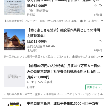
さん日当12000円〜20000円日払い、週払い可❗️3人
限定❗️
日給12,000円
（株）玉嶋商会
野芥駅
8月8日
【未経験者歓迎】フレーマー・建前（大工の上棟手伝い）募集！ 🏠 新しい家づくりに参加しませ
福岡
福岡市
野芥駅
その他
上棟
【働く楽しさを追求】建設業作業員としての仲間
を随時募集‼️
日給13,000円
合同会社解体JAPAN
北九州市
8月8日
解体工事においての現場作業員として協力して頂きます。 未経験者の方は初めにベテラ
福岡
北九州市
その他
建設業
【総額90万円の入社特典】月収39.7万可＆土日休
みの自動車製造！社宅費全額補助＆即入社＆即入
寮OK★駅から無料送迎あり！☆若手男性活躍中＜
月給257,000円
UTエイム株式会社
福岡県京都郡苅田町＞
行橋市
提携サイト
＜自動車の製造・組立て・塗装＞ 大手自動車メーカーでのオシゴト♪ 下記いづれかの工程
福岡
行橋市
大工
中型自動車免許、運転手募集‼️13000円‼️‼️手当有