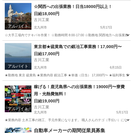
福岡
北九州市
軽作業
配管工
☆関西への出張業務！日当18000円以上！
日給18,000円
古川工業
アルバイト
北九州市
5月17日
☆大手工場内でテキパキ作業！ ☆勤務時間 8:00-17:00 ☆勤務地 関西地方へ出張業務（
福岡
北九州市
工場
業務
東京都★硫黄島での鍛冶工事業務！17,000円〜
日給17,000円
古川工業
アルバイト
北九州市
6月15日
★勤務地 東京 硫黄島 ★業務内容 鍛治工事 ★単価（日当） 17,000円〜 ★福利厚生
福岡
北九州市
その他
完全無料
稼げる！鹿児島県への出張業務！19000円〜寮費
用・光熱費無料！
日給19,000円
古川工業
アルバイト
北九州市
5月17日
★業務内容 土木工事の雑工、手元作業になります。 職人さんのテゴ（手伝い）になりますので
福岡
北九州市
軽作業
無料
自動車メーカーの期間従業員募集