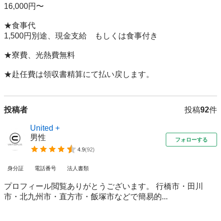
16,000円〜

★食事代

1,500円別途、現金支給　もしくは食事付き

★寮費、光熱費無料

★赴任費は領収書精算にて払い戻します。
投稿者
投稿
92
件
United +
男性
フォローする
4.9
(
92
)
身分証
電話番号
法人書類
プロフィール閲覧ありがとうございます。 行橋市・田川
市・北九州市・直方市・飯塚市などで簡易的...