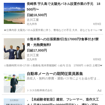
長崎県 宇久島で太陽光パネル設置作業の手元 18
500円〜
日給18,500円
古川工業
北九州市
8月9日
★仕事内容 太陽光パネル設置作業に伴う、整地などの手元 大木、岩などをオペレーターが
福岡
北九州市
その他
太陽光パネル
☆熊本県への出張業務❗️日当17000円❗️食事付き❗️寮
費・光熱費無料❗️
日給17,000円
古川工業
北九州市
8月9日
☆勤務時間 8:00-17:00 ☆勤務地 熊本県菊陽町 ☆給与 日当 17000円 ☆休日 
福岡
北九州市
その他
無料
自動車メーカーの期間従業員募集
高収入・無料の寮費・通勤バス等によりお金が貯まり
やすい環境
トヨタ自動車株式会社
Ad
、【未経験者歓迎】建前、フレーマー、造作大工