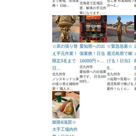
まで各地、出張業
管工事 作業期間 7
北海道で足場設
務！ 日給...
月〜1...
置、解体の手元作
業になります。...
☆床の張り替
愛知県への出
☆緊急急募☆
え手元作業！
張業務！日当
鹿児島県で稼
限定3名まで
16000円＋...
げる！日当1
北九州市
日...
9...
愛知県への出張業
北九州市
北九州市
務です。 日当160
ノンスキッド☆床
☆短期〜長期☆
00円...
の張り替え補助作
鹿児島県で稼げる
業！ 職人さ...
案件！らくら...
姫路&滋賀☆
大手工場内作