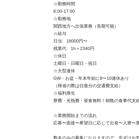
☆勤務時間

8:00-17:00

☆勤務地

関西地方へ出張業務（長期可能）

☆給与

日当　18000円〜

残業代　1h＝2340円

☆休日

土曜日・日曜日・祝日

☆大型連休

GW・お盆・年末年始に8〜10連休あり

（帰省の際は往復分の交通費支給）

☆福利厚生

寮費・光熱費・昼食無料！朝晩の食事代支給
☆業務開始までの流れ

応募〜面接〜希望日に応じて出発〜入寮〜業
数名のみの募集になりますので、先ずはお