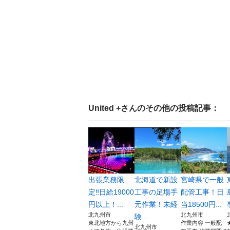
United +
さんのその他の投稿記事：
出張業務限
北海道で新設
宮崎県で一般
定‼︎日給19000
工事の足場手
配管工事！日
円以上！...
元作業！未経
当18500円...
北九州市
北九州市
験...
東北地方から九州
作業内容 一般配
北九州市