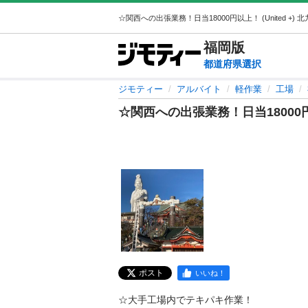
福岡
版
都道府県選択
ジモティー
アルバイト
軽作業
工場
☆関西への出張業務！日当18000
ポスト
いいね！
☆大手工場内でテキパキ作業！
