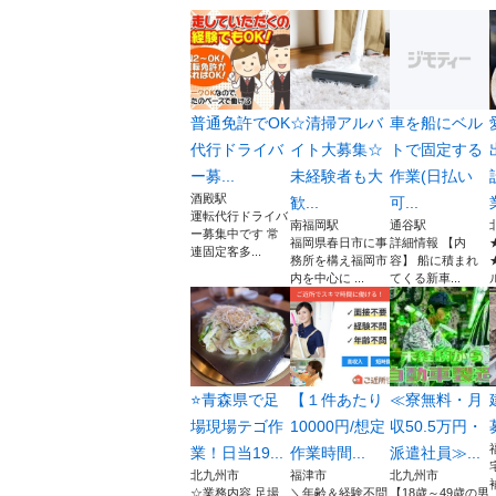
普通免許でOK
☆清掃アルバ
車を船にベル
代行ドライバ
イト大募集☆
トで固定する
ー募...
未経験者も大
作業(日払い
酒殿駅
歓...
可...
運転代行ドライバ
南福岡駅
通谷駅
ー募集中です 常
福岡県春日市に事
詳細情報 【内
連固定客多...
務所を構え福岡市
容】 船に積まれ
内を中心に ...
てくる新車...
⭐️青森県で足
【１件あたり
≪寮無料・月
場現場テゴ作
10000円/想定
収50.5万円・
業！日当19...
作業時間...
派遣社員≫...
北九州市
福津市
北九州市
☆業務内容 足場
＼年齢＆経験不問
【18歳～49歳の男