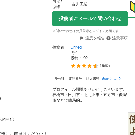
社名/
古川工業
店名
投稿者にメールで問い合わせ
※問い合わせは会員登録とログイン必須です
違反を報告
注意事項
投稿者
United +
男性
投稿： 
92
4.9
(
92
)
認証とは
身分証
電話番号
法人書類
プロフィール閲覧ありがとうございます。
行橋市・田川市・北九州市・直方市・飯塚


市などで簡易的...
務開始

気軽にお声掛けください！