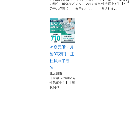
の組立、解体など
／＼スマホで簡単
性活躍中！】【8
の手元作業に...
報告♪／ ＼...
月入社＆...
≪寮完備・月
給30万円・正
社員≫半導
体...
北九州市
【18歳～39歳の男
性活躍中！】【年
収例71...