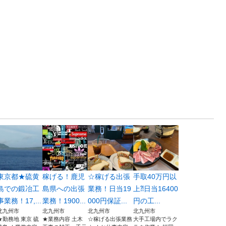
東京都★硫黄
稼げる！鹿児
☆稼げる出張
手取40万円以
島での鍛冶工
島県への出張
業務！日当19
上⁈日当16400
事業務！17,...
業務！1900...
000円保証...
円の工...
北九州市
北九州市
北九州市
北九州市
★勤務地 東京 硫
★業務内容 土木
☆稼げる出張業務
大手工場内でラク