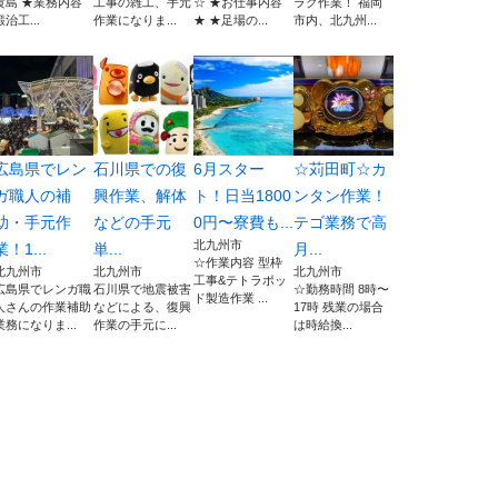
黄島 ★業務内容
工事の雑工、手元
☆ ★お仕事内容
ラク作業！ 福岡
鍛治工...
作業になりま...
★ ★足場の...
市内、北九州...
広島県でレン
石川県での復
6月スター
☆苅田町☆カ
ガ職人の補
興作業、解体
ト！日当1800
ンタン作業！
助・手元作
などの手元
0円〜寮費も...
テゴ業務で高
北九州市
業！1...
単...
月...
☆作業内容 型枠
北九州市
北九州市
北九州市
工事&テトラポッ
広島県でレンガ職
石川県で地震被害
☆勤務時間 8時〜
ド製造作業 ...
人さんの作業補助
などによる、復興
17時 残業の場合
業務になりま...
作業の手元に...
は時給換...