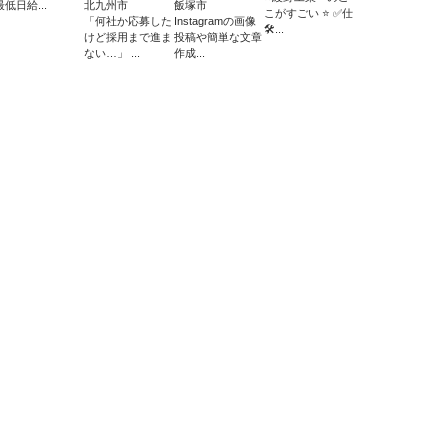
最低日給...
北九州市
飯塚市
こがすごい ⭐ ✅仕
「何社か応募した
Instagramの画像
🛠️...
けど採用まで進ま
投稿や簡単な文章
ない…」 ...
作成...