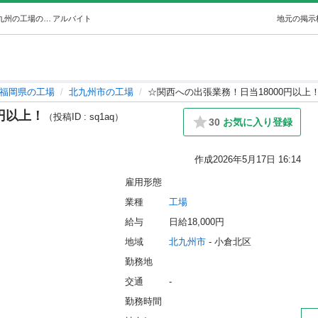
☆関西への出張業務！日当18000円以上！ (United +) 北九州の工場の無料求人広告・アルバイト・バイト募集情報｜ジモティー
アルバイト
地元の掲示
福岡県の工場
北九州市の工場
☆関西への出張業務！日当18000円以上
円以上！
（投稿ID : sq1aq）
30
お気に入り登録
作成
2026年5月17日 16:14
雇用形態
業種
工場
給与
日給18,000円
地域
北九州市
 - 小倉北区
勤務地
交通
-
勤務時間