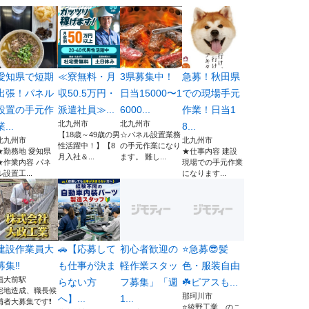
愛知県で短期
≪寮無料・月
3県募集中！
急募！秋田県
出張！パネル
収50.5万円・
日当15000〜1
での現場手元
設置の手元作
派遣社員≫...
6000...
作業！日当1
北九州市
北九州市
業...
8...
【18歳～49歳の男
☆パネル設置業務
北九州市
北九州市
性活躍中！】【8
の手元作業になり
★勤務地 愛知県
★仕事内容 建設
月入社＆...
ます。 難し...
★作業内容 パネ
現場での手元作業
ル設置工...
になります...
建設作業員大
🚗【応募して
初心者歓迎の
⭐️急募😎髪
募集‼️
も仕事が決ま
軽作業スタッ
色・服装自由
福大前駅
らない方
フ募集」「週
☘️ピアスも...
宅地造成、職長候
那珂川市
へ】...
1...
補者大募集です❗
⭐綾野工業 のこ