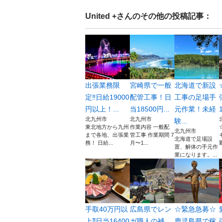
United +
さんのその他の投稿記事：
出張業務限
宮崎県で一般
北海道で新設
定‼︎日給19000
配管工事！日
工事の足場手
円以上！...
当18500円...
元作業！未経
北九州市
北九州市
験...
東北地方から九州
作業内容 一般配
北九州市
まで各地、出張業
管工事 作業期間 7
北海道で足場設
務！ 日給...
月〜1...
置、解体の手元作
業になります。...
手取40万円以
広島県でレン
☆緊急急募☆
上⁈日当16400
ガ職人の補
鹿児島県で稼