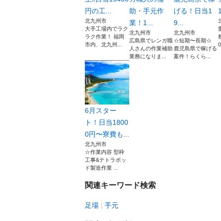
円の工...
助・手元作
げる！日当1
北九州市
業！1...
9...
大手工場内でラク
北九州市
北九州市
ラク作業！ 福岡
広島県でレンガ職
☆短期〜長期☆
市内、北九州...
0
人さんの作業補助
鹿児島県で稼げる
業務になりま...
案件！らくら...
6月スター
ト！日当1800
0円〜寮費も...
北九州市
☆作業内容 型枠
工事&テトラポッ
ド製造作業 ...
関連キーワード検索
足場
手元