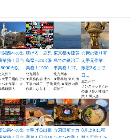
☆関西への出
稼げる！鹿児
東京都★硫黄
☆床の張り替
張業務！日当
島県への出張
島での鍛冶工
え手元作業！
18000円以...
業務！1900...
事業務！17,...
限定3名まで
北九州市
北九州市
北九州市
日...
☆大手工場内でテ
★業務内容 土木
★勤務地 東京 硫
北九州市
キパキ作業！ ☆
工事の雑工、手元
黄島 ★業務内容
ノンスキッド☆床
勤務時間 8...
作業になりま...
鍛治工...
の張り替え補助作
業！ 職人さ...
愛知県への出
☆稼げる出張
☆苅田町☆カ
8月上旬に移
張業務！日当
業務！日当19
ンタン作業！
動も可能！か