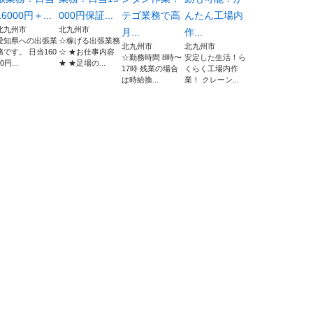
16000円＋...
000円保証...
テゴ業務で高
んたん工場内
北九州市
北九州市
月...
作...
愛知県への出張業
☆稼げる出張業務
北九州市
北九州市
務です。 日当160
☆ ★お仕事内容
☆勤務時間 8時〜
安定した生活！ら
0円...
★ ★足場の...
17時 残業の場合
くらく工場内作
は時給換...
業！ クレーン...