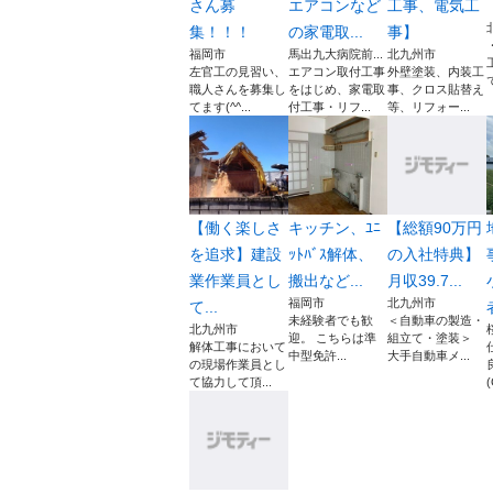
さん募
エアコンなど
工事、電気工
集！！！
の家電取...
事】
福岡市
馬出九大病院前...
北九州市
左官工の見習い、
エアコン取付工事
外壁塗装、内装工
職人さんを募集し
をはじめ、家電取
事、クロス貼替え
てます(^^...
付工事・リフ...
等、リフォー...
【働く楽しさ
キッチン、ﾕﾆ
【総額90万円
を追求】建設
ｯﾄﾊﾞｽ解体、
の入社特典】
業作業員とし
搬出など...
月収39.7...
福岡市
北九州市
て...
未経験者でも歓
＜自動車の製造・
北九州市
迎。 こちらは準
組立て・塗装＞
解体工事において
中型免許...
大手自動車メ...
の現場作業員とし
て協力して頂...
(