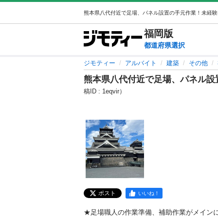
福岡
版
都道府県選択
ジモティー
アルバイト
建築
その他
熊本県八代付近で足場、パネル設
稿ID : 1eqvir）
ポスト
いいね！
★足場職人の作業準備、補助作業がメインに