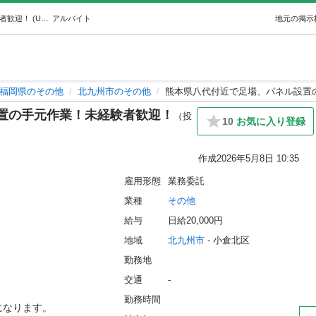
熊本県八代付近で足場、パネル設置の手元作業！未経験者歓迎！ (United +) 北九州のその他の無料求人広告・アルバイト・バイト募集情報｜ジモティー
アルバイト
地元の掲示
福岡県のその他
北九州市のその他
熊本県八代付近で足場、パネル設置
置の手元作業！未経験者歓迎！
（投
10
お気に入り登録
作成
2026年5月8日 10:35
雇用形態
業務委託
業種
その他
給与
日給20,000円
地域
北九州市
 - 小倉北区
勤務地
交通
-
勤務時間
なります。
