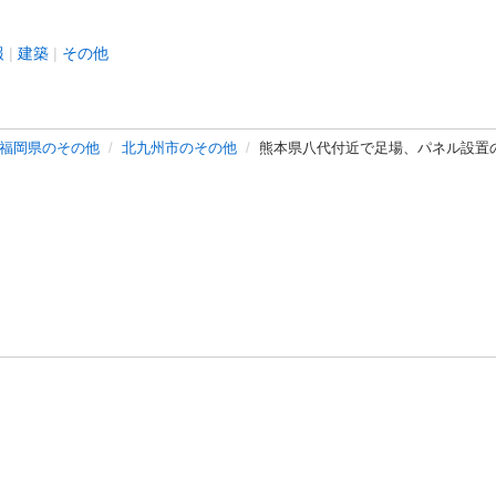
報
建築
その他
福岡県のその他
北九州市のその他
熊本県八代付近で足場、パネル設置
バシーポリシー
プライバシー・ステートメント
健全化に資する運用
プ
ご利用ガイド
フリーワードで探す
特定商取引法の表示
利用