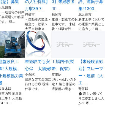
【急】募集
の入社特典】
0】未経験者
許、運転手募
北九州市
月収39.7...
🙆‍♂️...
集‼️1300...
・一般住宅の解体
行橋市
福岡市
北九州市
工事現場での作業
＜自動車の製造・
建設・製造でのお
解体工事において
です。 経...
組立て・塗装＞
仕事です。 未経
の運搬作業員とし
大手自動車メ...
験・経験が浅...
て協力して頂...
地盤改良工
未経験でも安
工場内作(製
【未経験者歓
事‼︎大規模、
心😊 太陽光❗
缶、配管)
迎】フレーマ
小倉駅
渡瀬駅
小規模協力業
ー・建前（大
健康な方で全国に
8月いっぱいの予
者...
工...
行ける方😄 現場
定！ 製缶作業の
桜並木駅
仕事です。...
溶接部の磨き...
野芥駅
仕事内容 地盤改
🏠 新しい家づく
良工事！ 大規模
りに参加しません
GI-13...
か？ 🌟...