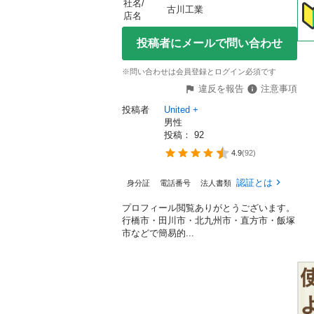
社名/


古川工業
店名
投稿者にメールで問い合わせ
※問い合わせは会員登録とログイン必須です
違反を報告
注意事項
投稿者
United +
男性
投稿： 
92
4.9
(
92
)
認証とは
身分証
電話番号
法人書類
プロフィール閲覧ありがとうございます。
行橋市・田川市・北九州市・直方市・飯塚
市などで簡易的...