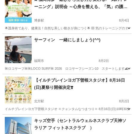
ーニング」説明会 ～心身を整える、「気」の護身
下大利駅
ヨガ
サークル
術～
博多駅
8月4日
🌟護身術であり、健康法！自然な美しい動きが身につく🌟 🟨 気のトレーニングの１
福岡
福岡市
博多駅
気功
護身術
サーフィン 一緒にしましょう(^^)
福岡市
8月2日
🌺ロコサーフ🌺🌺LOCO SURF🌺 2026 ロコサーフシーズン10 スタートしま
福岡
福岡市
サーフィン
カップル
【イルチブレインヨガ下曽根スタジオ】8月16日
(日)夏祭り開催決定❣️
北方駅
8月2日
イルチブレインヨガ下曽根スタジオ 🔆クォンタムなつまつり‪🔆‬ 8月16日(日)10時30
福岡
北九州市
北方駅
ヨガ
イルチブレインヨガ
キッズ空手（セントラルウェルネスクラブ天神ソ
ラリア フィットネスクラブ ）