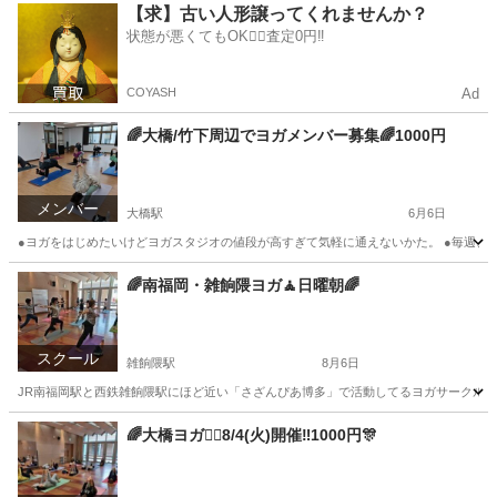
福岡
福岡市
大橋駅
スポーツ
仲間
【求】古い人形譲ってくれませんか？
状態が悪くてもOK🙆‍♀️査定0円‼️
COYASH
Ad
🌈大橋/竹下周辺でヨガメンバー募集🌈1000円
メンバー
大橋駅
6月6日
●ヨガをはじめたいけどヨガスタジオの値段が高すぎて気軽に通えないかた。 ●毎週、毎
福岡
福岡市
大橋駅
スポーツ
サークル
🌈南福岡・雑餉隈ヨガ🧘日曜朝🌈
スクール
雑餉隈駅
8月6日
JR南福岡駅と西鉄雑餉隈駅にほど近い「さざんぴあ博多」で活動してるヨガサークルです。 
福岡
福岡市
雑餉隈駅
ヨガ
男性
🌈大橋ヨガ🧘‍♀️8/4(火)開催‼️1000円🎊