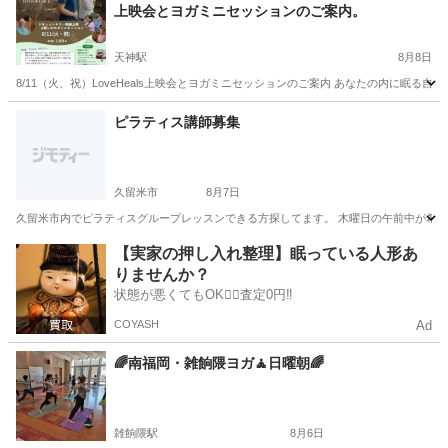
上映会とヨガミニセッションのご案内。
天神駅
8月8日
8/11（火、祝）LoveHeals上映会とヨガミニセッションのご案内 あなたの内に眠る自然
福岡
福岡市
天神駅
ヨガ
オーラ
ピラティス講師募集
久留米市
8月7日
久留米市内でピラティスグループレッスンできる方探してます。 木曜日の午前中が希望
福岡
久留米市
その他
ピラティス
【実家の押し入れ整理】眠っている人形あ
りませんか？
状態が悪くてもOK🙆‍♀️査定0円‼️
COYASH
Ad
🌈南福岡・雑餉隈ヨガ🧘日曜朝🌈
雑餉隈駅
8月6日