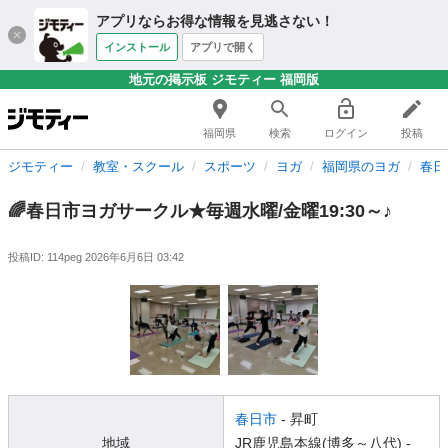
アプリならお得な情報を見逃さない！
インストール
アプリで開く
地元の掲示板 ジモティー 福岡版
福岡県
検索
ログイン
投稿
ジモティー
教室・スクール
スポーツ
ヨガ
福岡県のヨガ
春日
🌈春日市ヨガサークル★毎週水曜/金曜19:30～♪
投稿ID: 114peg
2026年6月6日 03:42
春日市
- 昇町
地域
JR鹿児島本線(博多～八代) -