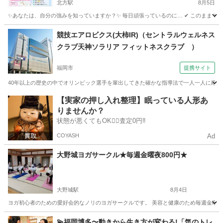
北方駅
8月5日
✨あなたは、自分の強みを知っていますか？✨ 毎日頑張っているのに… ✔ このままでいい
福岡
北九州市
北方駅
ヨガ
オーラ
競技エアロビクス(大柿IR)（セントラルウェルネス
クラブ天神ソラリア フィットネスクラブ ）
福岡市
提携サイト
40年以上の歴史の中でオリンピック選手を輩出してきた確かな指導法で一人一人に応じ
福岡
福岡市
その他
【実家の押し入れ整理】眠っている人形あ
りませんか？
状態が悪くてもOK🙆‍♀️査定0円‼️
COYASH
Ad
大野城ヨガサークル★毎週金曜夜800円★
大野城駅
8月4日
ヨガ初心者のための愛好会的なノリのヨガサークルです。 美容と健康のため毎週金曜の1
福岡
大野城市
大野城駅
ヨガ
福岡
大野城市
💫福岡博多〜動きから生き方が変わる!「気のトレ