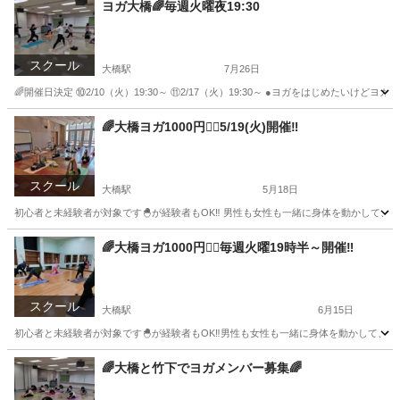
ヨガ大橋🌈毎週火曜夜19:30
スクール
大橋駅
7月26日
🌈開催日決定 ⑩2/10（火）19:30～ ⑪2/17（火）19:30～ ●ヨガをはじめたい
福岡
福岡市
大橋駅
ヨガ
サークル
🌈大橋ヨガ1000円🧘‍♀️5/19(火)開催‼️
スクール
大橋駅
5月18日
初心者と未経験者が対象です🐣が経験者もOK‼️ 男性も女性も一緒に身体を動かして、1
福岡
福岡市
大橋駅
スポーツ
20代
🌈大橋ヨガ1000円🧘‍♀️毎週火曜19時半～開催‼️
スクール
大橋駅
6月15日
初心者と未経験者が対象です🐣が経験者もOK‼️男性も女性も一緒に身体を動かして、1
福岡
福岡市
大橋駅
スポーツ
20代
🌈大橋と竹下でヨガメンバー募集🌈