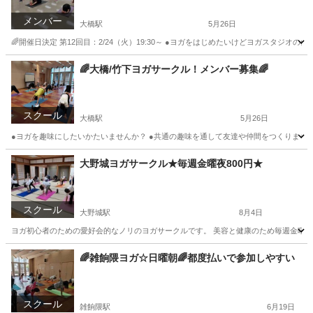
メンバー
大橋駅
5月26日
🌈開催日決定 第12回目：2/24（火）19:30～ ●ヨガをはじめたいけどヨガスタジオ
福岡
福岡市
大橋駅
スポーツ
サークル
🌈大橋/竹下ヨガサークル！メンバー募集🌈
スクール
大橋駅
5月26日
●ヨガを趣味にしたいかたいませんか？ ●共通の趣味を通して友達や仲間をつくりません
福岡
福岡市
大橋駅
ヨガ
サークル
大野城ヨガサークル★毎週金曜夜800円★
スクール
大野城駅
8月4日
ヨガ初心者のための愛好会的なノリのヨガサークルです。 美容と健康のため毎週金曜の1
福岡
大野城市
大野城駅
ヨガ
福岡
大野城市
🌈雑餉隈ヨガ☆日曜朝🌈都度払いで参加しやすい
下大利駅
ヨガ
サークル
スクール
雑餉隈駅
6月19日