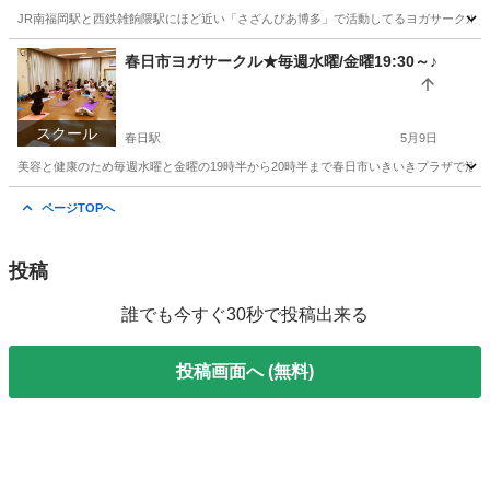
JR南福岡駅と西鉄雑餉隈駅にほど近い「さざんぴあ博多」で活動してるヨガサークルです
福岡
福岡市
雑餉隈駅
ヨガ
男性
春日市ヨガサークル★毎週水曜/金曜19:30～♪
スクール
春日駅
5月9日
美容と健康のため毎週水曜と金曜の19時半から20時半まで春日市いきいきプラザで活動
福岡
春日市
春日駅
ヨガ
福岡
春日市
春日原駅
ページTOPへ
ヨガ
サークル
投稿
誰でも今すぐ30秒で投稿出来る
投稿画面へ (無料)