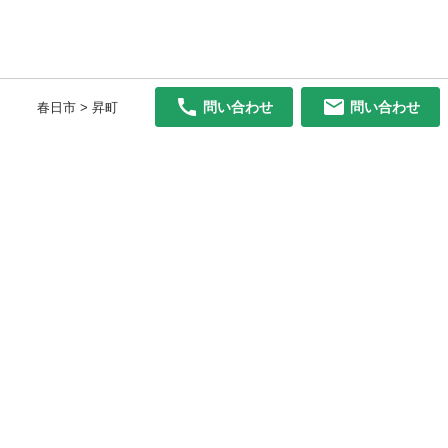
問い合わせ
問い合わせ
春日市 > 昇町
初めての方へ
利用規約
プライバシーポリシー
プライバシー・ステートメント
健全化に資する運用方針
お問い合わせ
運営会社
サイトマップ
ご利用ガイド
フリーワードで探す
PC版で表示
都道府県選択
特定商取引法の表示
利用者情報の外部送信について