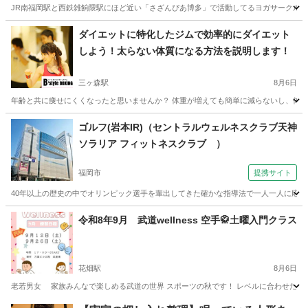
JR南福岡駅と西鉄雑餉隈駅にほど近い「さざんぴあ博多」で活動してるヨガサークルです。 
福岡
福岡市
雑餉隈駅
ヨガ
男性
ダイエットに特化したジムで効率的にダイエット
しよう！太らない体質になる方法を説明します！
三ヶ森駅
8月6日
年齢と共に痩せにくくなったと思いませんか？ 体重が増えても簡単に減らないし、体型の
福岡
北九州市
三ヶ森駅
その他
ゴルフ(岩本IR)（セントラルウェルネスクラブ天神
ソラリア フィットネスクラブ ）
福岡市
提携サイト
40年以上の歴史の中でオリンピック選手を輩出してきた確かな指導法で一人一人に応じ
福岡
福岡市
ゴルフ
令和8年9月 武道wellness 空手🥋土曜入門クラス
花畑駅
8月6日
老若男女 家族みんなで楽しめる武道の世界 スポーツの秋です！ レベルに合わせたクラスで
福岡
久留米市
花畑駅
スポーツ
仲間