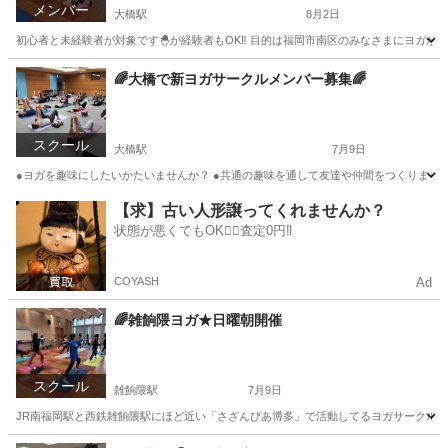
メンバー
大橋駅
8月2日
初心者と未経験者が対象です🐣が経験者もOK‼️ 目的は福岡市南区のみなさまにヨガが
福岡
福岡市
大橋駅
スポーツ
コロナ
🌈大橋で新ヨガサークルメンバー募集🌈
スクール
大橋駅
7月9日
●ヨガを趣味にしたいかたいませんか？ ●共通の趣味を通して友達や仲間をつくりません
福岡
福岡市
大橋駅
スポーツ
サークル
【求】古い人形譲ってくれませんか？
状態が悪くてもOK🙆‍♀️査定0円‼️
COYASH
Ad
🌈雑餉隈ヨガ★日曜朝開催
スクール
雑餉隈駅
7月9日
JR南福岡駅と西鉄雑餉隈駅にほど近い「さざんぴあ博多」で活動してるヨガサークルです。ヨ
福岡
福岡市
雑餉隈駅
ヨガ
男性