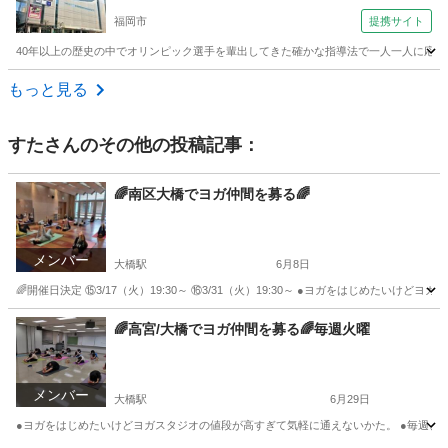
福岡市
提携サイト
40年以上の歴史の中でオリンピック選手を輩出してきた確かな指導法で一人一人に応じた
福岡
福岡市
空手/他格闘技
もっと見る
すた
さんのその他の投稿記事：
🌈南区大橋でヨガ仲間を募る🌈
メンバー
大橋駅
6月8日
🌈開催日決定 ⑮3/17（火）19:30～ ⑯3/31（火）19:30～ ●ヨガをはじめたい
福岡
福岡市
大橋駅
スポーツ
サークル
🌈高宮/大橋でヨガ仲間を募る🌈毎週火曜
メンバー
大橋駅
6月29日
●ヨガをはじめたいけどヨガスタジオの値段が高すぎて気軽に通えないかた。 ●毎週、毎