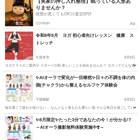
【実家の押し入れ整理】眠っている人形あ
りませんか？
状態が悪くてもOK🙆‍♀️査定0円‼️
COYASH
Ad
令和8年9月 ヨガ 初心者向けレッスン 健康 ス
トレッチ
久留米市
8月6日
ヨガクラスのご案内💡 スポーツの秋 新しいことを始めませんか？ ヨガってどんな感じ？
福岡
久留米市
ヨガ
料金
✨AIオーラで変化が一目瞭然✨日々の不調を体の内
側(チャクラ)から整えるセルフケア体験会
下曽根駅
8月5日
毎日暑くて疲れが抜けない… なんとなく体も心も重たい😫 そんな毎日を過ごしていませんか
福岡
北九州市
下曽根駅
ヨガ
オーラ
✨8月限定✨たった3分であなたの今！が分かる!?
～AIオーラ撮影無料体験実施中❣️～