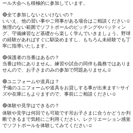
ール大会へも積極的に参加しています。

🔴全て参加しないといけないの？

いいえ、他の習い事やご用事がある場合はご相談ください☺️
無理のない範囲でソフトボールのピッチングやバッティン
グ、守備練習など基礎から楽しく学んでいきましょう。野球
の経験があればすぐに馴染めますし、もちろん未経験でも丁
寧に指導いたします。

🔴保護者の当番はあるの？

当番は特にありません。練習や試合の同伴も義務ではありま
せんので、お子さまのみの参加で問題ありません☺️

🔴ユニフォームや道具は？

予備のユニフォームや道具をお貸しする事が出来ます✨サイ
ズや在庫にもよりますので、事前にご相談ください☺️

🔴体験や見学はできるの？

体験や見学は何回でも可能です🉑お子さまに合うかどうか判
断できるまで気軽にご利用ください。レクリエーション感覚
でソフトボールを体験してみてください☺️
