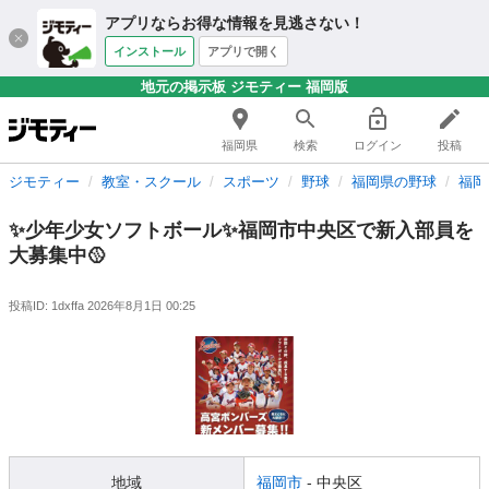
アプリならお得な情報を見逃さない！
インストール
アプリで開く
地元の掲示板 ジモティー 福岡版
福岡県
検索
ログイン
投稿
ジモティー
教室・スクール
スポーツ
野球
福岡県の野球
福岡
✨少年少女ソフトボール✨福岡市中央区で新入部員を
大募集中🥎
投稿ID: 1dxffa
2026年8月1日 00:25
地域
福岡市
- 中央区