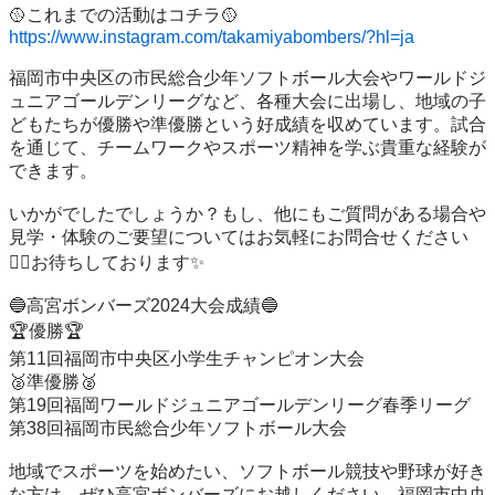
https://www.instagram.com/takamiyabombers/?hl=ja
福岡市中央区の市民総合少年ソフトボール大会やワールドジ
ュニアゴールデンリーグなど、各種大会に出場し、地域の子
どもたちが優勝や準優勝という好成績を収めています。試合
を通じて、チームワークやスポーツ精神を学ぶ貴重な経験が
できます。

いかがでしたでしょうか？もし、他にもご質問がある場合や
見学・体験のご要望についてはお気軽にお問合せください
🙇‍♂️お待ちしております✨

🔵高宮ボンバーズ2024大会成績🔵

🏆優勝🏆

第11回福岡市中央区小学生チャンピオン大会

🥈準優勝🥈

第19回福岡ワールドジュニアゴールデンリーグ春季リーグ

第38回福岡市民総合少年ソフトボール大会

地域でスポーツを始めたい、ソフトボール競技や野球が好き
な方は、ぜひ高宮ボンバーズにお越しください。福岡市中央