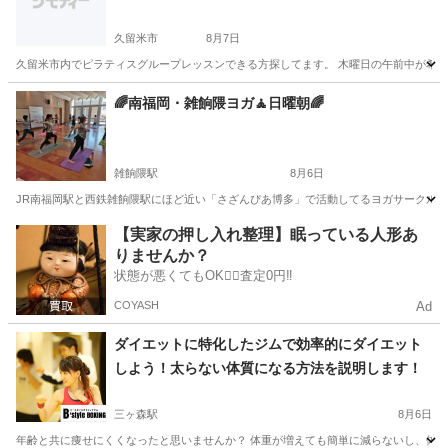
久留米市
8月7日
久留米市内でピラティスグループレッスンできる方探してます。 木曜日の午前中が希望
福岡
久留米市
その他
ピラティス
🌈南福岡・雑餉隈ヨガ🧘日曜朝🌈
雑餉隈駅
8月6日
JR南福岡駅と西鉄雑餉隈駅にほど近い「さざんぴあ博多」で活動してるヨガサークルです。 
福岡
福岡市
雑餉隈駅
ヨガ
男性
【実家の押し入れ整理】眠っている人形あ
りませんか？
状態が悪くてもOK🙆‍♀️査定0円‼️
COYASH
Ad
ダイエットに特化したジムで効率的にダイエット
しよう！太らない体質になる方法を説明します！
三ヶ森駅
8月6日
年齢と共に痩せにくくなったと思いませんか？ 体重が増えても簡単に減らないし、体型の