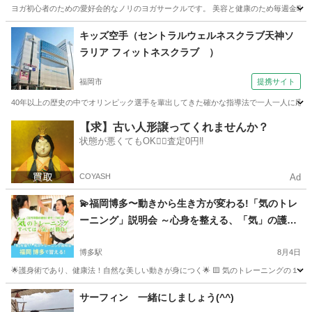
ヨガ初心者のための愛好会的なノリのヨガサークルです。 美容と健康のため毎週金曜の1
福岡
大野城市
大野城駅
ヨガ
福岡
大野城市
キッズ空手（セントラルウェルネスクラブ天神ソ
ラリア フィットネスクラブ ）
下大利駅
ヨガ
サークル
福岡市
提携サイト
40年以上の歴史の中でオリンピック選手を輩出してきた確かな指導法で一人一人に応じた
福岡
福岡市
空手/他格闘技
【求】古い人形譲ってくれませんか？
状態が悪くてもOK🙆‍♀️査定0円‼️
COYASH
Ad
💫福岡博多〜動きから生き方が変わる!「気のトレ
ーニング」説明会 ～心身を整える、「気」の護身
術～
博多駅
8月4日
🌟護身術であり、健康法！自然な美しい動きが身につく🌟 🟨 気のトレーニングの１
福岡
福岡市
博多駅
気功
護身術
サーフィン 一緒にしましょう(^^)