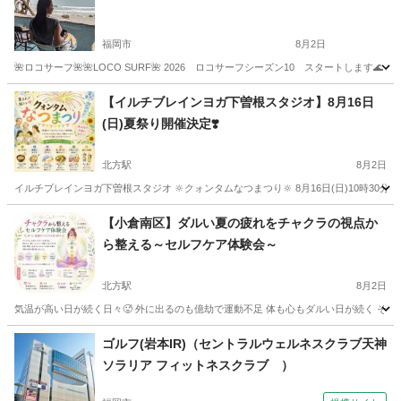
福岡市
8月2日
🌺ロコサーフ🌺🌺LOCO SURF🌺 2026 ロコサーフシーズン10 スタートしま
福岡
福岡市
サーフィン
カップル
【イルチブレインヨガ下曽根スタジオ】8月16日
(日)夏祭り開催決定❣️
北方駅
8月2日
イルチブレインヨガ下曽根スタジオ 🔆クォンタムなつまつり‪🔆‬ 8月16日(日)10時30
福岡
北九州市
北方駅
ヨガ
イルチブレインヨガ
【小倉南区】ダルい夏の疲れをチャクラの視点か
ら整える～セルフケア体験会～
北方駅
8月2日
気温が高い日が続く日々🥵 外に出るのも億劫で運動不足 体も心もダルい日が続く そんな
福岡
北九州市
北方駅
ヨガ
チャクラ
ゴルフ(岩本IR)（セントラルウェルネスクラブ天神
ソラリア フィットネスクラブ ）