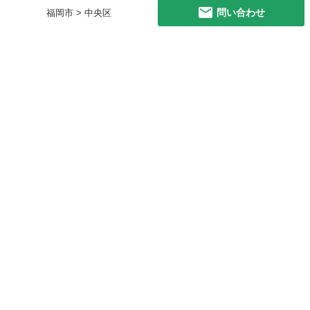
問い合わせ
福岡市 > 中央区
初めての方へ
利用規約
プライバシーポリシー
プライバシー・ステートメント
健全化に資する運用方針
お問い合わせ
運営会社
サイトマップ
ご利用ガイド
フリーワードで探す
PC版で表示
都道府県選択
特定商取引法の表示
利用者情報の外部送信について
© 2011-
2026
Jmty, Inc.