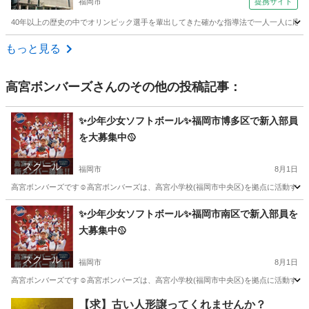
福岡市
提携サイト
40年以上の歴史の中でオリンピック選手を輩出してきた確かな指導法で一人一人に応じ
福岡
福岡市
ゴルフ
もっと見る
高宮ボンバーズ
さんのその他の投稿記事：
✨少年少女ソフトボール✨福岡市博多区で新入部員
を大募集中🥎
スクール
福岡市
8月1日
高宮ボンバーズです☺️高宮ボンバーズは、高宮小学校(福岡市中央区)を拠点に活動する少
福岡
福岡市
野球
習い事
✨少年少女ソフトボール✨福岡市南区で新入部員を
大募集中🥎
スクール
福岡市
8月1日
高宮ボンバーズです☺️高宮ボンバーズは、高宮小学校(福岡市中央区)を拠点に活動する少
福岡
福岡市
野球
習い事
【求】古い人形譲ってくれませんか？