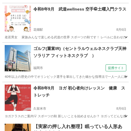
福岡
北九州市
三ヶ森駅
その他
令和8年9月 武道wellness 空手🥋土曜入門クラス
花畑駅
8月6日
老若男女 家族みんなで楽しめる武道の世界 スポーツの秋です！ レベルに合わせたクラスで
福岡
久留米市
花畑駅
スポーツ
仲間
ゴルフ(重富IR)（セントラルウェルネスクラブ天神
ソラリア フィットネスクラブ ）
福岡市
提携サイト
40年以上の歴史の中でオリンピック選手を輩出してきた確かな指導法で一人一人に応じ
福岡
福岡市
ゴルフ
令和8年9月 ヨガ 初心者向けレッスン 健康 ス
トレッチ
久留米市
8月6日
ヨガクラスのご案内💡 スポーツの秋 新しいことを始めませんか？ ヨガってどんな感じ？
福岡
久留米市
ヨガ
料金
【実家の押し入れ整理】眠っている人形あ