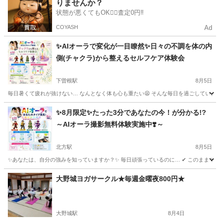
りませんか？
状態が悪くてもOK🙆‍♀️査定0円‼️
COYASH
Ad
✨AIオーラで変化が一目瞭然✨日々の不調を体の内
側(チャクラ)から整えるセルフケア体験会
下曽根駅
8月5日
毎日暑くて疲れが抜けない… なんとなく体も心も重たい😫 そんな毎日を過ごしていませんか
福岡
北九州市
下曽根駅
ヨガ
オーラ
✨8月限定✨たった3分であなたの今！が分かる!?
～AIオーラ撮影無料体験実施中❣️～
北方駅
8月5日
✨あなたは、自分の強みを知っていますか？✨ 毎日頑張っているのに… ✔ このままでいい
福岡
北九州市
北方駅
ヨガ
オーラ
大野城ヨガサークル★毎週金曜夜800円★
大野城駅
8月4日