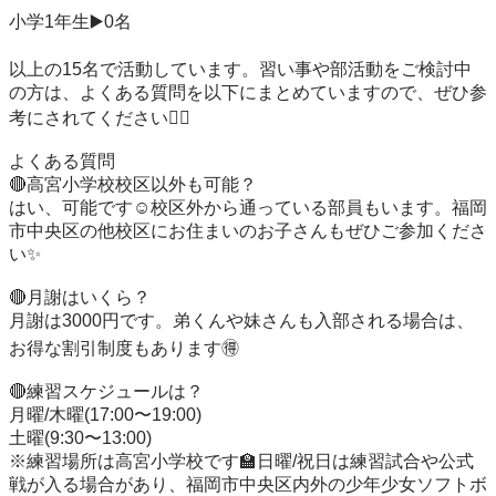
小学1年生▶️0名

以上の15名で活動しています。習い事や部活動をご検討中
の方は、よくある質問を以下にまとめていますので、ぜひ参
考にされてください🙇‍♂️

よくある質問

🔴高宮小学校校区以外も可能？

はい、可能です☺️校区外から通っている部員もいます。福岡
市中央区の他校区にお住まいのお子さんもぜひご参加くださ
い✨

🔴月謝はいくら？

月謝は3000円です。弟くんや妹さんも入部される場合は、
お得な割引制度もあります🉐

🔴練習スケジュールは？

月曜/木曜(17:00〜19:00)

土曜(9:30〜13:00)

※練習場所は高宮小学校です🏫日曜/祝日は練習試合や公式
戦が入る場合があり、福岡市中央区内外の少年少女ソフトボ