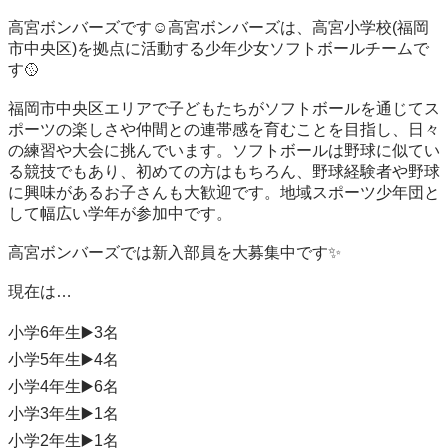
高宮ボンバーズです☺️高宮ボンバーズは、高宮小学校(福岡
市中央区)を拠点に活動する少年少女ソフトボールチームで
す🥎

福岡市中央区エリアで子どもたちがソフトボールを通じてス
ポーツの楽しさや仲間との連帯感を育むことを目指し、日々
の練習や大会に挑んでいます。ソフトボールは野球に似てい
る競技でもあり、初めての方はもちろん、野球経験者や野球
に興味があるお子さんも大歓迎です。地域スポーツ少年団と
して幅広い学年が参加中です。

高宮ボンバーズでは新入部員を大募集中です✨

現在は…

小学6年生▶️3名

小学5年生▶️4名

小学4年生▶️6名

小学3年生▶️1名

小学2年生▶️1名
