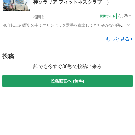
神ソラリア フィットネスクラブ ）
の状態を 生命エネルギ...
7月25日
提携サイト
福岡市
40年以上の歴史の中でオリンピック選手を輩出してきた確かな指導法
で一人一人に応じた段階指導を行います。 練習は週1回(月4回) です。
福岡
福岡市
空手/他格闘技
5週目はお休みとさせて頂きます。
もっと見る
投稿
誰でも今すぐ30秒で投稿出来る
投稿画面へ (無料)