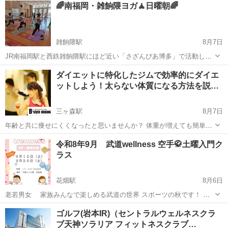
福岡
久留米市
その他
ピラティス
🌈南福岡・雑餉隈ヨガ🧘日曜朝🌈
雑餉隈駅
8月7日
JR南福岡駅と西鉄雑餉隈駅にほど近い「さざんぴあ博多」で活動して
るヨガサークルです。 毎週、日曜朝9:15～10:15の60分ヨガの練習を
福岡
福岡市
雑餉隈駅
ヨガ
男性
ダイエットに特化したジムで効率的にダイエ
やってます♪ 男性も女性も一緒に身体を動かしていつまでも若々しさ
ットしよう！太らない体質になる方法を説…
を維持しましょ...
三ヶ森駅
8月7日
年齢と共に痩せにくくなったと思いませんか？ 体重が増えても簡単に
減らないし、体型のたるみが気になってきたから食事は控えても体重
福岡
北九州市
三ヶ森駅
その他
令和8年9月 武道wellness 空手🥋土曜入門ク
は増えるし、体型は変わらないし、下半身はだらしない体型に▪▪▪分か
ラス
っているけど時間がないし→...
花畑駅
8月6日
老若男女 家族みんなで楽しめる武道の世界 スポーツの秋です！ レ
ベルに合わせたクラスで 技術や現代に役立つ武道を学びませんか？😃
福岡
久留米市
花畑駅
スポーツ
仲間
ゴルフ(岩本IR)（セントラルウェルネスクラ
👍 芸術、スポーツ 習い事を始めたくなる涼しい季節になっていきます
ブ天神ソラリア フィットネスクラブ…
🍂 下は幼稚園〜 ...