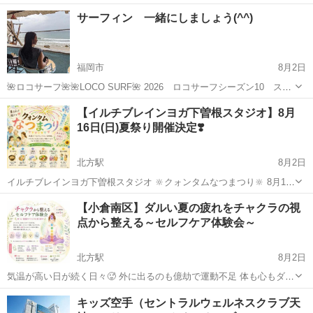
ーニングの１つ、健康武術「道家動功術」 🔸 若返り法 であり、
福岡
福岡市
博多駅
気功
護身術
サーフィン 一緒にしましょう(^^)
🔸 美容法 でもあり 🔸 事故からも身を守ることができる
方法...
福岡市
8月2日
🌺ロコサーフ🌺🌺LOCO SURF🌺 2026 ロコサーフシーズン10 スタ
ートします🌊 2026 5月12日より サーフィンレッスン受付けします。
福岡
福岡市
サーフィン
カップル
【イルチブレインヨガ下曽根スタジオ】8月
今なら 今シーズン2回レッスン受講で ミッドレングスボードをプレ
16日(日)夏祭り開催決定❣️
ゼントしま...
北方駅
8月2日
イルチブレインヨガ下曽根スタジオ 🔆クォンタムなつまつり‪🔆‬ 8月16
日(日)10時30分～16時00分 予約不要✨出入り自由✨見学だけでもOK👌
福岡
北九州市
北方駅
ヨガ
イルチブレインヨガ
【小倉南区】ダルい夏の疲れをチャクラの視
無料ブースも有り♪ 暑い日々が続く毎日・・・ 大人も子どももみんな
点から整える～セルフケア体験会～
で笑っ...
北方駅
8月2日
気温が高い日が続く日々🥵 外に出るのも億劫で運動不足 体も心もダル
い日が続く そんな思いをしていませんか❓ 疲れやストレスが続くと、
福岡
北九州市
北方駅
ヨガ
チャクラ
キッズ空手（セントラルウェルネスクラブ天
体だけでなく脳や心の働きにも 影響が出やすくなります😫 東洋ではそ