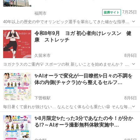
7月25日
提携サイト
福岡市
40年以上の歴史の中でオリンピック選手を輩出してきた確かな指導法
で一人一人に応じた段階指導を行います。 ゴルフに興味がある！始め
福岡
福岡市
ゴルフ
令和8年9月 ヨガ 初心者向けレッスン 健
てみたい！楽しみたい！上手くなりたい。親切・丁寧に楽しくレッス
康 ストレッチ
ンができます。 セントラルスポー...
久留米市
8月6日
ヨガクラスのご案内💡 スポーツの秋 新しいことを始めませんか？ ヨ
ガってどんな感じ？ 体、カタイけど 普段運動していないけど どんな
福岡
久留米市
ヨガ
料金
✨AIオーラで変化が一目瞭然✨日々の不調を
方でも、ゆっくり体と向き合いながら行いますので大丈夫です😌 若い
体の内側(チャクラ)から整えるセルフ…
方からママさん、マダ...
下曽根駅
8月6日
毎日暑くて疲れが抜けない… なんとなく体も心も重たい😫 そんな毎日
を過ごしていませんか？ 疲れやストレスが続くと 体だけでなく脳や心
福岡
北九州市
下曽根駅
ヨガ
オーラ
✨8月限定✨たった3分であなたの今！が分か
の働きにも 影響が出やすくなります。 この体験会では、 **体・心・意
る!?～AIオーラ撮影無料体験実施中…
識（3Body...