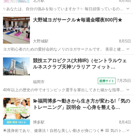
北方駅
8月5日
✨あなたは、自分の強みを知っていますか？✨ 毎日頑張っているの
に… ✔ このままでいいのかな？ ✔ 自分に合う働き方って何だろう？
福岡
北九州市
北方駅
ヨガ
オーラ
大野城ヨガサークル★毎週金曜夜800円★
✔ 人間関係で疲れてしまう… ✔ 自分の魅力をもっと活かしたい！ そ
んな方に体験してい...
大野城駅
8月5日
ヨガ初心者のための愛好会的なノリのヨガサークルです。 美容と健康
のため毎週金曜の19時半から20時半まで大野城市南コミュニティセン
福岡
大野城市
大野城駅
ヨガ
サークル
競技エアロビクス(大柿IR)（セントラルウェ
ターで活動します。 男性も女性も一緒に身体を動かしていつまでも
ルネスクラブ天神ソラリア フィット…
若々しさを維持しましょう♪ ...
7月25日
提携サイト
福岡市
40年以上の歴史の中でオリンピック選手を輩出してきた確かな指導法
で一人一人に応じた段階指導を行います。 「ジム」はたくましい筋肉
福岡
福岡市
その他
💫福岡博多〜動きから生き方が変わる!「気の
をつくるだけの場所ではありません。 頭とカラダを使いながら爽快な
トレーニング」説明会 ～心身を整える…
汗を流しましょう。ステップの奥...
博多駅
8月4日
🌟護身術であり、健康法！自然な美しい動きが身につく🌟 🟨 気のトレ