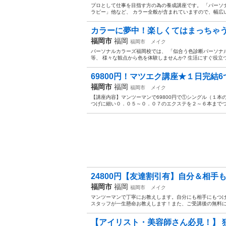
プロとして仕事を目指す方の為の養成講座です。 「パーソナ
ラピー」他など、 カラー全般が含まれていますので、幅広い
カラーに夢中！楽しくてはまっちゃう
福岡市
福岡
福岡市
メイク
パーソナルカラーズ福岡校では、 「似合う色診断パーソナル
等、 様々な観点から色を体験しませんか? 生活にすぐ役立
69800円！マツエク講座★１日完結6
福岡市
福岡
福岡市
メイク
【講座内容】マンツーマンで69800円で①シングル（１
つげに細い０．０５～０．０７のエクステを２～６本までつ
24800円【友達割引有】自分＆相手も
福岡市
福岡
福岡市
メイク
マンツーマンで丁寧にお教えします。自分にも相手にもつ
スタッフが一生懸命お教えします！また、ご受講後の無料にて
【アイリスト・美容師さん必見！】 独