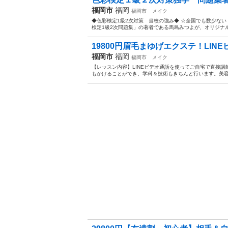
福岡市
福岡
福岡市
メイク
◆色彩検定1級2次対策 当校の強み◆ ☆全国でも数少な
検定1級2次問題集」の著者である馬島みつよが、オリジナ
19800円眉毛まゆげエクステ！LINE
福岡市
福岡
福岡市
メイク
【レッスン内容】LINEビデオ通話を使ってご自宅で直接
もかけることができ、学科＆技術もきちんと行います。美容