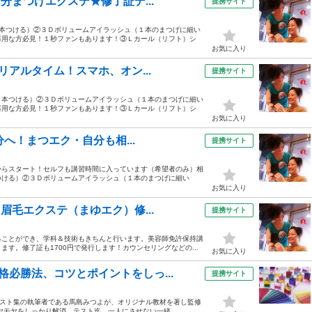
分まつげエクステ★修了証デ...
提携サイト
１本つける）②３Ｄボリュームアイラッシュ（１本のまつげに細い
器用な方必見！１秒ファンもあります！③Ｌカール（リフト）シ
お気に入り
リアルタイム！スマホ、オン...
提携サイト
１本つける）②３Ｄボリュームアイラッシュ（１本のまつげに細い
器用な方必見！１秒ファンもあります！③Ｌカール（リフト）シ
お気に入り
分へ！まつエク・自分も相...
提携サイト
からスタート！セルフも講習時間に入っています（希望者のみ）相
つける）②３Ｄボリュームアイラッシュ（１本のまつげに細い
お気に入り
眉毛エクステ（まゆエク）修...
提携サイト
ることができ、学科＆技術もきちんと行います。美容師免許保持講
す。修了証も1700円で発行します！カウンセリングなどの...
お気に入り
必勝法、コツとポイントをしっ...
提携サイト
擬テスト集の執筆者である馬島みつよが、オリジナル教材を著し監修
モヤをしっかり解消。テスト迄、一人にさせない一緒...