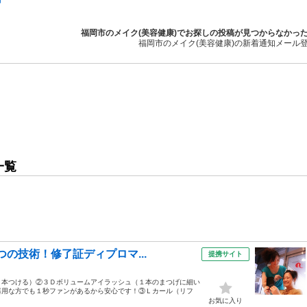
福岡市のメイク(美容健康)でお探しの投稿が見つからなかっ
福岡市のメイク(美容健康)の新着通知メール
一覧
つの技術！修了証ディプロマ...
提携サイト
１本つける）②３Ｄボリュームアイラッシュ（１本のまつげに細い
器用な方でも１秒ファンがあるから安心です！③Ｌカール（リフ
お気に入り