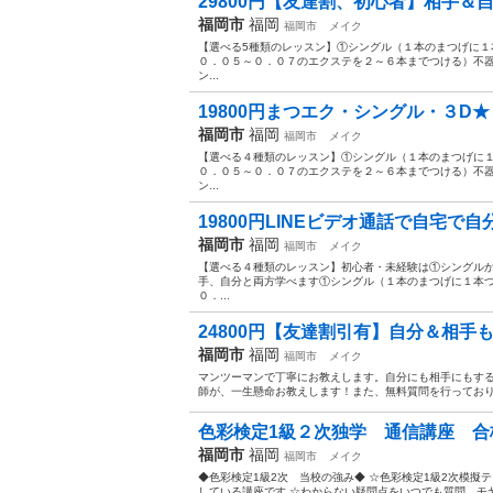
29800円【友達割、初心者】相手＆自
福岡市
福岡
福岡市
メイク
【選べる5種類のレッスン】①シングル（１本のまつげに
０．０５～０．０７のエクステを２～６本までつける）不
ン...
19800円まつエク・シングル・３D★
福岡市
福岡
福岡市
メイク
【選べる４種類のレッスン】①シングル（１本のまつげに
０．０５～０．０７のエクステを２～６本までつける）不
ン...
19800円LINEビデオ通話で自宅で自
福岡市
福岡
福岡市
メイク
【選べる４種類のレッスン】初心者・未経験は①シングル
手、自分と両方学べます①シングル（１本のまつげに１本
０．...
24800円【友達割引有】自分＆相手も
福岡市
福岡
福岡市
メイク
マンツーマンで丁寧にお教えします。自分にも相手にもす
師が、一生懸命お教えします！また、無料質問を行っておりま
色彩検定1級２次独学 通信講座 合格
福岡市
福岡
福岡市
メイク
◆色彩検定1級2次 当校の強み◆ ☆色彩検定1級2次模
している講座です ☆わからない疑問点をいつでも質問。モヤ