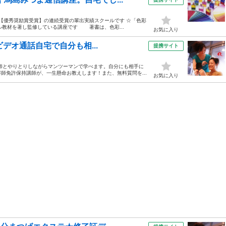
い【優秀奨励賞受賞】の連続受賞の輩出実績スクールです ☆「色彩
ル教材を著し監修している講座です 著書は、色彩...
お気に入り
ビデオ通話自宅で自分も相...
提携サイト
講師とやりとりしながらマンツーマンで学べます。自分にも相手に
師免許保持講師が、一生懸命お教えします！また、無料質問を...
お気に入り