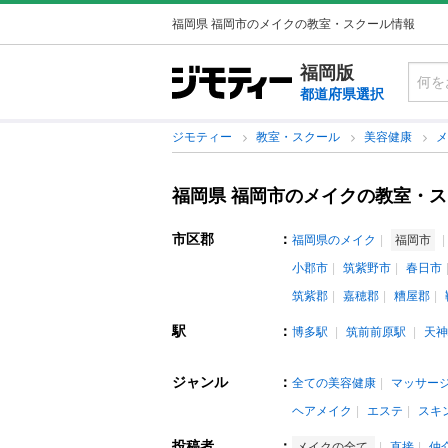
福岡県 福岡市のメイクの教室・スクール情報
福岡版
都道府県選択
ジモティー
教室・スクール
美容健康
福岡県 福岡市のメイクの教室・
市区郡
：
福岡県のメイク
福岡市
小郡市
筑紫野市
春日市
筑紫郡
嘉穂郡
糟屋郡
駅
：
博多駅
筑前前原駅
天神
ジャンル
：
全ての美容健康
マッサー
ヘアメイク
エステ
スキ
投稿者
：
メイクの全て
直接
仲