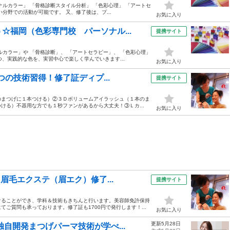
ルカラー」 「骨格診断スタイル分析」 「色彩心理」 「アートセ
分野での活動が可能です。 又、修了後は、プ...
お気に入り
☆福岡（色彩専門校 パーソナル...
提携サイト
カラー」や 「骨格診断」、 「アートセラピー」、 「色彩心理」
つ、実践的な色を、実習中心で楽しく学んでいきます...
お気に入り
つの技術習得！修了証ディプ...
提携サイト
本のまつげに１本つける）②３Ｄボリュームアイラッシュ（１本のま
ける）不器用な方でも１秒ファンがあるから大丈夫！③Ｌカ...
お気に入り
眉毛エクステ（眉エク）修了...
提携サイト
けることができ、学科＆技術もきちんと行います。美容師免許保持
ご質問も承っております。修了証も1700円で発行します！...
お気に入り
更新5月28日
自開発まつげパーマ技術が学べ...