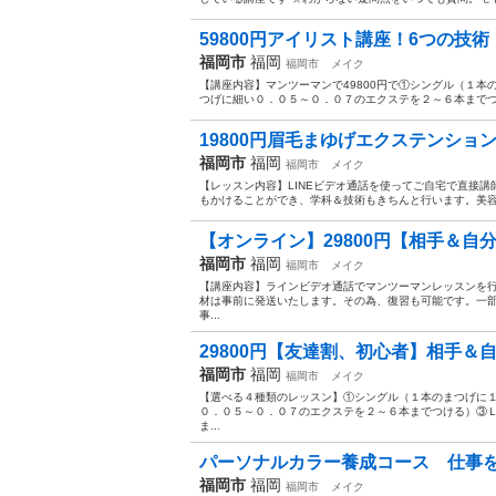
59800円アイリスト講座！6つの技術！
福岡市
福岡
福岡市
メイク
【講座内容】マンツーマンで49800円で①シングル（１
つげに細い０．０５～０．０７のエクステを２～６本までつ
19800円眉毛まゆげエクステンション！
福岡市
福岡
福岡市
メイク
【レッスン内容】LINEビデオ通話を使ってご自宅で直接
もかけることができ、学科＆技術もきちんと行います。美容
【オンライン】29800円【相手＆自分
福岡市
福岡
福岡市
メイク
【講座内容】ラインビデオ通話でマンツーマンレッスンを
材は事前に発送いたします。その為、復習も可能です。一
事...
29800円【友達割、初心者】相手＆自
福岡市
福岡
福岡市
メイク
【選べる４種類のレッスン】①シングル（１本のまつげに
０．０５～０．０７のエクステを２～６本までつける）③
ま...
パーソナルカラー養成コース 仕事を
福岡市
福岡
福岡市
メイク