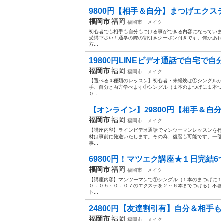
9800円【相手＆自分】まつげエクス
福岡市
福岡
福岡市
メイク
初心者でも相手も自分もつける事ができる内容になってい
受講下さい！通学の際の割引きクーポン付きです。何かあ
方...
19800円LINEビデオ通話で自宅で自
福岡市
福岡
福岡市
メイク
【選べる４種類のレッスン】初心者・未経験は①シングル
手、自分と両方学べます①シングル（１本のまつげに１本
０．...
【オンライン】29800円【相手＆自分
福岡市
福岡
福岡市
メイク
【講座内容】ラインビデオ通話でマンツーマンレッスンを
材は事前に発送いたします。その為、復習も可能です。一
事...
69800円！マツエク講座★１日完結6
福岡市
福岡
福岡市
メイク
【講座内容】マンツーマンで①シングル（１本のまつげに
０．０５～０．０７のエクステを２～６本までつける）不
ト...
24800円【友達割引有】自分＆相手も
福岡市
福岡
福岡市
メイク