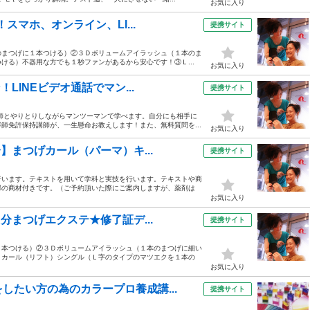
お気に入り
スマホ、オンライン、LI...
提携サイト
本のまつげに１本つける）②３Ｄボリュームアイラッシュ（１本のま
ける）不器用な方でも１秒ファンがあるから安心です！③Ｌ...
お気に入り
LINEビデオ通話でマン...
提携サイト
講師とやりとりしながらマンツーマンで学べます。自分にも相手に
師免許保持講師が、一生懸命お教えします！また、無料質問を...
お気に入り
】まつげカール（パーマ）キ...
提携サイト
行います。テキストを用いて学科と実技を行います。テキストや商
部の商材付きです。（ご予約頂いた際にご案内しますが、薬剤は
お気に入り
分まつげエクステ★修了証デ...
提携サイト
１本つける）②３Ｄボリュームアイラッシュ（１本のまつげに細い
Ｌカール（リフト）シングル（Ｌ字のタイプのマツエクを１本の
お気に入り
したい方の為のカラープロ養成講...
提携サイト