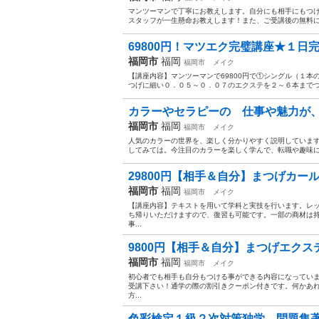
マンツーマンで丁寧にお教えします。自分にも相手にもつ
スタッフが一生懸命お教えします！また、ご受講後の無料にて
69800円！マツエク完璧講座★１日完
福岡市
福岡
福岡市
メイク
【講座内容】マンツーマンで69800円で①シングル（１
つげに細い０．０５～０．０７のエクステを２～６本までつ
カラーやセラピーの 仕事や魅力が、
福岡市
福岡
福岡市
メイク
人気のカラーの世界を、楽しく分かりやすく説明していま
してみては。今注目のカラーを楽しく学んで、転職や趣味にし
29800円【相手＆自分】まつげカール
福岡市
福岡
福岡市
メイク
【講座内容】テキストを用いて学科と実技を行います。レ
ち帰りいただけますので、復習も可能です。一部の商材は
事...
9800円【相手＆自分】まつげエクス
福岡市
福岡
福岡市
メイク
初心者でも相手も自分もつける事ができる内容になってい
受講下さい！通学の際の割引きクーポン付きです。何かあ
方...
色彩検定１級２次対策独学 問題集著 