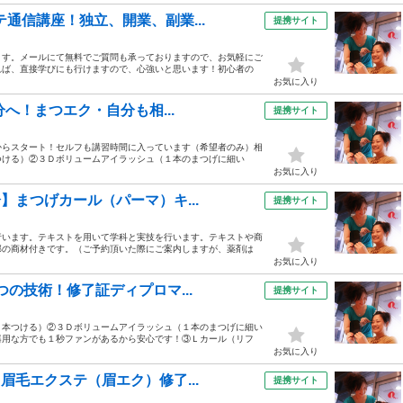
テ通信講座！独立、開業、副業...
提携サイト
ます。メールにて無料でご質問も承っておりますので、お気軽にご
れば、直接学びにも行けますので、心強いと思います！初心者の
お気に入り
分へ！まつエク・自分も相...
提携サイト
からスタート！セルフも講習時間に入っています（希望者のみ）相
つける）②３Ｄボリュームアイラッシュ（１本のまつげに細い
お気に入り
】まつげカール（パーマ）キ...
提携サイト
行います。テキストを用いて学科と実技を行います。テキストや商
部の商材付きです。（ご予約頂いた際にご案内しますが、薬剤は
お気に入り
つの技術！修了証ディプロマ...
提携サイト
１本つける）②３Ｄボリュームアイラッシュ（１本のまつげに細い
器用な方でも１秒ファンがあるから安心です！③Ｌカール（リフ
お気に入り
眉毛エクステ（眉エク）修了...
提携サイト