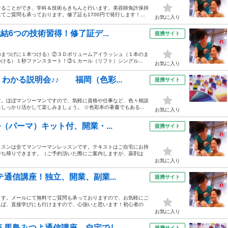
けることができ、学科＆技術もきちんと行います。美容師免許保持
ご質問も承っております。修了証も1700円で発行します！...
お気に入り
結6つの技術習得！修了証デ...
提携サイト
本のまつげに１本つける）②３Ｄボリュームアイラッシュ（１本のま
ける）１秒ファンスタート！③Ｌカール（リフト）シングル...
お気に入り
わかる説明会♪♪ 福岡（色彩...
提携サイト
す。ほぼマンツーマンですので、気軽に資格や仕事など、色々相談
っかり活かして楽しみましょう。 ☆色彩本の著書でもある...
お気に入り
（パーマ）キット付、開業・...
提携サイト
ッスンは全てマンツーマンレッスンです。テキストはご自宅にお持
持ち帰りできます。（ご予約頂いた際にご案内しますが、薬剤は
お気に入り
テ通信講座！独立、開業、副業...
提携サイト
ます。メールにて無料でご質問も承っておりますので、お気軽にご
れば、直接学びにも行けますので、心強いと思います！初心者の
お気に入り
馬島みつよ通信講座。自宅でし...
提携サイト