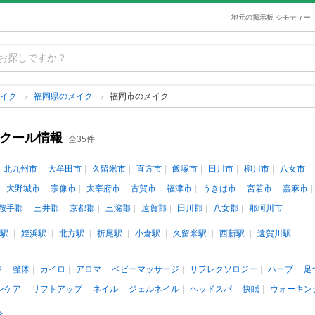
地元の掲示板 ジモティー
メイク
福岡県のメイク
福岡市のメイク
スクール情報
全35件
北九州市
大牟田市
久留米市
直方市
飯塚市
田川市
柳川市
八女市
大野城市
宗像市
太宰府市
古賀市
福津市
うきは市
宮若市
嘉麻市
鞍手郡
三井郡
京都郡
三潴郡
遠賀郡
田川郡
八女郡
那珂川市
駅
姪浜駅
北方駅
折尾駅
小倉駅
久留米駅
西新駅
遠賀川駅
ジ
整体
カイロ
アロマ
ベビーマッサージ
リフレクソロジー
ハーブ
足
ンケア
リフトアップ
ネイル
ジェルネイル
ヘッドスパ
快眠
ウォーキン
介