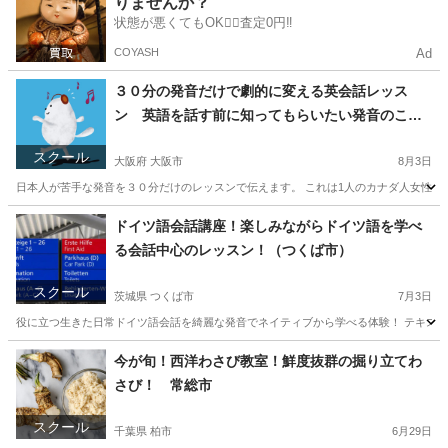
りませんか？
状態が悪くてもOK🙆‍♀️査定0円‼️
COYASH
Ad
３０分の発音だけで劇的に変える英会話レッス
ン 英語を話す前に知ってもらいたい発音のこ
と。。意識するだけで次の日から変わる。
スクール
大阪府 大阪市
8月3日
日本人が苦手な発音を３０分だけのレッスンで伝えます。 これは1人のカナダ人女性が教
大阪
大阪市
英語
アルファベット
ドイツ語会話講座！楽しみながらドイツ語を学べ
る会話中心のレッスン！（つくば市）
スクール
茨城県 つくば市
7月3日
役に立つ生きた日常ドイツ語会話を綺麗な発音でネイティブから学べる体験！ テキスト
茨城
つくば市
その他語学
東京
港区
その他語学
今が旬！西洋わさび教室！鮮度抜群の掘り立てわ
さび！ 常総市
ドイツ語
スクール
千葉県 柏市
6月29日