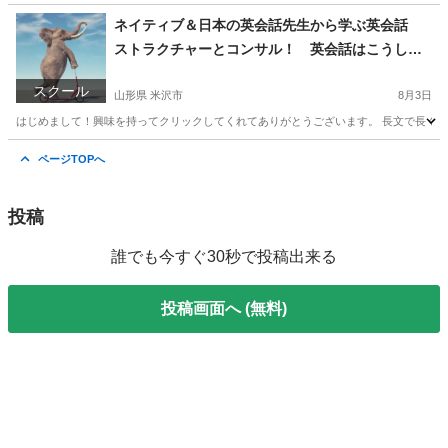
東京
文京区
インテリア雑貨/小物
埼玉
さいたま市
ネイティブ＆日本の英会話先生から学ぶ英会話
ストラクチャーとコンサル！ 英会話はこうして
インテリア雑貨/小物
斑入り
話せるようになる。
スクール
山形県 米沢市
8月3日
はじめまして！興味を持ってクリックしてくれてありがとうございます。 長文で長くな
山形
米沢市
英語
先生
ページTOPへ
投稿
誰でも今すぐ30秒で投稿出来る
投稿画面へ (無料)