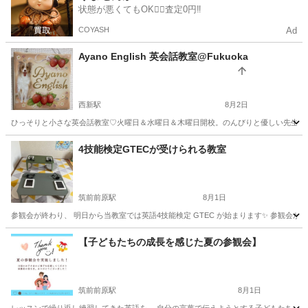
状態が悪くてもOK🙆‍♀️査定0円‼️
COYASH
Ad
Ayano English 英会話教室@Fukuoka
西新駅
8月2日
ひっそりと小さな英会話教室♡火曜日＆水曜日＆木曜日開校。のんびりと優しい先生が、
福岡
福岡市
西新駅
英会話
AYANO
4技能検定GTECが受けられる教室
筑前前原駅
8月1日
参観会が終わり、 明日から当教室では英語4技能検定 GTEC が始まります✨ 参観会が
福岡
糸島市
筑前前原駅
英会話
技能検定
【子どもたちの成長を感じた夏の参観会】
筑前前原駅
8月1日