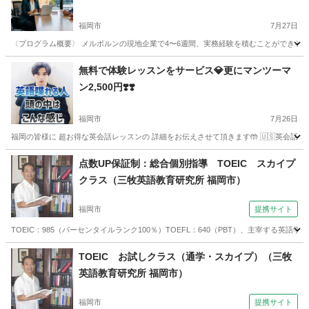
福岡市
7月27日
〈プログラム概要〉 メルボルンの現地企業で4〜6週間、実務経験を積むことができる実
福岡
福岡市
英語
海外
無料で体験レッスンをサービス💎更にマンツーマ
ン2,500円❣️❣️
福岡市
7月26日
福岡の皆様に 超お得な英会話レッスンの 詳細をお伝えさせて頂きます🤲 🇺🇸英会話オン
福岡
福岡市
英会話
マンツーマン
点数UP保証制：総合個別指導 TOEIC スカイプ
クラス（三牧英語教育研究所 福岡市）
福岡市
提携サイト
TOEIC：985（パーセンタイルランク100％）TOEFL：640（PBT）、主宰す
福岡
福岡市
TOEIC(R)テスト
TOEIC お試しクラス（通学・スカイプ）（三牧
英語教育研究所 福岡市）
福岡市
提携サイト