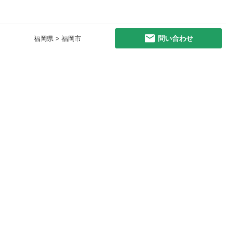
問い合わせ
福岡県 > 福岡市
初めての方へ
利用規約
プライバシーポリシー
プライバシー・ステートメント
健全化に資する運用方針
お問い合わせ
運営会社
サイトマップ
ご利用ガイド
フリーワードで探す
PC版で表示
都道府県選択
特定商取引法の表示
利用者情報の外部送信について
© 2011-
2026
Jmty, Inc.