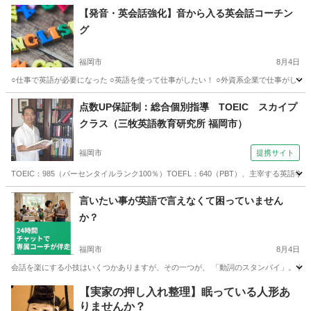
福岡
糸島市
筑前前原駅
英会話
レッスン
【発音・英会話強化】音から入る英会話コーチン
グ
福岡市
8月4日
○仕事で英語が必要になった ○英語を使って仕事がしたい！ ○外資系企業で仕事がしてみ
福岡
福岡市
英会話
コーチング
点数UP保証制：総合個別指導 TOEIC スカイプ
クラス（三牧英語教育研究所 福岡市）
福岡市
提携サイト
TOEIC：985（パーセンタイルランク100％）TOEFL：640（PBT）、主宰す
福岡
福岡市
TOEIC(R)テスト
言いたい事が英語で言えなくて困っていません
か？
福岡市
8月4日
会話を楽にする小技はいくつかありますが、その一つが、 「動詞のスタンバイ」。 例えば、「まだ今朝の水があります
福岡
福岡市
英会話
コーチング
【実家の押し入れ整理】眠っている人形あ
りませんか？