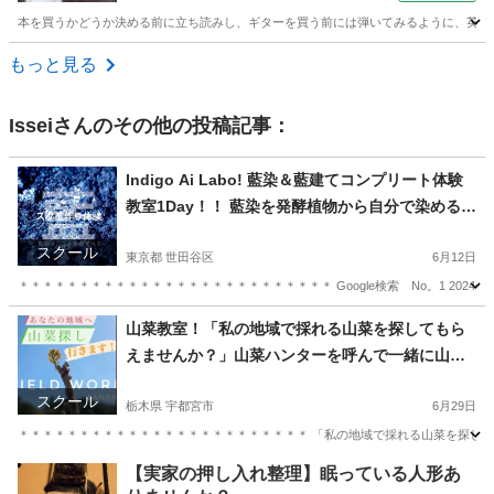
本を買うかどうか決める前に立ち読みし、ギターを買う前には弾いてみるように、英語は
福岡
福岡市
TOEIC(R)テスト
もっと見る
Issei
さんのその他の投稿記事：
Indigo Ai Labo! 藍染＆藍建てコンプリート体験
教室1Day！！ 藍染を発酵植物から自分で染めるま
で！他ではなかなか体験レッスン！
スクール
東京都 世田谷区
6月12日
＊＊＊＊＊＊＊＊＊＊＊＊＊＊＊＊＊＊＊＊＊＊＊＊＊＊ Google検索 No。1 2024
東京
世田谷区
日本文化
藍染
山菜教室！「私の地域で採れる山菜を探してもら
えませんか？」山菜ハンターを呼んで一緒に山菜
や山野草を探してみたい体験
スクール
栃木県 宇都宮市
6月29日
＊＊＊＊＊＊＊＊＊＊＊＊＊＊＊＊＊＊＊＊＊＊＊＊ 「私の地域で採れる山菜を探して
栃木
宇都宮市
生活知識
山菜
【実家の押し入れ整理】眠っている人形あ