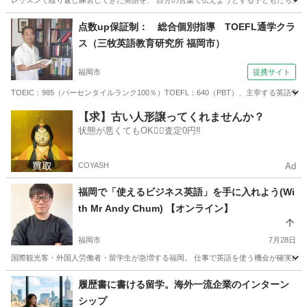
レッスンで繰り返し練習してきた英語を、 自分の言葉で伝えようとする子どもたち。 発
福岡
糸島市
筑前前原駅
英会話
無料
点数up保証制： 総合個別指導 TOEFL通学クラ
ス（三牧英語教育研究所 福岡市）
福岡市
提携サイト
TOEIC：985（パーセンタイルランク100％）TOEFL：640（PBT）、主宰す
福岡
福岡市
TOEFL(R)テスト
【求】古い人形譲ってくれませんか？
状態が悪くてもOK🙆‍♀️査定0円‼️
COYASH
Ad
福岡で「使えるビジネス英語」を手に入れよう(Wi
th Mr Andy Chum) 【オンライン】
福岡市
7月28日
国際観光客・外国人労働者・留学生が急増する福岡。 仕事で英語を使う機会が確実に増えて
福岡
福岡市
TOEIC(R)テスト
TOEIC
履歴書に書ける留学。海外一流企業のインターン
シップ