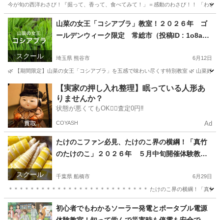
今が旬の西洋わさび！『掘って、香って、食べてみて！」＝感動のわさび！！ 「わさび
千葉
柏市
生活知識
お刺身
山菜の女王「コシアブラ」教室！２０２６年 ゴ
ールデンウィーク限定 常総市（投稿ID : 1o8aw
2）
スクール
埼玉県 熊谷市
6月12日
🌿 【期間限定】山菜の女王「コシアブラ」を五感で味わい尽くす特別教室 🌿 山菜好
埼玉
熊谷市
生活知識
【実家の押し入れ整理】眠っている人形あ
りませんか？
状態が悪くてもOK🙆‍♀️査定0円‼️
COYASH
Ad
たけのこファン必見、たけのこ界の横綱！「真竹
のたけのこ」２０２６年 ５月中旬開催体験教室
最高の味！真竹を収穫体験！ 常総市
スクール
千葉県 船橋市
6月29日
＊＊＊＊＊＊＊＊＊＊＊＊＊＊＊＊＊＊＊＊＊＊＊＊＊＊ たけのこ界の横綱！「真竹」の時
千葉
船橋市
生活知識
初心者でもわかるソーラー発電とポータブル電源