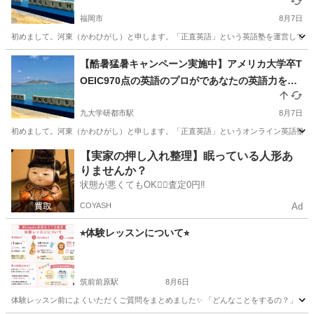
全力であなたの英語力を上げます【残り1枠】
福岡市
8月7日
初めまして。河東（かわひがし）と申します。「正直英語」という英語塾を運営しています。
福岡
福岡市
TOEIC(R)テスト
【酷暑猛暑キャンペーン実施中】アメリカ大学卒T
OEIC970点の英語のプロがであなたの英語力を効
率的に上げるお手伝いをします！【残り1枠】
九大学研都市駅
8月7日
初めまして。河東（かわひがし）と申します。「正直英語」というオンライン英語塾（対面も
福岡
福岡市
九大学研都市駅
TOEIC(R)テスト
オンライン
【実家の押し入れ整理】眠っている人形あ
りませんか？
状態が悪くてもOK🙆‍♀️査定0円‼️
COYASH
Ad
⭐︎体験レッスンについて⭐︎
筑前前原駅
8月6日
体験レッスン前によくいただくご質問をまとめました✨ 「どんなことをするの？」 「持ち