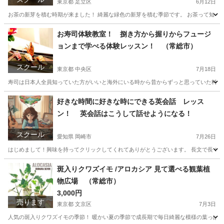
東京都 足立区
6月12日
お茶の新芽を積む時期が来ました！ 綺麗な緑色の新芽を積む季節です。 お茶って知って
東京
足立区
料理
埼玉
さいたま市
料理
バリカン
お寿司体験教室！ 捌き方から握りからフュージ
ョンまで学べる体験レッスン！ （常総市）
スクール
東京都 中央区
7月18日
寿司は日本人全員知っていた方がいいと海外にいる時から昔からずっと思っていた料理。
東京
中央区
寿司
埼玉
さいたま市
寿司
魚の
好きな時間に好きな時にできる英会話 レッス
ン！ 英会話はこうして話せようになる！
スクール
愛知県 岡崎市
7月26日
はじめまして！興味を持ってクリックしてくれてありがとうございます。 長文で長くな
愛知
岡崎市
英会話
ネイティブ
斑入りクワズイモ /アロカシア 見て選べる観葉植
物広場 （常総市）
3,000円
売ります
東京都 文京区
7月3日
人気の斑入りクワズイモの季節！ 暖かい夏の季節で成長期で毎日綺麗な模様の葉っぱを