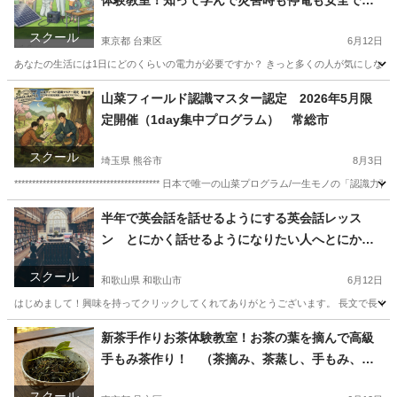
体験教室！知って学んで災害時も停電も安全で安
心！（常総市）
スクール
東京都 台東区
6月12日
あなたの生活には1日にどのくらいの電力が必要ですか？ きっと多くの人が気にしない
東京
台東区
生活知識
興味
山菜フィールド認識マスター認定 2026年5月限
定開催（1day集中プログラム） 常総市
スクール
埼玉県 熊谷市
8月3日
***************************************** 日本で唯一の山菜プログラム/一生モノの「認識力育成 ***********
埼玉
熊谷市
日本文化
半年で英会話を話せるようにする英会話レッス
ン とにかく話せるようになりたい人へとにかく
話せるようにする
スクール
和歌山県 和歌山市
6月12日
はじめまして！興味を持ってクリックしてくれてありがとうございます。 長文で長くな
和歌山
和歌山市
英語
先生
新茶手作りお茶体験教室！お茶の葉を摘んで高級
手もみ茶作り！ （茶摘み、茶蒸し、手もみ、）
常総市
スクール