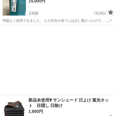
15,000円
五郎駅
7月29日
問題なく使用できました。 ただ女性が使うには少し重かったので、 出
品させて頂きました。
愛媛
大洲市
五郎駅
その他
18V
新品未使用❣️ サンシェード 日よけ 遮光ネッ
ト 目隠し 日除け
1,900円