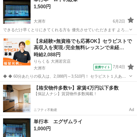
1,500円
大洲市
6月2日
できるだけ早くとりにきてくれる方を 優先させていただきます よろし
くおねがいします
愛媛
大洲市
その他
【未経験×無資格でも応募OK】セラピストで
高収入を実現♪完全無料レッスンで未経…
時給2,088円
りらくる 大洲若宮店
7月4日
提携サイト
大洲市
◆ ◆ 60分あたりの収入は、2,088円～3,510円！ セラピスト１人あた
りの施術数がコロナ禍前と比べて1.3倍に増加！ 一生モノの技術を身に
愛媛
大洲市
セラピスト
【格安物件多数✨】家賃4万円以下多数
付けてしっかり稼ぐなら今がチャンス！ ★応募後の流れ★詳細欄もご
【保証人ナシ】賃貸物件多数掲載！
覧下さい...
Ad
ニフティ不動産
単行本 エグザムライ
1,000円