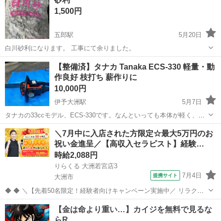
1,500円
五郎駅
5月20日
白川砂利になります。 工事にて余りました。
愛媛
大洲市
五郎駅
その他
砂利
【整備済】タナカ Tanaka ECS-330 軽量・動
作良好 枝打ち 薪作りに
10,000円
伊予大洲駅
5月7日
タナカの33ccモデル、ECS-330です。なんといっても本体が軽く、高
い場所での枝打ち作業や、キャンプ用の薪作り、庭木の整理に抜群の
愛媛
大洲市
伊予大洲駅
その他
枝打ち
＼7月中に入店された方限定☆最大5万円のお
使い勝手を発揮します。大型機に疲れた時のサブ機としても非常に重
祝い金進呈／【高収入セラピスト】経験…
宝します。出品にあたり、一通...
時給2,088円
りらくる 大洲若宮店3
7月4日
提携サイト
大洲市
◆ ◆ ＼【先着50名限定！経験者向けキャンペーン実施中／ リラクゼ
ーション経験者限定！ 2026年7月1日以降にご応募いただき、7月中に1
愛媛
大洲市
セラピスト
回以上入店された先着50名の方へ、20,000円をプレゼント！ さらに、
東京都・...