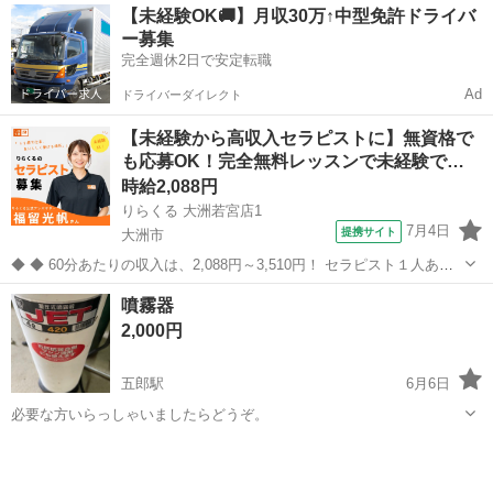
愛媛
大洲市
その他
プランター
【未経験OK🚚】月収30万↑中型免許ドライバ
として 小物入れ等〜
ー募集
完全週休2日で安定転職
Ad
ドライバーダイレクト
【未経験から高収入セラピストに】無資格で
も応募OK！完全無料レッスンで未経験で…
時給2,088円
りらくる 大洲若宮店1
7月4日
提携サイト
大洲市
◆ ◆ 60分あたりの収入は、2,088円～3,510円！ セラピスト１人あた
りの施術数がコロナ禍前と比べて1.3倍に増加！ 一生モノの技術を身に
愛媛
大洲市
セラピスト
噴霧器
付けてしっかり稼ぐなら今がチャンス！ ★応募後の流れ★詳細欄もご
2,000円
覧下さい...
五郎駅
6月6日
必要な方いらっしゃいましたらどうぞ。
愛媛
大洲市
五郎駅
その他
噴霧器