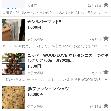
大洲市
12月29日
目測ですが、8メートルくらいのケヤキの木3本あげます。 条件として
自分で伐採出来る方、 チェーンソーやクレーンを扱え、トラックで運
愛媛
大洲市
その他
ケヤキ
🌟シルバーマット‼️
搬出来る事が必要です。
1,000円
伊予大洲駅
12月12日
キャンプの時使用していました。 防寒用 12月には処分しますので、早
めのご連絡お願いします。
愛媛
大洲市
伊予大洲駅
その他
マット
ニッペ WOOD LOVE ウレタンニス つや消
しクリア750ml DIY木部…
1,300円
伊予大洲駅
8月29日
ご覧いただきありがとうございます。 ニッペ油性塗料 WOODLOVE
ウレタンニス つや消しクリア750ml 1本価格 100本程あります。
愛媛
大洲市
伊予大洲駅
その他
ニッペ
服/ファッション シャツ
15,000円
伊予大洲駅
7月14日