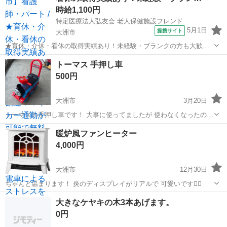
時給1,100円
特定医療法人弘友会 老人保健施設フレンド
5月1日
提携サイト
大洲市
★育休・介休・看休の取得実績あり！未経験・ブランクの方も大歓
迎！マイカー通勤が可能で無料駐車場を完備しているので、満員電車
愛媛
大洲市
看護師
トーマス 手押し車
によるストレスを感じることなく毎日快適に通勤できます★ 時給：
500円
1,100円~1,300円 アクセ...
大洲市
3月20日
トーマスの手押し車です！ 大事に使ってましたが 使わなくなったので
( ¨̮ )
愛媛
大洲市
その他
手押し車
暖炉風ファンヒーター
4,000円
大洲市
12月30日
ちゃんと温まります！ 炎のディスプレイがリアルで 可愛いです❁⃘
愛媛
大洲市
その他
暖炉
大きなケヤキの木3本あげます。
0円