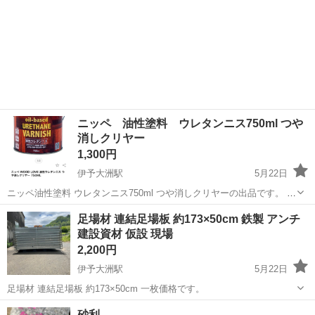
ニッペ 油性塗料 ウレタンニス750ml つや
消しクリヤー
1,300円
伊予大洲駅
5月22日
ニッペ油性塗料 ウレタンニス750ml つや消しクリヤーの出品です。 た
くさんありますので複数必要な方はコメント下さい。
愛媛
大洲市
伊予大洲駅
その他
ニッペ
足場材 連結足場板 約173×50cm 鉄製 アンチ
建設資材 仮設 現場
2,200円
伊予大洲駅
5月22日
足場材 連結足場板 約173×50cm 一枚価格です。
愛媛
大洲市
伊予大洲駅
その他
足場
砂利