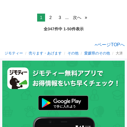
1
2
3
...
次へ
全347件中 1-50件表示
ページTOPへ
ジモティー
売ります・あげます
その他
愛媛県のその他
大洲市