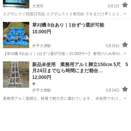
大洲市
6月2日
エグザムライ戦国12完結 エグザムライ２巻完結 できるだけ早くとりに
きてくれる方を 優先させていただきます。 よろしくおねがいします。
愛媛
大洲市
その他
草刈機 8台あり｜1台ずつ選択可能
10,000円
伊予大洲駅
5月26日
【草刈機 8台あり｜1台ずつ選択可能｜10,000円〜】 整理のため草刈機
を複数台出品します。写真の中から1台ずつお選びいただけます（まと
愛媛
大洲市
伊予大洲駅
その他
草刈機
新品未使用 業務用アルミ脚立150cm 5尺 5
め購入も歓迎です）。 価格：10,000円〜※機種・状態により異なりま
月24日までなら時間にまだ都合…
す。 7月...
12,000円
伊予大洲駅
5月24日
業務用アルミ製脚立、軽量で耐久性に優れています。 未使用ですけど
倉庫に保管してたため足元は少し汚れております。写真の3.4枚目を見
愛媛
大洲市
伊予大洲駅
その他
脚立
て頂けたらわかります。 受け取り場所は自分が時間に余裕がありま
したら変更可能です。もうす...