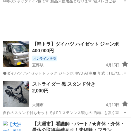
60gのジャックアイ2個です 新品未使用品となります 箱スレはご容赦
ください ノークレームノーリターンでお願いします
愛媛
大洲市
その他
新品
【軽トラ】ダイハツ ハイゼット ジャンボ
400,000円
オンライン決済
五郎駅
4月15日
⚫ダイハツ ハイゼットトラック ジャンボ 4WD AT車⚫ 年式：H17/3
型式：LE-S210P 原動機型式：EF 走行距離：218370km 次回車検日：
愛媛
大洲市
五郎駅
その他
軽トラ
ストライダー 黒 スタンド付き
R9/4/9 車検を受けたばかりで､前輪タイヤ2本は新品に交換...
2,000円
大洲市
4月10日
自作のスタンド付もセットです❁⃘ ステンレス製なので雨にも強く重さ
もあります。 ストライダーは沢山乗りましたが まだまだ乗れます
愛媛
大洲市
その他
ストライダー
【大洲市】看護師・パート / ★育休・介休・
(*^^*) 乗っていただける方に。
看休の取得実績あり！未経験・ブラン…