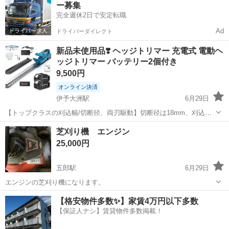
ー募集
完全週休2日で安定転職
Ad
ドライバーダイレクト
新品未使用品❣️ ヘッジトリマー 充電式 電動ヘ
ッジトリマー バッテリー2個付き
9,500円
オンライン決済
伊予大洲駅
6月29日
【トップクラスの刈込幅/切断径、両刃駆動】切断径は18mm、刈込幅
510mmの仕様で、広い切断範囲と強力な切断能力を持ちます。1回の
愛媛
大洲市
伊予大洲駅
その他
芝刈り機 エンジン
操作で広い範囲の庭木を効率よくトリミングすることができて、剪定
25,000円
効率を大幅に向上させます。 ...
五郎駅
6月29日
エンジンの芝刈り機になります。
愛媛
大洲市
五郎駅
その他
芝刈り機
【格安物件多数✨】家賃4万円以下多数
【保証人ナシ】賃貸物件多数掲載！