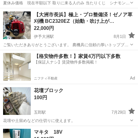
夏休み価格 現在半額以下 取りに来る人のみ 当たりくじ シナモン
キャリーケース 郵送不可 取りに来る人のみです。それ以外は返信しま
愛媛
大洲市
伊予出石駅
その他
シナモン
【大洲市長浜】極上・プロ整備済！ゼノア草
せん。
刈機 BC2320EZ（始動・吹け上が…
22,000円
伊予大洲駅
8月1日
ご覧いただきありがとうございます。 農機具に信頼の厚いトップブラ
ンド、ゼノア（ZENOAH）の高性能エンジン式草刈機「BC2320EZ」
愛媛
大洲市
伊予大洲駅
その他
【格安物件多数！】家賃4万円以下多数
です。 出品にあたり、専門知識のもとキャブレター分解清掃を含めた
【保証人ナシ】賃貸物件多数掲載！
徹底的なメンテナンスを行...
Ad
ニフティ不動産
花壇ブロック
100円
五郎駅
7月29日
花壇や土留めなどの仕切りに使えます。
愛媛
大洲市
五郎駅
その他
花壇
マキタ 18V