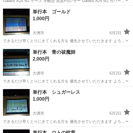
Galaxy A25 5G ケース 手帳型 高質PUレザー Galaxy A25 5G カバー
SC-53F 耐衝撃 サムスン ンギャラクシー A25 5G SCG33 ケース 内蔵
愛媛
大洲市
その他
単行本 ゴールド
マグネット開閉式 ベルトなし スマホケース...
1,000円
大洲市
6月2日
できるだけ早くとりにきてくれる方を 優先させていただきます よろし
くおねがいします
愛媛
大洲市
その他
単行本 青の祓魔師
2,000円
大洲市
6月2日
できるだけ早くとりにきてくれる方を 優先させていただきます よろし
くおねがいします
愛媛
大洲市
その他
青の祓魔師
単行本 シュガーレス
1,000円
大洲市
6月2日
できるだけ早くとりにきてくれる方を 優先させていただきます よろし
くおねがいします
愛媛
大洲市
その他
単行本 ロトの紋章