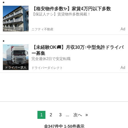
いします
【格安物件多数✨】家賃4万円以下多数
【保証人ナシ】賃貸物件多数掲載！
Ad
ニフティ不動産
【未経験OK🚚】月収30万↑中型免許ドライバ
ー募集
完全週休2日で安定転職
Ad
ドライバーダイレクト
1
2
3
...
次へ
全347件中 1-50件表示