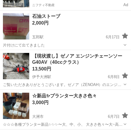
Ad
ニフティ不動産
石油ストーブ
2,000円
五郎駅
6月17日
片付けにて出てきました
愛媛
大洲市
五郎駅
その他
【現状渡し】ゼノア エンジンチェーンソー
G40AV（40ccクラス）
13,500円
伊予大洲駅
6月8日
ご覧いただきありがとうございます。ゼノア（ZENOAH）のエンジン
チェーンソー「G40AV」です。排気量40ccクラスのパワフルなモデル
愛媛
大洲市
伊予大洲駅
その他
ゼノア
☆新品✨プランター大きさ色々
で、薪作りや太い木の伐採などに最適です。 メーカー： ゼノア
3,000円
（ZENOAH） 型番： ...
大洲市
6月7日
☆☆☆各種プランター新品✨✨✨〜大、中、小、 大きさ色々〜大~高さ
37センチ、 まとめて出品します(8個)！！ ※使い道色々〜(プランター