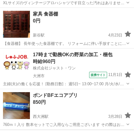
XLサイズのヴィンテージアロハシャツです目立った汚れはありませ
ん。サイズが合わなくなったのでどなたか欲しい方大洲市近辺でお願
愛媛
大洲市
伊予大洲駅
その他
アロハシャツ
家具 食器棚
いいたします(*-ω人)
0円
新谷駅
4月23日
【食器棚】 長年使った食器棚です。 リフォームに伴い手放すことにし
ました。 ガラス扉の取手部分に傷があります。 中古品、長年使用して
愛媛
大洲市
新谷駅
その他
食器棚
17時まで勤務OKの野菜の加工・梱包
いることをご理解いただける ようでしたらまだ充分使っていただける
時給960円
と思います。 ...
株式会社ジャスト・ワン
11月1日
提携サイト
大洲市
主婦(夫)の働くを応援！ [勤務日数]： 週5日~ 13:00~17:00 月/火/水/金/
土 [勤務地・最寄駅]： 愛媛県大洲市 株式会社ジャスト・ワン 伊予大
愛媛
大洲市
その他
ボンドBFエコアプリ
洲駅 [職種名]：野菜の加工・梱包 [求人概要]： ＼...
850円
西大洲駅
3月28日
760ｍｌ入り 数本セットでご入用ならご用意ございます その際はお値
引きいたします 南予中予あたりなら、お持ちいたします よろしくお願
愛媛
大洲市
西大洲駅
その他
アプリ