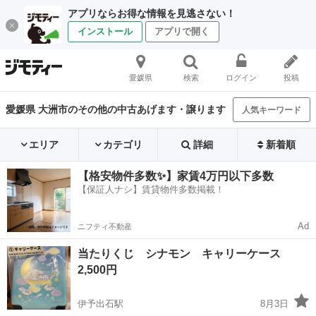
アプリならお得な情報を見逃さない！
インストール
アプリで開く
愛媛県
検索
ログイン
投稿
愛媛県 大洲市のその他の中古あげます・譲ります
人気キーワード
エリア
カテゴリ
詳細
新着順
【格安物件多数✨】家賃4万円以下多数
【保証人ナシ】賃貸物件多数掲載！
Ad
ニフティ不動産
当たりくじ シナモン キャリーケース
2,500円
伊予出石駅
8月3日