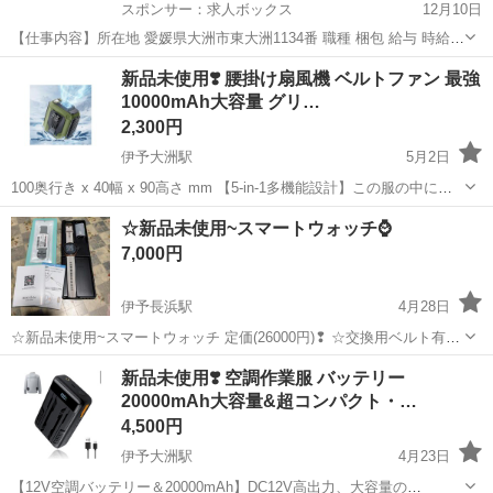
スポンサー：求人ボックス
12月10日
【仕事内容】所在地 愛媛県大洲市東大洲1134番 職種 梱包 給与 時給
1040円 給与詳細 時給1040円 研修期間なし <交通費> 交通費支給(別途
アルバイト・パート
新品未使用❣️ 腰掛け扇風機 ベルトファン 最強
規定あり) 雇用形態 アルバイト・パート 仕事内容 引越前のお客様宅で
10000mAh大容量 グリ…
の衣類や...
2,300円
伊予大洲駅
5月2日
100奥行き x 40幅 x 90高さ mm 【5-in-1多機能設計】この服の中に入
れる扇風機は、ベルトやズボンにクリップで固定できるだけでなく、
愛媛
大洲市
伊予大洲駅
その他
農作業
☆新品未使用~スマートウォッチ⌚
付属ストラップで首から下げることも可能。クリップスタンドを広げ
7,000円
ればデスク上...
伊予長浜駅
4月28日
☆新品未使用~スマートウォッチ 定価(26000円)❢ ☆交換用ベルト有
り❢ ☆4.5cm時計幅❢ ☆日本語説明書付き❢ ☆充電コード付き❢ ☆多
愛媛
大洲市
伊予長浜駅
その他
スマートウォッチ
新品未使用❣️ 空調作業服 バッテリー
種多様~機能付き❢ ☆通話機能、他〜
20000mAh大容量&超コンパクト・…
4,500円
伊予大洲駅
4月23日
【12V空調バッテリー＆20000mAh】DC12V高出力、大容量の