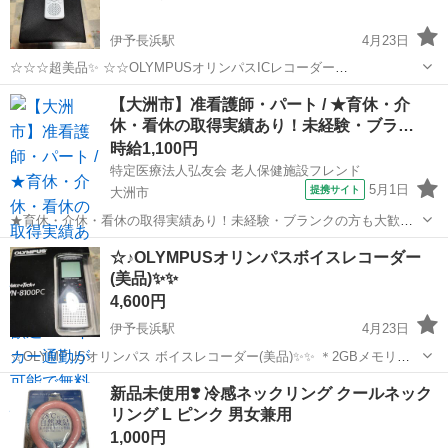
伊予長浜駅
4月23日
☆☆☆超美品✨ ☆☆OLYMPUSオリンパスICレコーダー
VoIce−Trek2GB(単4電池2本)使用ホワイト(使用回数少ない) ♪操作簡
愛媛
大洲市
伊予長浜駅
その他
ICレコーダー
【大洲市】准看護師・パート / ★育休・介
単、(不具合等全くありません♪ ☆再生ノイズクリア明瞭◎◎◎ (説明
休・看休の取得実績あり！未経験・ブラ…
書無し〜かんたん...
時給1,100円
特定医療法人弘友会 老人保健施設フレンド
5月1日
提携サイト
大洲市
★育休・介休・看休の取得実績あり！未経験・ブランクの方も大歓
迎！マイカー通勤が可能で無料駐車場を完備しているので、毎日の通
愛媛
大洲市
看護師
☆♪OLYMPUSオリンパスボイスレコーダー
勤にかかるストレスが軽減され、通勤が苦になりません★ 時給：
(美品)✨✨
1,100円~1,300円 アクセス...
4,600円
伊予長浜駅
4月23日
☆OLYMPUSオリンパス ボイスレコーダー(美品)✨✨ ＊2GBメモリ内
蔵(最大843時間録音可能✨ (取扱説明書有り)◎ ＊単4電池 ＊USBケー
愛媛
大洲市
伊予長浜駅
その他
ボイスレコーダー
新品未使用❣️ 冷感ネックリング クールネック
ブル~PCにデータ転送可能及び給電(電池を消耗せずにPCから電源を取
リング L ピンク 男女兼用
れま...
1,000円