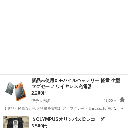
20000mAh空調作業服モバイルバッテリーは12V-10V-9V-7Vの4段階風
愛媛
大洲市
伊予大洲駅
その他
空調
量調節が可能です。最大30時間超長連続稼働できます。DC1384出力ポ
ート...
新品未使用❣️ モバイルバッテリー 軽量 小型
マグセーフ ワイヤレス充電器
2,200円
伊予大洲駅
4月23日
【薄型・軽量ながら大容量を実現】アップグレード版magsafe モバイ
ル バッテリーは厚さわずか約14mm、手のひらサイズの曲線デザイン
愛媛
大洲市
伊予大洲駅
その他
モバイルバッテリー
☆OLYMPUSオリンパスICレコーダー
で手にフィット。スマホ背面に装着してもほとんど負担になりませ
3,500円
ん。10000mAhの大容量...