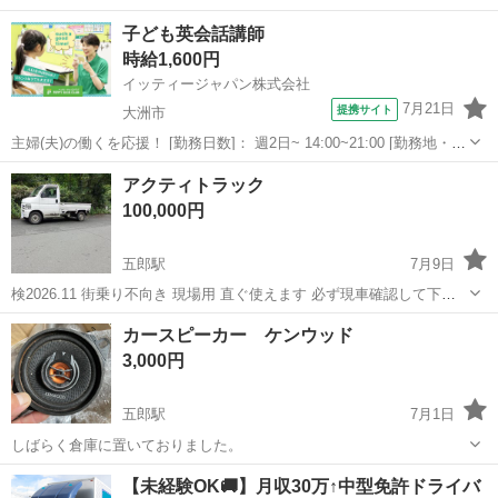
料抜いて保管してました。 先週出品にあたり、オイル抜きました。 動
愛媛
大洲市
伊予出石駅
その他
子ども英会話講師
作確認は、プラグ火花飛ぶ所までチェックしました。 エアクリ、キャ
時給1,600円
ブレター清掃済み...
イッティージャパン株式会社
7月21日
提携サイト
大洲市
主婦(夫)の働くを応援！ [勤務日数]： 週2日~ 14:00~21:00 [勤務地・最
寄駅]： 愛媛県大洲市若宮483 コスモポリタン中野2Ｆ北側店舗 ペッピ
愛媛
大洲市
その他
アクティトラック
ーキッズクラブ 大洲教室 伊予大洲駅徒歩3分 [職種名]...
100,000円
五郎駅
7月9日
検2026.11 街乗り不向き 現場用 直ぐ使えます 必ず現車確認して下さ
い 12.2万km 平14 手動5 4WD AC無 名変応相談,県内車庫証明以外殆
愛媛
大洲市
五郎駅
その他
カースピーカー ケンウッド
ど無料
3,000円
五郎駅
7月1日
しばらく倉庫に置いておりました。
愛媛
大洲市
五郎駅
その他
【未経験OK🚚】月収30万↑中型免許ドライバ