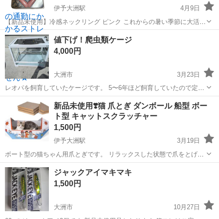
伊予大洲駅
4月9日
【新品未使用】冷感ネックリング ピンク これからの暑い季節に大活躍
✨ 28℃以下で自然凍結 冷蔵庫いらずで繰り返し使える便利アイテムで
愛媛
大洲市
伊予大洲駅
その他
ピンク
値下げ！爬虫類ケージ
す！ 首にかけるだけでひんやり快適 通勤・通学・外遊び・アウトドア
4,000円
に◎ 電源不要でエコ...
大洲市
3月23日
レオパを飼育していたケージです。 5〜6年ほど飼育していたので定期
的に掃除はしていましたがコーキング部の落ちない汚れなどありま
愛媛
大洲市
その他
ケージ
新品未使用❣️猫 爪とぎ ダンボール 船型 ボー
す。 暖突Sサイズと隠れ家もお付けします。 ウエットシェルターは汚
ト型 キャットスクラッチャー
れが多い為廃棄しました。 上部の...
1,500円
伊予大洲駅
3月19日
ボート型の猫ちゃん用爪とぎです。 リラックスした状態で爪をとげま
す✨️ ダンボールで組み立て式 新品未使用です
愛媛
大洲市
伊予大洲駅
その他
ボート
ジャックアイマキマキ
1,500円
大洲市
10月27日