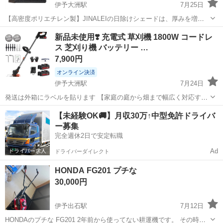
伊予大洲駅
7月25日
【高密度ポリエチレン製】JINALEIの日除けシェードは、厚みを増し
た高密度ポリエチレンを使用しています。耐久性が高く、破れにくい
愛媛
大洲市
伊予大洲駅
その他
新品未使用❣️ 充電式 草刈機 1800W コードレ
です。専用の広いエッジと6本の線の端を強化した設計で、風による引
ス 芝刈り機 バッテリー …
き裂きを防ぎます。サンシェード...
7,900円
オンライン決済
伊予大洲駅
7月24日
発送は外箱にラベルを貼ります 【家庭の庭から畑まで幅広く対応する
コードレス草刈り機】さまざまな場所の草刈りに対応します。 コード
愛媛
大洲市
伊予大洲駅
その他
バッテリー
【未経験OK🚚】月収30万↑中型免許ドライバ
レス設計なので電源コードを気にする必要がなく、家の周囲だけでな
ー募集
く空き地や墓地など電源のない場所...
完全週休2日で安定転職
Ad
ドライバーダイレクト
HONDA FG201 プチな
30,000円
伊予出石駅
7月12日
HONDAのプチな FG201 2年前から使ってない耕運機です。 その時燃