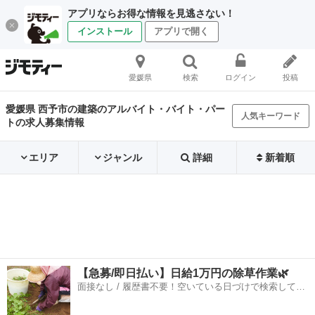
アプリならお得な情報を見逃さない！
インストール
アプリで開く
愛媛県
検索
ログイン
投稿
愛媛県 西予市の建築のアルバイト・バイト・パー
人気キーワード
トの求人募集情報
エリア
ジャンル
詳細
新着順
【急募/即日払い】日給1万円の除草作業🌿
面接なし / 履歴書不要！空いている日づけで検索して即
日はたらける✨