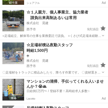
Ad
シェアフル
☆１人親方、個人事業主、協力業者
請負出来高制あるいは常用
株式会社 晃建
西予市
9月16日
○足場組立、解体等の仕事を業務委託で請負。 ○くさび式足場未経験
OK。 ○個人・一人親方独立希望歓迎！ ○請負出来高制度で、実力、や
愛媛
西予市
鳶職
個人事業主
☆足場材積込夜勤スタッフ
る気次第でがっつり稼げます。 業務委託でも安心の各種サポート用
時給1,500円
意。 ※未経験者は研修期間...
株式会社 晃建
西予市
9月16日
〇足場材をトラックに積込みしたり、降ろす作業です。 〇資材置き場
の整理をしてもらいます。 未経験OK Wワーク歓迎。外国人も勤務
愛媛
西予市
建築
スタッフ
マンションの清掃、手伝ってくれる人いませ
OK。 力仕事もあるので、身体を鍛えたい方におすすめです！ リフト
んか？😭🙏
免許をお持ちの方歓迎...
日給例1万円〜 / 登録不要！高時給求人多数✨
Ad
Lacotto