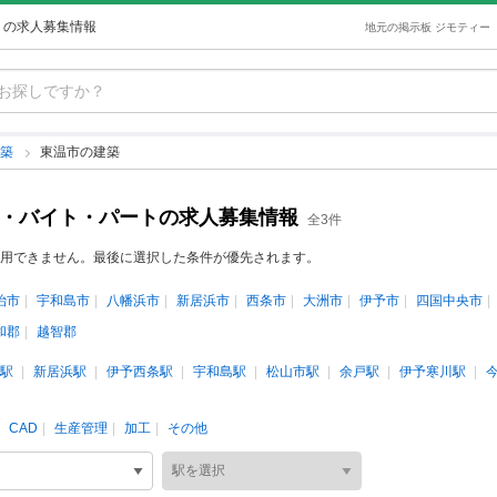
トの求人募集情報
地元の掲示板 ジモティー
建築
東温市の建築
ト・バイト・パートの求人募集情報
全3件
用できません。最後に選択した条件が優先されます。
治市
宇和島市
八幡浜市
新居浜市
西条市
大洲市
伊予市
四国中央市
和郡
越智郡
駅
新居浜駅
伊予西条駅
宇和島駅
松山市駅
余戸駅
伊予寒川駅
CAD
生産管理
加工
その他