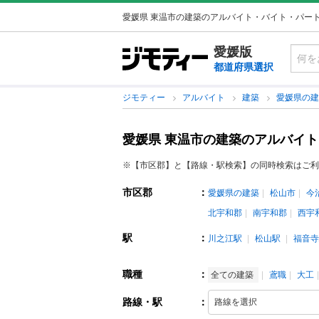
愛媛県 東温市の建築のアルバイト・バイト・パー
愛媛版
都道府県選択
ジモティー
アルバイト
建築
愛媛県の
愛媛県 東温市の建築のアルバイ
※【市区郡】と【路線・駅検索】の同時検索はご利
市区郡
：
愛媛県の建築
松山市
今
北宇和郡
南宇和郡
西宇
駅
：
川之江駅
松山駅
福音寺
職種
：
全ての建築
鳶職
大工
路線・駅
：