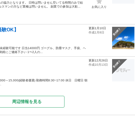
の協力となります。 日時は問いません空いてる時間のみで結
スマンの方など業種は問いません。 副業での参加は大歓...
お気に入り
更新1月10日
経験OK】
受付終了
作成1月8日
未経験可能です 日当14000円 ゴーグル、防塵マスク、手袋、ヘ
にご連絡下さい 1〜2人の...
更新12月26日
受付終了
作成10月13日
15,000(経験者優遇) 勤務時間8:30~17:00 休日 日曜日 朝
.
周辺情報を見る