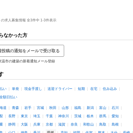
求人募集情報 全3件中 1-3件表示
らなかった方
着投稿の通知をメールで受け取る
東温市の建築の新着通知メール登録
す
払い
単発
現金手渡し
送迎ドライバー
短期
在宅
住み込み
全額日払い
海道
青森
岩手
宮城
秋田
山形
福島
新潟
富山
石川
梨
長野
東京
埼玉
千葉
神奈川
茨城
栃木
群馬
愛知
重
静岡
大阪
兵庫
京都
滋賀
奈良
和歌山
鳥取
島根
島
山口
徳島
香川
愛媛
高知
福岡
佐賀
熊本
大分
長崎