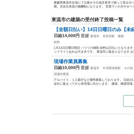
愛媛県東温市全域にて台風やその他災害等で困って居る方へ
構。完全出来高の報酬制になります。 営業マンの方やセール
東温市の建築の受付終了投稿一覧
【全額日払い】14日日曜日のみ【未
日給14,000円
愛媛
東温市
見奈良駅
建築
給料
1月14日日曜日限定 ハツリの補助 給料は日払いとなります 
ッドライトあれば大丈夫です。 東温市に集合となります お気軽
現場作業員募集
日給10,000円
愛媛
東温市
牛渕団地前駅
その他
現場作業員
アルバイト、１人親方など随時募集しております。 日給10,000～
会社に集まってから各現場に向かいます。 建築、橋梁現場..