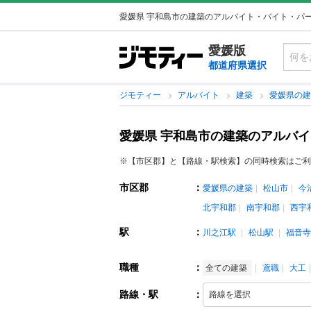
愛媛県 宇和島市の建築のアルバイト・バイト・パ
愛媛版
都道府県選択
ジモティー
アルバイト
建築
愛媛県の
愛媛県 宇和島市の建築のアルバ
※【市区郡】と【路線・駅検索】の同時検索はご利
市区郡
：
愛媛県の建築
松山市
今
北宇和郡
南宇和郡
西宇
駅
：
川之江駅
松山駅
福音寺
職種
：
全ての建築
鳶職
大工
路線・駅
：