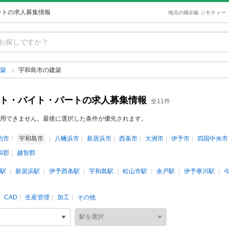
ートの求人募集情報
地元の掲示板 ジモティー
建築
宇和島市の建築
イト・バイト・パートの求人募集情報
全11件
用できません。最後に選択した条件が優先されます。
治市
宇和島市
八幡浜市
新居浜市
西条市
大洲市
伊予市
四国中央市
和郡
越智郡
駅
新居浜駅
伊予西条駅
宇和島駅
松山市駅
余戸駅
伊予寒川駅
CAD
生産管理
加工
その他