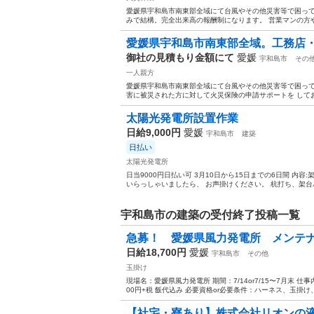
愛媛県宇和島市南東部全域にて台風やその他災害等で困って
みで結構。完全出来高の報酬制になります。 営業マンの方や
愛媛県宇和島市南東部全域。工務店・
御社の見積もり金額にて
愛媛
宇和島市
その
一人親方
愛媛県宇和島市南東部全域にて台風やその他災害等で困って
害に被災された方に対して火災保険の申請サポートを してお
太陽光発電所設置作業
日給9,000円
愛媛
宇和島市
建築
日払い
太陽光発電所
日当9000円日払い可 3月10日から15日までの6日間 内容
いらっしゃいましたら、 お声掛けください。 杭打ち、架台パネ
宇和島市の建築の受付終了投稿一覧
急募！ 愛媛県風力発電所 メンテナ
日給18,700円
愛媛
宇和島市
その他
玉掛け
現場名：愛媛県風力発電所 期間：7/14or7/15〜7月末 仕
00円+税 飯代込み 必要資格or必要条件：ハーネス、玉掛け、
【社宅・寮あり】株式会社リオンの