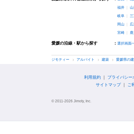
福井
山
岐阜
三
岡山
広
宮崎
鹿
愛媛の沿線・駅から探す
：
選択画面
ジモティー
アルバイト
建築
愛媛県の
利用規約
プライバシー
サイトマップ
ご
© 2011-2026 Jimoty, Inc.