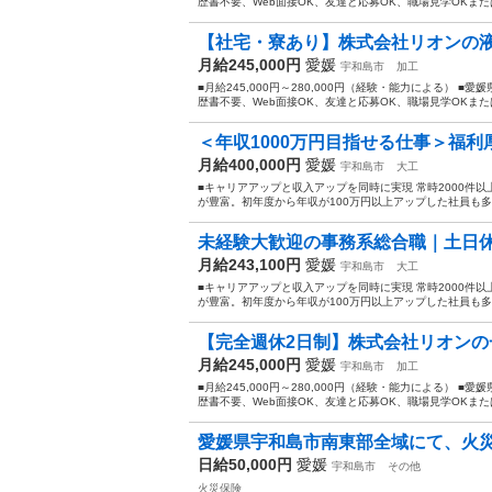
歴書不要、Web面接OK、友達と応募OK、職場見学OKまた
【社宅・寮あり】株式会社リオンの
月給245,000円
愛媛
宇和島市
加工
■月給245,000円～280,000円（経験・能力による） 
歴書不要、Web面接OK、友達と応募OK、職場見学OKまた
＜年収1000万円目指せる仕事＞福利
月給400,000円
愛媛
宇和島市
大工
■キャリアアップと収入アップを同時に実現 常時2000件
が豊富。初年度から年収が100万円以上アップした社員も多
未経験大歓迎の事務系総合職｜土日休み
月給243,100円
愛媛
宇和島市
大工
■キャリアアップと収入アップを同時に実現 常時2000件
が豊富。初年度から年収が100万円以上アップした社員も多
【完全週休2日制】株式会社リオン
月給245,000円
愛媛
宇和島市
加工
■月給245,000円～280,000円（経験・能力による） 
歴書不要、Web面接OK、友達と応募OK、職場見学OKまた
愛媛県宇和島市南東部全域にて、火災
日給50,000円
愛媛
宇和島市
その他
火災保険