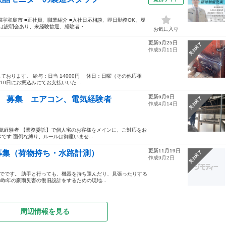
■愛媛県宇和島市 ■正社員、職業紹介 ■入社日応相談、即日勤務OK、履
は説明会あり、未経験歓迎、経験者・...
お気に入り
更新5月25日
集！
受付終了
作成5月11日
おります。 給与：日当 14000円 休日：日曜（その他応相
10日にお振込みにてお支払いいた...
更新6月6日
様 募集 エアコン、電気経験者
受付終了
作成4月14日
気経験者 【業務委託】で個人宅のお客様をメインに、ご対応をお
です 面倒な縛り、ルールは御座いませ...
更新11月19日
募集（荷物持ち・水路計測）
受付終了
作成9月2日
度までです。 助手と行っても、機器を持ち運んだり、見張ったりする
昨年の豪雨災害の復旧設計をするための現地...
周辺情報を見る