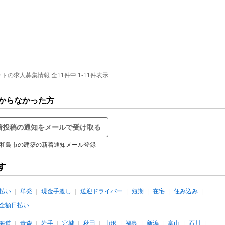
の求人募集情報 全11件中 1-11件表示
からなかった方
着投稿の通知をメールで受け取る
和島市の建築の新着通知メール登録
す
払い
単発
現金手渡し
送迎ドライバー
短期
在宅
住み込み
全額日払い
海道
青森
岩手
宮城
秋田
山形
福島
新潟
富山
石川