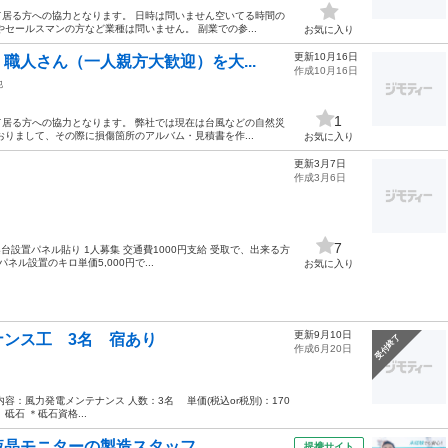
居る方への協力となります。 日時は問いません空いてる時間の
セールスマンの方など業種は問いません。 副業での参...
お気に入り
更新10月16日
職人さん（一人親方大歓迎）を大...
作成10月16日
他
1
居る方への協力となります。 弊社では現在は台風などの自然災
りまして、その際に損傷箇所のアルバム・見積書を作...
お気に入り
更新3月7日
作成3月6日
7
:架台設置パネル貼り 1人募集 交通費1000円支給 受取で、出来る方
ル設置のキロ単価5,000円で...
お気に入り
更新9月10日
ンス工 3名 宿あり
受付終了
作成6月20日
事内容：風力発電メンテナンス 人数：3名 単価(税込or税別)：170
砥石 ＊砥石資格...
液晶モニターの製造スタッフ
提携サイト