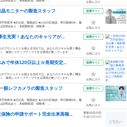
は説明会あり、未経験歓迎、経験者・...
お気に入り
液晶モニターの製造スタッフ
提携サイト
■愛媛県宇和島市 ■正社員、職業紹介 ■入社日応相談、即日勤務OK、履
は説明会あり、未経験歓迎、経験者・...
お気に入り
厚生充実！あなたのキャリアが...
提携サイト
以上のプロジェクトを抱える当社では、あなたのスキルを磨く機会
く、確実にステップアップできる環境が整っています。 ...
お気に入り
で年休120日以上☆長期安定...
提携サイト
以上のプロジェクトを抱える当社では、あなたのスキルを磨く機会
く、確実にステップアップできる環境が整っています。 ...
お気に入り
の一眼レフカメラの製造スタッフ
提携サイト
■愛媛県宇和島市 ■正社員、職業紹介 ■入社日応相談、即日勤務OK、履
は説明会あり、未経験歓迎、経験者・...
お気に入り
更新10月23日
保険の申請サポート完全出来高報...
作成10月23日