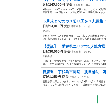
月給245,000円
愛媛
宇和島市
加工
■月給245,000円～280,000円（経験・能力による） 
歴書不要、Web面接OK、友達と応募OK、職場見学OKまた
５月末までのガス切り工を２人募
日給14,000円
愛媛
宇和島市
その他
安全靴
宇和島市新町にある解体物件にてガス切りが出来る方を探して
談） 勤務時間；8：00～17：00 支払い方法：月末締め翌月
【委託】 愛媛県エリアで1人親方
日給30,000円
愛媛
宇和島市
その他
業務委託
【委託】 愛媛県エリアで1人親方様 募集 エアコン、電
願いします 新契約プランをご提案させて下さい 単発でもOK
愛媛県 宇和島市周辺 測量補助 
時給1,250円
愛媛
宇和島市
その他
測量助手を探しています。 2019年9月9日～9月20日程
だけなので専門知識もなくできます。愛媛県宇和島市周辺の