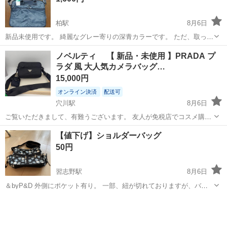
柏駅
8月6日
新品未使用です。 綺麗なグレー寄りの深青カラーです。 ただ、取っ手
が折れて癖がついてしまっています。 ご了承の上、お願いいたしま
千葉
柏市
柏駅
バッグ
取っ手
ノベルティ 【 新品・未使用 】PRADA プ
す。 横の長さ 40cm 縦の長さ 30cm 幅 9cm 調整可能なストラ
ラダ 風 大人気カメラバッグ…
ップ付きです。
15,000円
オンライン決済
配送可
穴川駅
8月6日
ご覧いただきまして、有難うございます。 友人が免税店でコスメ購入
時に頂いたノベルティ品を いただきましたが出番がなさそうなのでど
千葉
千葉市
穴川駅
バッグ
【値下げ】ショルダーバッグ
なたか使って いただける方にお譲りいたします。 ナイロン素材のブラ
50円
ックショルダーバッグ、チェ...
習志野駅
8月6日
＆byP&D 外側にポケット有り。 一部、紐が切れておりますが、バッ
グとしては問題なく使えるため、出品しました。 中古品の為、NC.NR
千葉
船橋市
習志野駅
バッグ
でお願いします