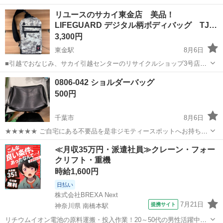
オープン致しました。 リユースのサカイ東金店です！ ★住所：千葉県
千葉
東金市
東金駅
バッグ
ボディバッグ
リユースのサカイ東金店 美品！
東金市南上宿11-8 JR東金駅から徒歩15分です！ ただいまオープンキ
LIFEGUARD デジタル柄ボディバッグ TJ…
ャンペーン...
3,300円
東金駅
8月6日
■引越でおなじみ、サカイ引越センターのリサイクルショップ3号店が
オープン致しました。 リユースのサカイ東金店です！ ★住所：千葉県
千葉
東金市
東金駅
バッグ
ボディバッグ
0806-042 ショルダーバッグ
東金市南上宿11-8 JR東金駅から徒歩15分です！ ただいまオープンキ
500円
ャンペーン...
千葉市
8月6日
★★★★★ ご自宅にある不要品を是非ジモティースポットへお持ち込
みしませんか？ 家電、趣味・スポーツ・レジャー用品、こども用品、
千葉
千葉市
バッグ
現地
≪月収35万円・派遣社員≫クレーン・フォー
衣料服飾品、生活雑貨、家具、本、CD・DVDなどが無料でまとめて持
クリフト・重機
ち込めます！ ※詳細はこ...
時給1,600円
日払い
株式会社BREXA Next
7月21日
提携サイト
神奈川県 南橋本駅
リチウムイオン電池の原料運搬・投入作業！20～50代の男性活躍中★