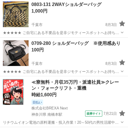
千葉
千葉市
バッグ
現地
0803-131 2WAYショルダーバッグ
衣料服飾品、生活雑貨、家具、本、CD・DVDなどが無料でまとめて持
1,000円
ち込めます！ ※詳細はこ...
千葉市
8月3日
★★★★★ ご自宅にある不要品を是非ジモティースポットへお持ち込
みしませんか？ 家電、趣味・スポーツ・レジャー用品、こども用品、
千葉
千葉市
バッグ
現地
0709-280 ショルダーバッグ ※使用感あり
衣料服飾品、生活雑貨、家具、本、CD・DVDなどが無料でまとめて持
100円
ち込めます！ ※詳細はこ...
千葉市
8月3日
★★★★★ ご自宅にある不要品を是非ジモティースポットへお持ち込
みしませんか？ 家電、趣味・スポーツ・レジャー用品、こども用品、
千葉
千葉市
バッグ
現地
≪寮無料・月収35万円・派遣社員≫クレー
衣料服飾品、生活雑貨、家具、本、CD・DVDなどが無料でまとめて持
ン・フォークリフト・重機
ち込めます！ ※詳細はこ...
時給1,600円
日払い
株式会社BREXA Next
7月21日
提携サイト
神奈川県 南橋本駅
リチウムイオン電池の原料運搬・投入作業！20～50代の男性活躍中★