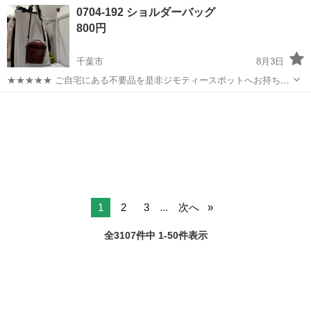
ワンルーム寮完備！赴任旅費会社負担！年間休日130日★フォークリフ
神奈川
相模原市
南橋本駅
その他
0704-192 ショルダーバッグ
ト免許お持ちの方、活躍中！就業先食堂利用可★《神奈川県相模原
800円
市》 人気の工場のお仕事 ◇電...
千葉市
8月3日
★★★★★ ご自宅にある不要品を是非ジモティースポットへお持ち込
みしませんか？ 家電、趣味・スポーツ・レジャー用品、こども用品、
千葉
千葉市
バッグ
現地
衣料服飾品、生活雑貨、家具、本、CD・DVDなどが無料でまとめて持
ち込めます！ ※詳細はこ...
1
2
3
...
次へ
全3107件中 1-50件表示