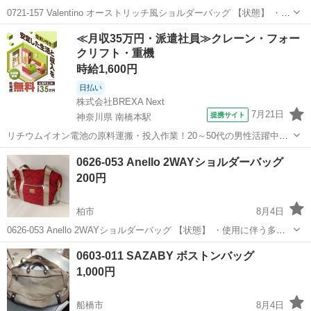
0721-157 Valentino オーストリッチ風ショルダーバッグ 【状態】 ・使
用に伴う多少のスレ、キズ、落としきれない汚れなどございます ・詳
千葉
柏市
バッグ
Valentino
≪月収35万円・派遣社員≫クレーン・フォー
細は現地でご確認ください ・お値引きは出来かねますのでご了...
クリフト・重機
時給1,600円
日払い
株式会社BREXA Next
7月21日
提携サイト
神奈川県 南橋本駅
リチウムイオン電池の原料運搬・投入作業！20～50代の男性活躍中★
ワンルーム寮完備！赴任旅費会社負担！年間休日130日★フォークリフ
神奈川
相模原市
南橋本駅
その他
0626-053 Anello 2WAYショルダーバッグ
ト免許お持ちの方、活躍中！就業先食堂利用可★《神奈川県相模原
200円
市》 人気の工場のお仕事 ◇電...
柏市
8月4日
0626-053 Anello 2WAYショルダーバッグ 【状態】 ・使用に伴う多少
のスレ、キズ、落としきれない汚れなどございます ・詳細は現地でご
千葉
柏市
バッグ
現地
0603-011 SAZABY ボストンバッグ
確認ください ・お値引きは出来かねますのでご了承願います ...
1,000円
船橋市
8月4日