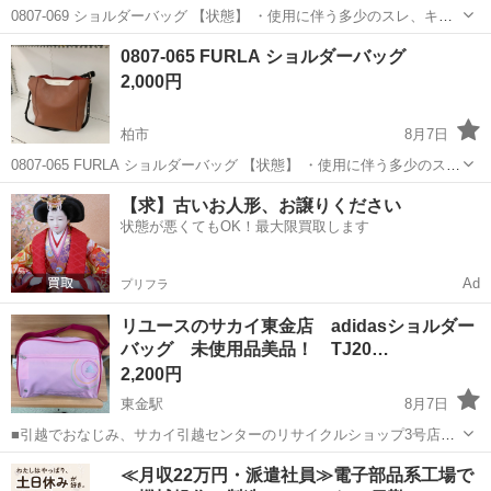
0807-069 ショルダーバッグ 【状態】 ・使用に伴う多少のスレ、キ
ズ、落としきれない汚れなどございます ・詳細は現地でご確認くださ
千葉
柏市
バッグ
現地
0807-065 FURLA ショルダーバッグ
い ・お値引きは出来かねますのでご了承願います ※中古品のため、状
2,000円
態に...
柏市
8月7日
0807-065 FURLA ショルダーバッグ 【状態】 ・使用に伴う多少のス
レ、キズ、落としきれない汚れなどございます ・詳細は現地でご確認
千葉
柏市
バッグ
【求】古いお人形、お譲りください
ください ・お値引きは出来かねますのでご了承願います ※中古品の...
状態が悪くてもOK！最大限買取します
Ad
プリフラ
リユースのサカイ東金店 adidasショルダー
バッグ 未使用品美品！ TJ20…
2,200円
東金駅
8月7日
■引越でおなじみ、サカイ引越センターのリサイクルショップ3号店が
オープン致しました。 リユースのサカイ東金店です！ ★住所：千葉県
千葉
東金市
東金駅
バッグ
リユース
≪月収22万円・派遣社員≫電子部品系工場で
東金市南上宿11-8 JR東金駅から徒歩15分です！ ただいまオープンキ