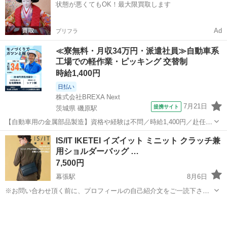
状態が悪くてもOK！最大限買取します
Ad
プリフラ
≪寮無料・月収34万円・派遣社員≫自動車系
工場での軽作業・ピッキング 交替制
時給1,400円
日払い
株式会社BREXA Next
7月21日
提携サイト
茨城県 磯原駅
【自動車用の金属部品製造】資格や経験は不問／時給1,400円／赴任旅
費会社負担／正社員登用のチャンスあり／食堂利用可能／マイカー通
茨城
北茨城市
磯原駅
その他
IS/IT IKETEI イズイット ミニット クラッチ兼
勤OK《茨城県茨城市》 人気の工場のお仕事 ◇トラックの金属部品の
用ショルダーバッグ …
製造◇ ★トラックの金属...
7,500円
幕張駅
8月6日
※お問い合わせ頂く前に、プロフィールの自己紹介文をご一読下さ
い。 ⚠️定型文のみ、詳細の無いのお問い合わせにはお返事致しません
千葉
千葉市
幕張駅
バッグ
コン
m(_ _)m。 ⚠️必ずお取引きご希望日やお時間帯を数候補ご記載下さ
い。 当方は平日午...