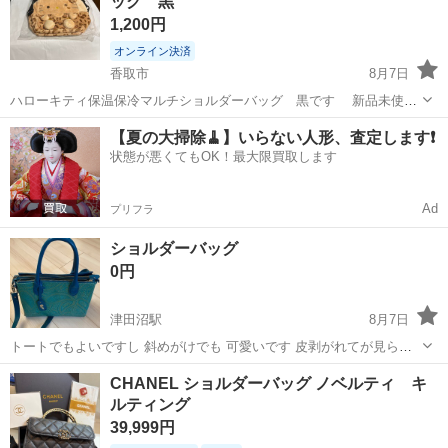
ッグ 黒
ークレーム、ノーリターン、...
1,200円
オンライン決済
香取市
8月7日
ハローキティ保温保冷マルチショルダーバッグ 黒です 新品未使用
未開封です アミューズメントの景品です。 アミューズメントの景品で
千葉
香取市
バッグ
ハローキティ
【夏の大掃除🧹】いらない人形、査定します❗️
すので パッケージの痛みや傷、汚れ等あるかもしれませんが ノー
状態が悪くてもOK！最大限買取します
クレーム、ノーリターン、ノ...
Ad
プリフラ
ショルダーバッグ
0円
津田沼駅
8月7日
トートでもよいですし 斜めがけでも 可愛いです 皮剥がれてが見られ
ます 平日のみ、総武線 津田沼〜浅草橋 沿線で引き渡し
千葉
船橋市
津田沼駅
バッグ
キズ
CHANEL ショルダーバッグ ノベルティ キ
ルティング
39,999円