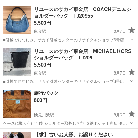
リユースのサカイ東金店 COACHデニムシ
ョルダーバッグ TJ20955
5,500円
東金駅
8月7日
■引越でおなじみ、サカイ引越センターのリサイクルショップ3号店が
オープン致しました。 リユースのサカイ東金店です！ ★住所：千葉県
千葉
東金市
東金駅
バッグ
リユース
リユースのサカイ東金店 MICHAEL KORS
東金市南上宿11-8 JR東金駅から徒歩15分です！ ただいまオープンキ
ショルダーバッグ TJ209…
ャンペーン...
5,500円
東金駅
8月7日
■引越でおなじみ、サカイ引越センターのリサイクルショップ3号店が
オープン致しました。 リユースのサカイ東金店です！ ★住所：千葉県
千葉
東金市
東金駅
バッグ
MICHAEL KORS
旅行バック
東金市南上宿11-8 JR東金駅から徒歩15分です！ ただいまオープンキ
800円
ャンペーン...
検見川浜駅
8月6日
ケースに取り付け可能 ショルダー取外し可能 収納ポケット多め タグ
なし 新古品《未使用期間長め》 底面はビス付き a.v.v
千葉
千葉市
検見川浜駅
バッグ
【求】古いお人形、お譲りください