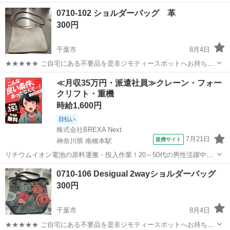
千葉
松戸市
バッグ
0710-102 ショルダーバッグ 革
300円
千葉市
8月4日
★★★★★ ご自宅にある不要品を是非ジモティースポットへお持ち込
みしませんか？ 家電、趣味・スポーツ・レジャー用品、こども用品、
千葉
千葉市
バッグ
現地
≪月収35万円・派遣社員≫クレーン・フォー
衣料服飾品、生活雑貨、家具、本、CD・DVDなどが無料でまとめて持
クリフト・重機
ち込めます！ ※詳細はこ...
時給1,600円
日払い
株式会社BREXA Next
7月21日
提携サイト
神奈川県 南橋本駅
リチウムイオン電池の原料運搬・投入作業！20～50代の男性活躍中★
ワンルーム寮完備！赴任旅費会社負担！年間休日130日★フォークリフ
神奈川
相模原市
南橋本駅
その他
0710-106 Desigual 2wayショルダーバッグ
ト免許お持ちの方、活躍中！就業先食堂利用可★《神奈川県相模原
300円
市》 人気の工場のお仕事 ◇電...
千葉市
8月4日
★★★★★ ご自宅にある不要品を是非ジモティースポットへお持ち込