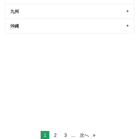
九州
沖縄
1
2
3
...
次へ