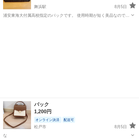
舞浜駅
8月5日
浦安東海大付属高校指定のバックです。 使用時期が短く美品なので出
品しております。（サイズ約）長さ38cm 幅11cm 高さ25cm 浦安市内
千葉
浦安市
舞浜駅
バッグ
にて直接お取引き頂ける 方にてお願いします。
バック
1,200円
オンライン決済
配送可
松戸市
8月5日
な