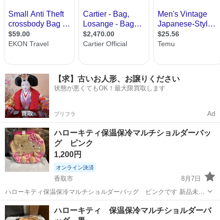
【求】古いお人形、お譲りください
状態が悪くてもOK！最大限買取します
Ad
プリフラ
ハローキティ保温保冷マルチショルダーバッ
グ ピンク
1,200円
オンライン決済
香取市
8月7日
ハローキティ保温保冷マルチショルダーバッグ ピンクです 新品未使
用未開封です アミューズメントの景品です。 アミューズメントの景品
千葉
香取市
バッグ
ハローキティ
ハローキティ 保温保冷マルチショルダーバ
ですので パッケージの痛みや傷、汚れ等あるかもしれませんが ノ