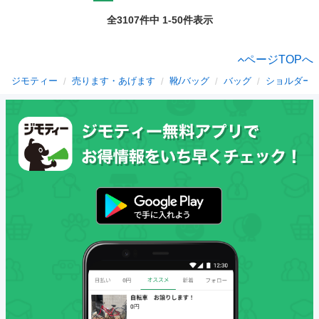
全3107件中 1-50件表示
ページTOPへ
ジモティー
売ります・あげます
靴/バッグ
バッグ
ショルダー