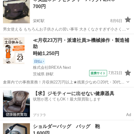
ください ・お値引きは出来かねますのでご了承願います ※中古...
700円
栄町駅
8月6日
男女使える もちろんお子供さんの習い事等 大きくなさすぎず小さくも
ないメッセンジャーバッグ 購入一年くらいで使用回数少ないです 美品
千葉
千葉市
栄町駅
バッグ
≪月収23万円・派遣社員≫機械操作・製造補
だと思います 🐬🌊🐬🌊🐬🌊🐬🌊🐬🌊 ノークレーム、ノーリターン 引
助
き渡し場所→東...
時給1,250円
日払い
株式会社BREXA Next
7月21日
提携サイト
茨城県 静駅
倉庫内での事務業務！月収例22万円以上★残業少なめ◎20代・30代・
40代の男女活躍中！空調完備で快適作業★食堂利用可◎マイカー通勤
茨城
常陸大宮市
静駅
その他
【求】ジモティーに出せない健康器具
OK◎無料駐車場完備！《茨城県常陸大宮市》 人気の工場のお仕事 ◇
状態が悪くてもOK！最大限買取します
電子部品製造倉庫内の事務...
Ad
プリフラ
ショルダーバッグ バッグ 鞄
1,600円