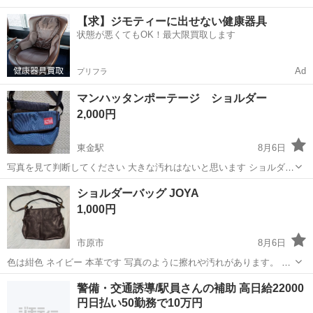
ワンルーム寮完備！赴任旅費会社負担！年間休日130日★フォークリフ
神奈川
相模原市
南橋本駅
その他
【求】ジモティーに出せない健康器具
ト免許お持ちの方、活躍中！就業先食堂利用可★《神奈川県相模原
状態が悪くてもOK！最大限買取します
市》 人気の工場のお仕事 ◇電...
Ad
プリフラ
マンハッタンポーテージ ショルダー
2,000円
東金駅
8月6日
写真を見て判断してください 大きな汚れはないと思います ショルダー
バッドと張り付き過ぎないためのベルクロが付いています 素人計測で
千葉
東金市
東金駅
バッグ
ショルダーバッグ JOYA
すが横28 縦18 まち13くらい
1,000円
市原市
8月6日
色は紺色 ネイビー 本革です 写真のように擦れや汚れがあります。 中
は仕分けができるようにポッケもあります。 縦32cm、ファスナー部
千葉
市原市
バッグ
JOYA
警備・交通誘導/駅員さんの補助 高日給22000
分が横37cm、中心が横40cm まち9cm ※早めに来れる方を優先しま
円日払い50勤務で10万円
す。