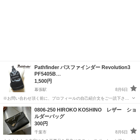
Pathfinder パスファインダー Revolution3
PF5405B…
1,500円
幕張駅
8月6日
※お問い合わせ頂く前に、プロフィールの自己紹介文をご一読下さ
い。 ⚠️定型文のみのお問い合わせには返答致しませんm(_ _)m。 ⚠️必
千葉
千葉市
幕張駅
バッグ
0806-250 HIROKO KOSHINO レザー ショ
ずお取引きご希望日やお時間帯を数候補ご記載下さい。 当方は平日午
ルダーバッグ
後以降であれば...
300円
千葉市
8月6日