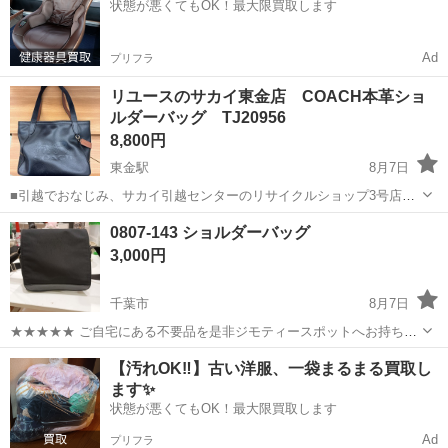
状態が悪くてもOK！最大限買取します
Ad
プリフラ
リユースのサカイ東金店 COACH本革ショ
ルダーバッグ TJ20956
8,800円
東金駅
8月7日
■引越でおなじみ、サカイ引越センターのリサイクルショップ3号店が
オープン致しました。 リユースのサカイ東金店です！ ★住所：千葉県
千葉
東金市
東金駅
バッグ
本革
0807-143 ショルダーバッグ
東金市南上宿11-8 JR東金駅から徒歩15分です！ ただいまオープン...
3,000円
千葉市
8月7日
★★★★★ ご自宅にある不要品を是非ジモティースポットへお持ち込
みしませんか？ 家電、趣味・スポーツ・レジャー用品、こども用品、
千葉
千葉市
バッグ
現地
【汚れOK‼️】古い洋服、一袋まるまる買取し
衣料服飾品、生活雑貨、家具、本、CD・DVDなどが無料でまとめて持
ます✨
ち込めます！ ※詳細はこ...
状態が悪くてもOK！最大限買取します
Ad
プリフラ