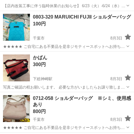
【店内改装工事に伴う臨時休業のお知らせ】 6/23（火）-6/24（水）の
2日間、店内改装工事のため臨時休業とさせて頂きます。 恐れ入りま
千葉
船橋市
バッグ
リユース
0803-320 MARUICHI FUJII ショルダーバッグ
すが、ご理解のほど何卒宜しくお願い申し上げます。 ＝＝＝＝＝＝＝
100円
＝＝＝＝＝＝＝＝...
千葉市
8月3日
★★★★★ ご自宅にある不要品を是非ジモティースポットへお持ち込
みしませんか？ 家電、趣味・スポーツ・レジャー用品、こども用品、
千葉
千葉市
バッグ
かばん
衣料服飾品、生活雑貨、家具、本、CD・DVDなどが無料でまとめて持
300円
ち込めます！ ※詳細はこ...
下総神崎駅
8月3日
写真ご確認の程お願いします。 必要な方がいましたらお譲り致しま
す。 外国人不可
千葉
成田市
下総神崎駅
バッグ
0712-058 ショルダーバッグ ※シミ、使用感
あり
800円
千葉市
8月3日
★★★★★ ご自宅にある不要品を是非ジモティースポットへお持ち込
みしませんか？ 家電、趣味・スポーツ・レジャー用品、こども用品、