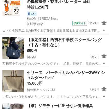
の機械操作・製造オペレーター 日勤
ャンペーン...
時給1,250円
日払い
株式会社BREXA Next
7月21日
提携サイト
茨城県 静駅
コネクタ製造工場の検査や測定作業！日勤専属＆土日祝休み＆年間休
日128日★クリーンルーム内作業★マイカー通勤OK＆無料駐車場あり
茨城
常陸大宮市
静駅
その他
【限定価格】西初石中学校 スクールバッグ
★就業先食堂利用可！日払い制度あり！《茨城県常陸大宮市》 人気の
（中古・破れなし）
工場のお仕事 ◇コネクタ製造工...
800円
初石駅
8月7日
西初石中学校指定のスクールバッグです。 絵具、彫刻刀、書道の各セ
ット、バスケ部用のバッグもあります 多少の使用感はありますが、破
千葉
流山市
初石駅
バッグ
スクールバッグ
セリーヌ バーティカルカバレザー2WAY シ
れや大きな汚れはありません。 チャックやベルト部分の不具合もな
ョルダーバッグ
く、まだまだお使いいただ...
45,000円
柏の葉キャンパス駅
8月7日
ご覧いただきありがとうございます。 こちらはもちろん正規品です。
値引きは不可となります
千葉
柏市
柏の葉キャンパス駅
バッグ
セリーヌ
【求】ジモティーに出せない健康器具