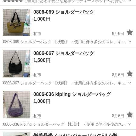
★★★★★ ご自宅にある不要品を是非ジモティースポットへお持ち込
みしませんか？ 家電、趣味・スポーツ・レジャー用品、こども用品、
千葉
千葉市
バッグ
HIROKO KOSHINO
0806-069 ショルダーバック
衣料服飾品、生活雑貨、家具、本、CD・DVDなどが無料でまとめて持
1,000円
ち込めます！ ※詳細はこ...
柏市
8月6日
0806-069 ショルダーバック 【状態】 ・使用に伴う多少のスレ、キ
ズ、落としきれない汚れなどございます ・詳細は現地でご確認くださ
千葉
柏市
バッグ
ショルダーバック
0806-067 ショルダーバック
い ・お値引きは出来かねますのでご了承願います ※中古品のため、状
1,500円
態に...
柏市
8月6日
0806-067 ショルダーバック 【状態】 ・使用に伴う多少のスレ、キ
ズ、落としきれない汚れなどございます ・詳細は現地でご確認くださ
千葉
柏市
バッグ
ショルダーバック
0806-036 kipling ショルダーバッグ
い ・お値引きは出来かねますのでご了承願います ※中古品のため、状
1,000円
態に...
柏市
8月6日
0806-036 kipling ショルダーバッグ 【状態】 ・使用に伴う多少のス
レ、キズ、落としきれない汚れなどございます ・詳細は現地でご確認
千葉
柏市
バッグ
現地
🌟美品🌟メッセンジャーバックFILA🌟