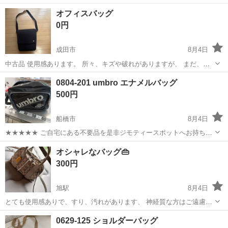
みしませんか？ 家電、趣味・スポーツ・レジャー用品、こども用品、
千葉
千葉市
バッグ
現地
オフィスバッグ
衣料服飾品、生活雑貨、家具、本、CD・DVDなどが無料でまとめて持
0円
ち込めます！ ※詳細はこ...
成田市
8月4日
中古品 使用感あります。 所々、キズや破れがありますが、 まだ、使
えるのならという方どうぞ！ オフィス向けで肩掛けにもリュックにも
千葉
成田市
バッグ
オフィス
0804-201 umbro エナメルバッグ
なります。 成田市のコンビニまで、できるだけ早くとりにきてくれる
500円
方を優先させていただきます。...
船橋市
8月4日
★★★★★ ご自宅にある不要品を是非ジモティースポットへお持ち込
みしませんか？ 家電、趣味・スポーツ・レジャー用品、こども用品、
千葉
船橋市
バッグ
現地
オシャレなバッグ👜
衣料服飾品、生活雑貨、家具、本、CD・DVDなどが無料でまとめて持
300円
ち込めます！ ※詳細はこ...
旭駅
8月4日
とても使用感ありで、すり、汚れがあります、 神経質な方はご遠慮く
ださい。 郵送はしません。 早く取りに来れる方に。
千葉
旭市
旭駅
バッグ
0629-125 ショルダーバッグ