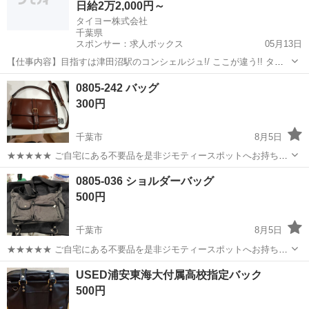
日給2万2,000円～
タイヨー株式会社
千葉県
スポンサー：求人ボックス
05月13日
【仕事内容】目指すは津田沼駅のコンシェルジュ!/ ここが違う!! タイ
ヨーの警備だけじゃないお仕事! / お身体が不自由なお客様の対応(車い
アルバイト・パート
0805-242 バッグ
すの乗降補助) 遺失物取り扱い業務 駅構内の警戒監視業務 駅構内巡回
300円
業務 駅構内のご案内業...
千葉市
8月5日
★★★★★ ご自宅にある不要品を是非ジモティースポットへお持ち込
みしませんか？ 家電、趣味・スポーツ・レジャー用品、こども用品、
千葉
千葉市
バッグ
現地
0805-036 ショルダーバッグ
衣料服飾品、生活雑貨、家具、本、CD・DVDなどが無料でまとめて持
500円
ち込めます！ ※詳細はこ...
千葉市
8月5日
★★★★★ ご自宅にある不要品を是非ジモティースポットへお持ち込
みしませんか？ 家電、趣味・スポーツ・レジャー用品、こども用品、
千葉
千葉市
バッグ
現地
USED浦安東海大付属高校指定バック
衣料服飾品、生活雑貨、家具、本、CD・DVDなどが無料でまとめて持
500円
ち込めます！ ※詳細はこ...