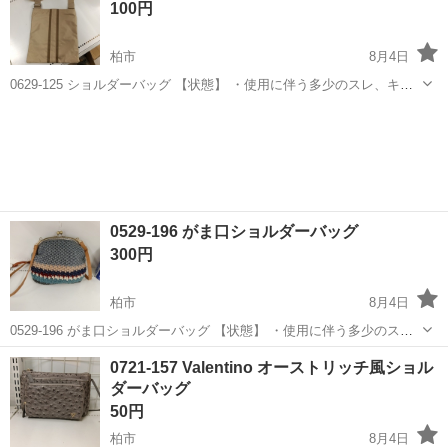
100円
柏市
8月4日
0629-125 ショルダーバッグ 【状態】 ・使用に伴う多少のスレ、キ
ズ、落としきれない汚れなどございます ・詳細は現地でご確認くださ
千葉
柏市
バッグ
現地
い ・お値引きは出来かねますのでご了承願います ※中古品のため、状
態に...
0529-196 がま口ショルダーバッグ
300円
柏市
8月4日
0529-196 がま口ショルダーバッグ 【状態】 ・使用に伴う多少のス
レ、キズ、落としきれない汚れなどございます ・詳細は現地でご確認
千葉
柏市
バッグ
がま口
0721-157 Valentino オーストリッチ風ショル
ください ・お値引きは出来かねますのでご了承願います ※中古品のた
ダーバッグ
め、...
50円
柏市
8月4日