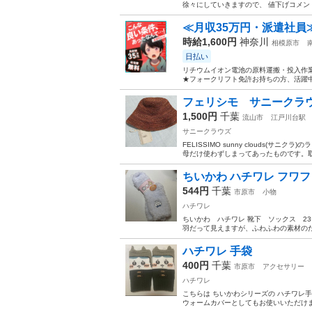
徐々にしていきますので、 値下げコメン
≪月収35万円・派遣社員
時給1,600円
神奈川
相模原市
日払い
リチウムイオン電池の原料運搬・投入作業
★フォークリフト免許お持ちの方、活躍中
フェリシモ サニークラ
1,500円
千葉
流山市
江戸川台駅
サニークラウズ
FELISSIMO sunny clouds(
母だけ使わずしまってあったものです。
ちいかわ ハチワレ フワフ
544円
千葉
市原市
小物
ハチワレ
ちいかわ ハチワレ 靴下 ソックス 23〜
羽だって見えますが、ふわふわの素材のた
ハチワレ 手袋
400円
千葉
市原市
アクセサリー
ハチワレ
こちらは ちいかわシリーズの ハチワレ手
ウォームカバーとしてもお使いいただけます