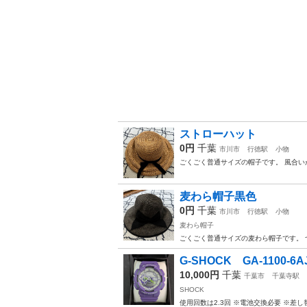
ストローハット
0円
千葉
市川市
行徳駅
小物
ごくごく普通サイズの帽子です。 風合い
麦わら帽子黒色
0円
千葉
市川市
行徳駅
小物
麦わら帽子
ごくごく普通サイズの麦わら帽子です。 
G-SHOCK GA-1100-6A
10,000円
千葉
千葉市
千葉寺駅
SHOCK
使用回数は2.3回 ※電池交換必要 ※差