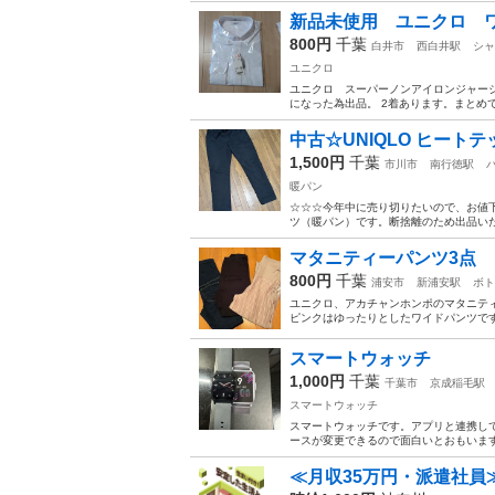
新品未使用 ユニクロ 
800円
千葉
白井市
西白井駅
シャ
ユニクロ
ユニクロ スーパーノンアイロンジャージー
になった為出品。 2着あります。まとめ
中古☆UNIQLO ヒートテ
1,500円
千葉
市川市
南行徳駅
暖パン
☆☆☆今年中に売り切りたいので、お値下
ツ（暖パン）です。断捨離のため出品いた
マタニティーパンツ3点
800円
千葉
浦安市
新浦安駅
ボト
ユニクロ、アカチャンホンポのマタニティ
ピンクはゆったりとしたワイドパンツです
スマートウォッチ
1,000円
千葉
千葉市
京成稲毛駅
スマートウォッチ
スマートウォッチです。アプリと連携し
ースが変更できるので面白いとおもいま
≪月収35万円・派遣社員