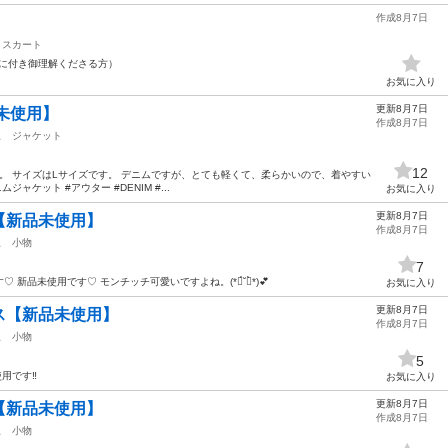
作成8月7日
スカート
管に付き御理解くださる方）
お気に入り
更新8月7日
未使用】
作成8月7日
駅
ジャケット
12
す。 サイズはLサイズです。 デニムですが、とても軽くて、柔らかいので、着やすい
デニムジャケット #アウター #DENIM #...
お気に入り
更新8月7日
【新品未使用】
作成8月7日
駅
小物
7
品未使用です♡ モンチッチ可愛いですよね。(*ฅ́˘ฅ̀*)💕
お気に入り
更新8月7日
ス【新品未使用】
作成8月7日
駅
小物
5
用です‼️
お気に入り
更新8月7日
【新品未使用】
作成8月7日
駅
小物