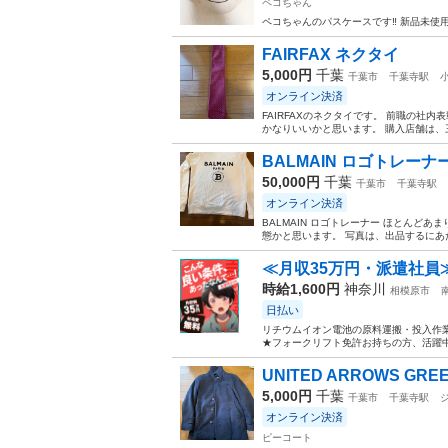
ペコちゃん
ペコちゃんのパスケースです‼️ 新品未使用
FAIRFAX ネクタイ
5,000円
千葉
千葉市
千葉寺駅
オンライン決済
FAIRFAXのネクタイです。 前職の社
かなりいいかと思います。 購入店舗は、
BALMAIN ロゴトレーナ
50,000円
千葉
千葉市
千葉寺駅
オンライン決済
BALMAIN ロゴトレーナー ほとんど
態かと思います。 写真は、出品するにあ
≪月収35万円・派遣社員
時給1,600円
神奈川
相模原市
日払い
リチウムイオン電池の原料運搬・投入作業
★フォークリフト免許お持ちの方、活躍中
UNITED ARROWS GREE
5,000円
千葉
千葉市
千葉寺駅
オンライン決済
ピーコート