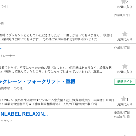
4
です‼️
お気に入り
作成8月7日
小物
内表彰時にプレゼントととしていただきましたが、一度しか使っておりません。 状態は
三越伊勢丹と聞いております。 その他ご質問があればお問い合わせくだ...
お気に入り
作成8月7日
ー
トレーナー
あまり着ておらず、不要になったためお譲り致します。 使用感はあまりなく、綺麗な状
たり整理して重ねていたところ、シワになってしまっておりますが、洗濯...
お気に入り
≫クレーン・フォークリフト・重機
提携サイト
南橋本駅
その他
1
！20～50代の男性活躍中★ワンルーム寮完備！赴任旅費会社負担！年間休日130日
！就業先食堂利用可★《神奈川県相模原市》 人気の工場のお仕事 ◇電...
お気に入り
更新8月7日
NLABEL RELAXIN...
作成8月7日
ジャケット