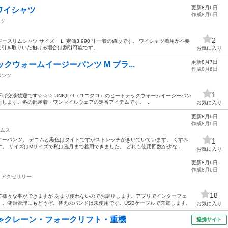
更新8月6日
ワイシャツ
作成8月6日
ツ
2
スリムシャツ サイズ Ｌ 定価3,990円 一着の値段です。 ワイシャツ着用が不要
て引き取りいた抱ける場合は割引可能です。
お気に入り
更新8月7日
ックウォームイージーパンツ M ブラ...
作成8月6日
パンツ
1
げ交渉歓迎です☆☆☆ UNIQLO（ユニクロ）のヒートテックウォームイージーパン
します。冬の部屋着・ワンマイルウェアの定番アイテムです。 ...
お気に入り
更新8月6日
作成8月6日
ムス
ーパンツ。 デニムと黒色はタイトですがストレッチがきいていています。 くすみ
1
。 サイズはMサイズで私は臨月まで着用できました。 どれも使用回数が少な...
お気に入り
更新8月6日
作成8月6日
アクセサリー
18
て様々な事ができますが あまり使わないのでお譲りします。アプリでインターフェ
す。健康管理にもどうぞ。替えのバンドは未使用です。USBケーブルで充電します。
お気に入り
≫クレーン・フォークリフト・重機
提携サイト