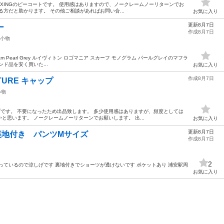
EL RELAXINGのピーコートです。 使用感はありますので、ノークレームノーリターンでお
方だと助かります。 その他ご相談があればお問い合...
お気に入り
更新8月7日
ラー
作成8月7日
小物
rf Monogram Pearl Grey ルイヴィトン ロゴマニア スカーフ モノグラム パールグレイのマフラ
ド品を安く買いた...
お気に入り
作成8月7日
UTURE キャップ
小物
のキャップです。 不要になったため出品致します。 多少使用感はありますが、頻度としては
と思います。 ノークレームノーリターンでお願いします。 出...
お気に入り
更新8月7日
裏地付き パンツMサイズ
作成8月7日
2
っているので涼しげです 裏地付きでショーツが透けないです ポケットあり 浦安駅周
お気に入り