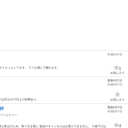
作成8月7日
がくたっとしてます。 ラフな感じで被れます。
1
お気に入り
更新8月7日
作成8月7日
つば広なので日よけ効果あり。
お気に入り
更新8月7日
JF
作成8月7日
アクセサリー
4
し替え防止のため、取り引き後に 返品やキャンセルはお受けできません。 ※値下げは