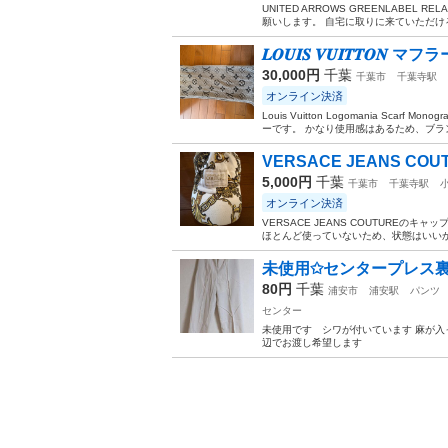
UNITED ARROWS GREENLAB
願いします。 自宅に取りに来ていただける
𝑳𝑶𝑼𝑰𝑺 𝑽𝑼𝑰𝑻𝑻𝑶𝑵 マフ
30,000円
千葉
千葉市
千葉寺駅
オンライン決済
Louis Vuitton Logomania Sca
ーです。 かなり使用感はあるため、ブラン
VERSACE JEANS CO
5,000円
千葉
千葉市
千葉寺駅
オンライン決済
VERSACE JEANS COUTURE
ほとんど使っていないため、状態はいいか
未使用✩センタープレス
80円
千葉
浦安市
浦安駅
パンツ
センター
未使用です シワが付いています 麻が入
辺でお渡し希望します