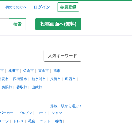
ログイン
会員登録
初めての方へ
投稿画面へ(無料)
検索
人気キーワード
原市
成田市
佐倉市
東金市
旭市
浦安市
四街道市
袖ケ浦市
八街市
印西市
夷隅郡
香取郡
山武郡
路線・駅から選ぶ
パーカー
ブルゾン
コート
シャツ
スーツ
ドレス
毛皮
ニット
着物