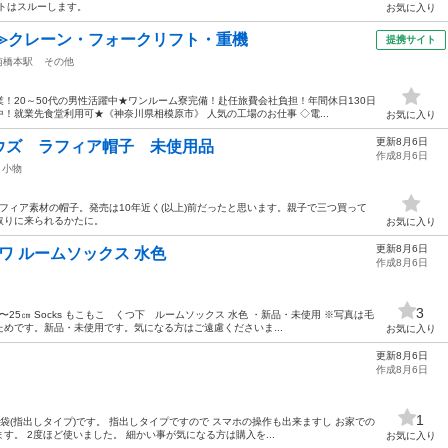
トはスルーします。
お気に入り
≫クレーン・フォークリフト・重機
提携サイト
南橋本駅
その他
！20～50代の男性活躍中★ワンルーム寮完備！赴任旅費会社負担！年間休日130日
！就業先食堂利用可★《神奈川県相模原市》 人気の工場のお仕事 ◇電...
お気に入り
更新8月6日
ウズ ラフィア帽子 未使用品
作成8月6日
小物
サニクラ)のラフィア素材の帽子。発売は10年近く(以上)前だったと思います。親子で三つ買って
取りに来られるかたに。
お気に入り
更新8月6日
ワ ルームソックス 水色
作成8月6日
3
25㎝ Socks もこもこ くつ下 ルームソックス 水色 ・新品・未使用 ※写真は毛
めです。新品・未使用です。気になる方はご遠慮くださいま...
お気に入り
更新8月6日
作成8月6日
1
袋(指出しタイプ)です。 指出しタイプですので スマホの操作も出来ますし お家での
。 2度ほど使いました。 細かい事が気になる方は購入を...
お気に入り