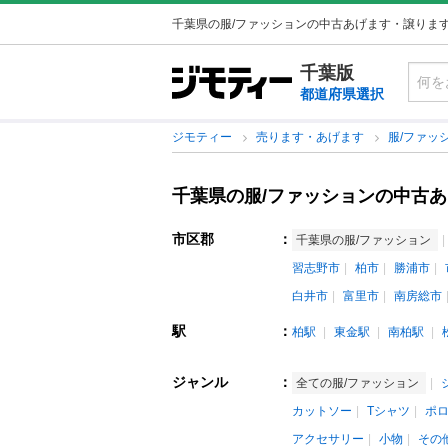
千葉県の服/ファッションの中古あげます・譲りま
千葉版
都道府県選択
ジモティー
売ります・あげます
服/ファッ
千葉県の服/ファッションの中古
市区郡
：
千葉県の服/ファッション
習志野市
柏市
勝浦市
白井市
富里市
南房総市
駅
：
柏駅
東金駅
南柏駅
ジャンル
：
全ての服/ファッション
カットソー
Tシャツ
ポ
アクセサリー
小物
その