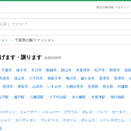
す
地元の掲示板 ジモティー
ション
千葉県の服/ファッション
あげます・譲ります
全88399件
千葉市
銚子市
市川市
船橋市
館山市
木更津市
松戸市
野田市
茂
市原市
流山市
八千代市
我孫子市
鴨川市
鎌ケ谷市
君津市
富津市
匝瑳市
香取市
山武市
いすみ市
大網白里市
安房郡
長生郡
印旛郡
松戸駅
榎戸駅
八幡宿駅
八千代台駅
本八幡駅
木更津駅
南行徳駅
ジャケット
トレーナー
ジャンパー
ブラウス
ボレロ
パンツ
セーター
ロシャツ
カーディガン
ワンピース
スカート
ボトムス
ジーンズ/デニム
他