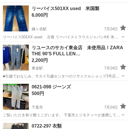
ワンルーム寮完備！赴任旅費会社負担！年間休日130日★フォークリフ
神奈川
相模原市
南橋本駅
その他
リーバイス501XX used 米国製
ト免許お持ちの方、活躍中！就業先食堂利用可★《神奈川県相模原
6,000円
市》 人気の工場のお仕事 ◇電...
鎌ヶ谷駅
7月24日
リーバイス501XX used 古着 リーバイストラウスジャパンKK 米国
製 w31 L36 股下約68。採寸は素人ですのでご容赦ください。 破れなど
千葉
鎌ケ谷市
鎌ヶ谷駅
ジーンズ/デニム
リユースのサカイ東金店 未使用品！ZARA
はありませんが、1番上のボタンホールが傷みはじめています。古着で
THE 90'S FULL LEN…
す...
2,200円
東金駅
7月24日
■引越でおなじみ、サカイ引越センターのリサイクルショップ3号店が
オープン致しました。 リユースのサカイ東金店です！ ★住所：千葉県
千葉
東金市
東金駅
ジーンズ/デニム
リユース
0621-098 ジーンズ
東金市南上宿11-8 JR東金駅から徒歩15分です！ ただいまオープンキ
500円
ャンペーン...
千葉市
7月24日
ご覧いただき有り難うございます。 千葉市とジモティーが連携して運
営しています。 粗⼤ごみ等の減量を⽬的にまだ使えるものをリユース
千葉
千葉市
ジーンズ/デニム
リユース
0722-297 衣類
しています。 ★★★★★ ご自宅にある不要品を是非ジモティースポッ