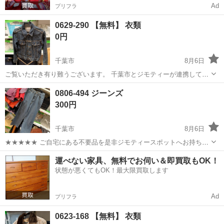
Ad
プリフラ
0629-290 【無料】 衣類
0円
千葉市
8月6日
ご覧いただき有り難うございます。 千葉市とジモティーが連携して運
営しています。 粗⼤ごみ等の減量を⽬的にまだ使えるものをリユース
千葉
千葉市
ジーンズ/デニム
リユース
0806-494 ジーンズ
しています。 ★★★★★ ご自宅にある不要品を是非ジモティースポッ
300円
トへお持ち...
千葉市
8月6日
★★★★★ ご自宅にある不要品を是非ジモティースポットへお持ち込
みしませんか？ 家電、趣味・スポーツ・レジャー用品、こども用品、
千葉
千葉市
ジーンズ/デニム
ジーンズ
運べない家具、無料でお伺い＆即買取もOK！
衣料服飾品、生活雑貨、家具、本、CD・DVDなどが無料でまとめて持
状態が悪くてもOK！最大限買取します
ち込めます！ ※詳細はこ...
Ad
プリフラ
0623-168 【無料】 衣類