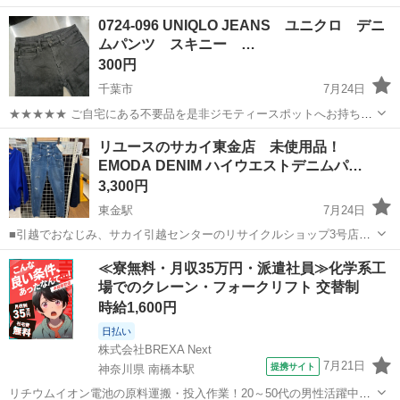
0724-096 UNIQLO JEANS ユニクロ デニ
ムパンツ スキニー …
300円
千葉市
7月24日
★★★★★ ご自宅にある不要品を是非ジモティースポットへお持ち込
みしませんか？ 家電、趣味・スポーツ・レジャー用品、こども用品、
千葉
千葉市
ジーンズ/デニム
スキニー
リユースのサカイ東金店 未使用品！
衣料服飾品、生活雑貨、家具、本、CD・DVDなどが無料でまとめて持
EMODA DENIM ハイウエストデニムパ…
ち込めます！ ※詳細はこ...
3,300円
東金駅
7月24日
■引越でおなじみ、サカイ引越センターのリサイクルショップ3号店が
オープン致しました。 リユースのサカイ東金店です！ ★住所：千葉県
千葉
東金市
東金駅
ジーンズ/デニム
リユース
≪寮無料・月収35万円・派遣社員≫化学系工
東金市南上宿11-8 JR東金駅から徒歩15分です！ ただいまオープンキ
場でのクレーン・フォークリフト 交替制
ャンペーン...
時給1,600円
日払い
株式会社BREXA Next
7月21日
提携サイト
神奈川県 南橋本駅
リチウムイオン電池の原料運搬・投入作業！20～50代の男性活躍中★