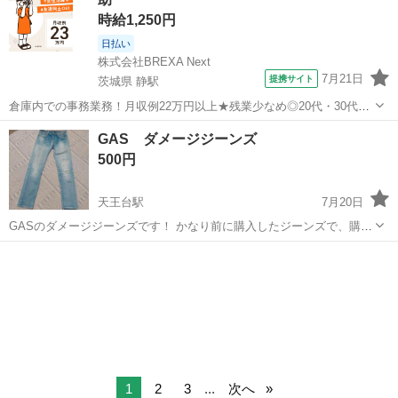
さいませ！ ■ ■ 商...
時給1,250円
日払い
株式会社BREXA Next
7月21日
提携サイト
茨城県 静駅
倉庫内での事務業務！月収例22万円以上★残業少なめ◎20代・30代・
40代の男女活躍中！空調完備で快適作業★食堂利用可◎マイカー通勤
茨城
常陸大宮市
静駅
その他
GAS ダメージジーンズ
OK◎無料駐車場完備！《茨城県常陸大宮市》 人気の工場のお仕事 ◇
500円
電子部品製造倉庫内の事務...
天王台駅
7月20日
GASのダメージジーンズです！ かなり前に購入したジーンズで、購入
した当時は履いたりしていましたがここ何年か履いていなかったので
千葉
我孫子市
天王台駅
ジーンズ/デニム
ジーンズ
出品します！ ダメージの加工がされています！ ウエストサイズは28で
股上は浅めのスリムタイプにな...
1
2
3
...
次へ