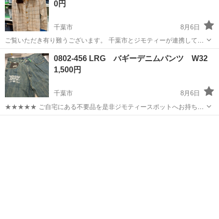
0円
千葉市
8月6日
ご覧いただき有り難うございます。 千葉市とジモティーが連携して運
営しています。 粗⼤ごみ等の減量を⽬的にまだ使えるものをリユース
千葉
千葉市
ジーンズ/デニム
リユース
0802-456 LRG バギーデニムパンツ W32
しています。 ★★★★★ ご自宅にある不要品を是非ジモティースポッ
1,500円
トへお持ち...
千葉市
8月6日
★★★★★ ご自宅にある不要品を是非ジモティースポットへお持ち込
みしませんか？ 家電、趣味・スポーツ・レジャー用品、こども用品、
千葉
千葉市
ジーンズ/デニム
現地
衣料服飾品、生活雑貨、家具、本、CD・DVDなどが無料でまとめて持
ち込めます！ ※詳細はこ...