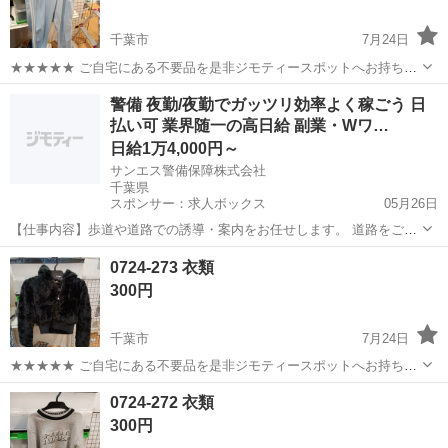
千葉市
7月24日
★★★★★ ご自宅にある不要品を是非ジモティースポットへお持ち込
みしませんか？ 家電、趣味・スポーツ・レジャー用品、こども用品、
千葉
千葉市
ジーンズ/デニム
現地
警備 夜勤/夜勤でガッツリ効率よく稼ごう 日
衣料服飾品、生活雑貨、家具、本、CD・DVDなどが無料でまとめて持
払い可 業界随一の高日給 副業・Wワ…
ち込めます！ ※詳細はこ...
日給1万4,000円～
サンエス警備保障株式会社
千葉県
スポンサー：求人ボックス
05月26日
【仕事内容】歩道や道路での誘導・案内をお任せします。 道路をご利
用される車両や歩行者の方が安全に安心して通行するために適切に誘
アルバイト・パート
0724-273 衣類
導してください。 勤務地へは直行直帰OKです! <未経験でも安心!!> 丁
300円
寧な研修20hで基本的な知識を...
千葉市
7月24日
★★★★★ ご自宅にある不要品を是非ジモティースポットへお持ち込
みしませんか？ 家電、趣味・スポーツ・レジャー用品、こども用品、
千葉
千葉市
ジーンズ/デニム
現地
0724-272 衣類
衣料服飾品、生活雑貨、家具、本、CD・DVDなどが無料でまとめて持
300円
ち込めます！ ※詳細はこ...