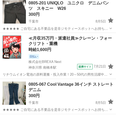
0805-201 UNIQLO ユニクロ デニムパン
ツ スキニー W26
300円
千葉市
8月5日
★★★★★ ご自宅にある不要品を是非ジモティースポットへお持ち込
みしませんか？ 家電、趣味・スポーツ・レジャー用品、こども用品、
千葉
千葉市
ジーンズ/デニム
スキニー
≪月収35万円・派遣社員≫クレーン・フォー
衣料服飾品、生活雑貨、家具、本、CD・DVDなどが無料でまとめて持
クリフト・重機
ち込めます！ ※詳細はこ...
時給1,600円
日払い
株式会社BREXA Next
7月21日
提携サイト
神奈川県 南橋本駅
リチウムイオン電池の原料運搬・投入作業！20～50代の男性活躍中★
ワンルーム寮完備！赴任旅費会社負担！年間休日130日★フォークリフ
神奈川
相模原市
南橋本駅
その他
0805-067 Cool Vantage 36インチ ストレート
ト免許お持ちの方、活躍中！就業先食堂利用可★《神奈川県相模原
デニム
市》 人気の工場のお仕事 ◇電...
300円
千葉市
8月5日
★★★★★ ご自宅にある不要品を是非ジモティースポットへお持ち込
みしませんか？ 家電、趣味・スポーツ・レジャー用品、こども用品、