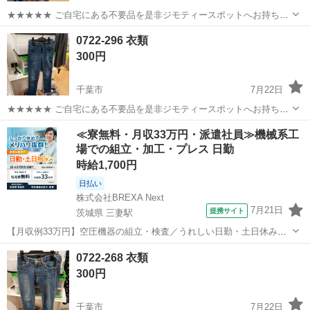
★★★★★ ご自宅にある不要品を是非ジモティースポットへお持ち込
みしませんか？ 家電、趣味・スポーツ・レジャー用品、こども用品、
千葉
千葉市
ジーンズ/デニム
現地
0722-296 衣類
衣料服飾品、生活雑貨、家具、本、CD・DVDなどが無料でまとめて持
300円
ち込めます！ ※詳細はこ...
千葉市
7月22日
★★★★★ ご自宅にある不要品を是非ジモティースポットへお持ち込
みしませんか？ 家電、趣味・スポーツ・レジャー用品、こども用品、
千葉
千葉市
ジーンズ/デニム
現地
≪寮無料・月収33万円・派遣社員≫機械系工
衣料服飾品、生活雑貨、家具、本、CD・DVDなどが無料でまとめて持
場での組立・加工・プレス 日勤
ち込めます！ ※詳細はこ...
時給1,700円
日払い
株式会社BREXA Next
7月21日
提携サイト
茨城県 三妻駅
【月収例33万円】空圧機器の組立・検査／うれしい日勤・土日休み／
無料の社宅付き◎ 人気の工場のお仕事 ◇空気圧制御機器製品の組立・
茨城
常総市
三妻駅
その他
0722-268 衣類
検査作業◇ ・調整機器の組立作業 ★工場未経験者でも安心して働ける
300円
環境になります。 ★細...
千葉市
7月22日