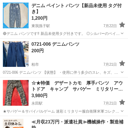
みしませんか？ 家電、趣味・スポーツ・レジャー用品、こども用品、
千葉
千葉市
ジーンズ/デニム
現地
デニム ペイント パンツ【新品未使用 タグ付
衣料服飾品、生活雑貨、家具、本、CD・DVDなどが無料でまとめて持
き】
ち込めます！ ※詳細はこ...
1,200円
東我孫子駅
7月22日
🔵デニム パンツです‼️ 新品未使用タグ付きです。 ◎シルバーのペイン
トがアクセントの柄になっていますので、とてもオシャレですよ( ◜◡◝
千葉
我孫子市
東我孫子駅
ジーンズ/デニム
ペイント
0721-006 デニムパンツ
)👍 ◎ウエストはゴムになっておりますので、 気軽に脱ぎ履き出来る
200円
のが良いですよ...
柏市
7月21日
0721-006 デニムパンツ 【状態】 ・使用に伴う多少のスレ、キズ、落
としきれない汚れなどございます ・詳細は現地でご確認ください ・お
千葉
柏市
ジーンズ/デニム
現地
☆★特価 デザートカモ 厚手パンツ アウ
値引きは出来かねますのでご了承願います ※中古品のため、状態につ
トドア キャンプ サバゲー ミリタリー…
い...
3,980円
永田駅
7月21日
★サバゲー＆サバイバルゲーム 迷彩ミリタリー服自衛隊米軍コレクタ
ー収集家マニア 作業服として フィッシング アウトドア＆レクリエー
千葉
茂原市
永田駅
ジーンズ/デニム
迷彩
≪月収23万円・派遣社員≫機械操作・製造補
ション 普段着 キャンプなど 色々な シチュエーション でご活用して下
助