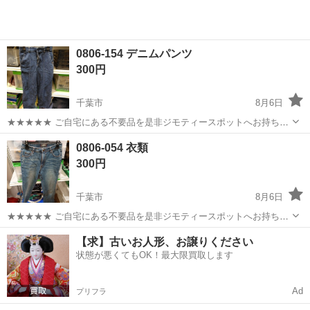
0806-154 デニムパンツ
300円
千葉市
8月6日
★★★★★ ご自宅にある不要品を是非ジモティースポットへお持ち込
みしませんか？ 家電、趣味・スポーツ・レジャー用品、こども用品、
千葉
千葉市
ジーンズ/デニム
現地
0806-054 衣類
衣料服飾品、生活雑貨、家具、本、CD・DVDなどが無料でまとめて持
300円
ち込めます！ ※詳細はこ...
千葉市
8月6日
★★★★★ ご自宅にある不要品を是非ジモティースポットへお持ち込
みしませんか？ 家電、趣味・スポーツ・レジャー用品、こども用品、
千葉
千葉市
ジーンズ/デニム
現地
【求】古いお人形、お譲りください
衣料服飾品、生活雑貨、家具、本、CD・DVDなどが無料でまとめて持
状態が悪くてもOK！最大限買取します
ち込めます！ ※詳細はこ...
Ad
プリフラ