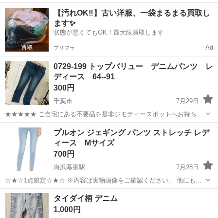
ワンルーム寮完備！赴任旅費会社負担！年間休日130日★フォークリフ
神奈川
相模原市
南橋本駅
その他
【汚れOK‼️】古い洋服、一袋まるまる買取し
ト免許お持ちの方、活躍中！就業先食堂利用可★《神奈川県相模原
ます✨
市》 人気の工場のお仕事 ◇電...
状態が悪くてもOK！最大限買取します
Ad
プリフラ
0729-199 トップバリュー デニムパンツ レ
ディース 64--91
300円
千葉市
7月29日
★★★★★ ご自宅にある不要品を是非ジモティースポットへお持ち込
みしませんか？ 家電、趣味・スポーツ・レジャー用品、こども用品、
千葉
千葉市
ジーンズ/デニム
現地
プルオン ジェギング パンツ ストレッチ レデ
衣料服飾品、生活雑貨、家具、本、CD・DVDなどが無料でまとめて持
ィース Mサイズ
ち込めます！ ※詳細はこ...
700円
海浜幕張駅
7月28日
☆★☆1点限定☆★☆ ※内容は実物画像をご確認ください。 他にも多
数出品しております‼︎ 是非ご覧ください‼︎ ◆おまとめ割大歓迎‼︎ プルオ
千葉
千葉市
海浜幕張駅
ジーンズ/デニム
ライズ
タイダイ柄 デニム
ン ジェギング パンツ ストレッチ レディース Mサイズ ...
1,000円