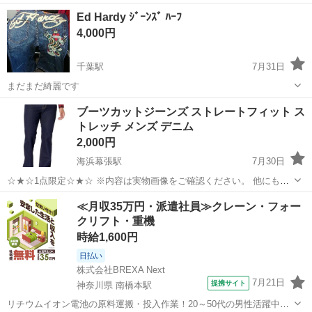
みしませんか？ 家電、趣味・スポーツ・レジャー用品、こども用品、
千葉
千葉市
ジーンズ/デニム
ジーンズ
Ed Hardy ｼﾞｰﾝｽﾞ ﾊｰﾌ
衣料服飾品、生活雑貨、家具、本、CD・DVDなどが無料でまとめて持
4,000円
ち込めます！ ※詳細はこ...
千葉駅
7月31日
まだまだ綺麗です
千葉
千葉市
千葉駅
ジーンズ/デニム
Ed Hardy
ブーツカットジーンズ ストレートフィット ス
トレッチ メンズ デニム
2,000円
海浜幕張駅
7月30日
☆★☆1点限定☆★☆ ※内容は実物画像をご確認ください。 他にも多
数出品しております‼︎ 是非ご覧ください‼︎ ◆おまとめ割大歓迎‼︎ サイ
千葉
千葉市
海浜幕張駅
ジーンズ/デニム
ブーツカット
≪月収35万円・派遣社員≫クレーン・フォー
ズ:33W×32L クラシックなデニムと5つのポケットスタイルが、...
クリフト・重機
時給1,600円
日払い
株式会社BREXA Next
7月21日
提携サイト
神奈川県 南橋本駅
リチウムイオン電池の原料運搬・投入作業！20～50代の男性活躍中★