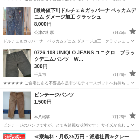
みしませんか？ 家電、趣味・スポーツ・レジャー用品、こども用品、
千葉
千葉市
ジーンズ/デニム
スキニー
[最終値下!!]ドルチェ＆ガッバーナ ベッカムデ
衣料服飾品、生活雑貨、家具、本、CD・DVDなどが無料でまとめて持
ニム ダメージ加工 クラッシュ
ち込めます！ ※詳細はこ...
8,000円
公津の杜駅
7月26日
ドルチェ＆ガッバーナ ベッカムデニム ダメージ加工 クラッシュ ウ
エスト50です キズ汚れはあります ３Ｎお願いします
千葉
富里市
公津の杜駅
ジーンズ/デニム
ドルチェ
0726-108 UNIQLO JEANS ユニクロ ブラッ
クデニムパンツ W…
300円
千葉市
7月26日
★★★★★ ご自宅にある不要品を是非ジモティースポットへお持ち込
みしませんか？ 家電、趣味・スポーツ・レジャー用品、こども用品、
千葉
千葉市
ジーンズ/デニム
ブラックデニム
ビンテージパンツ
衣料服飾品、生活雑貨、家具、本、CD・DVDなどが無料でまとめて持
1,500円
ち込めます！ ※詳細はこ...
本八幡駅
7月26日
ビンテージのパンツですが、とても綺麗な状態です！ サイズが合わな
くなり出品します！ ポケットの中に秘密の、ポケットあり とても楽し
千葉
市川市
本八幡駅
ジーンズ/デニム
ビンテージ
≪寮無料・月収35万円・派遣社員≫クレー
めるパンツです。 生地も、しっかりしています。