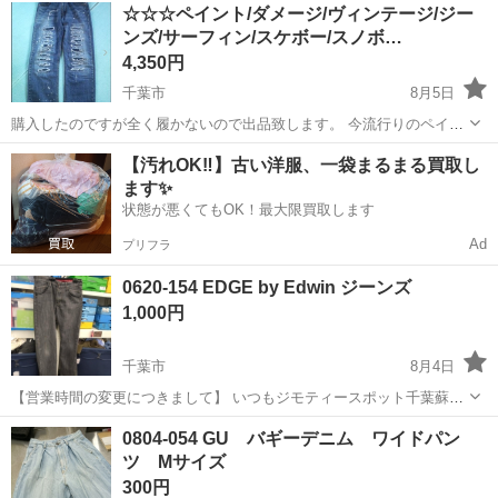
千葉
千葉市
ジーンズ/デニム
現地
☆☆☆ペイント/ダメージ/ヴィンテージ/ジー
衣料服飾品、生活雑貨、家具、本、CD・DVDなどが無料でまとめて持
ンズ/サーフィン/スケボー/スノボ…
ち込めます！ ※詳細はこ...
4,350円
千葉市
8月5日
購入したのですが全く履かないので出品致します。 今流行りのペイン
トダメージジーンズになります。 太過ぎないので丁度良い感じになっ
千葉
千葉市
ジーンズ/デニム
スノボー
【汚れOK‼️】古い洋服、一袋まるまる買取し
ています！ サーフ系やボーダー系の方々にぴったりだと思います！ 程
ます✨
度は試着のみですので美品です。...
状態が悪くてもOK！最大限買取します
Ad
プリフラ
0620-154 EDGE by Edwin ジーンズ
1,000円
千葉市
8月4日
【営業時間の変更につきまして】 いつもジモティースポット千葉蘇我
店をご愛顧いただき誠にありがとうございます。 誠に勝手ではござい
千葉
千葉市
ジーンズ/デニム
リユース
0804-054 GU バギーデニム ワイドパン
ますが、当店は2026年2月より営業終了時間を21時から20時に変更さ
ツ Mサイズ
せて頂いております。 ...
300円