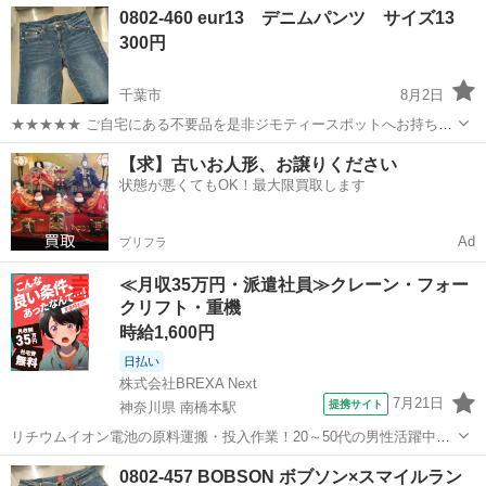
千葉
千葉市
ジーンズ/デニム
0802-460 eur13 デニムパンツ サイズ13
300円
千葉市
8月2日
★★★★★ ご自宅にある不要品を是非ジモティースポットへお持ち込
みしませんか？ 家電、趣味・スポーツ・レジャー用品、こども用品、
千葉
千葉市
ジーンズ/デニム
現地
【求】古いお人形、お譲りください
衣料服飾品、生活雑貨、家具、本、CD・DVDなどが無料でまとめて持
状態が悪くてもOK！最大限買取します
ち込めます！ ※詳細はこ...
Ad
プリフラ
≪月収35万円・派遣社員≫クレーン・フォー
クリフト・重機
時給1,600円
日払い
株式会社BREXA Next
7月21日
提携サイト
神奈川県 南橋本駅
リチウムイオン電池の原料運搬・投入作業！20～50代の男性活躍中★
ワンルーム寮完備！赴任旅費会社負担！年間休日130日★フォークリフ
神奈川
相模原市
南橋本駅
その他
0802-457 BOBSON ボブソン×スマイルラン
ト免許お持ちの方、活躍中！就業先食堂利用可★《神奈川県相模原