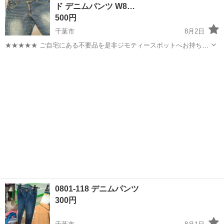
ド デニムパンツ W8…
市》 人気の工場のお仕事 ◇電...
500円
千葉市
8月2日
★★★★★ ご自宅にある不要品を是非ジモティースポットへお持ち込
みしませんか？ 家電、趣味・スポーツ・レジャー用品、こども用品、
千葉
千葉市
ジーンズ/デニム
スマイル
衣料服飾品、生活雑貨、家具、本、CD・DVDなどが無料でまとめて持
ち込めます！ ※詳細はこ...
0801-118 デニムパンツ
300円