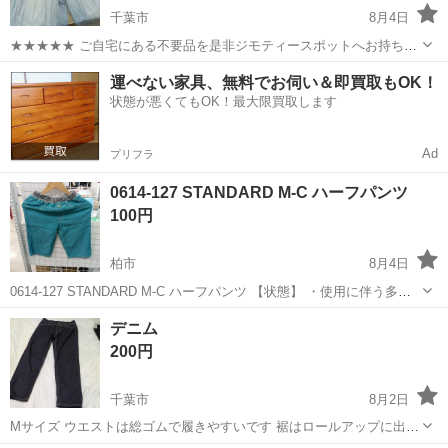
千葉市
8月4日
★★★★★ ご自宅にある不要品を是非ジモティースポットへお持ち込
みしませんか？ 家電、趣味・スポーツ・レジャー用品、こども用品、
千葉
千葉市
ジーンズ/デニム
現地
運べない家具、無料でお伺い＆即買取もOK！
衣料服飾品、生活雑貨、家具、本、CD・DVDなどが無料でまとめて持
状態が悪くてもOK！最大限買取します
ち込めます！ ※詳細はこ...
Ad
プリフラ
0614-127 STANDARD M-C ハーフパンツ
100円
柏市
8月4日
0614-127 STANDARD M-C ハーフパンツ 【状態】 ・使用に伴う多少
のスレ、キズ、落としきれない汚れなどございます ・詳細は現地でご
千葉
柏市
ジーンズ/デニム
現地
デニム
確認ください ・お値引きは出来かねますのでご了承願います ...
200円
千葉市
8月2日
Mサイズ ウエストは総ゴムで履きやすいです 裾はロールアップに出来
ます🎀