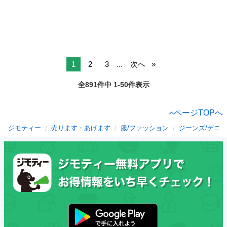
1
2
3
...
次へ
全891件中 1-50件表示
ページTOPへ
ジモティー
売ります・あげます
服/ファッション
ジーンズ/デニム