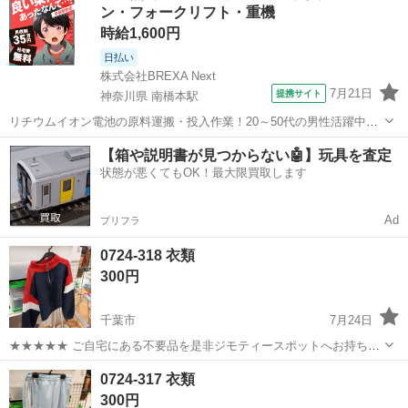
ン・フォークリフト・重機
時給1,600円
日払い
株式会社BREXA Next
7月21日
提携サイト
神奈川県 南橋本駅
リチウムイオン電池の原料運搬・投入作業！20～50代の男性活躍中★
ワンルーム寮完備！赴任旅費会社負担！年間休日130日★フォークリフ
神奈川
相模原市
南橋本駅
その他
【箱や説明書が見つからない🤖】玩具を査定
ト免許お持ちの方、活躍中！就業先食堂利用可★《神奈川県相模原
状態が悪くてもOK！最大限買取します
市》 人気の工場のお仕事 ◇電...
Ad
プリフラ
0724-318 衣類
300円
千葉市
7月24日
★★★★★ ご自宅にある不要品を是非ジモティースポットへお持ち込
みしませんか？ 家電、趣味・スポーツ・レジャー用品、こども用品、
千葉
千葉市
ジーンズ/デニム
現地
0724-317 衣類
衣料服飾品、生活雑貨、家具、本、CD・DVDなどが無料でまとめて持
300円
ち込めます！ ※詳細はこ...