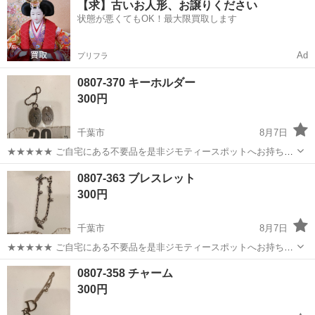
【求】古いお人形、お譲りください
OK◎無料駐車場完備！《茨城県常陸大宮市》 人気の工場のお仕事 ◇
状態が悪くてもOK！最大限買取します
電子部品製造倉庫内の事務...
Ad
プリフラ
0807-370 キーホルダー
300円
千葉市
8月7日
★★★★★ ご自宅にある不要品を是非ジモティースポットへお持ち込
みしませんか？ 家電、趣味・スポーツ・レジャー用品、こども用品、
千葉
千葉市
アクセサリー
キーホルダー
0807-363 ブレスレット
衣料服飾品、生活雑貨、家具、本、CD・DVDなどが無料でまとめて持
300円
ち込めます！ ※詳細はこ...
千葉市
8月7日
★★★★★ ご自宅にある不要品を是非ジモティースポットへお持ち込
みしませんか？ 家電、趣味・スポーツ・レジャー用品、こども用品、
千葉
千葉市
アクセサリー
現地
0807-358 チャーム
衣料服飾品、生活雑貨、家具、本、CD・DVDなどが無料でまとめて持
300円
ち込めます！ ※詳細はこ...