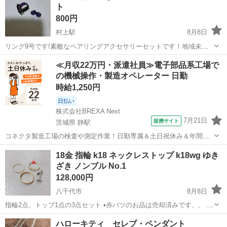
ト
800円
村上駅
8月8日
リング9号です!素敵なペアリングアクセサリーセットです！地域未登
録の人はお断りします！オンラインはお断りします
千葉
八千代市
村上駅
アクセサリー
ペアリング
≪月収22万円・派遣社員≫電子部品系工場で
の機械操作・製造オペレーター 日勤
時給1,250円
日払い
株式会社BREXA Next
7月21日
提携サイト
茨城県 静駅
コネクタ製造工場の検査や測定作業！日勤専属＆土日祝休み＆年間休
日128日★クリーンルーム内作業★マイカー通勤OK＆無料駐車場あり
茨城
常陸大宮市
静駅
その他
18金 指輪 k18 ネックレストップ k18wg ゆき
★就業先食堂利用可！日払い制度あり！《茨城県常陸大宮市》 人気の
ざき ノンブル No.1
工場のお仕事 ◇コネクタ製造工...
128,000円
八千代市
8月8日
指輪2点、トップ1点の3点セット ▪赤バツのお品は売却済みです、、 全
てk18刻印あります。 使用に伴う小キズあります、指輪は若干歪みあ
千葉
八千代市
アクセサリー
ハローキティ セレブ・ペンダント
ります。 指輪サイズは12~13号になります NOMBRE k18wg 0.1...