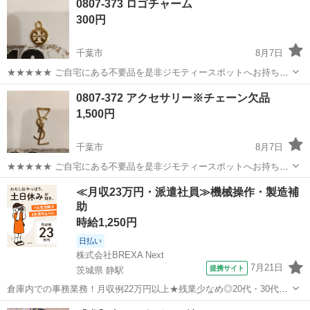
0807-373 ロゴチャーム
衣料服飾品、生活雑貨、家具、本、CD・DVDなどが無料でまとめて持
300円
ち込めます！ ※詳細はこ...
千葉市
8月7日
★★★★★ ご自宅にある不要品を是非ジモティースポットへお持ち込
みしませんか？ 家電、趣味・スポーツ・レジャー用品、こども用品、
千葉
千葉市
アクセサリー
現地
0807-372 アクセサリー※チェーン欠品
衣料服飾品、生活雑貨、家具、本、CD・DVDなどが無料でまとめて持
1,500円
ち込めます！ ※詳細はこ...
千葉市
8月7日
★★★★★ ご自宅にある不要品を是非ジモティースポットへお持ち込
みしませんか？ 家電、趣味・スポーツ・レジャー用品、こども用品、
千葉
千葉市
アクセサリー
現地
≪月収23万円・派遣社員≫機械操作・製造補
衣料服飾品、生活雑貨、家具、本、CD・DVDなどが無料でまとめて持
助
ち込めます！ ※詳細はこ...
時給1,250円
日払い
株式会社BREXA Next
7月21日
提携サイト
茨城県 静駅
倉庫内での事務業務！月収例22万円以上★残業少なめ◎20代・30代・
40代の男女活躍中！空調完備で快適作業★食堂利用可◎マイカー通勤
茨城
常陸大宮市
静駅
その他