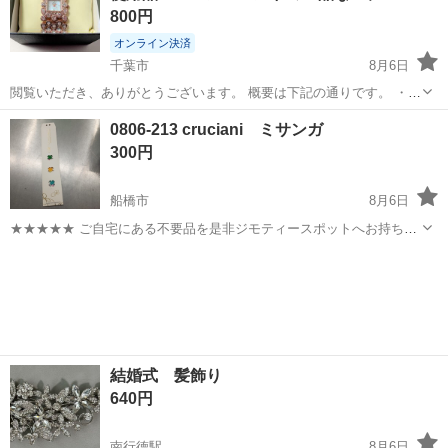
800円
オンライン決済
千葉市
8月6日
閲覧いただき、ありがとうございます。 概要は下記の通りです。 ・ベ
ルトの幅：約3cm ・文字盤の幅：約1.5cm ベルトは写真のように包装
千葉
千葉市
アクセサリー
文字盤
0806-213 cruciani ミサンガ
されている状態です。 当方で普段は使用はしていませんが、動作確
300円
認...
船橋市
8月6日
★★★★★ ご自宅にある不要品を是非ジモティースポットへお持ち込
みしませんか？ 家電、趣味・スポーツ・レジャー用品、こども用品、
千葉
船橋市
アクセサリー
ミサンガ
衣料服飾品、生活雑貨、家具、本、CD・DVDなどが無料でまとめて持
ち込めます！ ※詳細はこ...
結婚式 髪飾り
640円
南行徳駅
8月6日