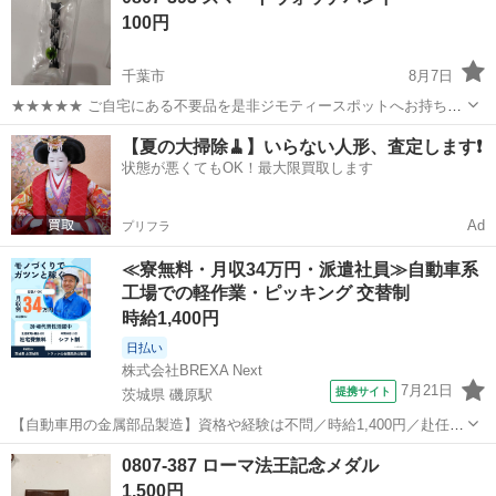
100円
してもわからないものなど多くあ...
千葉市
8月7日
★★★★★ ご自宅にある不要品を是非ジモティースポットへお持ち込
みしませんか？ 家電、趣味・スポーツ・レジャー用品、こども用品、
千葉
千葉市
アクセサリー
スマートウォッチ
【夏の大掃除🧹】いらない人形、査定します❗️
衣料服飾品、生活雑貨、家具、本、CD・DVDなどが無料でまとめて持
状態が悪くてもOK！最大限買取します
ち込めます！ ※詳細はこ...
Ad
プリフラ
≪寮無料・月収34万円・派遣社員≫自動車系
工場での軽作業・ピッキング 交替制
時給1,400円
日払い
株式会社BREXA Next
7月21日
提携サイト
茨城県 磯原駅
【自動車用の金属部品製造】資格や経験は不問／時給1,400円／赴任旅
費会社負担／正社員登用のチャンスあり／食堂利用可能／マイカー通
茨城
北茨城市
磯原駅
その他
0807-387 ローマ法王記念メダル
勤OK《茨城県茨城市》 人気の工場のお仕事 ◇トラックの金属部品の
1,500円
製造◇ ★トラックの金属...