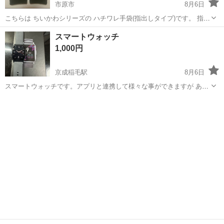
市原市
8月6日
こちらは ちいかわシリーズの ハチワレ手袋(指出しタイプ)です。 指出
しタイプですので スマホの操作も出来ますし お家でのウォームカバー
千葉
市原市
アクセサリー
ハチワレ
スマートウォッチ
としてもお使いいただけます。 2度ほど使いました。 細かい事が気に
1,000円
なる方は購入を...
京成稲毛駅
8月6日
スマートウォッチです。アプリと連携して様々な事ができますが あま
り使わないのでお譲りします。アプリでインターフェースが変更でき
千葉
千葉市
京成稲毛駅
アクセサリー
るので面白いとおもいます。健康管理にもどうぞ。替えのバンドは未
スマートウォッチ
使用です。USBケーブルで充電します。