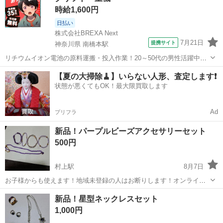
時給1,600円
日払い
株式会社BREXA Next
7月21日
提携サイト
神奈川県 南橋本駅
リチウムイオン電池の原料運搬・投入作業！20～50代の男性活躍中★
ワンルーム寮完備！赴任旅費会社負担！年間休日130日★フォークリフ
神奈川
相模原市
南橋本駅
その他
【夏の大掃除🧹】いらない人形、査定します❗️
ト免許お持ちの方、活躍中！就業先食堂利用可★《神奈川県相模原
状態が悪くてもOK！最大限買取します
市》 人気の工場のお仕事 ◇電...
Ad
プリフラ
新品！パープルビーズアクセサリーセット
500円
村上駅
8月7日
お子様からも使えます！地域未登録の人はお断りします！オンライン
はお断りします！
千葉
八千代市
村上駅
アクセサリー
新品
新品！星型ネックレスセット
1,000円