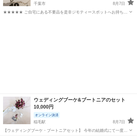
千葉市
8月7日
★★★★★ ご自宅にある不要品を是非ジモティースポットへお持ち込
みしませんか？ 家電、趣味・スポーツ・レジャー用品、こども用品、
千葉
千葉市
アクセサリー
現地
衣料服飾品、生活雑貨、家具、本、CD・DVDなどが無料でまとめて持
ち込めます！ ※詳細はこ...
ウェディングブーケ&ブートニアのセット
10,000円
オンライン決済
稲毛駅
8月7日
【ウェディングブーケ・ブートニアセット】 今年の結婚式にて一度使
用しました。 自宅保管ですのでご理解あるかたのみよろしくお願いし