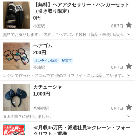
千葉
千葉市
稲毛駅
アクセサリー
【無料】ヘアアクセサリー・ハンガーセット
ます。 ボルドー色のカラーと胡蝶蘭のブーケが 綺麗目ドレスや和装に
（引き取り限定）
ぴったりです！ 定価:1...
0円
小室駅
8月7日
無料でお譲りします。 内容： * ヘアバンド数枚（新品・未使用品が多
め） * カチューシャ収納スタンド * ズボン用ハンガー（ほぼ新品） 写
千葉
船橋市
小室駅
アクセサリー
無料
ヘアゴム
真に写っているものをまとめてお渡しします。 段ボールごとそのまま
200円
お持ち帰りいた...
オンライン決済
配送可
長浦駅
8月7日
レジンで作ったヘアゴムです 他のフリマサイトにも出品しています。
送料は品代に含めました。
千葉
袖ケ浦市
長浦駅
アクセサリー
ゴム
カチューシャ
1,000円
八幡宿駅
8月7日
５.6年前？に使用しました。
千葉
市原市
八幡宿駅
アクセサリー
カチューシャ
≪月収35万円・派遣社員≫クレーン・フォー
クリフト・重機