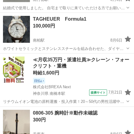
結婚式で使用しました。 自宅まで取りに来ていただける方でお願いし
ます。
千葉
市川市
南行徳駅
アクセサリー
TAGHEUER Formula1
100,000円
南柏駅
8月6日
ホワイトセラミックとステンレススチールを組み合わせた、ダイヤモ
ンドインデックスが輝くエレガントなクォーツ式腕時計です。 - ブラ
千葉
柏市
南柏駅
アクセサリー
≪月収35万円・派遣社員≫クレーン・フォー
ンド: TAG HEUER - モデル名: FORMULA 1 - 型番: WAH1315 -...
クリフト・重機
時給1,600円
日払い
株式会社BREXA Next
7月21日
提携サイト
神奈川県 南橋本駅
リチウムイオン電池の原料運搬・投入作業！20～50代の男性活躍中★
ワンルーム寮完備！赴任旅費会社負担！年間休日130日★フォークリフ
神奈川
相模原市
南橋本駅
その他
0806-305 腕時計※動作未確認
ト免許お持ちの方、活躍中！就業先食堂利用可★《神奈川県相模原
300円
市》 人気の工場のお仕事 ◇電...