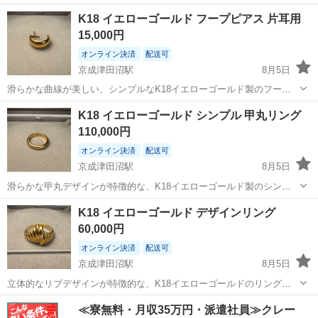
ーゴールドのリングです。 - 素材: K18イエローゴールド - 石の種類:
千葉
習志野市
京成津田沼駅
アクセサリー
貴金属
K18 イエローゴールド フープピアス 片耳用
タイガーアイ - デザイン: カボションカット -刻印：K18 -重さ：4.4g...
15,000円
オンライン決済
配送可
京成津田沼駅
8月5日
滑らかな曲線が美しい、シンプルなK18イエローゴールド製のフープ
ピアスです。 - 素材: K18 - デザイン: フープ - タイプ: 片耳用 -刻印：
千葉
習志野市
京成津田沼駅
アクセサリー
貴金属
K18 イエローゴールド シンプル 甲丸リング
K18 -重さ：0.8g 自分が使うために持っていた不用品を売ります...
110,000円
オンライン決済
配送可
京成津田沼駅
8月5日
滑らかな甲丸デザインが特徴的な、K18イエローゴールド製のシンプ
ルなリングです。 - 素材: K18 - デザイン: 甲丸 - 刻印: K18、星マーク
千葉
習志野市
京成津田沼駅
アクセサリー
貴金属
K18 イエローゴールド デザインリング
-重さ：5.7g -サイズ：13号 自分が使うために持っていた不用品...
60,000円
オンライン決済
配送可
京成津田沼駅
8月5日
立体的なリブデザインが特徴的な、K18イエローゴールドのリングで
す。 - 素材: K18 - デザイン: リブモチーフ - 刻印: K18 -サイズ：16号 -
千葉
習志野市
京成津田沼駅
アクセサリー
≪寮無料・月収35万円・派遣社員≫クレー
重さ：3.1g 自分が使うために持っていた不用品を売ります 貴...