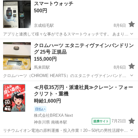
スマートウォッチ
500円
京成稲毛駅
8月6日
アプリと連携して様々な事ができるスマートウォッチです。 あまり使
わないのでお譲りします。健康管理などしたい方にはお勧めです。替
千葉
千葉市
京成稲毛駅
アクセサリー
クロムハーツ エタニティヴァインバンドリン
えのバンドは未使用です。USBケーブルで充電して使います。
グ 25号 正規品
スマートウォッチ
155,000円
馬来田駅
8月6日
クロムハーツ（CHROME HEARTS）のエタニティヴァインバンドリ
ングです。 他に出品している指輪と同じく約10年前に購入した確実な
千葉
木更津市
馬来田駅
アクセサリー
クロムハーツ
≪月収35万円・派遣社員≫クレーン・フォー
正規品となります。 【商品詳細】 ・アイテム：Eternity Vine Band
クリフト・重機
Ri...
時給1,600円
日払い
株式会社BREXA Next
7月21日
提携サイト
神奈川県 南橋本駅
リチウムイオン電池の原料運搬・投入作業！20～50代の男性活躍中★
ワンルーム寮完備！赴任旅費会社負担！年間休日130日★フォークリフ