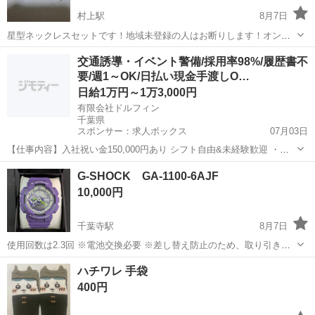
村上駅
8月7日
星型ネックレスセットです！地域未登録の人はお断りします！オンラ
インはお断りします！
千葉
八千代市
村上駅
アクセサリー
セット
交通誘導・イベント警備/採用率98%/履歴書不
要/週1～OK/日払い現金手渡しO…
日給1万円～1万3,000円
有限会社ドルフィン
千葉県
スポンサー：求人ボックス
07月03日
【仕事内容】入社祝い金150,000円あり シフト自由&未経験歓迎
・直
行直帰OK ・一部車・自転車・バイク通勤OK ・週1～OK ・日払い・
アルバイト・パート
G-SHOCK GA-1100-6AJF
週払いOK、現金手渡しも可能です! <仕事内容> 建築・土木工事現場
10,000円
で...
千葉寺駅
8月7日
使用回数は2.3回 ※電池交換必要 ※差し替え防止のため、取り引き後
に 返品やキャンセルはお受けできません。 ※値下げは徐々にしていき
千葉
千葉市
千葉寺駅
アクセサリー
SHOCK
ハチワレ 手袋
ますので、 値下げコメントはスルーします。
400円