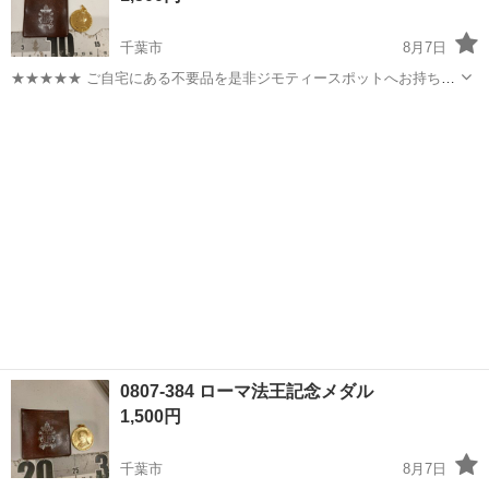
千葉市
8月7日
★★★★★ ご自宅にある不要品を是非ジモティースポットへお持ち込
みしませんか？ 家電、趣味・スポーツ・レジャー用品、こども用品、
千葉
千葉市
アクセサリー
メダル
衣料服飾品、生活雑貨、家具、本、CD・DVDなどが無料でまとめて持
ち込めます！ ※詳細はこ...
0807-384 ローマ法王記念メダル
1,500円
千葉市
8月7日