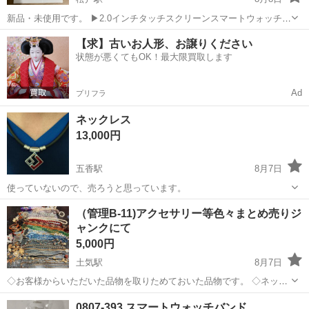
新品・未使用です。 ▶2.0インチタッチスクリーンスマートウォッチ
Type-T(ピンク) 松戸近郊ではコンビニ駐車場にて直接の引渡しとなり
千葉
松戸市
松戸駅
アクセサリー
スマートウォッチ
【求】古いお人形、お譲りください
ます。 平日だと20時以降になる可能性があります。 土日祝は日中...
状態が悪くてもOK！最大限買取します
Ad
プリフラ
ネックレス
13,000円
五香駅
8月7日
使っていないので、売ろうと思っています。
千葉
松戸市
五香駅
アクセサリー
（管理B-11)アクセサリー等色々まとめ売りジ
ャンクにて
5,000円
土気駅
8月7日
◇お客様からいただいた品物を取りためておいた品物です。 ◇ネック
レスやイヤリング・時計（電池切れ）リップ入れ等小物等色々まとめ
千葉
千葉市
土気駅
アクセサリー
ジャンク
0807-393 スマートウォッチバンド
売りになりますが手作り品や制作途中のもの壊れているもの画像検索