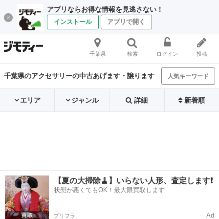
アプリならお得な情報を見逃さない！
インストール
アプリで開く
千葉県
検索
ログイン
投稿
千葉県のアクセサリーの中古あげます・譲ります
人気キーワード
エリア
ジャンル
詳細
新着順
【夏の大掃除🧹】いらない人形、査定します❗️
状態が悪くてもOK！最大限買取します
Ad
プリフラ