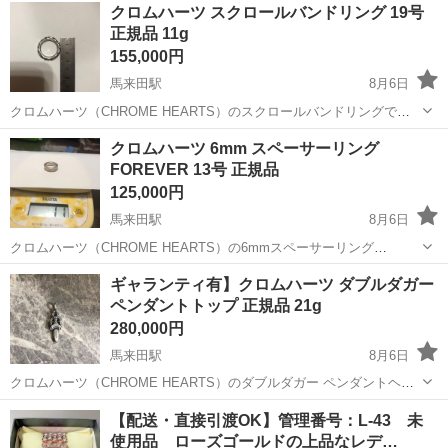
神奈川
相模原市
南橋本駅
その他
クロムハーツ スクロールバンドリング 19号
ト免許お持ちの方、活躍中！就業先食堂利用可★《神奈川県相模原
正規品 11g
市》 人気の工場のお仕事 ◇電...
155,000円
馬来田駅
8月6日
クロムハーツ（CHROME HEARTS）のスクロールバンドリングで
す。 波をモチーフにした流れるようなデザインで、重ね付けにも人気
千葉
木更津市
馬来田駅
アクセサリー
クロムハーツ
クロムハーツ 6mm スペーサーリング
のリングです。 【商品詳細】 ・アイテム：Scroll Band Ring（スクロ
FOREVER 13号 正規品
ールバンド...
125,000円
馬来田駅
8月6日
クロムハーツ（CHROME HEARTS）の6mmスペーサーリング
（FOREVERリング）です。 確実な正規品となります。 【商品詳細】
千葉
木更津市
馬来田駅
アクセサリー
クロムハーツ
ギャランティ有】クロムハーツ ダブルダガー
・アイテム：6mm Spacer Ring FOREVER ・サイズ：13号 ・素
ペンダントトップ 正規品 21g
材：...
280,000円
馬来田駅
8月6日
クロムハーツ（CHROME HEARTS）のダブルダガー ペンダントヘッ
ドです。 ギャランティ（インボイス）付属の確実な正規品となりま
千葉
木更津市
馬来田駅
アクセサリー
【配送・直接引渡OK】管理番号：L-43 未
す。 【商品詳細】 ・アイテム：DOUBLE DAGGER（ダブルダガー）
使用品 ローズゴールドの上品なレデ…
・素材：シルバ...