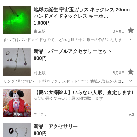
地球の誕生 宇宙玉ガラス ネックレス 20mm
ハンドメイドネックレス キーホ…
1,000円
東京駅
8月8日
すべてはバンドメイドなので、どれも世の中に唯一の作品になりま
す。気泡も作品の一部としています。見る場所や光、ライトの種類に
千葉
千葉市
東京駅
アクセサリー
新品！パープルアクセサリーセット
よって見え方が変わる作品なので動画および写真とは違う印象を受け
800円
ることもあるかもしれません、ご理解して頂...
村上駅
8月8日
リング7号です!ハート型ネックレスセットです！地域未登録の人はお
断りします！オンラインはお断りします！
千葉
八千代市
村上駅
アクセサリー
ハート
【夏の大掃除🧹】いらない人形、査定します❗️
状態が悪くてもOK！最大限買取します
Ad
プリフラ
新品！アクセサリー
800円