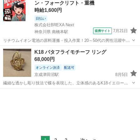
ン・フォークリフト・重機
時給1,600円
日払い
株式会社BREXA Next
7月21日
提携サイト
神奈川県 南橋本駅
リチウムイオン電池の原料運搬・投入作業！20～50代の男性活躍中★
ワンルーム寮完備！赴任旅費会社負担！年間休日130日★フォークリフ
神奈川
相模原市
南橋本駅
その他
K18 バタフライモチーフ リング
ト免許お持ちの方、活躍中！就業先食堂利用可★《神奈川県相模原
68,000円
市》 人気の工場のお仕事 ◇電...
オンライン決済
配送可
京成津田沼駅
8月5日
繊細な透かし彫り技法で蝶を表現した、立体感のあるK18イエローゴ
ールド製リングです。 - 素材: K18 - モチーフ: バタフライ -刻印：K18
千葉
習志野市
京成津田沼駅
アクセサリー
-重さ：3.5g -サイズ：14.5号 自分が使うために持っていた不用...