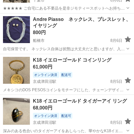
千葉市
8月6日
★★★★★ ご自宅にある不要品を是非ジモティースポットへお持ち込
みしませんか？ 家電、趣味・スポーツ・レジャー用品、こども用品、
千葉
千葉市
アクセサリー
現地
Andre Piasso ネックレス、ブレスレット、
衣料服飾品、生活雑貨、家具、本、CD・DVDなどが無料でまとめて持
イヤリング
ち込めます！ ※詳細はこ...
800円
船橋市
8月6日
自宅保管です。 ネックレス自体は状態は大丈夫だと思いますが、入れ
物の状態はあまりよくありません。 パールの部分を一つずつにして、
千葉
船橋市
アクセサリー
自体
K18 イエローゴールド コインリング
ネックレスとブレスレットに分けることも可能です。 イヤリング裏の
61,000円
ゴム部分が行方不明です。 ...
オンライン決済
配送可
京成津田沼駅
8月5日
メキシコのDOS PESOSコインをモチーフにした、チェーンデザイン
が揺れる華やかなゴールドリングです。 - 素材: K18 /K21 -刻印：K18 -
千葉
習志野市
京成津田沼駅
アクセサリー
メキシコ
K18 イエローゴールド タイガーアイ リング
サイズ：13.5号 -重さ：3g (コイン1.6g) - デザイン:...
68,000円
オンライン決済
配送可
京成津田沼駅
8月5日
深みのある色合いのタイガーアイをあしらった、華やかなK18イエロ