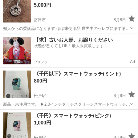
5,000円
富津市
8月8日
知人からの委託品になります ほぼ未使用品 世界中のセレブにますます
人気のハローキティが、とびきりゴージャスな宝飾ペンダントに。
千葉
富津市
アクセサリー
【求】古いお人形、お譲りください
112石ものスワロフスキークリスタルがキラキラと眩く連なる光の輪か
状態が悪くてもOK！最大限買取します
ら、キュートな顔を覗かせるハロ...
Ad
プリフラ
《千円以下》スマートウォッチ(ミント)
800円
松戸駅
8月8日
新品・未使用です。 ▶2.0インチタッチスクリーンスマートウォッチ
Type-T(ミント) 松戸近郊ではコンビニ駐車場にて直接の引渡しとなり
千葉
松戸市
松戸駅
アクセサリー
ミント
《千円》スマートウォッチ(ピンク)
ます。 平日だと20時以降になる可能性があります。 土日祝は日中...
1,000円
松戸駅
8月8日