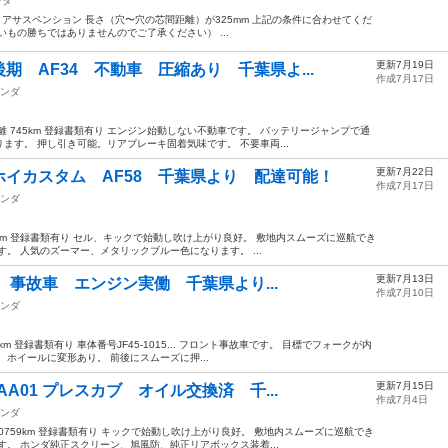
ンダ
リアサスペンション 長さ（穴〜穴の芯間距離）が325mm 上記の条件に合わせてくだ
もの勝ちではありませんのでご了承ください） ...
更新7月19日
 AF34 不動車 圧縮あり 千葉県よ...
作成7月17日
ンダ
 745km 登録書類有り エンジン始動しない不動車です。 バッテリージャンプで通
ます。 押し引き可能。リアブレーキ固着気味です。 不要車両...
更新7月22日
イカスタム AF58 千葉県より 配達可能！
作成7月17日
ンダ
33km 登録書類有り セル、キックで始動し吹け上がり良好。 敷地内スムーズに巡航でき
。 人気のズーマー、メタリックブルー色になります。 ...
更新7月13日
5 事故車 エンジン実働 千葉県より...
作成7月10日
ンダ
km 登録書類有り 車体番号JF45-1015... フロント事故車です。 目標でフォークが内
ホイールに変形あり。 前後にスムーズに押...
更新7月15日
A01 プレスカブ オイル交換済 千...
作成7月4日
ンダ
60759km 登録書類有り キックで始動し吹け上がり良好。 敷地内スムーズに巡航でき
。 ホンダ純正スクリーン、旭風防、純正リアボックス装着...