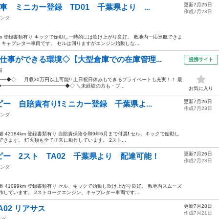
更新7月25日
 ミニカー登録 TD01 千葉県より ...
作成7月23日
ンダ
7km 登録書類有り キックで始動し一時的には吹け上がり良好。 敷地内一応巡航できま
キャブレター車両です。 セルは回りますがエンジン始動しな...
仕事ができる環境◇【大型倉庫での在庫管理...
提携サイト
場
━━◆◇ 月収30万円以上可能!! 土日祝日休みもできるプライベートも充実！！ 最
◆━━━━━━━━━━━━━◆◇ ＼未経験の方も・ブ...
お気に入り
更新7月26日
 自賠責有り❗️ミニカー登録 千葉県よ...
作成7月23日
ンダ
42184km 登録書類有り 自賠責保険令和9年6月まで付属❗️ セル、キックで始動し
きます。 灯火類も全て正常に動作しています。 2スト...
更新7月26日
ー 2スト TA02 千葉県より 配達可能！
作成7月23日
ンダ
 41099km 登録書類有り セル、キックで始動し吹け上がり良好。 敷地内スムーズ
しています。 2ストロークエンジン、キャブレター車両です...
更新7月28日
HA02 リアサス
作成7月21日