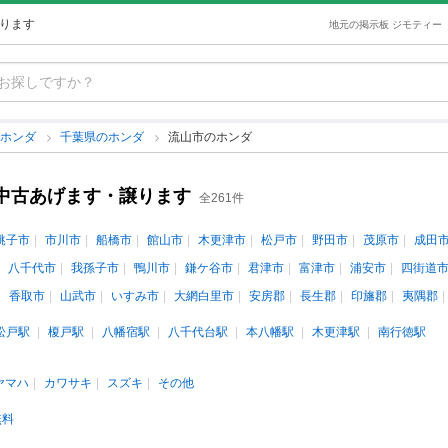
譲ります
地元の掲示板 ジモティー
ホンダ
千葉県のホンダ
流山市のホンダ
の中古あげます・譲ります
全261件
銚子市
市川市
船橋市
館山市
木更津市
松戸市
野田市
茂原市
成田
八千代市
我孫子市
鴨川市
鎌ケ谷市
君津市
富津市
浦安市
四街道
香取市
山武市
いすみ市
大網白里市
安房郡
長生郡
印旛郡
夷隅郡
松戸駅
榎戸駅
八幡宿駅
八千代台駅
本八幡駅
木更津駅
南行徳駅
ヤマハ
カワサキ
スズキ
その他
無料