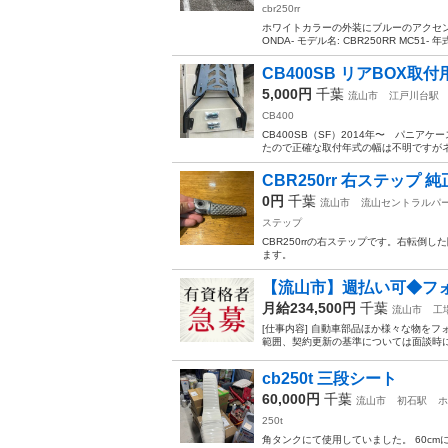
cbr250rr
ホワイトカラーの外装にブルーのアクセントが
ONDA- モデル名: CBR250RR MC51- 年式
CB400SB リアBOX取
5,000円
千葉
流山市
江戸川台駅
CB400
CB400SB（SF）2014年〜 パニ
たので正確な取付年式の幅は不明ですがネッ
CBR250rr 右ステップ 
0円
千葉
流山市
流山セントラルパ
ステップ
CBR250rrの右ステップです。右転倒
ます。
【流山市】週払い可◆フォ
月給234,500円
千葉
流山市
工
[仕事内容] 自動車部品ほか様々な物を
範囲、契約更新の基準については面談時に
cb250t 三段シート
60,000円
千葉
流山市
初石駅
ホ
250t
角タンクにて使用していました。 60cm