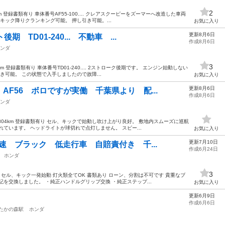
2
m 登録書類有り 車体番号AF55-100.... クレアスクーピーをズーマーへ改造した車両
キック降りクランキング可能。 押し引き可能。...
お気に入り
更新8月6日
 TD01-240... 不動車 ...
作成8月6日
ンダ
3
m 登録書類有り 車体番号TD01-240.... 2ストローク後期です。 エンジン始動しない
き可能。 この状態で入手しましたので故障...
お気に入り
更新8月6日
F56 ボロですが実働 千葉県より 配...
作成8月6日
ンダ
804km 登録書類有り セル、キックで始動し吹け上がり良好。 敷地内スムーズに巡航
ています。 ヘッドライトが球切れで点灯しません。 スピー...
お気に入り
更新7月10日
速 ブラック 低走行車 自賠責付き 千...
作成6月24日
ホンダ
3
 セル、キック一発始動 灯火類全てOK 書類あり ローン、分割は不可です 貴重なブ
を交換しました。 ・純正ハンドルグリップ交換 ・純正ステップ...
お気に入り
更新6月9日
作成6月6日
たかの森駅
ホンダ