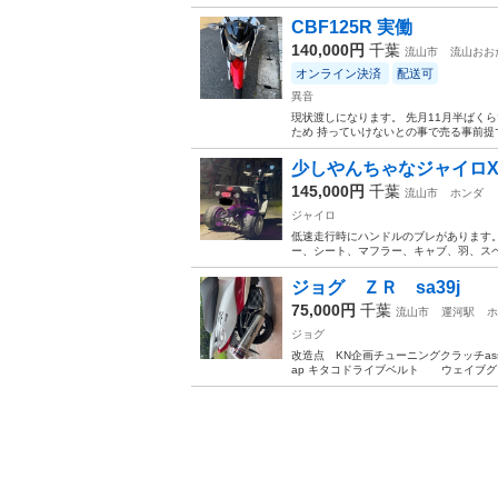
CBF125R 実働
140,000円
千葉
流山市
流山おお
オンライン決済
配送可
異音
現状渡しになります。 先月11月半ばく
ため 持っていけないとの事で売る事前提で
少しやんちゃなジャイロX2
145,000円
千葉
流山市
ホンダ
ジャイロ
低速走行時にハンドルのブレがあります。
ー、シート、マフラー、キャブ、羽、スペー
ジョグ ＺＲ sa39j
75,000円
千葉
流山市
運河駅
ホ
ジョグ
改造点 KN企画チューニングクラッチa
ap キタコドライブベルト ウェイブグリップ