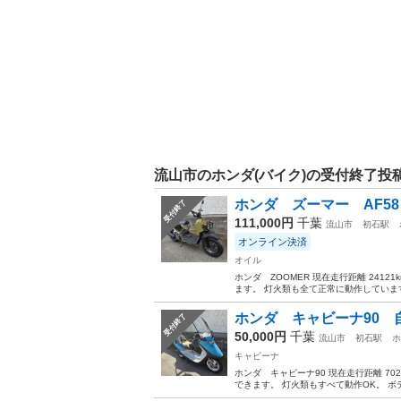
流山市のホンダ(バイク)の受付終了投
ホンダ ズーマー AF58
受付終了
111,000円
千葉
流山市
初石駅
オンライン決済
オイル
ホンダ ZOOMER 現在走行距離 241
ます。 灯火類も全て正常に動作しています
ホンダ キャビーナ90
受付終了
50,000円
千葉
流山市
初石駅
ホ
キャビーナ
ホンダ キャビーナ90 現在走行距離 7
できます。 灯火類もすべて動作OK。 ボ