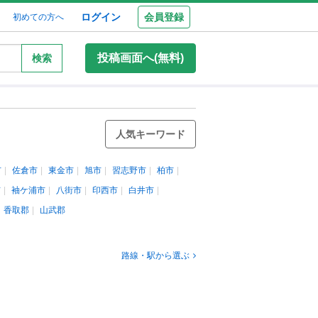
ログイン
会員登録
初めての方へ
投稿画面へ(無料)
検索
人気キーワード
市
佐倉市
東金市
旭市
習志野市
柏市
市
袖ケ浦市
八街市
印西市
白井市
香取郡
山武郡
路線・駅から選ぶ