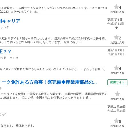
4
映える、スポーティなスタイリングのHONDA CBR250RRです。- メーカー: H
:2023- カラー: ホワイト- ホ...
お気に入り
更新7月8日
付用キャリア
作成3月31日
ホンダ
2
アケース取付用デイトナ製キャリアになります。 当方の車両年式が2014年式への取付でし
トで調べると2014年〜21年となっています。 写真に有り...
お気に入り
更新1月19日
純正？？
作成1月19日
ーク駅
ホンダ
4
した際にステップ折れた方にもしかしたら使っていただけるかと、、 よろしくお願いし
お気に入り
ーク免許ある方急募！寮完備◆産業用部品の...
提携サイト
場
フォークリフトを使用して運搬する倉庫内作業です。 ※業務の変更、就業場所の変更の
お伝えします。 ◎この他、全国各地にお仕事たくさんあります！ 通...
お気に入り
更新10月25日
作成10月24日
ンダ
6
になります。 補強ありです。
お気に入り