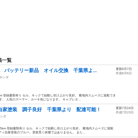
稿一覧
更新8月7日
 バッテリー新品 オイル交換 千葉県よ...
作成8月6日
ホンダ
21km 登録書類有り セル、キックで始動し吹け上がり良好。 敷地内スムーズに巡航でき
。 人気のズーマー、カーキ色になります。 キャブレタ...
更新7月24日
 自家塗装 調子良好 千葉県より 配達可能！
作成7月23日
ンダ
025km 登録書類有り セル、キックで始動し吹け上がり良好。 敷地内スムーズに巡航
ディ自家塗装のブルー。塗装荒く綺麗ではありません。 また...