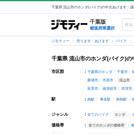
千葉県 流山市のホンダ(バイク)の中古あげます・
千葉版
都道府県選択
ジモティー
売ります・あげます
バイク
千葉県 流山市のホンダ(バイク)
市区郡
：
千葉県のホンダ
千葉市
勝浦市
市原市
流山市
富里市
南房総市
匝瑳市
駅
：
柏駅
東金駅
南柏駅
ジャンル
：
全てのバイク
ホンダ
価格帯
：
全てのホンダの価格帯