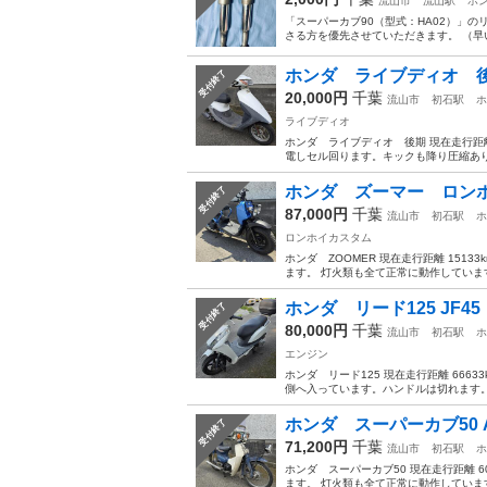
流山市
流山駅
ホ
「スーパーカブ90（型式：HA02）」の
さる方を優先させていただきます。 （早い
ホンダ ライブディオ 後期
受付終了
20,000円
千葉
流山市
初石駅
ホ
ライブディオ
ホンダ ライブディオ 後期 現在走行距離
電しセル回ります。キックも降り圧縮あり
ホンダ ズーマー ロンホ
受付終了
87,000円
千葉
流山市
初石駅
ホ
ロンホイカスタム
ホンダ ZOOMER 現在走行距離 151
ます。 灯火類も全て正常に動作しています
ホンダ リード125 JF4
受付終了
80,000円
千葉
流山市
初石駅
ホ
エンジン
ホンダ リード125 現在走行距離 66633
側へ入っています。ハンドルは切れます。 
ホンダ スーパーカブ50 A
受付終了
71,200円
千葉
流山市
初石駅
ホ
ホンダ スーパーカブ50 現在走行距離 
ます。 灯火類も全て正常に動作しています