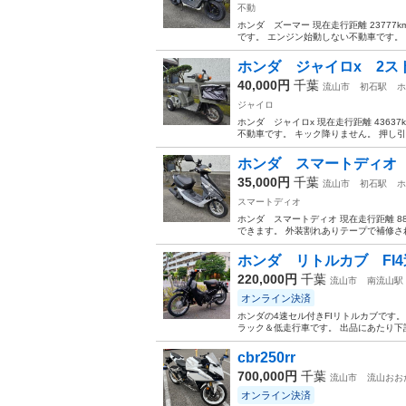
不動
ホンダ ズーマー 現在走行距離 23777k
です。 エンジン始動しない不動車です。 
ホンダ ジャイロx 2スト後期
40,000円
千葉
流山市
初石駅
ホ
ジャイロ
ホンダ ジャイロx 現在走行距離 43637k
不動車です。 キック降りません。 押し引
ホンダ スマートディオ A
35,000円
千葉
流山市
初石駅
ホ
スマートディオ
ホンダ スマートディオ 現在走行距離 8
できます。 外装割れありテープで補修され
ホンダ リトルカブ FI4
220,000円
千葉
流山市
南流山駅
オンライン決済
ホンダの4速セル付きFIリトルカブです。
ラック＆低走行車です。 出品にあたり下記
cbr250rr
700,000円
千葉
流山市
流山おお
オンライン決済