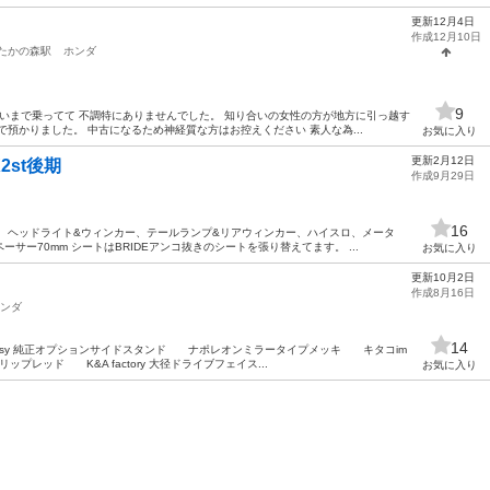
更新12月4日
作成12月10日
たかの森駅
ホンダ
9
らいまで乗ってて 不調特にありませんでした。 知り合いの女性の方が地方に引っ越す
預かりました。 中古になるため神経質な方はお控えください 素人な為...
お気に入り
更新2月12日
st後期
作成9月29日
16
 ヘッドライト&ウィンカー、テールランプ&リアウィンカー、ハイスロ、メータ
サー70mm シートはBRIDEアンコ抜きのシートを張り替えてます。 ...
お気に入り
更新10月2日
作成8月16日
ンダ
14
ssy 純正オプションサイドスタンド ナポレオンミラータイプメッキ キタコim
レッド K&A factory 大径ドライブフェイス...
お気に入り