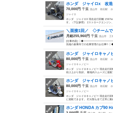
ホンダ ジャイロx 改造車
受付終了
70,000円
千葉
流山市
初石駅
ホ
ジャイロ
ホンダ ジャイロX 現在走行距離 159
す。（下記参照） 2ストロークエンジン、
＼面接1回／ ◇チームで
月給255,960円
千葉
流山市
工
[仕事内容] ◇◆━━━━━━━━━━━
先端の倉庫内での在庫管理のお仕事!! ◇
ホンダ ジャイロキャノピー
受付終了
80,000円
千葉
流山市
初石駅
ホ
ジャイロキャノピー
ホンダ ジャイロキャノピー 現在走行距離 
吹け上がり良好。 敷地内スムーズに巡航で
ホンダ ジャイロキャノピ
受付終了
80,000円
千葉
流山市
初石駅
ホ
ジャイロキャノピー
ホンダ ジャイロキャノピー 現在走行距離
に巡航できます。 灯火類も全て正常に動作
ホンダ HONDA カブ90 
受付終了
2,000円
千葉