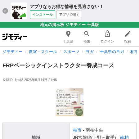
アプリならお得な情報を見逃さない！
インストール
アプリで開く
地元の掲示板 ジモティー 千葉版
千葉県
検索
ログイン
投稿
ジモティー
教室・スクール
スポーツ
ヨガ
千葉県のヨガ
柏市
FRPベーシックインストラクター養成コース
投稿ID: 1pulj3
2026年6月14日 21:46
柏市
- 南柏中央
地域
JR常磐線(上野～取手) -
南柏