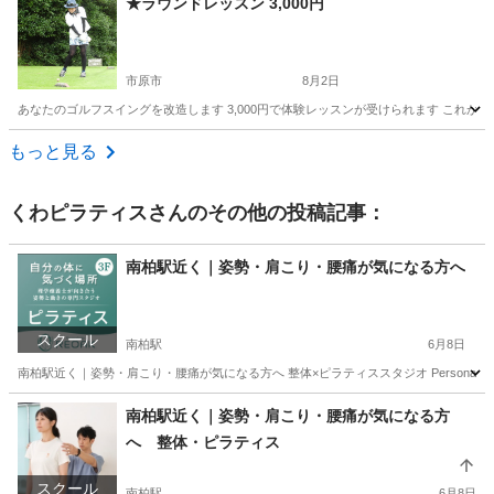
★ラウンドレッスン 3,000円
市原市
8月2日
あなたのゴルフスイングを改造します 3,000円で体験レッスンが受けられます これか
千葉
市原市
ゴルフ
レッスン
もっと見る
くわピラティス
さんのその他の投稿記事：
南柏駅近く｜姿勢・肩こり・腰痛が気になる方へ
スクール
南柏駅
6月8日
南柏駅近く｜姿勢・肩こり・腰痛が気になる方へ 整体×ピラティススタジオ Personalb
千葉
柏市
南柏駅
ヨガ
姿勢
南柏駅近く｜姿勢・肩こり・腰痛が気になる方
へ 整体・ピラティス
スクール
南柏駅
6月8日