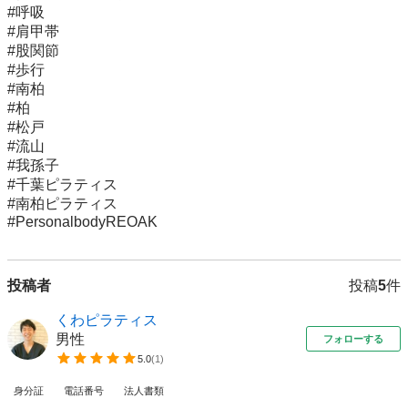
#呼吸

#肩甲帯

#股関節

#歩行

#南柏

#柏

#松戸

#流山

#我孫子

#千葉ピラティス

#南柏ピラティス

#PersonalbodyREOAK
投稿者
投稿
5
件
くわピラティス
男性
フォローする
5.0
(
1
)
身分証
電話番号
法人書類