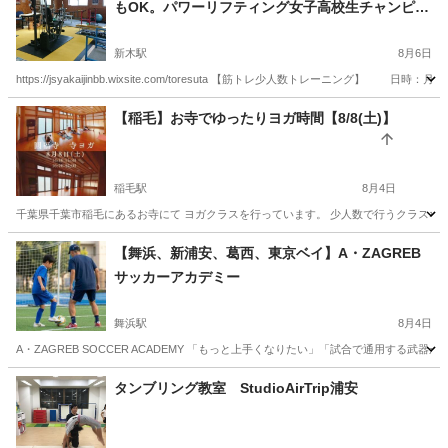
もOK。パワーリフティング女子高校生チャンピオ
ン輩出！（鍼灸治療院併設）
新木駅
8月6日
https://jsyakaijinbb.wixsite.com/toresuta 【筋トレ少人
千葉
我孫子市
新木駅
その他
筋トレ
【稲毛】お寺でゆったりヨガ時間【8/8(土)】
稲毛駅
8月4日
千葉県千葉市稲毛にあるお寺にて ヨガクラスを行っています。 少人数で行うクラスなので 初め
千葉
千葉市
稲毛駅
ヨガ
お寺
【舞浜、新浦安、葛西、東京ベイ】A・ZAGREB
サッカーアカデミー
舞浜駅
8月4日
A・ZAGREB SOCCER ACADEMY 「もっと上手くなりたい」「試合で通用する武
千葉
浦安市
舞浜駅
サッカー
少人数
タンブリング教室 StudioAirTrip浦安