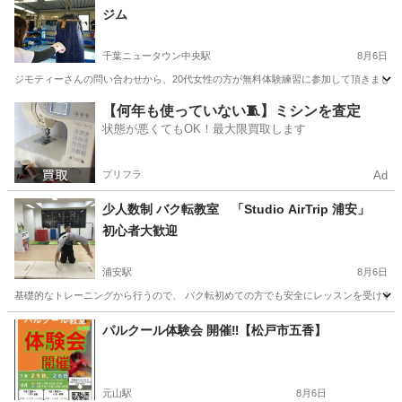
ジム
千葉ニュータウン中央駅
8月6日
ジモティーさんの問い合わせから、20代女性の方が無料体験練習に参加して頂きました。 お気軽に見学＆
千葉
白井市
千葉ニュータウン中央駅
空手/他格闘技
武道
【何年も使っていない🧵】ミシンを査定
状態が悪くてもOK！最大限買取します
プリフラ
Ad
少人数制 バク転教室 「Studio AirTrip 浦安」
初心者大歓迎
浦安駅
8月6日
基礎的なトレーニングから行うので、 バク転初めての方でも安全にレッスンを受けること
千葉
浦安市
浦安駅
体操
バク
パルクール体験会 開催‼️【松戸市五香】
元山駅
8月6日