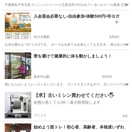
千葉県松戸市五香 の ニンジャ☆パーク五香店内で行われているパルクール教室 五香にて 夏休みの
千葉
松戸市
元山駅
スポーツ
パルクール
入会退会必要なし•自由参加•体験500円•寺ヨガ
市川大野駅
8月6日
お寺の畳の上で行うヨガです。 ポーズは出来ても出来なくても大丈夫、 体がほぐれる 気持
千葉
市川市
市川大野駅
ヨガ
密を避けて健康的に体を動かしましょう！
原木中山駅
8月6日
密にならないようレッスンをしています。 ダンススタジオなので、 広いスペースをゆった
千葉
市川市
原木中山駅
ヨガ
【求】古いミシン買わせてください🖐️
状態が悪くてもOK！最大限買取します
プリフラ
Ad
始めよう筋トレ！初心者、高齢者、本格派いずれ