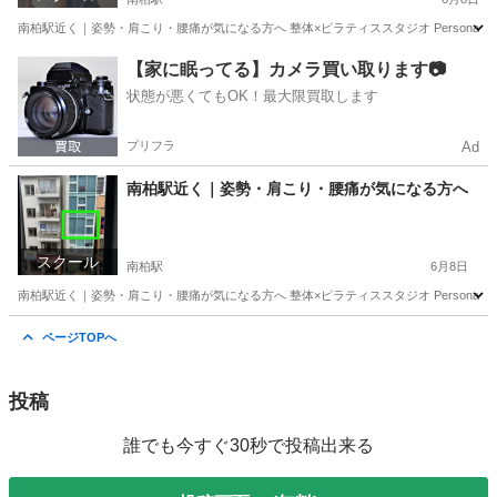
南柏駅近く｜姿勢・肩こり・腰痛が気になる方へ 整体×ピラティススタジオ Personalb
千葉
柏市
南柏駅
整体
レッスン生
【家に眠ってる】カメラ買い取ります📷
状態が悪くてもOK！最大限買取します
プリフラ
Ad
南柏駅近く｜姿勢・肩こり・腰痛が気になる方へ
スクール
南柏駅
6月8日
南柏駅近く｜姿勢・肩こり・腰痛が気になる方へ 整体×ピラティススタジオ Personalb
千葉
柏市
南柏駅
マッサージ
姿勢
ページTOPへ
投稿
誰でも今すぐ30秒で投稿出来る