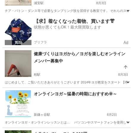
浦安駅
8月3日
チア・バトン・ダンス等で必要なタンブリング技を習得する教室です。 それらのスポー
千葉
浦安市
浦安駅
スポーツ
タンブリング
【求】着なくなった着物、買います👘
状態が悪くてもOK！最大限買取します
プリフラ
Ad
健康づくりはヨガから／ヨガを楽しむオンライン
メンバー募集中
柏駅
8月3日
はじめまして、ご覧いただきありがとうございます 2014年ヨガ教室をスタート 【呼吸
千葉
柏市
柏駅
ヨガ
オンライン
オンラインヨガ～猛暑の時期におすすめ🌞～
新鎌ヶ谷駅
8月2日
オンラインヨガ・オンラインレッスンとは… パソコンやスマートフォンを使用して、ご
千葉
白井市
新鎌ヶ谷駅
ヨガ
オンライン