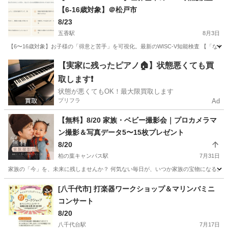
【6-16歳対象】＠松戸市
8/23
五香駅
8月3日
【6〜16歳対象】お子様の「得意と苦手」を可視化。最新のWISC-V知能検査 【「な
千葉
松戸市
五香駅
育児
対象
【実家に残ったピアノ🏠】状態悪くても買
取します❗️
状態が悪くてもOK！最大限買取します
プリフラ
Ad
【無料】8/20 家族・ベビー撮影会｜プロカメラマ
ン撮影＆写真データ5〜15枚プレゼント
8/20
柏の葉キャンパス駅
7月31日
家族の「今」を、未来に残しませんか？ 何気ない毎日が、いつか家族の宝物になる。 Sunny
千葉
柏市
柏の葉キャンパス駅
育児
カメラマン
[八千代市] 打楽器ワークショップ＆マリンバミニ
コンサート
8/20
八千代台駅
7月17日