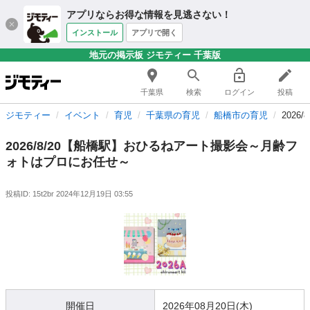
アプリならお得な情報を見逃さない！
インストール
アプリで開く
地元の掲示板 ジモティー 千葉版
千葉県
検索
ログイン
投稿
ジモティー
イベント
育児
千葉県の育児
船橋市の育児
202
2026/8/20【船橋駅】おひるねアート撮影会～月齢フ
ォトはプロにお任せ～
投稿ID: 15t2br
2024年12月19日 03:55
開催日
2026年08月20日(木)