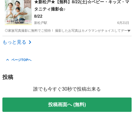
★新松戸★【無料】8/22(土)☆ベビー・キッズ・マ
タニティ撮影会♪
8/22
新松戸駅
6月21日
◎家族写真撮影に無料でご招待！ 撮影したお写真はカメラマンがチョイスしてデータで1
千葉
松戸市
新松戸駅
育児
もっと見る
ページTOPへ
投稿
誰でも今すぐ30秒で投稿出来る
投稿画面へ (無料)