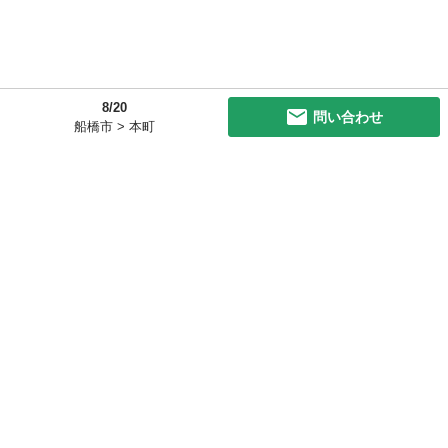
8/20
問い合わせ
船橋市 > 本町
初めての方へ
利用規約
プライバシーポリシー
プライバシー・ステートメント
健全化に資する運用方針
お問い合わせ
運営会社
サイトマップ
ご利用ガイド
フリーワードで探す
PC版で表示
都道府県選択
特定商取引法の表示
利用者情報の外部送信について