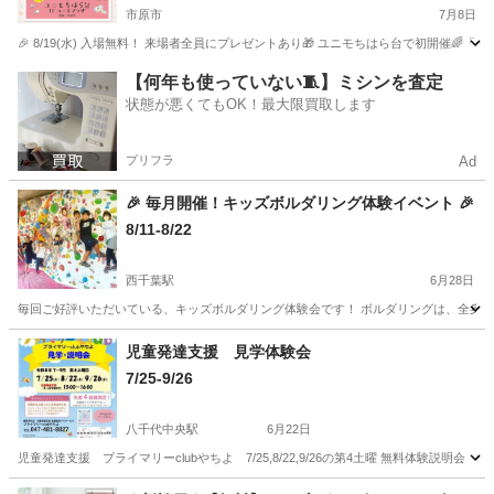
市原市
7月8日
🎉 8/19(水) 入場無料！ 来場者全員にプレゼントあり🎁 ユニモちはら台で初開催
千葉
市原市
育児
ママハピ
【何年も使っていない🧵】ミシンを査定
状態が悪くてもOK！最大限買取します
プリフラ
Ad
🎉 毎月開催！キッズボルダリング体験イベント 🎉
8/11-8/22
西千葉駅
6月28日
毎回ご好評いただいている、キッズボルダリング体験会です！ ボルダリングは、全身の
千葉
千葉市
西千葉駅
育児
ボルダリング
児童発達支援 見学体験会
7/25-9/26
八千代中央駅
6月22日
児童発達支援 プライマリーclubやちよ 7/25,8/22,9/26の第4土曜 無料体験説
千葉
八千代市
八千代中央駅
育児
club