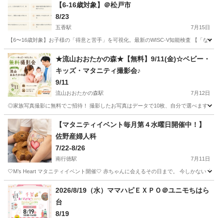
【6-16歳対象】＠松戸市
8/23
五香駅
7月15日
【6〜16歳対象】お子様の「得意と苦手」を可視化。最新のWISC-V知能検査 【「な
千葉
松戸市
五香駅
育児
★流山おおたかの森★【無料】9/11(金)☆ベビー・
キッズ・マタニティ撮影会♪
9/11
流山おおたかの森駅
7月12日
◎家族写真撮影に無料でご招待！ 撮影したお写真はデータで10枚、自分で選べます！ 
千葉
流山市
流山おおたかの森駅
育児
お金
【マタニティイベント毎月第４水曜日開催中！】
佐野産婦人科
7/22-8/26
南行徳駅
7月11日
🤍M’s Heart マタニティイベント開催🤍 赤ちゃんに会えるその日まで。 今しかな
千葉
市川市
南行徳駅
育児
マタニティ
2026/8/19（水）ママハピＥＸＰＯ＠ユニモちはら
台
8/19