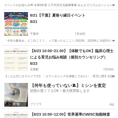
イベントのお知らせ📢 令和8年度 八千代市文化振興事業 みんなでリズムセッション♪ #打楽器ワー
千葉
八千代市
八千代台駅
育児
打楽器
8/21【千葉】夏祭り縁日イベント
8/21
千葉市
7月16日
「今年の夏休み、どこ行こう？」 って迷ったらここ！ 2022年、2023年に大好評だった
千葉
千葉市
育児
夏祭り
【8/23 10:00~21:00】【体験でもOK】臨床心理士
による育児お悩み相談（個別カウンセリング）
8/23
五香駅
7月15日
【こんな方にオススメです】 ・カウンセリングを体験してみたい ・育児に関する悩みを相
千葉
松戸市
五香駅
育児
オンライン
【何年も使っていない🧵】ミシンを査定
状態が悪くてもOK！最大限買取します
プリフラ
Ad
【8/23 10:00~12:00】世界基準のWISC知能検査