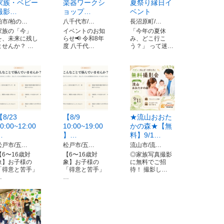
家族・ベビー
楽器ワークシ
夏祭り縁日イ
撮影…
ョップ…
ベント
柏市/柏の…
八千代市/…
長沼原町/…
家族の「今」
イベントのお知
「今年の夏休
を、未来に残し
らせ📢 令和8年
み、どこ行こ
ませんか？ …
度 八千代…
う？」 って迷…
【8/23
【8/9
★流山おおた
0:00~12:00
10:00~19:00
かの森★【無
…
】…
料】9/1…
松戸市/五…
松戸市/五…
流山市/流…
【6〜16歳対
【6〜16歳対
◎家族写真撮影
象】お子様の
象】お子様の
に無料でご招
「得意と苦手」
「得意と苦手」
待！ 撮影し…
…
…