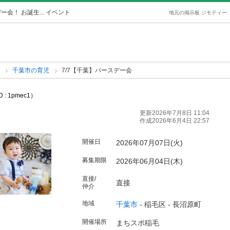
ー会！ お誕生... イベント
地元の掲示板 ジモティー
児
千葉市の育児
7/7【千葉】バースデー会
 : 1pmec1）
更新2026年7月8日 11:04
作成2026年6月4日 22:57
開催日
2026年07月07日(火)
募集期限
2026年06月04日(木)
直接/
直接
仲介
地域
千葉市
-
稲毛区
-
長沼原町
開催場所
まちスポ稲毛