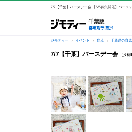
7/7【千葉】バースデー会
【6/5募集開催】バースデ
千葉版
都道府県選択
ジモティー
イベント
育児
千葉県の育
7/7【千葉】バースデー会
（投稿ID