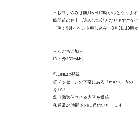
⚠️お申し込みは前月5日10時からとなりま
時間前のお申し込みは無効となりますので
（例：9月イベント申し込み→8月5日10時
🔹友だち追加🔹
ID：@250tpkhj
①LINEに登録
②メッセージの下部にある「menu」内の
をTAP
③自動送信される内容を返信
④通常24時間以内に返信いたします