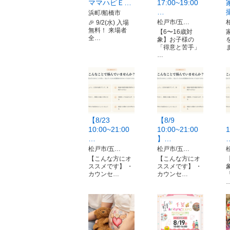
ママハピＥ…
17:00~19:00
…
浜町/船橋市
松戸市/五…
🎉 9/2(水) 入場
無料！ 来場者
【6〜16歳対
全…
象】お子様の
「得意と苦手」
…
【8/23
【8/9
10:00~21:00
10:00~21:00
1
…
】…
松戸市/五…
松戸市/五…
【こんな方にオ
【こんな方にオ
ススメです】 ・
ススメです】 ・
カウンセ…
カウンセ…