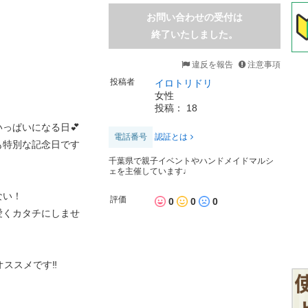
お問い合わせの受付は
終了いたしました。
違反を報告
注意事項
投稿者
イロトリドリ
女性
投稿： 18
っぱいになる日💕
電話番号
認証とは
も特別な記念日です
千葉県で親子イベントやハンドメイドマルシ
ェを主催しています♩
ない！
評価
0
0
0
愛くカタチにしませ
ススメです‼️