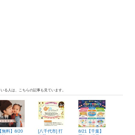
見ている人は、こちらの記事も見ています。
【無料】8/20
[八千代市] 打
8/21【千葉】