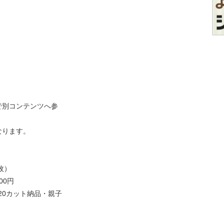
で別コンテンツへ参
なります。
枚）
00円
20カット納品・親子