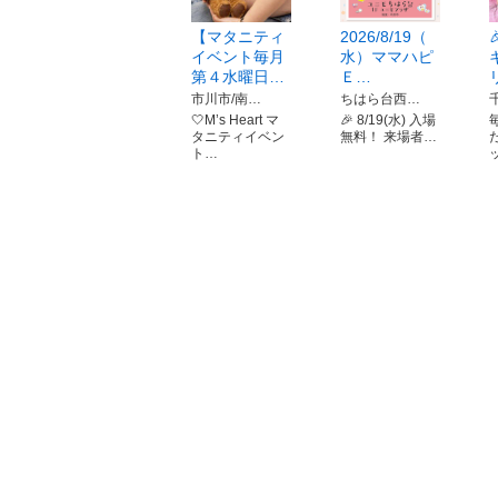
【マタニティ
2026/8/19（
イベント毎月
水）ママハピ
第４水曜日…
Ｅ…
市川市/南…
ちはら台西…
🤍M’s Heart マ
🎉 8/19(水) 入場
タニティイベン
無料！ 来場者…
ト…