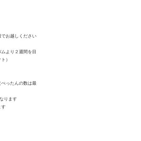
服でお越しください
バムより２週間を目
クト）
（ぺったんの数は最
となります
ます