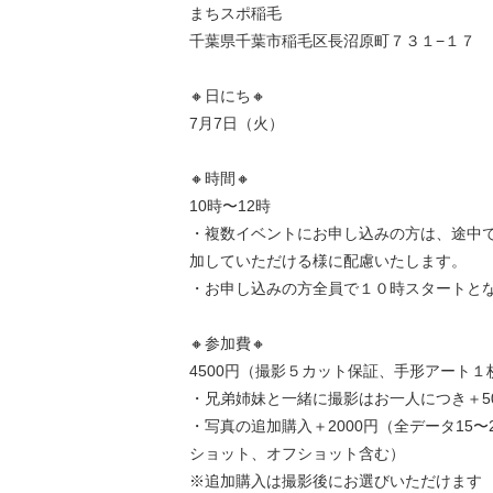
まちスポ稲毛
千葉県千葉市稲毛区長沼原町７３１−１７
🔸日にち🔸
7月7日（火）
🔸時間🔸
10時〜12時
・複数イベントにお申し込みの方は、途中
加していただける様に配慮いたします。
・お申し込みの方全員で１０時スタートと
🔸参加費🔸
4500円（撮影５カット保証、手形アート１
・兄弟姉妹と一緒に撮影はお一人につき＋5
・写真の追加購入＋2000円（全データ15〜
ショット、オフショット含む）
※追加購入は撮影後にお選びいただけます