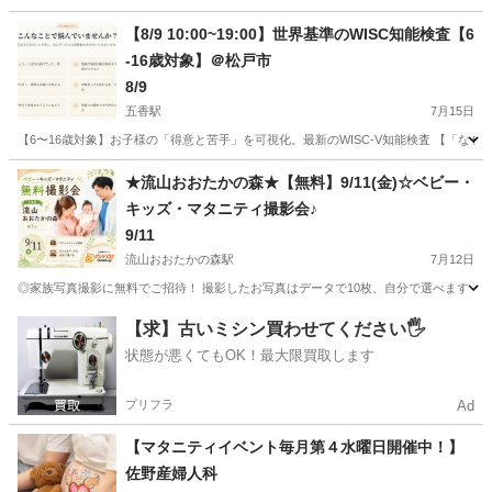
千葉
松戸市
五香駅
育児
【8/9 10:00~19:00】世界基準のWISC知能検査【6
-16歳対象】＠松戸市
8/9
五香駅
7月15日
【6〜16歳対象】お子様の「得意と苦手」を可視化。最新のWISC-V知能検査 【「な
千葉
松戸市
五香駅
育児
対象
★流山おおたかの森★【無料】9/11(金)☆ベビー・
キッズ・マタニティ撮影会♪
9/11
流山おおたかの森駅
7月12日
◎家族写真撮影に無料でご招待！ 撮影したお写真はデータで10枚、自分で選べます！ 
千葉
流山市
流山おおたかの森駅
育児
お金
【求】古いミシン買わせてください🖐️
状態が悪くてもOK！最大限買取します
プリフラ
Ad
【マタニティイベント毎月第４水曜日開催中！】
佐野産婦人科