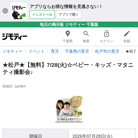
アプリならお得な情報を見逃さない！
インストール
アプリで開く
地元の掲示板 ジモティー 千葉版
千葉県
検索
ログイン
投稿
ジモティー
イベント
育児
千葉県の育児
松戸市の育児
★松戸
★松戸★【無料】7/28(火)☆ベビー・キッズ・マタニ
ティ撮影会♪
投稿ID: 1ph9b4
開催日
2026年07月28日(火)