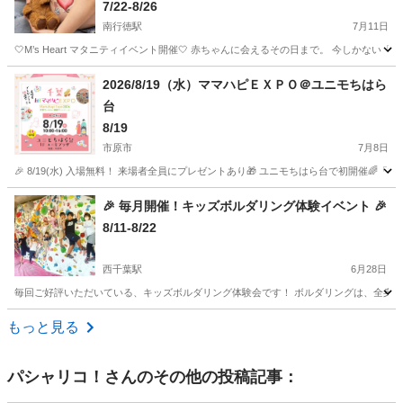
7/22-8/26
南行徳駅
7月11日
🤍M’s Heart マタニティイベント開催🤍 赤ちゃんに会えるその日まで。 今しかな
千葉
市川市
南行徳駅
育児
マタニティ
2026/8/19（水）ママハピＥＸＰＯ＠ユニモちはら
台
8/19
市原市
7月8日
🎉 8/19(水) 入場無料！ 来場者全員にプレゼントあり🎁 ユニモちはら台で初開催
千葉
市原市
育児
ママハピ
🎉 毎月開催！キッズボルダリング体験イベント 🎉
8/11-8/22
西千葉駅
6月28日
毎回ご好評いただいている、キッズボルダリング体験会です！ ボルダリングは、全身の
千葉
千葉市
西千葉駅
育児
ボルダリング
もっと見る
パシャリコ！
さんのその他の投稿記事：