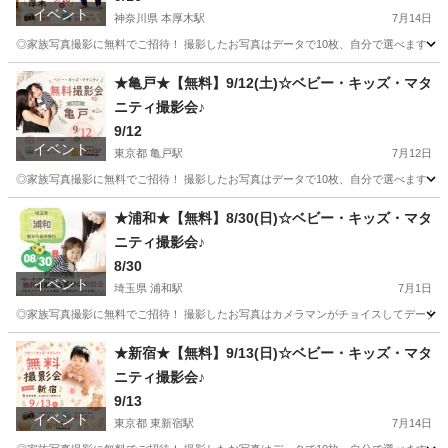
イベント
神奈川県 本厚木駅
7月14日
◎家族写真撮影に無料でご招待！ 撮影したお写真はデータで10枚、自分で選べます！ 
神奈川
厚木市
本厚木駅
育児
お金
★亀戸★【無料】9/12(土)☆ベビー・キッズ・マタ
ニティ撮影会♪
9/12
イベント
東京都 亀戸駅
7月12日
◎家族写真撮影に無料でご招待！ 撮影したお写真はデータで10枚、自分で選べます！ 
東京
江東区
亀戸駅
育児
お金
★浦和★【無料】8/30(日)☆ベビー・キッズ・マタ
ニティ撮影会♪
8/30
イベント
埼玉県 浦和駅
7月1日
◎家族写真撮影に無料でご招待！ 撮影したお写真はカメラマンがチョイスしてデータで1
埼玉
さいたま市
浦和駅
育児
★新宿★【無料】9/13(日)☆ベビー・キッズ・マタ
ニティ撮影会♪
9/13
イベント
東京都 東新宿駅
7月14日