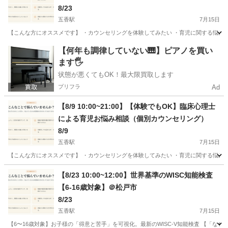
8/23
五香駅
7月15日
【こんな方にオススメです】 ・カウンセリングを体験してみたい ・育児に関する悩みを相
千葉
松戸市
五香駅
育児
オンライン
【何年も調律していない🎹】ピアノを買い
ます🖐️
状態が悪くてもOK！最大限買取します
プリフラ
Ad
【8/9 10:00~21:00】【体験でもOK】臨床心理士
による育児お悩み相談（個別カウンセリング）
8/9
五香駅
7月15日
【こんな方にオススメです】 ・カウンセリングを体験してみたい ・育児に関する悩みを相
千葉
松戸市
五香駅
育児
【8/23 10:00~12:00】世界基準のWISC知能検査
【6-16歳対象】＠松戸市
8/23
五香駅
7月15日
【6〜16歳対象】お子様の「得意と苦手」を可視化。最新のWISC-V知能検査 【「な