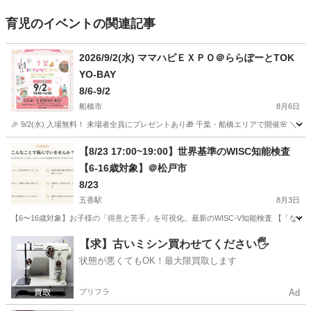
育児のイベントの関連記事
2026/9/2(水) ママハピＥＸＰＯ＠ららぽーとTOK
YO-BAY
8/6-9/2
船橋市
8月6日
🎉 9/2(水) 入場無料！ 来場者全員にプレゼントあり🎁 千葉・船橋エリアで開催🌸 
千葉
船橋市
育児
【8/23 17:00~19:00】世界基準のWISC知能検査
【6-16歳対象】＠松戸市
8/23
五香駅
8月3日
【6〜16歳対象】お子様の「得意と苦手」を可視化。最新のWISC-V知能検査 【「な
千葉
松戸市
五香駅
育児
対象
【求】古いミシン買わせてください🖐️
状態が悪くてもOK！最大限買取します
プリフラ
Ad