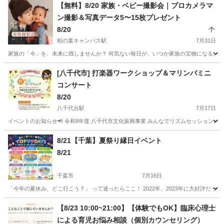
【無料】8/20 家族・ベビー撮影会｜プロカメラマ
ン撮影＆写真データ5〜15枚プレゼント
8/20
柏の葉キャンパス駅
7月31日
家族の「今」を、未来に残しませんか？ 何気ない毎日が、いつか家族の宝物になる。 Sunny
千葉
柏市
柏の葉キャンパス駅
育児
カメラマン
[八千代市] 打楽器ワークショップ＆マリンバミニ
コンサート
8/20
八千代台駅
7月17日
イベントのお知らせ📢 令和8年度 八千代市文化振興事業 みんなでリズムセッション♪ #打楽器ワー
千葉
八千代市
八千代台駅
育児
打楽器
8/21【千葉】夏祭り縁日イベント
8/21
千葉市
7月16日
「今年の夏休み、どこ行こう？」 って迷ったらここ！ 2022年、2023年に大好評だった
千葉
千葉市
育児
夏祭り
【8/23 10:00~21:00】【体験でもOK】臨床心理士
による育児お悩み相談（個別カウンセリング）