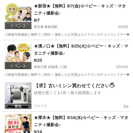
★新宿★【無料】8/7(金)☆ベビー・キッズ・マタ
ニティ撮影会♪
8/7
イベント
東京都 東新宿駅
6月9日
◎家族写真撮影に無料でご招待！ 撮影したお写真はカメラマンがチョイスしてデータで1
東京
新宿区
東新宿駅
育児
お金
★溝ノ口★【無料】8/25(火)☆ベビー・キッズ・マ
タニティ撮影会♪
8/25
イベント
神奈川県 武蔵溝ノ口駅
6月24日
◎家族写真撮影に無料でご招待！ 撮影したお写真はカメラマンがチョイスしてデータで1
神奈川
川崎市
武蔵溝ノ口駅
育児
【求】古いミシン買わせてください🖐️
状態が悪くてもOK！最大限買取します
プリフラ
Ad
★厚木★【無料】9/16(水)☆ベビー・キッズ・マタ
ニティ撮影会♪
9/16