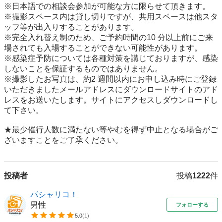
※日本語での相談会参加が可能な方に限らせて頂きます。

※撮影スペース内は貸し切りですが、共用スペースは他スタ
ッフ等が出入りすることがあります。

※完全入れ替え制のため、ご予約時間の10 分以上前にご来
場されても入場することができない可能性があります。

※感染症予防については各種対策を講じておりますが、感染
しないことを保証するものではありません。

※撮影したお写真は、約2 週間以内にお申し込み時にご登録
いただきましたメールアドレスにダウンロードサイトのアド
レスをお送いたします。サイトにアクセスしダウンロードし
て下さい。

★最少催行人数に満たない等やむを得ず中止となる場合がご
ざいますことをご了承ください。
投稿者
投稿
1222
件
パシャリコ！
男性
フォローする
5.0
(
1
)