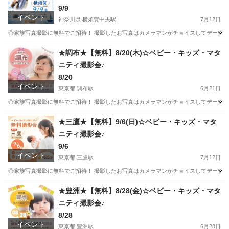
9/9
イベント
神奈川県 横須賀中央駅
7月12日
◎家族写真撮影に無料でご招待！ 撮影したお写真はカメラマンがチョイスしてデータで1
神奈川
横須賀市
横須賀中央駅
育児
お金
★調布★【無料】8/20(木)☆ベビー・キッズ・マタ
ニティ撮影会♪
8/20
イベント
東京都 調布駅
6月21日
◎家族写真撮影に無料でご招待！ 撮影したお写真はカメラマンがチョイスしてデータで1
東京
調布市
調布駅
育児
お金
★三鷹★【無料】9/6(日)☆ベビー・キッズ・マタ
ニティ撮影会♪
9/6
イベント
東京都 三鷹駅
7月12日
◎家族写真撮影に無料でご招待！ 撮影したお写真はカメラマンがチョイスしてデータで1
東京
三鷹市
三鷹駅
育児
お金
★豊洲★【無料】8/28(金)☆ベビー・キッズ・マタ
ニティ撮影会♪
8/28
イベント
東京都 豊洲駅
6月28日