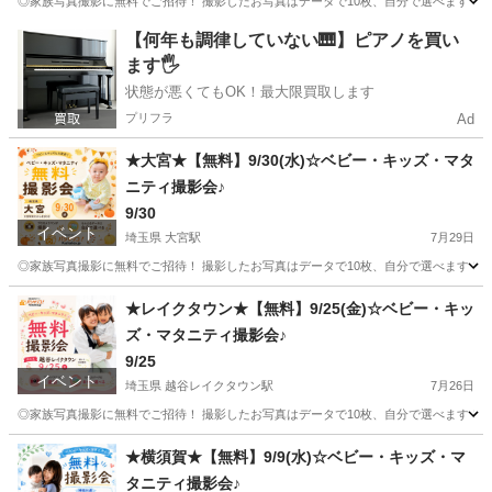
◎家族写真撮影に無料でご招待！ 撮影したお写真はデータで10枚、自分で選べます！ 
東京
新宿区
東新宿駅
育児
お金
【何年も調律していない🎹】ピアノを買い
ます🖐️
状態が悪くてもOK！最大限買取します
プリフラ
Ad
★大宮★【無料】9/30(水)☆ベビー・キッズ・マタ
ニティ撮影会♪
9/30
イベント
埼玉県 大宮駅
7月29日
◎家族写真撮影に無料でご招待！ 撮影したお写真はデータで10枚、自分で選べます！ 
埼玉
さいたま市
大宮駅
育児
お金
★レイクタウン★【無料】9/25(金)☆ベビー・キッ
ズ・マタニティ撮影会♪
9/25
イベント
埼玉県 越谷レイクタウン駅
7月26日
◎家族写真撮影に無料でご招待！ 撮影したお写真はデータで10枚、自分で選べます！ 
埼玉
越谷市
越谷レイクタウン駅
育児
レイクタウン
★横須賀★【無料】9/9(水)☆ベビー・キッズ・マ
タニティ撮影会♪