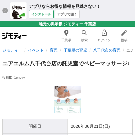
アプリならお得な情報を見逃さない！
インストール
アプリで開く
地元の掲示板 ジモティー 千葉版
千葉県
検索
ログイン
投稿
ジモティー
イベント
育児
千葉県の育児
八千代市の育児
ユア
ユアエルム八千代台店の託児室でベビーマッサージ♪
投稿ID: 1pncvy
開催日
2026年06月21日(日)