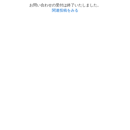
お問い合わせの受付は終了いたしました。
関連投稿をみる
初めての方へ
利用規約
プライバシーポリシー
プライバシー・ステートメント
健全化に資する運用方針
お問い合わせ
運営会社
サイトマップ
ご利用ガイド
フリーワードで探す
PC版で表示
都道府県選択
特定商取引法の表示
利用者情報の外部送信について
© 2011-
2026
Jmty, Inc.