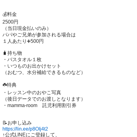
💰料金

2500円

（当日現金払いのみ）

パパやご兄弟が参加される場合は

１人あたり➕500円

🧳持ち物

・バスタオル１枚

・いつものお出かけセット

（おむつ、水分補給できるものなど）

☘️特典

・レッスン中のおやこ写真

（後日データでのお渡しとなります）

・mamma-room　託児利用割引券

https://lin.ee/p8OIj4t2
↑公式LINEにご登録して、
