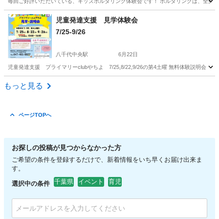
毎回ご好評いただいている、キッズボルダリング体験会です！ ボルダリングは、全身の
千葉
千葉市
西千葉駅
育児
ボルダリング
児童発達支援 見学体験会
7/25-9/26
八千代中央駅
6月22日
児童発達支援 プライマリーclubやちよ 7/25,8/22,9/26の第4土曜 無料体験説
千葉
八千代市
八千代中央駅
育児
club
もっと見る
ページTOPへ
お探しの投稿が見つからなかった方
ご希望の条件を登録するだけで、新着情報をいち早くお届け出来ま
す。
千葉県
イベント
育児
選択中の条件