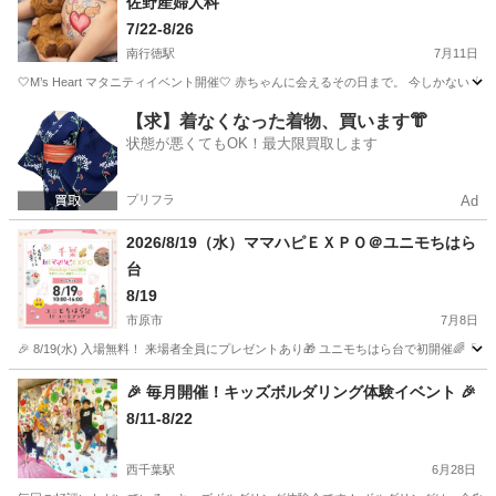
佐野産婦人科
7/22-8/26
南行徳駅
7月11日
🤍M’s Heart マタニティイベント開催🤍 赤ちゃんに会えるその日まで。 今しかな
千葉
市川市
南行徳駅
育児
マタニティ
【求】着なくなった着物、買います👘
状態が悪くてもOK！最大限買取します
プリフラ
Ad
2026/8/19（水）ママハピＥＸＰＯ＠ユニモちはら
台
8/19
市原市
7月8日
🎉 8/19(水) 入場無料！ 来場者全員にプレゼントあり🎁 ユニモちはら台で初開催
千葉
市原市
育児
ママハピ
🎉 毎月開催！キッズボルダリング体験イベント 🎉
8/11-8/22
西千葉駅
6月28日