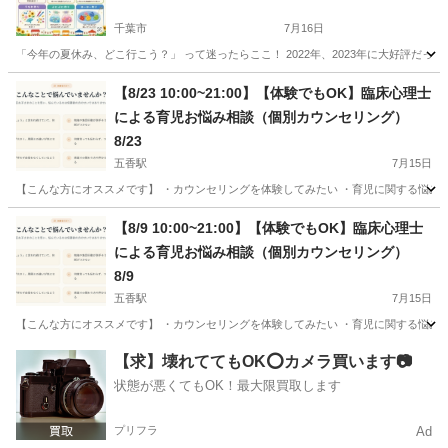
千葉市
7月16日
「今年の夏休み、どこ行こう？」 って迷ったらここ！ 2022年、2023年に大好評だった
千葉
千葉市
育児
夏祭り
【8/23 10:00~21:00】【体験でもOK】臨床心理士
による育児お悩み相談（個別カウンセリング）
8/23
五香駅
7月15日
【こんな方にオススメです】 ・カウンセリングを体験してみたい ・育児に関する悩みを相
千葉
松戸市
五香駅
育児
オンライン
【8/9 10:00~21:00】【体験でもOK】臨床心理士
による育児お悩み相談（個別カウンセリング）
8/9
五香駅
7月15日
【こんな方にオススメです】 ・カウンセリングを体験してみたい ・育児に関する悩みを相
千葉
松戸市
五香駅
育児
【求】壊れててもOK⭕️カメラ買います📷
状態が悪くてもOK！最大限買取します
プリフラ
Ad