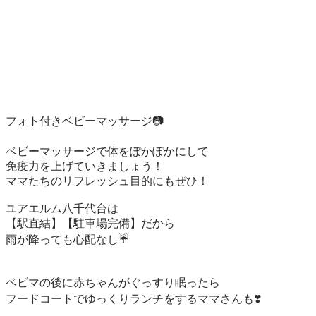
フォト付きベビーマッサージ📷

ベビーマッサージで体をぽかぽかにして

免疫力を上げていきましょう！

ママたちのリフレッシュ目的にもぜひ！

ユアエルム八千代台は

【駅直結】【駐車場完備】だから

雨が降っても心配なし☔️

ベビマの後に赤ちゃんがぐっすり眠ったら

フードコートでゆっくりランチをするママさんも❣️
