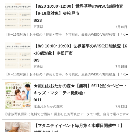
【8/23 10:00~12:00】世界基準のWISC知能検査
【6-16歳対象】＠松戸市
8/23
五香駅
7月15日
【6〜16歳対象】お子様の「得意と苦手」を可視化。最新のWISC-V知能検査 【「な
千葉
松戸市
五香駅
育児
【8/9 10:00~19:00】世界基準のWISC知能検査【6
-16歳対象】＠松戸市
8/9
五香駅
7月15日
【6〜16歳対象】お子様の「得意と苦手」を可視化。最新のWISC-V知能検査 【「な
千葉
松戸市
五香駅
育児
対象
★流山おおたかの森★【無料】9/11(金)☆ベビー・
キッズ・マタニティ撮影会♪
9/11
流山おおたかの森駅
7月12日
◎家族写真撮影に無料でご招待！ 撮影したお写真はデータで10枚、自分で選べます！ 
千葉
流山市
流山おおたかの森駅
育児
お金
【マタニティイベント毎月第４水曜日開催中！】