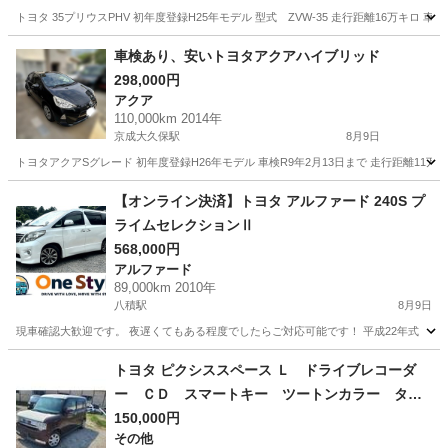
トヨタ 35プリウスPHV 初年度登録H25年モデル 型式 ZVW-35 走行距離16万キロ 
千葉
習志野市
京成大久保駅
プリウス
車検あり、安いトヨタアクアハイブリッド
298,000円
アクア
110,000km 2014年
京成大久保駅
8月9日
トヨタアクアSグレード 初年度登録H26年モデル 車検R9年2月13日まで 走行距離11万㌔
千葉
習志野市
京成大久保駅
アクア
【オンライン決済】トヨタ アルファード 240S プ
ライムセレクションⅡ
568,000円
アルファード
89,000km 2010年
八積駅
8月9日
現車確認大歓迎です。 夜遅くてもある程度でしたらご対応可能です！ 平成22年式 トヨタ アルファ
千葉
長生郡
八積駅
アルファード
トヨタヴォクシー
トヨタ ピクシススペース Ｌ ドライブレコーダ
ー ＣＤ スマートキー ツートンカラー タイ
ヤホイール１４インチ 走行距離８５０００キロ
150,000円
その他
（車検整備付）