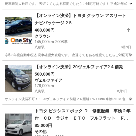
現車確認大歓迎です。 夜遅くてもある程度でしたらご対応可能です！ 平成24年式 トヨタ ヴェルフ
千葉
茂原市
ヴェルファイア
トヨタヴォクシー
【オンライン決済】トヨタ クラウン アスリート
ナビパッケージ 2.5
408,000円
クラウン
145,000km 2008年
八積駅
8月9日
令和8年度自動車税込 現車確認大歓迎です。 夜遅くてもある程度でしたらご対応可能です！ 平成
千葉
長生郡
八積駅
クラウン
アスリート
【オンライン決済】20ヴェルファイア2.4 前期
500,000円
ヴェルファイア
176,000km
八街駅
8月9日
オンライン決済不可！！ 20ヴェルファイア前期 2.4 距離176000km 車検R10.8 色
千葉
八街市
八街駅
ヴェルファイア
トヨタ ピクシスエポック Ｄ 修復歴無 車検２年
付 ＣＤ ラジオ ＥＴＣ フルフラット ドア
バイザー ライトレベライザー アルミホイー
85,000円
その他
ル ＡＢＳ タイミングチェーン式 フロアマッ