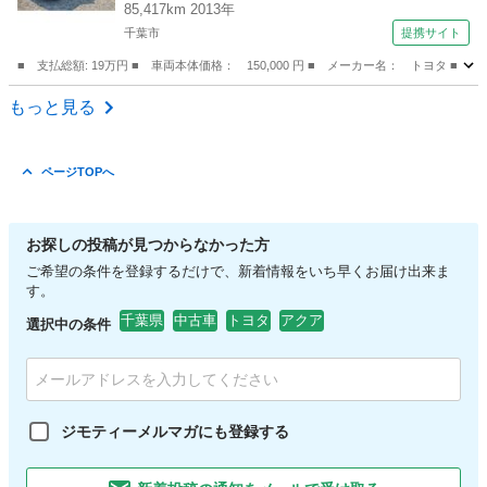
85,417km 2013年
千葉市
提携サイト
■ 支払総額: 19万円 ■ 車両本体価格： 150,000 円 ■ メーカー名： トヨ
千葉
千葉市
その他
もっと見る
ページTOPへ
お探しの投稿が見つからなかった方
ご希望の条件を登録するだけで、新着情報をいち早くお届け出来ま
す。
千葉県
中古車
トヨタ
アクア
選択中の条件
ジモティーメルマガにも登録する