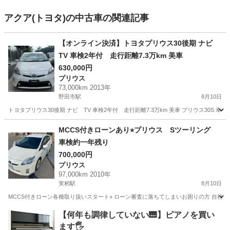
アクア(トヨタ)の中古車の関連記事
【オンライン決済】トヨタプリウス30後期 ナビ
TV 車検2年付 走行距離7.3万km 美車
630,000円
プリウス
73,000km 2013年
野田市駅
8月10日
トヨタプリウス30後期 ナビ TV 車検2年付 走行距離7.3万km 美車 プリウス30S 
千葉
野田市
野田市駅
プリウス
MCCS付きローンあり⭐︎プリウス Sツーリング
車検約一年残り
700,000円
プリウス
97,000km 2010年
実籾駅
8月10日
MCCS付きローン各種取り扱いスタート⭐︎ ローン審査に落ちてしまいお困りの方 自社ローン
千葉
千葉市
実籾駅
プリウス
MCCS
【何年も調律していない🎹】ピアノを買い
ます🖐️