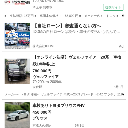
129,840km 2013年
ト エアバッグ （なし）
埼玉県 熊谷市
提携サイト
■ 支払総額: 18万円 ■ 車両本体価格： 85,000 円 ■ メーカー名： トヨタ
埼玉
熊谷市
その他
【自社ローン】審査通らない方へ
IDOMの自社ローンは税金・車検の支払いも含んでい
るので毎月の支払額は一定
株式会社IDOM
Ad
【オンライン決済】ヴェルファイア 20系 車検
残1年半以上
780,000円
ヴェルファイア
79,200km 2009年
安食駅
8月9日
メーカー···トヨタ 車種···ヴェルファイア 年式···2009 グレード···2.4Z プラチナ 型式···DB
千葉
印旛郡
安食駅
ヴェルファイア
車検ありトヨタプリウスPHV
450,000円
プリウス
京成大久保駅
8月9日