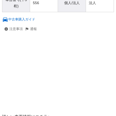
556
個人/法人
法人
桁)
中古車購入ガイド
注意事項
通報