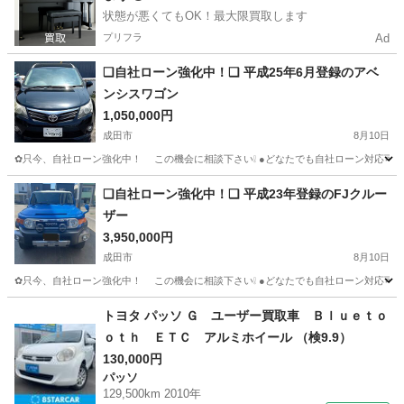
状態が悪くてもOK！最大限買取します
プリフラ
Ad
❑自社ローン強化中！❑ 平成25年6月登録のアベ
ンシスワゴン
1,050,000円
成田市
8月10日
✿只今、自社ローン強化中！ この機会に相談下さい❕ ●どなたでも自社ローン
千葉
成田市
トヨタ
アベンシス
❑自社ローン強化中！❑ 平成23年登録のFJクルー
ザー
3,950,000円
成田市
8月10日
✿只今、自社ローン強化中！ この機会に相談下さい❕ ●どなたでも自社ローン
千葉
成田市
トヨタ
車両
トヨタ パッソ Ｇ ユーザー買取車 Ｂｌｕｅｔｏ
ｏｔｈ ＥＴＣ アルミホイール （検9.9）
130,000円
パッソ
129,500km 2010年