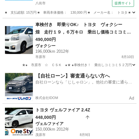
八街市
提携サイト
■ 支払総額: 15万円 ■ 車両本体価格： 130,000 円 ■ メーカー名： トヨタ 
千葉
八街市
パッソ
車検付き 即乗りOK♪ トヨタ ヴォクシー
煌 走行１９，６万キロ 乗出し価格コミコミ５
２万円 ☆市原市★ＣＳＫ☆
490,000円
ヴォクシー
196,000km 2012年
市原市
8月10日
★● 市原市 ☆ ＣＳＫ ●★ ●車検付き！ 乗出しコミコミ５２万円（消費税込
千葉
市原市
ヴォクシー
車両
【自社ローン】審査通らない方へ
自社ローンなら「じしゃロン」。他社の審査に通らな
かった方も
株式会社IDOM
Ad
トヨタ ヴェルファイア 2.4Z
448,000円
ヴェルファイア
150,000km 2012年
茂原市
8月9日