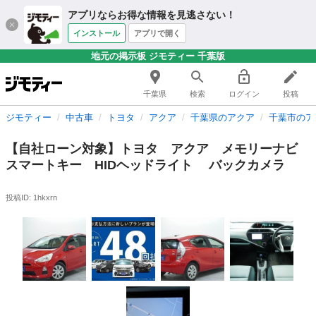
アプリならお得な情報を見逃さない！
インストール
アプリで開く
地元の掲示板 ジモティー 千葉版
千葉県
検索
ログイン
投稿
ジモティー
中古車
トヨタ
アクア
千葉県のアクア
千葉市のア
【自社ローン対象】トヨタ アクア メモリーナビ
スマートキー HIDヘッドライト バックカメラ
投稿ID: 1hkxrn