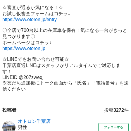
☆審査が通るか気になる！☆

https://www.otoron.jp/entry
〇全店で700台以上の在庫車を保有！気になる一台がきっと
見つかります〇

https://www.otoron.jp
☆LINEでもお問い合わせ可能☆

千葉店直通LINEはスタッフがリアルタイムでご対応しま
す！

LINEID @207zweqj

※友だち追加後にトーク画面から「氏名」「電話番号」を送
信ください
投稿者
投稿
3272
件
オトロン千葉店
男性
フォローする