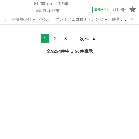
61,000km
2019年
7月28日
提携サイト
福島県 本宮市
： 車検整備付 ■ 色名： プレミアム
コロナ
オレンジ ■ 整備：
整備付 ■ 保証…
福島
本宮市
ノート
1
2
3
...
次へ
全5254件中 1-50件表示