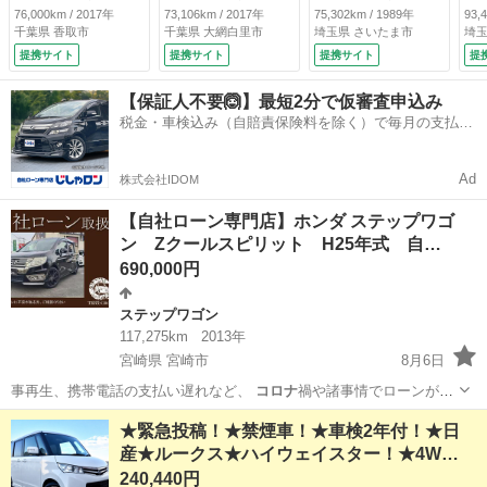
Ｂｌｕｅｔｏｏｔ
ｔｈ フルセグＴ
ドウ （検10.1）
76,000km / 2017年
73,106km / 2017年
75,302km / 1989年
93,
ｈ・バックカメラ・
Ｖ アラウンドビュ
千葉県 香取市
千葉県 大網白里市
埼玉県 さいたま市
埼玉
衝突軽減ブレーキ・
ーモニター バック
提携サイト
提携サイト
提携サイト
提
ドライブレコーダ
カメラ ＥＴＣ ド
ー・スマートキー・
ライブレコーダー
【保証人不要🙆】最短2分で仮審査申込み
プッシュスタート・
衝突軽減ブレーキ
税金・車検込み（自賠責保険料を除く）で毎月の支払額
オートライト・ステ
オートライト 純正
は一定の自社ローン🚗
アリングリモコン・
アルミホイール ス
ＬＥＤヘッドライト
マートキー （車検
Ad
株式会社IDOM
（車検整備付）
整備付）
【自社ローン専門店】ホンダ ステップワゴ
ン Zクールスピリット H25年式 自…
690,000円
ステップワゴン
117,275km
2013年
宮崎県 宮崎市
8月6日
事再生、携帯電話の支払い遅れなど、
コロナ
禍や諸事情でローンが組
めなくなった方の…
宮崎
宮崎市
ステップワゴン
ローン
★緊急投稿！★禁煙車！★車検2年付！★日
産★ルークス★ハイウェイスター！★4W…
240,440円