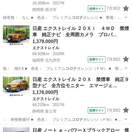
24,000km
2017年
7月30日
提携サイト
静岡県 掛川市
検有無： なし ■ 色名： プレミアム
コロナ
オレンジ ■ 整備：
整備付 ■ 保証…
静岡
掛川市
ノート
日産 エクストレイル ２０Ｘｉ ４ＷＤ 禁煙
車 純正ナビ 全周囲カメラ プロパ…
1,379,000円
エクストレイル
69,920km
2018年
7月30日
提携サイト
福岡県 北九州市
無： 検9.9 ■ 色名： プレミアム
コロナ
オレンジ（ＰＭ） ■ 整
備： 整備付 …
福岡
北九州市
エクストレイル
日産 エクストレイル ２０Ｘ 禁煙車 純正９
型ナビ 全方位モニター エマージェ…
1,176,000円
エクストレイル
64,210km
2017年
7月30日
提携サイト
静岡県 富士市
： 車検整備付 ■ 色名： プレミアム
コロナ
オレンジ（ＰＭ） ■
整備： 整備付 …
静岡
富士市
エクストレイル
日産 ノート ｅ－パワーＸブラックアロー 禁