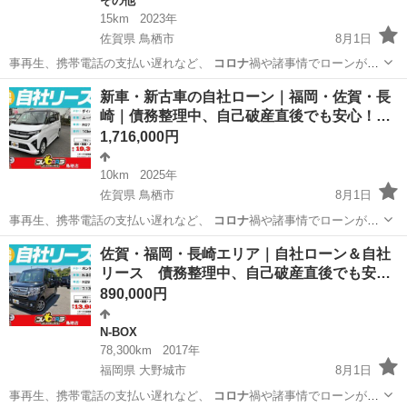
その他
15km
2023年
佐賀県 鳥栖市
8月1日
事再生、携帯電話の支払い遅れなど、
コロナ
禍や諸事情でローンが組
めなくなった方の…
佐賀
鳥栖市
その他
車両
新車・新古車の自社ローン｜福岡・佐賀・長
崎｜債務整理中、自己破産直後でも安心！…
1,716,000円
10km
2025年
佐賀県 鳥栖市
8月1日
事再生、携帯電話の支払い遅れなど、
コロナ
禍や諸事情でローンが組
めなくなった方の…
佐賀
鳥栖市
ダイハツ
車両
佐賀・福岡・長崎エリア｜自社ローン＆自社
リース 債務整理中、自己破産直後でも安…
890,000円
N-BOX
78,300km
2017年
福岡県 大野城市
8月1日
事再生、携帯電話の支払い遅れなど、
コロナ
禍や諸事情でローンが組