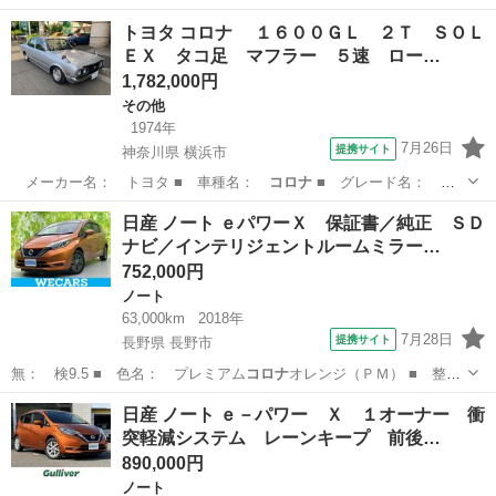
めなくなった方の…
佐賀
鳥栖市
その他
車両
トヨタ コロナ １６００ＧＬ ２Ｔ ＳＯＬ
ＥＸ タコ足 マフラー ５速 ロー…
1,782,000円
その他
1974年
7月26日
提携サイト
神奈川県 横浜市
メーカー名： トヨタ ■ 車種名：
コロナ
■ グレード名：
１６００ＧＬ ２…
神奈川
横浜市
その他
日産 ノート ｅパワーＸ 保証書／純正 ＳＤ
ナビ／インテリジェントルームミラー…
752,000円
ノート
63,000km
2018年
7月28日
提携サイト
長野県 長野市
無： 検9.5 ■ 色名： プレミアム
コロナ
オレンジ（ＰＭ） ■ 整
備： 整備付 …
長野
長野市
ノート
日産 ノート ｅ－パワー Ｘ １オーナー 衝
突軽減システム レーンキープ 前後…
890,000円
ノート