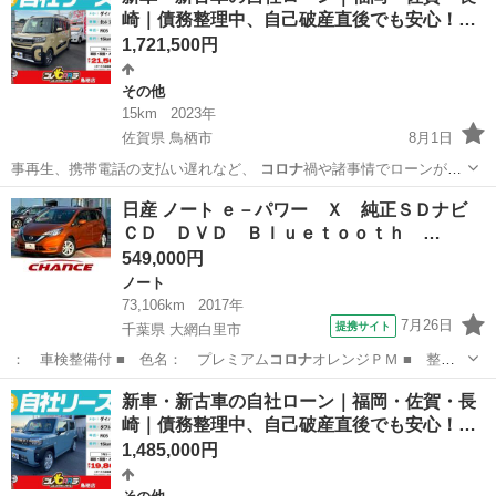
崎｜債務整理中、自己破産直後でも安心！…
1,721,500円
その他
15km
2023年
佐賀県 鳥栖市
8月1日
事再生、携帯電話の支払い遅れなど、
コロナ
禍や諸事情でローンが組
めなくなった方の…
佐賀
鳥栖市
その他
車両
日産 ノート ｅ－パワー Ｘ 純正ＳＤナビ
ＣＤ ＤＶＤ Ｂｌｕｅｔｏｏｔｈ …
549,000円
ノート
73,106km
2017年
7月26日
提携サイト
千葉県 大網白里市
： 車検整備付 ■ 色名： プレミアム
コロナ
オレンジＰＭ ■ 整
備： 整備付 ■ …
千葉
大網白里市
ノート
新車・新古車の自社ローン｜福岡・佐賀・長
崎｜債務整理中、自己破産直後でも安心！…
1,485,000円