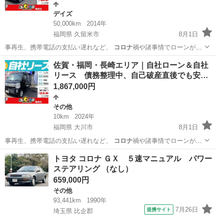
デイズ
50,000km
2014年
福岡県 久留米市
8月1日
事再生、携帯電話の支払い遅れなど、
コロナ
禍や諸事情でローンが組
めなくなった方の…
福岡
久留米市
デイズ
ローン
佐賀・福岡・長崎エリア｜自社ローン＆自社
リース 債務整理中、自己破産直後でも安…
1,867,000円
その他
10km
2024年
福岡県 大川市
8月1日
事再生、携帯電話の支払い遅れなど、
コロナ
禍や諸事情でローンが組
めなくなった方の…
福岡
大川市
その他
ローン
トヨタ コロナ ＧＸ ５速マニュアル パワー
ステアリング （なし）
659,000円
その他
93,441km
1990年
7月26日
提携サイト
埼玉県 比企郡