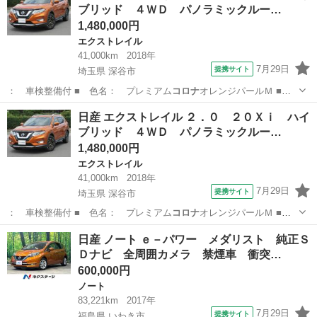
ブリッド ４ＷＤ パノラミックルー…
1,480,000円
エクストレイル
41,000km
2018年
7月29日
提携サイト
埼玉県 深谷市
： 車検整備付 ■ 色名： プレミアム
コロナ
オレンジパールＭ ■
整備： 整備付 …
埼玉
深谷市
エクストレイル
日産 エクストレイル ２．０ ２０Ｘｉ ハイ
ブリッド ４ＷＤ パノラミックルー…
1,480,000円
エクストレイル
41,000km
2018年
7月29日
提携サイト
埼玉県 深谷市
： 車検整備付 ■ 色名： プレミアム
コロナ
オレンジパールＭ ■
整備： 整備付 …
埼玉
深谷市
エクストレイル
日産 ノート ｅ－パワー メダリスト 純正Ｓ
Ｄナビ 全周囲カメラ 禁煙車 衝突…
600,000円
ノート
83,221km
2017年
7月29日
提携サイト
福島県 いわき市