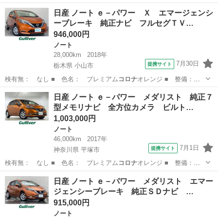
整備付 ■ 保証…
岡山
岡山市
ノート
日産 ノート ｅ－パワー Ｘ エマージェンシ
ーブレーキ 純正ナビ フルセグＴＶ…
946,000円
ノート
28,000km
2018年
7月30日
提携サイト
栃木県 小山市
検有無： なし ■ 色名： プレミアム
コロナ
オレンジ ■ 整備：
整備付 ■ 保証…
栃木
小山市
ノート
日産 ノート ｅ－パワー メダリスト 純正７
型メモリナビ 全方位カメラ ビルト…
1,003,000円
ノート
46,000km
2017年
7月1日
提携サイト
神奈川県 平塚市
検有無： なし ■ 色名： プレミアム
コロナ
オレンジ ■ 整備：
整備付 ■ 保証…
神奈川
平塚市
ノート
日産 ノート ｅ－パワー メダリスト エマー
ジェンシーブレーキ 純正ＳＤナビ …
915,000円
ノート