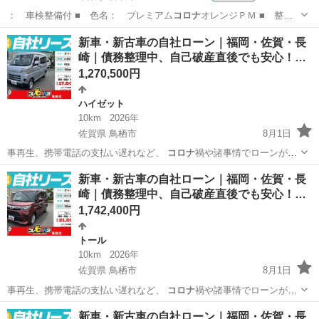
： 車検整備付 ■ 色名： プレミアム
コロナ
オレンジＰＭ ■ 整
備： 整備付 ■ …
千葉
香取市
ノート
新車・新古車の自社ローン｜福岡・佐賀・長
崎｜債務整理中、自己破産直後でも安心！…
1,270,500円
ハイゼット
10km
2026年
佐賀県 鳥栖市
8月1日
事再生、携帯電話の支払い遅れなど、
コロナ
禍や諸事情でローンが組
めなくなった方の…
佐賀
鳥栖市
ハイゼット
車両
新車・新古車の自社ローン｜福岡・佐賀・長
崎｜債務整理中、自己破産直後でも安心！…
1,742,400円
トール
10km
2026年
佐賀県 鳥栖市
8月1日
事再生、携帯電話の支払い遅れなど、
コロナ
禍や諸事情でローンが組
めなくなった方の…
佐賀
鳥栖市
トール
車両
新車・新古車の自社ローン｜福岡・佐賀・長