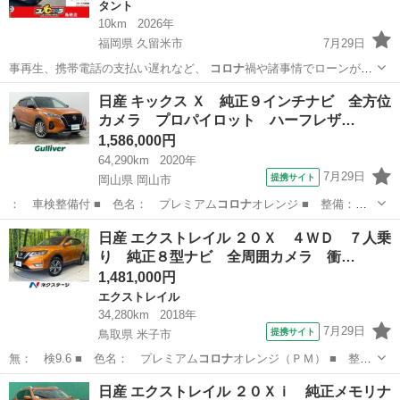
タント
10km
2026年
福岡県 久留米市
7月29日
事再生、携帯電話の支払い遅れなど、
コロナ
禍や諸事情でローンが組
めなくなった方の…
福岡
久留米市
タント
車両
日産 キックス Ｘ 純正９インチナビ 全方位
カメラ プロパイロット ハーフレザ…
1,586,000円
64,290km
2020年
7月29日
提携サイト
岡山県 岡山市
： 車検整備付 ■ 色名： プレミアム
コロナ
オレンジ ■ 整備：
整備付 ■ 保証…
岡山
岡山市
日産
日産 エクストレイル ２０Ｘ ４ＷＤ ７人乗
り 純正８型ナビ 全周囲カメラ 衝…
1,481,000円
エクストレイル
34,280km
2018年
7月29日
提携サイト
鳥取県 米子市
無： 検9.6 ■ 色名： プレミアム
コロナ
オレンジ（ＰＭ） ■ 整
備： 整備付 …
鳥取
米子市
エクストレイル
日産 エクストレイル ２０Ｘｉ 純正メモリナ