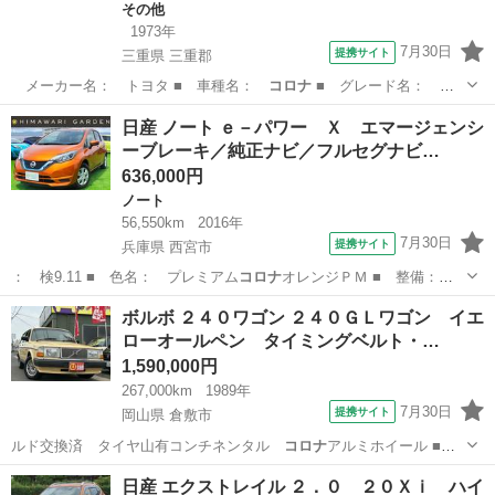
その他
1973年
7月30日
提携サイト
三重県 三重郡
メーカー名： トヨタ ■ 車種名：
コロナ
■ グレード名： マ
ークＩＩ ＧＬ …
三重
三重郡
その他
日産 ノート ｅ－パワー Ｘ エマージェンシ
ーブレーキ／純正ナビ／フルセグナビ…
636,000円
ノート
56,550km
2016年
7月30日
提携サイト
兵庫県 西宮市
： 検9.11 ■ 色名： プレミアム
コロナ
オレンジＰＭ ■ 整備：
整備付 ■ …
兵庫
西宮市
ノート
ボルボ ２４０ワゴン ２４０ＧＬワゴン イエ
ローオールペン タイミングベルト・…
1,590,000円
267,000km
1989年
7月30日
提携サイト
岡山県 倉敷市
ルド交換済 タイヤ山有コンチネンタル
コロナ
アルミホイール ■
排気量： 2300…
岡山
倉敷市
ボルボ（Volvo）
日産 エクストレイル ２．０ ２０Ｘｉ ハイ