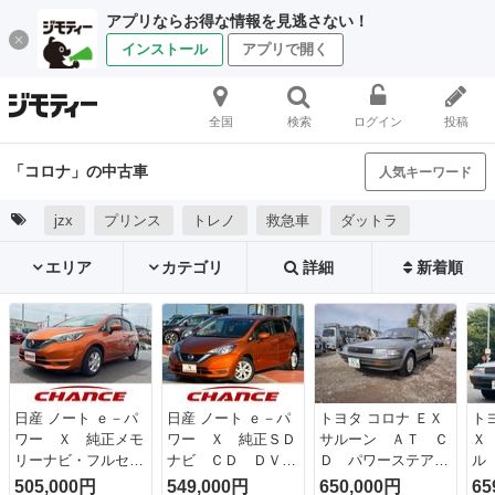
アプリならお得な情報を見逃さない！
インストール
アプリで開く
全国
検索
ログイン
投稿
「コロナ」の中古車
人気キーワード
jzx
プリンス
トレノ
救急車
ダットラ
エリア
カテゴリ
詳細
新着順
日産 ノート ｅ－パ
日産 ノート ｅ－パ
トヨタ コロナ ＥＸ
ト
ワー Ｘ 純正メモ
ワー Ｘ 純正ＳＤ
サルーン ＡＴ Ｃ
Ｘ
リーナビ・フルセ
ナビ ＣＤ ＤＶ
Ｄ パワーステアリ
ル
グ・ＣＤ／ＤＶＤ・
Ｄ Ｂｌｕｅｔｏｏ
ング パワーウィン
ン
505,000円
549,000円
650,000円
65