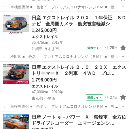
： 車検整備付 ■ 色名： プレミアム
コロナ
オレンジＰＭ ■ 整
備： 整備付 ■ …
福岡
宗像市
ノート
日産 エクストレイル ２０Ｘ １年保証 ＳＤ
ナビ 全周囲カメラ 衝突被害軽減シ…
1,245,000円
エクストレイル
76,475km
2017年
7月29日
提携サイト
沖縄県 うるま市
： 検8.10 ■ 色名： プレミアム
コロナ
オレンジ（ＰＭ） ■ 整
備： 整備付 …
沖縄
うるま市
エクストレイル
日産 エクストレイル ２．０ ２０Ｘ エクス
トリーマーＸ ２列車 ４ＷＤ プロ…
1,798,000円
エクストレイル
47,000km
2019年
7月27日
提携サイト
東京都 小平市
： 車検整備付 ■ 色名： プレミアム
コロナ
オレンジＰＭ ■ 整
備： 整備付 ■ …
東京
小平市
エクストレイル
日産 ノート ｅ－パワー Ｘ 禁煙車 全方位
ドライブレコーダー エマージェンシ…