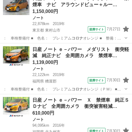
煙車 ナビ アラウンドビュー＋ルー…
1,150,000円
ノート
22,878km
2019年
7月27日
提携サイト
東京都 東村山市
： 車検整備付 ■ 色名： プレミアム
コロナ
オレンジ ■ 整備：
整備付 ■ 保証…
東京
東村山市
ノート
日産 ノート ｅ－パワー メダリスト 衝突軽
減 純正ナビ 全周囲カメラ 禁煙車…
1,139,000円
ノート
22,122km
2019年
7月30日
提携サイト
福岡県 糟屋郡
： 車検整備付 ■ 色名： プレミアム
コロナ
オレンジ（ＰＭ） ■
整備： 整備付 …
福岡
糟屋郡
ノート
日産 ノート ｅ－パワー Ｘ 禁煙車 純正Ｓ
Ｄナビ 全周囲カメラ 衝突被害軽減…
610,000円
ノート
94,095km
2016年
7月30日
提携サイト
福岡県 北九州市