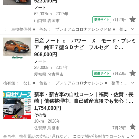
523,000円
ノート
62,937km
2017年
7月29日
提携サイト
山口県 岩国市
： 車検整備付 ■ 色名： プレミアム
コロナ
オレンジＰＭ ■ 整
備： 整備付 ■ …
山口
岩国市
ノート
日産 ノート ｅ－パワー Ｘ モード・プレミ
ア 純正７型ＳＤナビ フルセグ Ｃ…
968,000円
ノート
29,000km
2017年
7月28日
提携サイト
愛知県 名古屋市
検有無： なし ■ 色名： プレミアム
コロナ
オレンジ ■ 整備：
整備付 ■ 保証…
愛知
名古屋市
ノート
新車・新古車の自社ローン｜福岡・佐賀・長
崎｜債務整理中、自己破産直後でも安心！…
1,754,000円
その他
10km
2026年
佐賀県 鳥栖市
7月28日
事再生、携帯電話の支払い遅れなど、
コロナ
禍や諸事情でローンが組