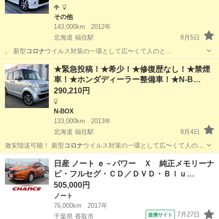
その他
143,000km
2012年
北海道 福住駅
8月5日
。 新型
コロナ
ウイルス対策の一環として広〜くて人のと…
北海道
札幌市
福住駅
その他
ルークス
★緊急投稿！★希少！★修復歴なし！★禁煙
車！★ホンダディーラー整備車！★N-B…
290,210円
N-BOX
133,000km
2013年
北海道 福住駅
8月4日
激安陸送可能！ 新型
コロナ
ウイルス対策の一環として広〜くて人の
と…
北海道
札幌市
福住駅
N-BOX
日産 ノート ｅ－パワー Ｘ 純正メモリーナ
ビ・フルセグ・ＣＤ／ＤＶＤ・Ｂｌｕ…
505,000円
ノート
76,000km
2017年
7月27日
提携サイト
千葉県 香取市