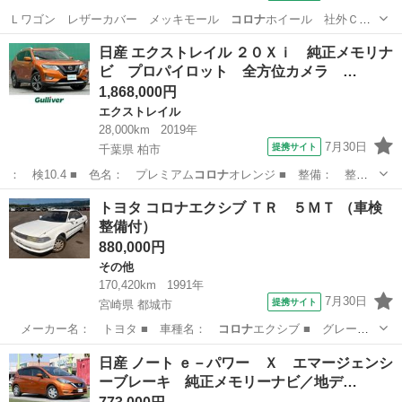
Ｌワゴン レザーカバー メッキモール
コロナ
ホイール 社外ＣＤ
デッキ 当店買取 保…
神奈川
相模原市
ボルボ（Volvo）
日産 エクストレイル ２０Ｘｉ 純正メモリナ
ビ プロパイロット 全方位カメラ …
1,868,000円
エクストレイル
28,000km
2019年
7月30日
提携サイト
千葉県 柏市
： 検10.4 ■ 色名： プレミアム
コロナ
オレンジ ■ 整備： 整備
付 ■ 保証…
千葉
柏市
エクストレイル
トヨタ コロナエクシブ ＴＲ ５ＭＴ （車検
整備付）
880,000円
その他
170,420km
1991年
7月30日
提携サイト
宮崎県 都城市
メーカー名： トヨタ ■ 車種名：
コロナ
エクシブ ■ グレード
名： ＴＲ ５Ｍ…
宮崎
都城市
その他
日産 ノート ｅ－パワー Ｘ エマージェンシ
ーブレーキ 純正メモリーナビ／地デ…