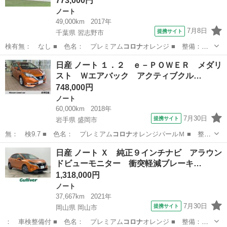
773,000円
ノート
49,000km
2017年
7月8日
提携サイト
千葉県 習志野市
検有無： なし ■ 色名： プレミアム
コロナ
オレンジ ■ 整備：
整備付 ■ 保証…
千葉
習志野市
ノート
日産 ノート １．２ ｅ－ＰＯＷＥＲ メダリ
スト Ｗエアバック アクティブクル…
748,000円
ノート
60,000km
2018年
7月30日
提携サイト
岩手県 盛岡市
無： 検9.7 ■ 色名： プレミアム
コロナ
オレンジパールＭ ■ 整
備： 整備付 …
岩手
盛岡市
ノート
日産 ノート Ｘ 純正９インチナビ アラウン
ドビューモニター 衝突軽減ブレーキ…
1,318,000円
ノート
37,667km
2021年
7月30日
提携サイト
岡山県 岡山市
： 車検整備付 ■ 色名： プレミアム
コロナ
オレンジ ■ 整備：