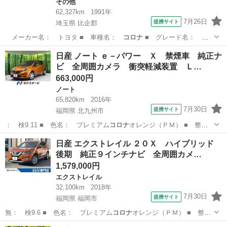
その他
62,327km
1991年
7月26日
提携サイト
埼玉県 比企郡
メーカー名： トヨタ ■ 車種名：
コロナ
■ グレード名： Ｇ
Ｘ ５速マニュア…
埼玉
比企郡
その他
日産 ノート ｅ－パワー Ｘ 禁煙車 純正ナ
ビ 全周囲カメラ 衝突軽減装置 Ｌ…
663,000円
ノート
65,820km
2016年
7月30日
提携サイト
福岡県 北九州市
： 検9.11 ■ 色名： プレミアム
コロナ
オレンジ（ＰＭ） ■ 整
備： 整備付 …
福岡
北九州市
ノート
日産 エクストレイル ２０Ｘ ハイブリッド
後期 純正９インチナビ 全周囲カメ…
1,579,000円
エクストレイル
32,100km
2018年
7月30日
提携サイト
福岡県 福岡市
無： 検9.6 ■ 色名： プレミアム
コロナ
オレンジ（ＰＭ） ■ 整
備： 整備付 …
福岡
福岡市
エクストレイル