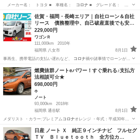
メーカー名： トヨタ ■ 車種名：
コロナ
■ グレード名： Ｇ
Ｘ ５速マニュア…
埼玉
比企郡
その他
佐賀・福岡・長崎エリア｜自社ローン＆自社
リース 債務整理中、自己破産直後でも安…
229,000円
ワゴンＲ
111,000km
2010年
福岡県 八女市
8月1日
事再生、携帯電話の支払い遅れなど、
コロナ
禍や諸事情でローンが組
めなくなった方の…
福岡
八女市
ワゴンＲ
ローン
燃費抜群ノートeパワー！すぐ乗れる♪支払方
法相談可☆★
698,000円
ノート
93,000km
2018年
福岡県 通谷駅
8月1日
メダリスト ・カラー:プレミアム
コロナ
オレンジ ・年式：平成30年式
…
福岡
中間市
通谷駅
ノート
走行距離
日産 ノート Ｘ 純正９インチナビ フルセグ
ＴＶ Ｂｌｕｅｔｏｏｔｈ 全方位カ…