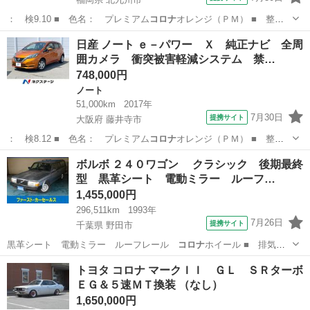
： 検9.10 ■ 色名： プレミアム
コロナ
オレンジ（ＰＭ） ■ 整
備： 整備付 …
福岡
北九州市
ノート
日産 ノート ｅ－パワー Ｘ 純正ナビ 全周
囲カメラ 衝突被害軽減システム 禁…
748,000円
ノート
51,000km
2017年
7月30日
提携サイト
大阪府 藤井寺市
： 検8.12 ■ 色名： プレミアム
コロナ
オレンジ（ＰＭ） ■ 整
備： 整備付 …
大阪
藤井寺市
ノート
ボルボ ２４０ワゴン クラシック 後期最終
型 黒革シート 電動ミラー ルーフ…
1,455,000円
296,511km
1993年
7月26日
提携サイト
千葉県 野田市
黒革シート 電動ミラー ルーフレール
コロナ
ホイール ■ 排気
量： 2300cc …
千葉
野田市
ボルボ（Volvo）
トヨタ コロナ マークＩＩ ＧＬ ＳＲターボ
ＥＧ＆５速ＭＴ換装 （なし）
1,650,000円