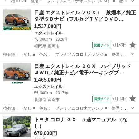
： 検10.5 ■ 色名： プレミアム
コロナ
オレンジ（ＰＭ） ■ 整
備： 整備付 …
静岡
富士市
エクストレイル
日産 エクストレイル ２０Ｘｉ 禁煙車／純正
９型ＳＤナビ（フルセグＴＶ／ＤＶＤ…
1,537,000円
エクストレイル
76,000km
2020年
7月30日
提携サイト
福岡県 福岡市
検有無： なし ■ 色名： プレミアム
コロナ
オレンジ ■ 整備：
整備付 ■ 保証…
福岡
福岡市
エクストレイル
日産 エクストレイル ２０Ｘ ハイブリッド
４ＷＤ／純正ナビ／電子パーキングブ…
1,465,000円
エクストレイル
56,000km
2017年
7月30日
提携サイト
北海道 登別市
検有無： なし ■ 色名： プレミアム
コロナ
オレンジ ■ 整備：
整備付 ■ 保証…
北海道
登別市
エクストレイル
トヨタ コロナ ＧＸ ５速マニュアル （な
し）
679,000円