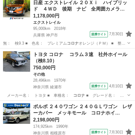
日産 エクストレイル ２０Ｘｉ ハイブリッ
ド ４ＷＤ 後期 ナビ 全周囲カメラ…
1,178,000円
エクストレイル
95,000km
2018年
7月30日
提携サイト
兵庫県 神戸市
無： 検9.3 ■ 色名： プレミアム
コロナ
オレンジ（ＰＭ） ■ 整
備： 整備付 …
兵庫
神戸市
エクストレイル
トヨタ コロナ コラム３速 社外ホイール
（検8.10）
750,000円
その他
28,496km
1970年
4月10日
提携サイト
神奈川県 綾瀬市
メーカー名： トヨタ ■ 車種名：
コロナ
■ グレード名：
コラム３速 社外…
神奈川
綾瀬市
その他
ボルボ ２４０ワゴン ２４０ＧＬワゴン レザ
ーカバー メッキモール コロナホイ…
2,198,000円
174,925km
1990年
7月30日
提携サイト
神奈川県 相模原市