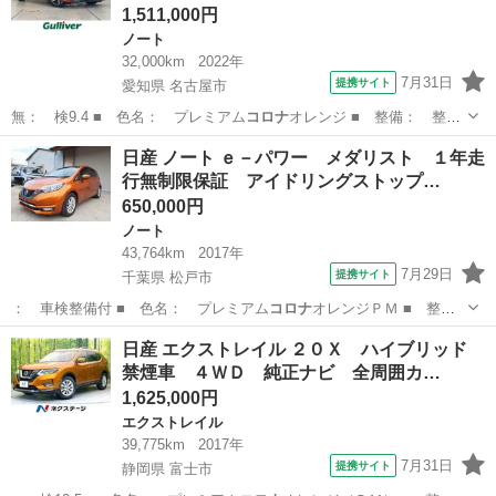
1,511,000円
ノート
32,000km
2022年
7月31日
提携サイト
愛知県 名古屋市
無： 検9.4 ■ 色名： プレミアム
コロナ
オレンジ ■ 整備： 整備
付 ■ 保証…
愛知
名古屋市
ノート
日産 ノート ｅ－パワー メダリスト １年走
行無制限保証 アイドリングストップ…
650,000円
ノート
43,764km
2017年
7月29日
提携サイト
千葉県 松戸市
： 車検整備付 ■ 色名： プレミアム
コロナ
オレンジＰＭ ■ 整
備： 整備付 ■ …
千葉
松戸市
ノート
日産 エクストレイル ２０Ｘ ハイブリッド
禁煙車 ４ＷＤ 純正ナビ 全周囲カ…
1,625,000円
エクストレイル
39,775km
2017年
7月31日
提携サイト
静岡県 富士市