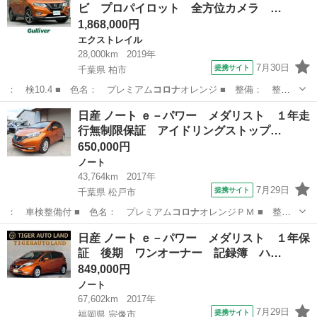
ビ プロパイロット 全方位カメラ …
1,868,000円
エクストレイル
28,000km
2019年
7月30日
提携サイト
千葉県 柏市
： 検10.4 ■ 色名： プレミアム
コロナ
オレンジ ■ 整備： 整備
付 ■ 保証…
千葉
柏市
エクストレイル
日産 ノート ｅ－パワー メダリスト １年走
行無制限保証 アイドリングストップ…
650,000円
ノート
43,764km
2017年
7月29日
提携サイト
千葉県 松戸市
： 車検整備付 ■ 色名： プレミアム
コロナ
オレンジＰＭ ■ 整
備： 整備付 ■ …
千葉
松戸市
ノート
日産 ノート ｅ－パワー メダリスト １年保
証 後期 ワンオーナー 記録簿 ハ…
849,000円
ノート
67,602km
2017年
7月29日
提携サイト
福岡県 宗像市