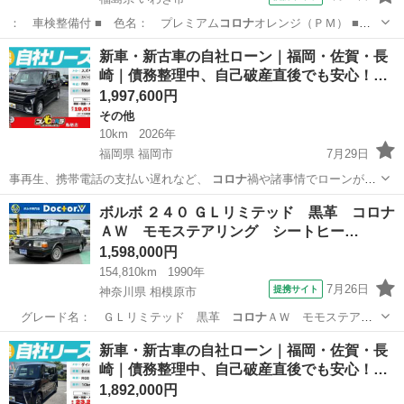
： 車検整備付 ■ 色名： プレミアム
コロナ
オレンジ（ＰＭ） ■
整備： 整備付 …
福島
いわき市
ノート
新車・新古車の自社ローン｜福岡・佐賀・長
崎｜債務整理中、自己破産直後でも安心！…
1,997,600円
その他
10km
2026年
福岡県 福岡市
7月29日
事再生、携帯電話の支払い遅れなど、
コロナ
禍や諸事情でローンが組
めなくなった方の…
福岡
福岡市
その他
車両
ボルボ ２４０ ＧＬリミテッド 黒革 コロナ
ＡＷ モモステアリング シートヒー…
1,598,000円
154,810km
1990年
7月26日
提携サイト
神奈川県 相模原市
グレード名： ＧＬリミテッド 黒革
コロナ
ＡＷ モモステアリ
ング シートヒーター…
神奈川
相模原市
ボルボ（Volvo）
新車・新古車の自社ローン｜福岡・佐賀・長
崎｜債務整理中、自己破産直後でも安心！…
1,892,000円