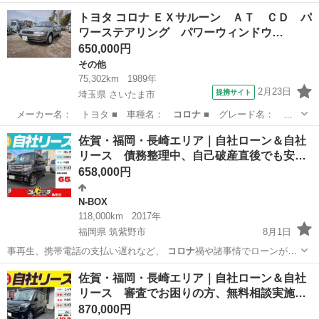
めなくなった方の…
福岡
大野城市
N-BOX
ローン
トヨタ コロナ ＥＸサルーン ＡＴ ＣＤ パ
ワーステアリング パワーウィンドウ…
650,000円
その他
75,302km
1989年
2月23日
提携サイト
埼玉県 さいたま市
メーカー名： トヨタ ■ 車種名：
コロナ
■ グレード名： Ｅ
Ｘサルーン ＡＴ…
埼玉
さいたま市
その他
佐賀・福岡・長崎エリア｜自社ローン＆自社
リース 債務整理中、自己破産直後でも安…
658,000円
N-BOX
118,000km
2017年
福岡県 筑紫野市
8月1日
事再生、携帯電話の支払い遅れなど、
コロナ
禍や諸事情でローンが組
めなくなった方の…
福岡
筑紫野市
N-BOX
ローン
佐賀・福岡・長崎エリア｜自社ローン＆自社
リース 審査でお困りの方、無料相談実施…
870,000円