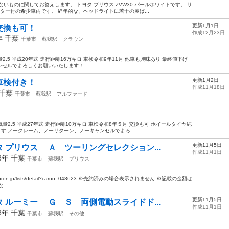
いものに関してお答えします。 トヨタ プリウス ZVW30 パールホワイトです。 サ
ター付の希少車両です。 経年的な、ヘッドライトに若干の黄ば...
更新1月1日
交換も可！
作成12月23日
8年
千葉
千葉市
蘇我駅
クラウン
2.5 平成20年式 走行距離16万キロ 車検令和9年11月 他車も興味あり 最終値下げ
ンセルでよろしくお願いいたします！
更新1月2日
車検付き！
作成11月18日
千葉
千葉市
蘇我駅
アルファード
気量2.5 平成27年式 走行距離10万キロ 車検令和8年５月 交換も可 ホイールタイヤ純
す ノークレーム、ノーリターン、ノーキャンセルでよろ...
更新11月5日
 プリウス Ａ ツーリングセレクション...
作成11月1日
18年
千葉
千葉市
蘇我駅
プリウス
oron.jp/lists/detail?carno=048623 ※売約済みの場合表示されません ※記載の金額は
..
更新11月5日
 ルーミー Ｇ Ｓ 両側電動スライドド...
作成11月1日
18年
千葉
千葉市
蘇我駅
その他