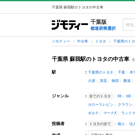
千葉県 蘇我駅のトヨタの中古車
千葉版
都道府県選択
ジモティー
中古車
トヨタ
千葉県のト
千葉県 蘇我駅のトヨタの中古車
全
駅
：
千葉県のトヨタ
千葉
本
大原
浪花
御宿
勝浦
ジャンル
：
全てのトヨタ
86
bB
カローラレビン
クラウン
ポルテ
マークX
ランド
投稿者
：
トヨタの全て
個人
法