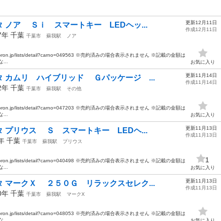
更新12月11日
ノア Ｓｉ スマートキー LEDヘッ...
作成12月11日
17年
千葉
千葉市
蘇我駅
ノア
oron.jp/lists/detail?carno=049563 ※売約済みの場合表示されません ※記載の金額は
..
お気に入り
更新11月14日
 カムリ ハイブリッド Ｇパッケージ ...
作成11月14日
12年
千葉
千葉市
蘇我駅
その他
oron.jp/lists/detail?carno=047203 ※売約済みの場合表示されません ※記載の金額は
..
お気に入り
更新11月13日
プリウス Ｓ スマートキー LEDヘ...
作成11月13日
6年
千葉
千葉市
蘇我駅
プリウス
1
oron.jp/lists/detail?carno=040498 ※売約済みの場合表示されません ※記載の金額は
..
お気に入り
更新11月13日
 マークＸ ２５０Ｇ リラックスセレク...
作成11月13日
10年
千葉
千葉市
蘇我駅
マークX
oron.jp/lists/detail?carno=048053 ※売約済みの場合表示されません ※記載の金額は
..
お気に入り