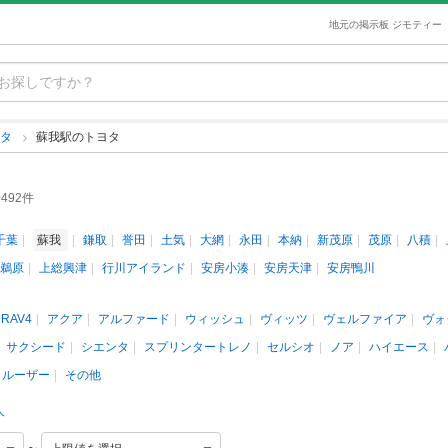
地元の掲示板 ジモティー
ヨタ
蘇我駅のトヨタ
492件
千葉
蘇我
鎌取
誉田
土気
大網
永田
本納
新茂原
茂原
八積
鵜原
上総興津
行川アイランド
安房小湊
安房天津
安房鴨川
RAV4
アクア
アルファード
ウィッシュ
ヴィッツ
ヴェルファイア
ヴォ
サクシード
シエンタ
スプリンタートレノ
セルシオ
ノア
ハイエース
クルーザー
その他
人