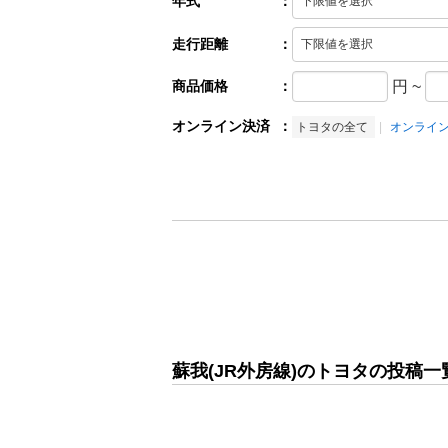
年式
：
走行距離
：
商品価格
：
円
~
オンライン決済
：
トヨタの全て
オンライ
蘇我(JR外房線)のトヨタの投稿一