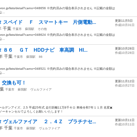
oron.jp/lists/detail?carno=048656 ※売約済みの場合表示されません ※記載の金額は
..
更新11月5日
 スペイド Ｆ スマートキー 片側電動...
作成10月31日
2年
千葉
千葉市
蘇我駅
その他
oron.jp/lists/detail?carno=048624 ※売約済みの場合表示されません ※記載の金額は
..
更新10月28日
８６ ＧＴ HDDナビ 車高調 HI...
作成10月28日
3年
千葉
千葉市
蘇我駅
86
oron.jp/lists/detail?carno=048521 ※売約済みの場合表示されません ※記載の金額は
..
更新11月12日
！交換も可！
作成10月27日
葉
千葉市
蘇我駅
ヴェルファイア
デンアイズ、2.5 平成25年式 走行距離11万8千キロ 車検令和7年１１月 名変✖️
、ノーキャンセルでよろしくお願いいたします！
更新10月11日
 ヴェルファイア ２．４Ｚ プラチナセ...
作成10月11日
0年
千葉
千葉市
蘇我駅
ヴェルファイア