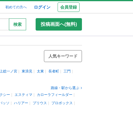
ログイン
会員登録
初めての方へ
投稿画面へ(無料)
検索
人気キーワード
上総一ノ宮
東浪見
太東
長者町
三門
路線・駅から選ぶ
クシー
エスティマ
カローラフィールダー
パッソ
ハリアー
プリウス
プロボックス