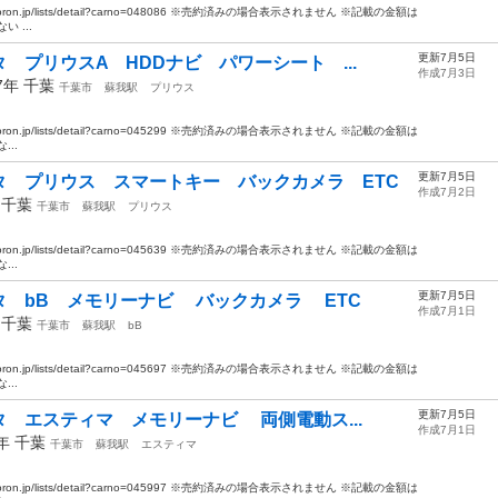
oron.jp/lists/detail?carno=048086 ※売約済みの場合表示されません ※記載の金額は
 ...
更新7月5日
 プリウスA HDDナビ パワーシート ...
作成7月3日
17年
千葉
千葉市
蘇我駅
プリウス
oron.jp/lists/detail?carno=045299 ※売約済みの場合表示されません ※記載の金額は
..
更新7月5日
タ プリウス スマートキー バックカメラ ETC
作成7月2日
年
千葉
千葉市
蘇我駅
プリウス
oron.jp/lists/detail?carno=045639 ※売約済みの場合表示されません ※記載の金額は
..
更新7月5日
 bB メモリーナビ バックカメラ ETC
作成7月1日
年
千葉
千葉市
蘇我駅
bB
oron.jp/lists/detail?carno=045697 ※売約済みの場合表示されません ※記載の金額は
..
更新7月5日
 エスティマ メモリーナビ 両側電動ス...
作成7月1日
2年
千葉
千葉市
蘇我駅
エスティマ
oron.jp/lists/detail?carno=045997 ※売約済みの場合表示されません ※記載の金額は