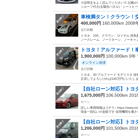
※説明文をよく読んでください※ 記載がな
ンルーフ付き(太陽光パネル)・シートヒー
車検満タン！クラウン！
受付終了
400,000円
160,000km 200
走行距離
トヨタ、200、クラウン、ロイヤル 排気量
ノークレーム、ノーリターン、ノーキャ
トヨタ！アルファード！
受付終了
1,900,000円
100,000km 0年
オンライン決済
走行距離
トヨタ、30 アルファード モデリスタ 排
正戻しでよろしければ180万円にいたしま
【自社ローン対応】トヨタ
受付終了
1,675,000円
106,500km 20
ローン
詳しい車両情報はコチラ↓ https://www.ot
現金一括払いの金額です 信用機関を通さな.
【自社ローン対応】トヨタ
受付終了
1,206,000円
101,500km 20
ローン