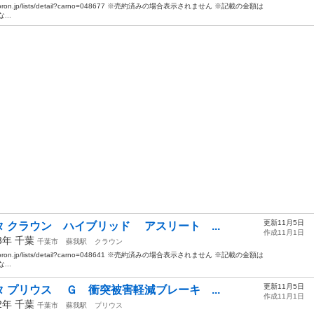
oron.jp/lists/detail?carno=048677 ※売約済みの場合表示されません ※記載の金額は
..
更新11月5日
 クラウン ハイブリッド アスリート ...
作成11月1日
13年
千葉
千葉市
蘇我駅
クラウン
oron.jp/lists/detail?carno=048641 ※売約済みの場合表示されません ※記載の金額は
..
更新11月5日
 プリウス Ｇ 衝突被害軽減ブレーキ ...
作成11月1日
12年
千葉
千葉市
蘇我駅
プリウス