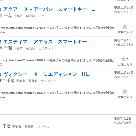
更新11月13日
 アクア Ｘ－アーバン スマートキー ...
作成11月13日
5年
千葉
千葉市
蘇我駅
アクア
oron.jp/lists/detail?carno=047605 ※売約済みの場合表示されません ※記載の金額は
..
お気に入り
更新11月13日
 エスティマ アエラス スマートキー ...
作成11月13日
3年
千葉
千葉市
蘇我駅
エスティマ
2
oron.jp/lists/detail?carno=048022 ※売約済みの場合表示されません ※記載の金額は
..
お気に入り
更新11月13日
ヴォクシー Ｘ Ｌエディション HI...
作成11月13日
10年
千葉
千葉市
蘇我駅
ヴォクシー
oron.jp/lists/detail?carno=048376 ※売約済みの場合表示されません ※記載の金額は
..
お気に入り
更新7月15日
作成4月25日
年
千葉
千葉市
蘇我駅
プリウス