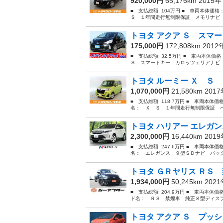
920,000円
65,176km 2015
■ 支払総額: 104万円 ■ 車両本体価格
Ｓ １年間走行無制限保証 メモリナビ 
トヨタ アクア Ｓ スマー
175,000円
172,808km 201
■ 支払総額: 32.5万円 ■ 車両本体価
Ｓ スマートキー カロッツェリアナビ 
トヨタ ルーミー Ｘ Ｓ 
1,070,000円
21,580km 201
■ 支払総額: 118.7万円 ■ 車両本体価
名： Ｘ Ｓ １年間走行無制限保証 ペ
トヨタ ハリアー エレガン
2,300,000円
16,440km 201
■ 支払総額: 247.6万円 ■ 車両本体価
名： エレガンス ９型ＳＤナビ バック
トヨタ ＧＲヤリス ＲＳ 
1,934,000円
50,245km 202
■ 支払総額: 204.9万円 ■ 車両本体価
ド名： ＲＳ 禁煙車 純正８型ディスプ
トヨタ アクア Ｓ プッシ