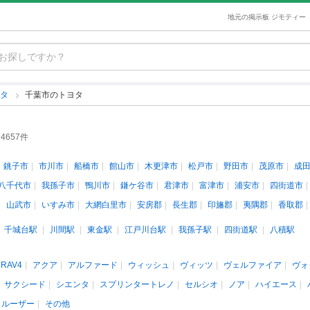
地元の掲示板 ジモティー
ヨタ
千葉市のトヨタ
4657件
銚子市
市川市
船橋市
館山市
木更津市
松戸市
野田市
茂原市
成
八千代市
我孫子市
鴨川市
鎌ケ谷市
君津市
富津市
浦安市
四街道市
山武市
いすみ市
大網白里市
安房郡
長生郡
印旛郡
夷隅郡
香取郡
千城台駅
川間駅
東金駅
江戸川台駅
我孫子駅
四街道駅
八積駅
RAV4
アクア
アルファード
ウィッシュ
ヴィッツ
ヴェルファイア
ヴォ
サクシード
シエンタ
スプリンタートレノ
セルシオ
ノア
ハイエース
クルーザー
その他