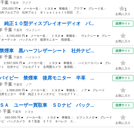
年
千葉
千葉市
アクア
： 250,000 円 ■ メーカー名： トヨタ ■ 車種名： アクア ■ グレード名：
1
外フルエアロ 社外アルミ Ｂｌｕｅｔｏｏｔｈ対応 フ...
お気に入り
 純正１０型ディスプレイオーディオ バ...
提携サイト
2年
千葉
千葉市
ヴォクシー
格： 3,740,000 円 ■ メーカー名： トヨタ ■ 車種名： ヴォクシー ■ グレー
オーディオ バックカメラ 後席モニター 両側電...
お気に入り
禁煙車 黒ハーフレザーシート 社外ナビ...
提携サイト
1年
千葉
千葉市
ハイエース
： 2,597,000 円 ■ メーカー名： トヨタ ■ 車種名： ハイエースバン ■ グレ
 社外ナビ フルセグＴＶ 全周囲カメラ 衝突軽...
お気に入り
バイビー 禁煙車 後席モニター 半革 ...
提携サイト
7年
千葉
千葉市
ノア
格： 1,599,000 円 ■ メーカー名： トヨタ ■ 車種名： ノア ■ グレード
席モニター 半革 純正１０インチナビ フルセグＴＶ...
お気に入り
ＳＡ ユーザー買取車 ＳＤナビ バック...
提携サイト
5年
千葉
千葉市
トヨタ
格： 340,000 円 ■ メーカー名： トヨタ ■ 車種名： ピクシスメガ ■ グレード
ビ バックカメラ ＢＴ音楽 ＥＴＣ キーレス ス...
お気に入り