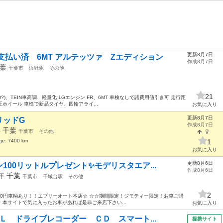
更新8月7日
支払い済 6MT アルテッツァ Zエディション
作成8月7日
葉
千葉市
浜野駅
その他
21
)、TEIN車高調、軽量化 1Gエンジン FR、6MT 車検なしで諸費用値引き可 走行距
正ホイール 車検で新品タイヤ、四輪アライ...
お気に入り
更新8月7日
リッドG
作成8月7日
年
千葉
千葉市
その他
age: 7400 km
1
お気に入り
更新8月6日
00リットルプレゼント✨モデリスタエア...
作成8月6日
6年
千葉
千葉市
千城台駅
その他
2
☆0円車輌あり！！エブリーオート本店☆ ☆☆期間限定！ジモティー限定！お車ご購
 本サイトで気に入ったお車があれば是非ご来店下さい...
お気に入り
Ｌ ドライブレコーダー ＣＤ スマート...
提携サイト