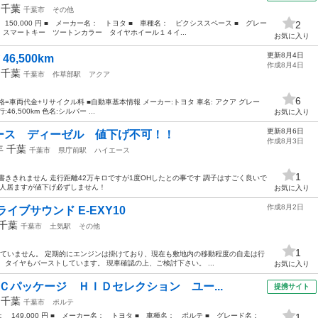
年
千葉
千葉市
その他
 150,000 円 ■ メーカー名： トヨタ ■ 車種名： ピクシススペース ■ グレー
2
スマートキー ツートンカラー タイヤホイール１４イ...
お気に入り
更新8月4日
6,500km
作成8月4日
年
千葉
千葉市
作草部駅
アクア
6
=車両代金+リサイクル料 ■自動車基本情報 メーカー:トヨタ 車名: アクア グレー
行:46,500km 色名:シルバー ...
お気に入り
更新8月6日
ース ディーゼル 値下げ不可！！
作成8月3日
8年
千葉
千葉市
県庁前駅
ハイエース
1
書ききれません 走行距離42万キロですが1度OHしたとの事です 調子はすごく良いで
こい人居ますが値下げ必ずしません！
お気に入り
作成8月2日
ーライブサウンド E-EXY10
千葉
千葉市
土気駅
その他
1
乗っていません。 定期的にエンジンは掛けており、現在も敷地内の移動程度の自走は行
タイヤもバーストしています。 現車確認の上、ご検討下さい。 ...
お気に入り
Ｃパッケージ ＨＩＤセレクション ユー...
提携サイト
年
千葉
千葉市
ポルテ
格： 149,000 円 ■ メーカー名： トヨタ ■ 車種名： ポルテ ■ グレード名：
1