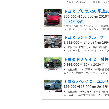
１３０ｉ Ｃパッケージ ＨＩＤセレクシ
トヨタ プリウス50 平成28年
850,000円
105,600km 201
オンライン決済
ご覧頂きありがとうございます。 掲載価格=
レード: Aツーリングセレクション 排気量:1800
トヨタ ランドクルーザープ
2,619,000円
240,894km 19
■ 支払総額: 279万円 ■ 車両本体価格
■ グレード名： ＳＸワイド ７８プラ
トヨタ ＲＡＶ４ Ｚ 禁煙
5,991,000円
15km 2026年
千
■ 支払総額: 612.9万円 ■ 車両本体価
名： Ｚ 禁煙車 サンルーフ モデリス
トヨタ パッソ Ｘ ユルリ
199,000円
33,000km 2011年
■ 支払総額: 29.9万円 ■ 車両本体価
Ｘ ユルリ ユーザー買取車／ ■ 排気量： 