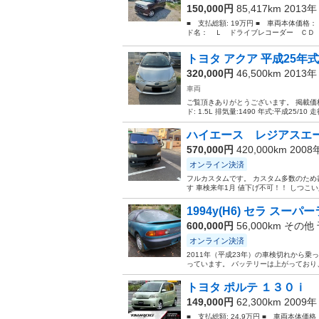
150,000円
85,417km 2013
■ 支払総額: 19万円 ■ 車両本体価格：
ド名： Ｌ ドライブレコーダー ＣＤ 
トヨタ アクア 平成25年式 4
320,000円
46,500km 2013
車両
ご覧頂きありがとうございます。 掲載価格
ド: 1.5L 排気量:1490 年式:平成25/10 走
ハイエース レジアスエ
570,000円
420,000km 200
オンライン決済
フルカスタムです。 カスタム多数のため
す 車検来年1月 値下げ不可！！ しつ
1994y(H6) セラ スーパ
600,000円
56,000km その他
オンライン決済
2011年（平成23年）の車検切れから
っています。 バッテリーは上がっており、
トヨタ ポルテ １３０ｉ 
149,000円
62,300km 2009
■ 支払総額: 24.9万円 ■ 車両本体価