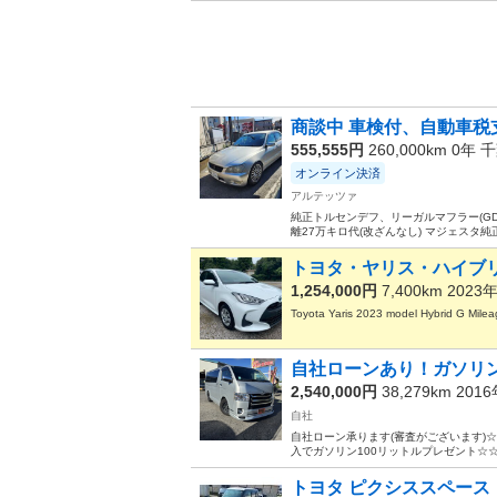
商談中 車検付、自動車税
555,555円
260,000km 0年
千
オンライン決済
アルテッツァ
純正トルセンデフ、リーガルマフラー(GD?
離27万キロ代(改ざんなし) マジェスタ純
トヨタ・ヤリス・ハイブ
1,254,000円
7,400km 2023
Toyota Yaris 2023 model Hybrid G Mile
自社ローンあり！ガソリン1
2,540,000円
38,279km 201
自社
自社ローン承ります(審査がございます)
入でガソリン100リットルプレゼント☆☆
トヨタ ピクシススペース 