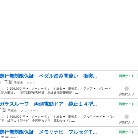
走行無制限保証 ペダル踏み間違い 衝突...
提携サイト
3年
千葉
千葉市
アクア
格： 2,150,000 円 ■ メーカー名： トヨタ ■ 車種名： アクア ■ グレード
踏み間違い 衝突回避被害軽減 車線逸脱警報機能 ...
お気に入り
ガラスルーフ 両側電動ドア 純正１４型...
提携サイト
千葉
千葉市
アルファード
格： 6,460,000 円 ■ メーカー名： トヨタ ■ 車種名： アルファード ■ グレ
ア 純正１４型ナビ 全周囲カメラ 電動サイドス...
お気に入り
走行無制限保証 メモリナビ フルセグＴ...
提携サイト