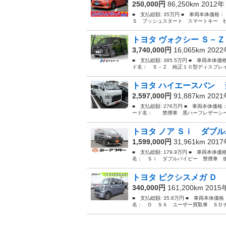
250,000円
86,250km 2012
■ 支払総額: 35万円 ■ 車両本体価格
Ｓ プッシュスタート スマートキー 社
トヨタ ヴォクシー Ｓ－Ｚ
3,740,000円
16,065km 202
■ 支払総額: 385.5万円 ■ 車両本体価
ド名： Ｓ－Ｚ 純正１０型ディスプレイ
トヨタ ハイエースバン 
2,597,000円
91,887km 202
■ 支払総額: 276万円 ■ 車両本体価格
ード名： 禁煙車 黒ハーフレザーシート
トヨタ ノア Ｓｉ ダブル
1,599,000円
31,961km 201
■ 支払総額: 179.9万円 ■ 車両本体価
名： Ｓｉ ダブルバイビー 禁煙車 後
トヨタ ピクシスメガ Ｄ 
340,000円
161,200km 201
■ 支払総額: 35.8万円 ■ 車両本体価
名： Ｄ ＳＡ ユーザー買取車 ＳＤナ