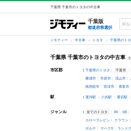
千葉県 千葉市のトヨタの中古車
千葉版
都道府県選択
ジモティー
中古車
トヨタ
千葉県のト
千葉県 千葉市のトヨタの中古車
全
市区郡
：
千葉県のトヨタ
千葉市
勝浦市
市原市
流山市
南房総市
匝瑳市
香取市
駅
：
運河駅
八街駅
愛宕駅
ジャンル
：
全てのトヨタ
86
bB
カローラレビン
クラウン
ポルテ
マークX
ランド