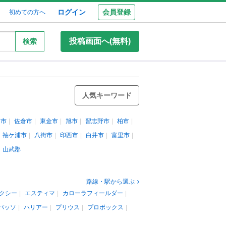
ログイン
会員登録
初めての方へ
投稿画面へ(無料)
検索
人気キーワード
田市
佐倉市
東金市
旭市
習志野市
柏市
袖ケ浦市
八街市
印西市
白井市
富里市
山武郡
路線・駅から選ぶ
クシー
エスティマ
カローラフィールダー
パッソ
ハリアー
プリウス
プロボックス