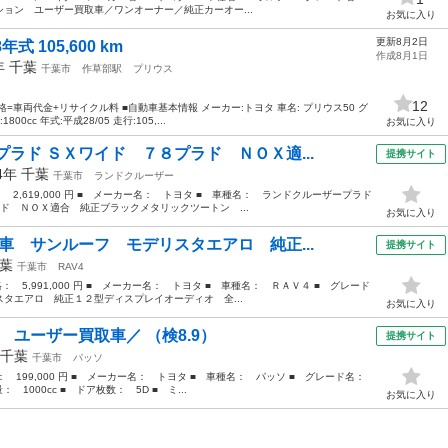
ョン ユーザー買取車／ワンオーナー／純正カーオー...
お気に入り
更新8月2日
式 105,600 km
作成8月1日
6年
千葉
千葉市
作草部駅
プリウス
12
車両代金+リサイクル料 ■自動車基本情報 メーカー:トヨタ 車名: プリウス50 グ
cc 年式:平成28/05 走行:105,...
お気に入り
ラド ＳＸワイド ７８プラド ＮＯＸ適...
提携サイト
94年
千葉
千葉市
ランドクルーザー
： 2,619,000 円 ■ メーカー名： トヨタ ■ 車種名： ランドクルーザープラド
ド ＮＯＸ適合 純正ブラックメタリックツートン ...
お気に入り
車 サンルーフ モデリスタエアロ 純正...
提携サイト
葉
千葉市
RAV4
格： 5,991,000 円 ■ メーカー名： トヨタ ■ 車種名： ＲＡＶ４ ■ グレード
タエアロ 純正１２型ディスプレイオーディオ 全...
お気に入り
 ユーザー買取車／ （検8.9）
提携サイト
千葉
千葉市
パッソ
格： 199,000 円 ■ メーカー名： トヨタ ■ 車種名： パッソ ■ グレード名：
1000cc ■ ドア枚数： 5D ■ ミ...
お気に入り