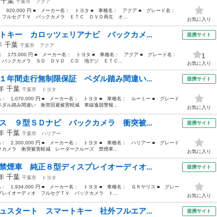
年
千葉
千葉市
アクア
： 920,000 円 ■ メーカー名： トヨタ ■ 車種名： アクア ■ グレード名：
フルセグＴＶ バックカメラ ＥＴＣ ＤＶＤ再生 オ...
お気に入り
トキー カロッツェリアナビ バックカメ...
提携サイト
2年
千葉
千葉市
アクア
格： 175,000 円 ■ メーカー名： トヨタ ■ 車種名： アクア ■ グレード名：
1
バックカメラ ＳＤ ＤＶＤ ＣＤ 地デジ ＥＴＣ...
お気に入り
１年間走行無制限保証 ペダル踏み間違い...
提携サイト
7年
千葉
千葉市
トヨタ
格： 1,070,000 円 ■ メーカー名： トヨタ ■ 車種名： ルーミー ■ グレード
ダル踏み間違い 衝突回避被害軽減 車線逸脱警報...
お気に入り
ス ９型ＳＤナビ バックカメラ 衝突被...
提携サイト
9年
千葉
千葉市
ハリアー
格： 2,300,000 円 ■ メーカー名： トヨタ ■ 車種名： ハリアー ■ グレード
カメラ 衝突被害軽減 レーダークルーズ 禁煙車...
お気に入り
禁煙車 純正８型ディスプレイオーディオ...
提携サイト
1年
千葉
千葉市
トヨタ
格： 1,934,000 円 ■ メーカー名： トヨタ ■ 車種名： ＧＲヤリス ■ グレー
レイオーディオ フルセグＴＶ バックカメラ ト...
お気に入り
ュスタート スマートキー 社外フルエア...
提携サイト