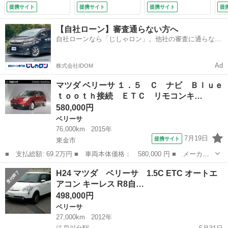
助手席エアバッグ
ウインドウ 電動格
ン フォグライト
提携サイト
提携サイト
提携サイト
提
運転席エアバッグ
納ミラ－（ラディア
オートエアコン Ｉ
キーフリー アル
ントエボニーマイ
ＳＯＦＩＸ （検
【自社ローン】審査通らない方へ
ミ パワーウイン
カ） （検8.10）
9.5）
自社ローンなら「じしゃロン」。他社の審査に通らなか
ド 地デジフルセ
った方も
グ ナビＴＶ ＡＢ
Ｓ ＥＴＣ付 ＡＣ
Ad
株式会社IDOM
（車検整備付）
マツダ ベリーサ １．５ Ｃ ナビ Ｂｌｕｅ
ｔｏｏｔｈ接続 ＥＴＣ リモコンキ…
580,000円
ベリーサ
76,000km
2015年
7月19日
提携サイト
東金市
■ 支払総額: 69.2万円 ■ 車両本体価格： 580,000 円 ■ メーカー
名： マツダ ■ 車種名： ベリーサ ■ グレード名： １．５
千葉
東金市
ベリーサ
H24 マツダ ベリーサ 1.5C ETC オートエ
Ｃ ナビ Ｂｌｕｅｔｏｏｔｈ接続 ＥＴＣ リモコンキー アドバ
アコン キーレス R8自…
ンスキー パワ...
498,000円
ベリーサ
27,000km
2012年