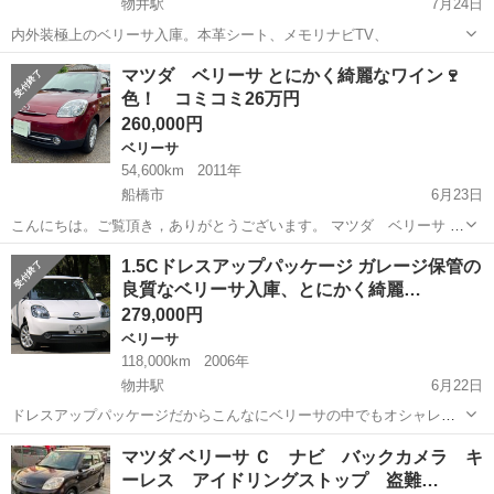
物井駅
7月24日
内外装極上のベリーサ入庫。本革シート、メモリナビTV、
千葉
佐倉市
物井駅
ベリーサ
本革
マツダ ベリーサ とにかく綺麗なワイン🍷
色！ コミコミ26万円
260,000円
ベリーサ
54,600km
2011年
船橋市
6月23日
こんにちは。ご覧頂き，ありがとうございます。 マツダ ベリーサ で
す。 本当に内装外装とも綺麗ですので、ぜひ現車確認でご覧くださ
千葉
船橋市
ベリーサ
車両
1.5Cドレスアップパッケージ ガレージ保管の
い。綺麗なワイン色に惹かれます。 純正ナビ フルセグTV バックカメ
良質なベリーサ入庫、とにかく綺麗…
ラ スマ...
279,000円
ベリーサ
118,000km
2006年
物井駅
6月22日
ドレスアップパッケージだからこんなにベリーサの中でもオシャレで
カッコイイのです。ヘッドライドも曇り無
千葉
佐倉市
物井駅
ベリーサ
マツダ ベリーサ Ｃ ナビ バックカメラ キ
ーレス アイドリングストップ 盗難…