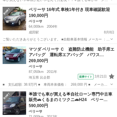
買える！！💙自社ローン専門中古車販売店♪くるまのミツクニ千葉店！
千葉
千葉市
蘇我駅
ベリーサ
ローン
ベリーサ 16年式 車検1年付き 現車確認歓迎
♪💙 ✨✨🌟誰でもクルマがローンで買えます🌟✨✨
190,000円
過去に自己破...
ベリーサ
64,000km
2004年
成田駅
8月8日
ご覧いただきありがとうございます。 ■自動車基本情報 メーカー ：マ
ツダ 車名 ：ベリーサ 型式 ：DC5W グレード ：標準 初度登録 ：16年
千葉
成田市
成田駅
ベリーサ
有り
マツダ ベリーサ Ｃ 盗難防止機能 助手席エ
式 走行距離 ：64,000キロ 車検 ...
アバッグ 運転席エアバッグ パワス…
269,000円
ベリーサ
87,050km
2011年
3月21日
提携サイト
埼玉県 比企郡
■ 支払総額: 38.9万円 ■ 車両本体価格： 269,000 円 ■ メーカー
名： マツダ ■ 車種名： ベリーサ ■ グレード名： Ｃ 盗難防
埼玉
比企郡
ベリーサ
🌟誰でも車が買える🌟自社ローン専門中古車
止機能 助手席エアバッグ 運転席エアバッグ パワステ ＡＵＴＯ
販売🚗くるまのミツクニ🚗H24 ベリー…
エアコン ス...
590,000円
ベリーサ
71,000km
2012年