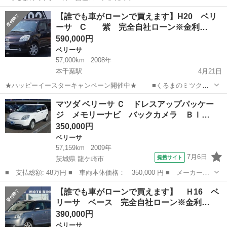
て 当社で販売する車両全て
千葉
千葉市
本千葉駅
ベリーサ
ローン
【誰でも車がローンで買えます】H20 ベリ
が自社ローンの対象です。 通常、中古車をオートローンで購入される
ーサ C 紫 完全自社ローン※金利…
際は中古車販売店経由で信販会社との契約になります。当...
590,000円
ベリーサ
57,000km
2008年
本千葉駅
4月21日
★ハッピーイースターキャンペーン開催中★ ■くるまのミツクニ
の「自社ローン」について
千葉
千葉市
本千葉駅
ベリーサ
ローン
マツダ ベリーサ Ｃ ドレスアップパッケー
当社で販売する車両全てが自社ローンの対象です。 通常、中古車をオ
ジ メモリーナビ バックカメラ Ｂｌ…
ートローンで購入される際は...
350,000円
ベリーサ
57,159km
2009年
7月6日
提携サイト
茨城県 龍ケ崎市
■ 支払総額: 48万円 ■ 車両本体価格： 350,000 円 ■ メーカー
名： マツダ ■ 車種名： ベリーサ ■ グレード名： Ｃ ドレス
茨城
龍ケ崎市
ベリーサ
【誰でも車がローンで買えます】 Ｈ16 ベ
アップパッケージ メモリーナビ バックカメラ Ｂｌｕｅｔｏｏｔ
リーサ ベース 完全自社ローン※金利…
ｈ ワンセグ ス...
390,000円
ベリーサ