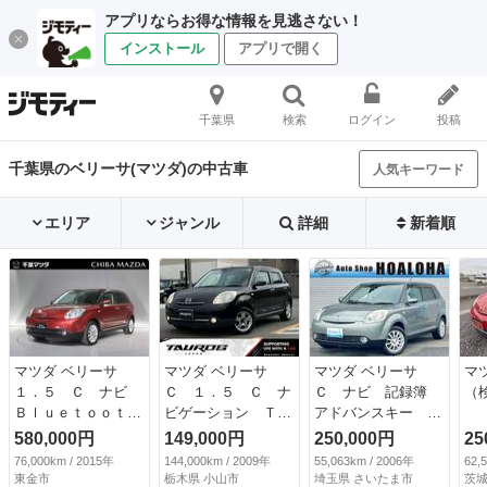
アプリならお得な情報を見逃さない！
インストール
アプリで開く
千葉県
検索
ログイン
投稿
千葉県のベリーサ(マツダ)の中古車
人気キーワード
エリア
ジャンル
詳細
新着順
マツダ ベリーサ
マツダ ベリーサ
マツダ ベリーサ
マ
１．５ Ｃ ナビ
Ｃ １．５ Ｃ ナ
Ｃ ナビ 記録簿
（検
Ｂｌｕｅｔｏｏｔｈ
ビゲーション Ｔ
アドバンスキー 社
接続 ＥＴＣ リモ
Ｖ ＥＴＣ オ－ト
外アルミ ＥＴＣ
580,000円
149,000円
250,000円
25
コンキー アドバン
エアコン パワ－ス
取説 スペアキー
76,000km / 2015年
144,000km / 2009年
55,063km / 2006年
62,
スキー パワステ
テアリング パワー
タイミングチェー
東金市
栃木県 小山市
埼玉県 さいたま市
茨城