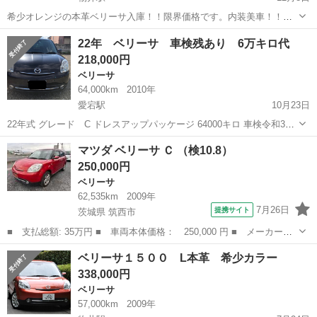
希少オレンジの本革ベリーサ入庫！！限界価格です。内装美車！！ヨ
ーロピアンテイスト全開なベリーサ、内装のセンスの良さはコンパク
千葉
佐倉市
物井駅
ベリーサ
本革
22年 ベリーサ 車検残あり 6万キロ代
トカーの中でも上流階級。禁煙車です
218,000円
ベリーサ
64,000km
2010年
愛宕駅
10月23日
22年式 グレード C ドレスアップパッケージ 64000キロ 車検令和3年
7月 ナビ、TV、ETC 中々綺麗なお車です♪ 外装とそこまで目立ったキ
千葉
野田市
愛宕駅
ベリーサ
グレード
マツダ ベリーサ Ｃ （検10.8）
ズもございません(^^) そのまま乗って帰ることも可能です♪ 現状...
250,000円
ベリーサ
62,535km
2009年
7月26日
提携サイト
茨城県 筑西市
■ 支払総額: 35万円 ■ 車両本体価格： 250,000 円 ■ メーカー
名： マツダ ■ 車種名： ベリーサ ■ グレード名： Ｃ ■ 排気
茨城
筑西市
ベリーサ
ベリーサ１５００ L本革 希少カラー
量： 1500cc ■ ドア枚数： 5D ■ ミッション： AT4速 ■ 店...
338,000円
ベリーサ
57,000km
2009年