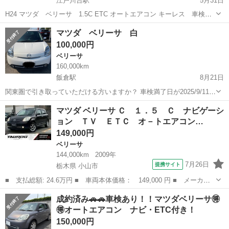
江戸川台駅
5月31日
H24 マツダ ベリーサ 1.5C ETC オートエアコン キーレス 車検９
年１月 R8自税込 ☆下取強化中☆ 下取車があればお伝え下さい。どん
千葉
流山市
江戸川台駅
ベリーサ
レンタカー
マツダ ベリーサ 白
な車でも高価下取に自信があります♪ 買取のみでも高く買い取りま
100,000円
す。 ...
ベリーサ
160,000km
飯倉駅
8月21日
関東圏で引き取っていただける方いますか？ 車検満了日が2025/9/11な
ので、9月7日に引き取っていただける方のもとへ私が自分で運転して
千葉
匝瑳市
飯倉駅
ベリーサ
走行距離
マツダ ベリーサ Ｃ １．５ Ｃ ナビゲーシ
送ります。 走行距離は16万キロ弱走っております。
ョン ＴＶ ＥＴＣ オ－トエアコン…
149,000円
ベリーサ
144,000km
2009年
7月26日
提携サイト
栃木県 小山市
■ 支払総額: 24.6万円 ■ 車両本体価格： 149,000 円 ■ メーカー
名： マツダ ■ 車種名： ベリーサ ■ グレード名： Ｃ １．
栃木
小山市
ベリーサ
成約済み🚗🚗車検あり！！マツダベリーサ🉐
５ Ｃ ナビゲーション ＴＶ ＥＴＣ オ－トエアコン パワ－ス
🉐オートエアコン ナビ・ETC付き！
テアリング パ...
150,000円