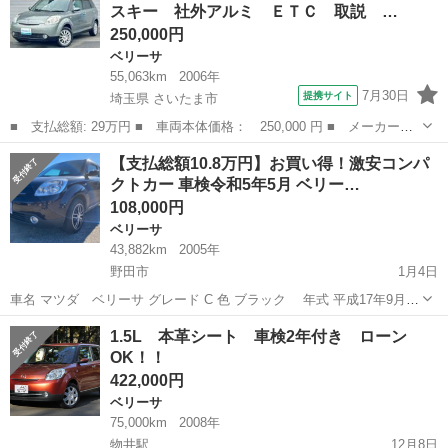
スキー 社外アルミ ＥＴＣ 取説 …
大変ありがとうございました。 20...
250,000円
ベリーサ
55,063km
2006年
7月30日
提携サイト
埼玉県 さいたま市
■ 支払総額: 29万円 ■ 車両本体価格： 250,000 円 ■ メーカー
名： マツダ ■ 車種名： ベリーサ ■ グレード名： Ｃ ナビ
埼玉
さいたま市
ベリーサ
【支払総額10.8万円】お買い得！激安コンパ
記録簿 アドバンスキー 社外アルミ ＥＴＣ 取説 スペアキー
クトカー 車検令和5年5月 ベリー…
タイミングチェー...
108,000円
ベリーサ
43,882km
2005年
野田市
1月4日
車名 マツダ ベリーサ グレード C 色 ブラック 年式 平成17年9月
車検 令和5年5月 エアコン有無 〇作動確認済み AT/MT AT 排気量
千葉
野田市
ベリーサ
車両
1.5L 本革シート 車検2年付き ローン
1500cc ドア数 5 定員 5人 型...
OK！！
422,000円
ベリーサ
75,000km
2008年
物井駅
12月8日