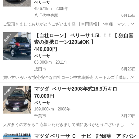
ベリーサ
49,671km
2008年
八千代中央駅
6月15日
ご覧頂きましてありがとうございます🙇 【車両情報】 ○車種 マツダ
ベリーサ ○グレード C ○年式 平成20年式 ○車検 令和8年1月22日 ○
千葉
八千代市
八千代中央駅
ベリーサ
車両
【自社ローン】 ベリーサ 1.5L ！！【 独自審
走行距離 5万km弱 ○修復歴 不明 ＊現車確認お願い致します。大
査の提携ローン120回OK 】
きな事故...
440,000円
ベリーサ
83,000km
2011年
成田市
6月26日
買い方いろいろ"安心安全な自社ローン中古車販売 カートルズ千葉店
ベリーサ 1.5L ！！ LINEで簡単 お問い合わせ🎵詳細確認🎵 友達追
千葉
成田市
ベリーサ
カートルズ
マツダ_ベリーサ2008年式16.9万キロ
加はコチラ https://lin.ee/EzbAgu8...
70,000円
ベリーサ
169,000km
2008年
千葉市
3月29日
大変多くの方からご応募いただきまして誠にありがとうございまし
た。おかげさまで引取先が決まりましたのでご報告させて頂きます。
千葉
千葉市
ベリーサ
走行距離
マツダ ベリーサ Ｃ ナビ 記録簿 アドバン
返信出来なかった方につきましてはこの場にてお詫び申し上げます。