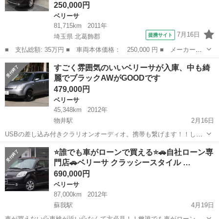
250,000円
ベリーサ
81,715km
2011年
7月16日
提携サイト
埼玉県 北葛飾郡
■ 支払総額: 35万円 ■ 車両本体価格： 250,000 円 ■ メーカー
名： マツダ ■ 車種名： ベリーサ ■ グレード名： Ｃ ナビ
埼玉
北葛飾郡
ベリーサ
すごく雰囲気のいいベリーサが入庫、中も綺
バックカメラ キーレス アイドリングストップ 盗難防止システ
麗でブラックAWがGOODです
ム 衝突安全ボディ...
479,000円
ベリーサ
45,348km
2012年
物井駅
2月16日
USBの差し込み付きクラリオンオーディオ。携帯も繋げます！！しか
も嬉しいスタッドレス付き！！！もっと詳しい内容を知りたい方は下
千葉
佐倉市
物井駅
ベリーサ
スタッドレス
⭐誰でも車がローンで買える⭐🚗自社ローン専
記よりご確認ください。https://www.carsensor.net/usedcar/sear...
門店🚗ベリーサ クラッシースタイル …
690,000円
ベリーサ
87,000km
2012年
蘇我駅
4月19日
車が買えない💦車検が近い💦なんて方必見！！💙誰でも車がローンで