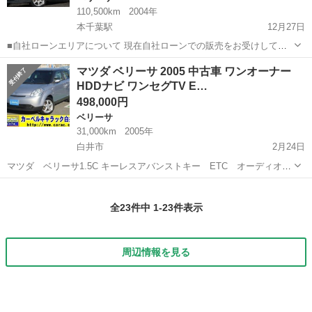
110,500km
2004年
本千葉駅
12月27日
■自社ローンエリアについて 現在自社ローンでの販売をお受けしてい
る地域は、東京都、千葉県、埼玉県、神奈川県、山梨県（一部）、栃
千葉
千葉市
本千葉駅
ベリーサ
自社
マツダ ベリーサ 2005 中古車 ワンオーナー
木県、群馬県、茨城県となります。 ※上記の販売エリアでも一部お断
HDDナビ ワンセグTV E…
りさせて頂く地域がございますの...
498,000円
ベリーサ
31,000km
2005年
白井市
2月24日
マツダ ベリーサ1.5C キーレスアバンストキー ETC オーディオ
HDDナビ搭載 女性にはうれしい運転席座面高さ調整可能！走行距離
千葉
白井市
ベリーサ
も少ないです。 年式2005(H17) 走行距離3.1万km 車検有無 車検整備別
全23件中 1-23件表示
修復...
周辺情報を見る