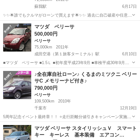
蘇我駅
6月17日
✨✨🌟誰でもクルマがローンで買えます🌟✨✨ 過去に自己破産や任意整
理などの金融トラブルがあっても大丈夫😆 信販会社を通さない独自の
千葉
千葉市
蘇我駅
ベリーサ
ミツクニ
マツダ ベリーサ
審査です😄✨ 勤務年数が浅かったり、自営業（個人事業主等）の方、
500,000円
派遣社員やフリ...
ベリーサ
75,000km
2011年
成田空港（第１旅客ターミナル）駅
6月10日
■マツダ ベリーサ ■1.5Ｌ ■初年度平成23年9月 ■車検平成30年9月
■75000ｋｍ ■1500ｃｃ ■修復歴なし ■車体情報 ・ワインレッド ・ス
千葉
富里市
成田空港（第１旅客ターミナル）駅
♪全在庫自社ローン♪ くるまのミツクニ ベリー
マートキー ・バックカメラ ・アルミホイ...
サC メモリーナビ付き♪
ベリーサ
オークション
790,000円
ベリーサ
109,500km
2010年
千葉市
12月19日
5周年記念イベント最終章！！ ⭐️走行距離分値引きキャンペーン実施中
⭐️ 終了時期未定のビッグイベントのためお早めにご応募ください！ く
千葉
千葉市
ベリーサ
ミツクニ
マツダ ベリーサ スタイリッシュＶ スマート
るまのミツクニ千葉店 千葉県千葉市中央区寒川町3-107-3 TEL 043...
キー キーレス 基本装備 エアコン…