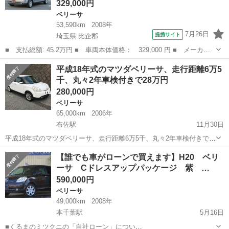
329,000円
ベリーサ
53,590km
2008年
7月26日
提携サイト
埼玉県 比企郡
■ 支払総額: 45.2万円 ■ 車両本体価格： 329,000 円 ■ メーカー
名： マツダ ■ 車種名： ベリーサ ■ グレード名： スタイリッ
埼玉
比企郡
ベリーサ
平成18年式のマツダベリーサ、走行距離6万5
シュＶ スマートキー キーレス 基本装備 エアコン パワーステ
千、丸々2年車検付きで28万円
アリング パ...
280,000円
ベリーサ
65,000km
2006年
布佐駅
11月30日
平成18年式のマツダベリーサ、走行距離6万5千、丸々2年車検付きで
28万円です。現車を確認するのは大歓迎です。場所は成田線の東我孫
千葉
我孫子市
布佐駅
ベリーサ
【誰でも車がローンで買えます】H20 ベリ
子駅です。よろしくお願いします。
ーサ Cドレスアップパッケージ 紫 …
590,000円
ベリーサ
49,000km
2008年
本千葉駅
5月16日
■くるまのミツクニの「自社ローン」につい