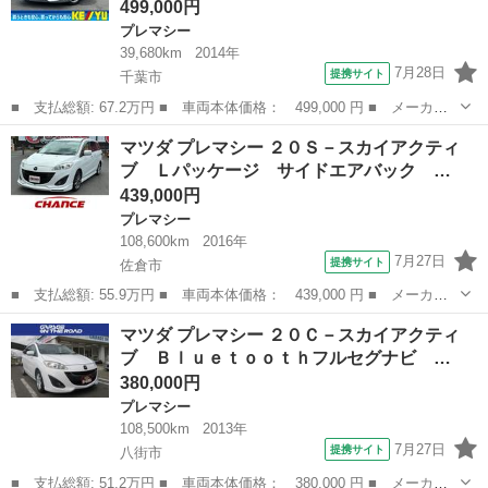
499,000円
プレマシー
39,680km
2014年
7月28日
提携サイト
千葉市
■ 支払総額: 67.2万円 ■ 車両本体価格： 499,000 円 ■ メーカー
名： マツダ ■ 車種名： プレマシー ■ グレード名： 純正７
千葉
千葉市
プレマシー
マツダ プレマシー ２０Ｓ－スカイアクティ
インチナビ／バックカメラ／Ｂｌｕｅｔｏｏｔｈオーディオ／ＬＥＤ
ブ Ｌパッケージ サイドエアバック …
ヘッドライト...
439,000円
プレマシー
108,600km
2016年
7月27日
提携サイト
佐倉市
■ 支払総額: 55.9万円 ■ 車両本体価格： 439,000 円 ■ メーカー
名： マツダ ■ 車種名： プレマシー ■ グレード名： ２０Ｓ－
千葉
佐倉市
プレマシー
マツダ プレマシー ２０Ｃ－スカイアクティ
スカイアクティブ Ｌパッケージ サイドエアバック ＥＴＣ１．
ブ Ｂｌｕｅｔｏｏｔｈフルセグナビ …
０ 純正アルミ...
380,000円
プレマシー
108,500km
2013年
7月27日
提携サイト
八街市
■ 支払総額: 51.2万円 ■ 車両本体価格： 380,000 円 ■ メーカー