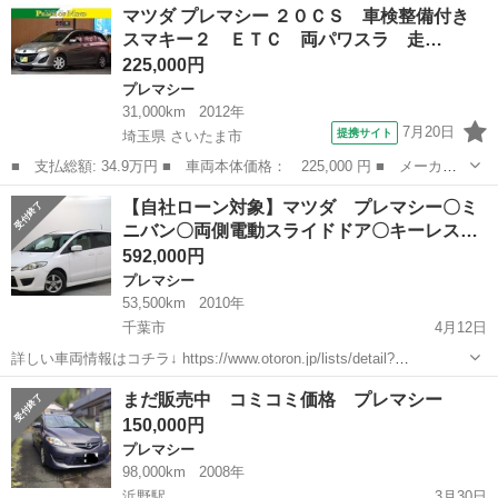
千葉
千葉市
プレマシー
ローン
マツダ プレマシー ２０ＣＳ 車検整備付き
一括払いの金額です 信用機関を通さな...
スマキー２ ＥＴＣ 両パワスラ 走…
225,000円
プレマシー
31,000km
2012年
7月20日
提携サイト
埼玉県 さいたま市
■ 支払総額: 34.9万円 ■ 車両本体価格： 225,000 円 ■ メーカー
名： マツダ ■ 車種名： プレマシー ■ グレード名： ２０Ｃ
埼玉
さいたま市
プレマシー
【自社ローン対象】マツダ プレマシー〇ミ
Ｓ 車検整備付き スマキー２ ＥＴＣ 両パワスラ 走行３１００
ニバン〇両側電動スライドドア〇キーレス…
０キロ タイチ...
592,000円
プレマシー
53,500km
2010年
千葉市
4月12日
詳しい車両情報はコチラ↓ https://www.otoron.jp/lists/detail?
carno=044067 ※売約済みの場合表示されません ※記載の金額は現金
千葉
千葉市
プレマシー
ローン
まだ販売中 コミコミ価格 プレマシー
一括払いの金額です 信用機関を通さな...
150,000円
プレマシー
98,000km
2008年
浜野駅
3月30日