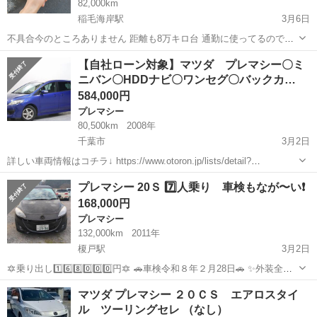
82,000km
稲毛海岸駅
3月6日
不具合今のところありません 距離も8万キロ台 通勤に使ってるので多
少伸びます 万ポッキリそれ以外かかりません！ 購入者のバックれが多
千葉
千葉市
稲毛海岸駅
プレマシー
20万
【自社ローン対象】マツダ プレマシー〇ミ
いため最終値下げです nnお願いします 車検あり
ニバン〇HDDナビ〇ワンセグ〇バックカ…
584,000円
プレマシー
80,500km
2008年
千葉市
3月2日
詳しい車両情報はコチラ↓ https://www.otoron.jp/lists/detail?
carno=042082 ※売約済みの場合表示されません ※記載の金額は現金
千葉
千葉市
プレマシー
ローン
プレマシー 20Ｓ 7️⃣人乗り 車検もなが〜い❗️
一括払いの金額です 信用機関を通さな...
168,000円
プレマシー
132,000km
2011年
榎戸駅
3月2日
🔯乗り出し1️⃣6️⃣8️⃣0️⃣0️⃣0️⃣円🔯 🚗車検令和８年２月28日🚗 ✨️外装全く
キズ無しのピカピカ✨ 🌟取り扱い説明書＆記録簿＆整備手帳 全て完
千葉
八街市
榎戸駅
プレマシー
説明書
マツダ プレマシー ２０ＣＳ エアロスタイ
備 🌟ワンオーナー車
ル ツーリングセレ （なし）