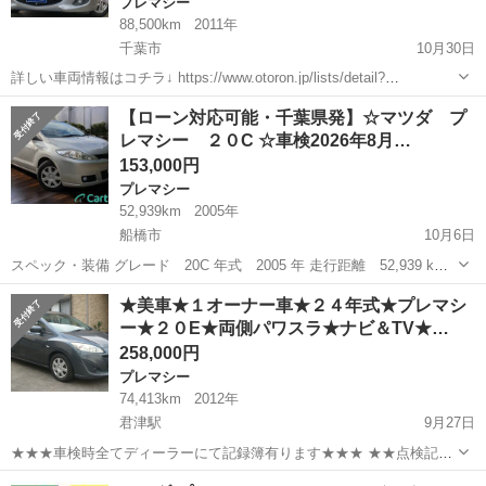
プレマシー
88,500km
2011年
千葉市
10月30日
詳しい車両情報はコチラ↓ https://www.otoron.jp/lists/detail?
carno=040553 ※売約済みの場合表示されません ※記載の金額は現金
千葉
千葉市
プレマシー
ローン
【ローン対応可能・千葉県発】☆マツダ プ
一括払いの金額です 信用機関を通...
レマシー ２０C ☆車検2026年8月…
153,000円
プレマシー
52,939km
2005年
船橋市
10月6日
スペック・装備 グレード 20C 年式 2005 年 走行距離 52,939 km
車検有効月 2026年8月 駆動方式 FF ガソリン種別 レギュラー 排
千葉
船橋市
プレマシー
車両
★美車★１オーナー車★２４年式★プレマシ
気量 2000 cc ミッション CVT 型式...
ー★２０E★両側パワスラ★ナビ＆TV★…
258,000円
プレマシー
74,413km
2012年
君津駅
9月27日
★★★車検時全てディーラーにて記録簿有ります★★★ ★★点検記録
簿ディーラーにて合計２１枚有ります★★ ＜車両詳細＞ ２４年式 プ
千葉
君津市
君津駅
プレマシー
預かり金