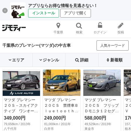
アプリならお得な情報を見逃さない！
インストール
アプリで開く
千葉県
検索
ログイン
投稿
千葉県のプレマシー(マツダ)の中古車
人気キーワード
エリア
ジャンル
詳細
新着順
マツダ プレマシー
マツダ プレマシー
マツダ プレマシー
マ
２０Ｓ－スカイアク
２０ＣＳ 禁煙車Ｂ
２０ＣＳ フリップ
２
ティブ ワンオーナ
ｌｕｅｔｏｏｔｈ
Ｄモニタ１２セグＭ
Ｖ
ー・ナビ・ＴＶ・バ
ドライブレコーダ
ナビＢカメ左Ａドア
ア
349,000円
249,000円
588,000円
17
ックカメラ・両側電
ー ＥＴＣ バック
ＥＴＣキーフリー
リ
79,658km / 2013年
81,000km / 2011年
49,529km / 2013年
157
動スライドドア・Ｅ
カメラ ナビ Ｔ
（車検整備付）
ー
八千代市
白井市
東金市
栃木