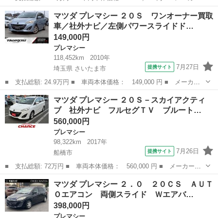
名： マツダ ■ 車種名： プレマシー ■ グレード名： ２０Ｃ－
千葉
八街市
プレマシー
マツダ プレマシー ２０Ｓ ワンオーナー買取
スカイアクティブ Ｂｌｕｅｔｏｏｔｈフルセグナビ ドラレコ バ
車／社外ナビ／左側パワースライドド…
ックカメラ ...
149,000円
プレマシー
118,452km
2010年
7月27日
提携サイト
埼玉県 さいたま市
■ 支払総額: 24.9万円 ■ 車両本体価格： 149,000 円 ■ メーカー
名： マツダ ■ 車種名： プレマシー ■ グレード名： ２０Ｓ
埼玉
さいたま市
プレマシー
マツダ プレマシー ２０Ｓ－スカイアクティ
ワンオーナー買取車／社外ナビ／左側パワースライドドア／バックカ
ブ 社外ナビ フルセグＴＶ ブルート…
メラ／ＴＶ／...
560,000円
プレマシー
98,322km
2017年
7月26日
提携サイト
船橋市
■ 支払総額: 72万円 ■ 車両本体価格： 560,000 円 ■ メーカー
名： マツダ ■ 車種名： プレマシー ■ グレード名： ２０Ｓ－
千葉
船橋市
プレマシー
マツダ プレマシー ２．０ ２０ＣＳ ＡＵＴ
スカイアクティブ 社外ナビ フルセグＴＶ ブルートゥース接続
Ｏエアコン 両側スライド Ｗエアバ…
可 アイドリングス...
398,000円
プレマシー