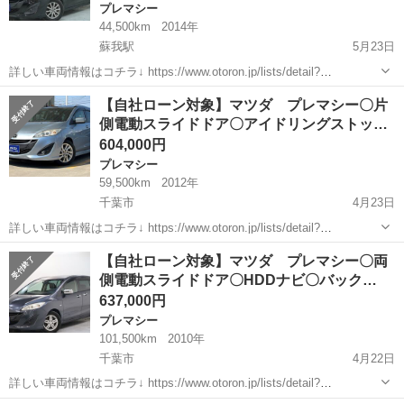
プレマシー
44,500km
2014年
蘇我駅
5月23日
詳しい車両情報はコチラ↓ https://www.otoron.jp/lists/detail?
carno=044611 ※売約済みの場合表示されません ※記載の金額は現金
千葉
千葉市
蘇我駅
プレマシー
ローン
【自社ローン対象】マツダ プレマシー〇片
一括払いの金額です 信用機関を通さな...
側電動スライドドア〇アイドリングストッ…
604,000円
プレマシー
59,500km
2012年
千葉市
4月23日
詳しい車両情報はコチラ↓ https://www.otoron.jp/lists/detail?
carno=043650 ※売約済みの場合表示されません ※記載の金額は現金
千葉
千葉市
プレマシー
ローン
【自社ローン対象】マツダ プレマシー〇両
一括払いの金額です 信用機関を通さな...
側電動スライドドア〇HDDナビ〇バック…
637,000円
プレマシー
101,500km
2010年
千葉市
4月22日
詳しい車両情報はコチラ↓ https://www.otoron.jp/lists/detail?
carno=043482 ※売約済みの場合表示されません ※記載の金額は現金