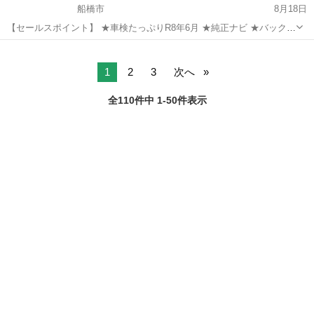
船橋市
8月18日
【セールスポイント】 ★車検たっぷりR8年6月 ★純正ナビ ★バックカ
メラ ★ETC ★両側パワースライドドア ★スマートキー 詳しくは
千葉
船橋市
プレマシー
Cartreeへ https://cartree.jp/cars/4790
1
2
3
次へ
全110件中 1-50件表示