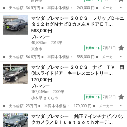
白井市
■ 支払総額: 34.9万円 ■ 車両本体価格： 249,000 円 ■ メーカー
名： マツダ ■ 車種名： プレマシー ■ グレード名： ２０Ｃ
千葉
白井市
プレマシー
マツダ プレマシー ２０ＣＳ フリップＤモニ
Ｓ 禁煙車Ｂｌｕｅｔｏｏｔｈ ドライブレコーダー ＥＴＣ バッ
タ１２セグＭナビＢカメ左ＡドアＥＴ…
クカメラ ナビ...
588,000円
プレマシー
49,529km
2013年
7月31日
提携サイト
東金市
■ 支払総額: 84.6万円 ■ 車両本体価格： 588,000 円 ■ メーカー
名： マツダ ■ 車種名： プレマシー ■ グレード名： ２０Ｃ
千葉
東金市
プレマシー
マツダ プレマシー ２０ＣＳ ナビ ＴＶ 両
Ｓ フリップＤモニタ１２セグＭナビＢカメ左ＡドアＥＴＣキーフリ
側スライドドア キーレスエントリー…
ー ■ 排気量...
170,000円
プレマシー
157,046km
2009年
7月23日
提携サイト
栃木県 さくら市
■ 支払総額: 23万円 ■ 車両本体価格： 170,000 円 ■ メーカー
名： マツダ ■ 車種名： プレマシー ■ グレード名： ２０Ｃ
栃木
さくら市
プレマシー
マツダ プレマシー 純正７インチナビ／バッ
Ｓ ナビ ＴＶ 両側スライドドア キーレスエントリー 電動格納
クカメラ／Ｂｌｕｅｔｏｏｔｈオーデ…
ミラー ３列シート...