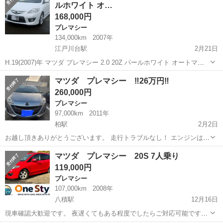
ルホワイト オ…
168,000円
プレマシー
134,000km
2007年
江戸川台駅
2月21日
H.19(2007)年 マツダ プレマシー 2.0 20Z パールホワイト オートマ
ETC ナビ キーレス バックカメラ 純正エアロ 純正１７イン
千葉
流山市
江戸川台駅
プレマシー
パールホワイト
マツダ プレマシー ‼️26万円‼️
チアルミ 両側電動スライドドア 電動格納ミラー HID 車検８年１
260,000円
２月 ...
プレマシー
97,000km
2011年
柏駅
2月2日
お越し頂きありがとうございます。 走行トラブルなし！ エンジンは異
音も白煙も無くとても良い状態です！ 走行距離…約97000KM 車検…
千葉
柏市
柏駅
プレマシー
エンジン
マツダ プレマシー 20S 7人乗り
2028年2月まで 色: ダー...
119,000円
プレマシー
107,000km
2008年
八積駅
12月16日
現車確認大歓迎です。 夜遅くてもある程度でしたらご対応可能です！