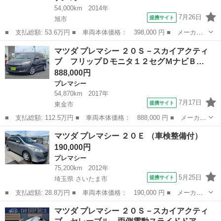
54,000km
2014年
7月26日
提携サイト
旭市
■ 支払総額: 53.6万円 ■ 車両本体価格： 398,000 円 ■ メーカー
名： マツダ ■ 車種名： プレマシー ■ グレード名： ２．０
千葉
旭市
プレマシー
マツダ プレマシー ２０Ｓ－スカイアクティ
２０ＣＳ ＡＵＴＯエアコン 両側スライド Ｗエアバッグ パワー
ブ フリップＤモニタ１２セグＭナビＢ…
ステアリング...
888,000円
プレマシー
54,870km
2017年
7月17日
提携サイト
東金市
■ 支払総額: 112.5万円 ■ 車両本体価格： 888,000 円 ■ メーカー
名： マツダ ■ 車種名： プレマシー ■ グレード名： ２０Ｓ－
千葉
東金市
プレマシー
マツダ プレマシー ２０Ｅ （車検整備付）
スカイアクティブ フリップＤモニタ１２セグＭナビＢカメラ左Ａド
190,000円
アＬＥＤラ...
プレマシー
75,200km
2012年
5月25日
提携サイト
埼玉県 さいたま市
■ 支払総額: 28.8万円 ■ 車両本体価格： 190,000 円 ■ メーカー
名： マツダ ■ 車種名： プレマシー ■ グレード名： ２０Ｅ
埼玉
さいたま市
プレマシー
マツダ プレマシー ２０Ｓ－スカイアクティ
■ 排気量： 2000cc ■ ドア枚数： 5D ■ ミッション： AT5...