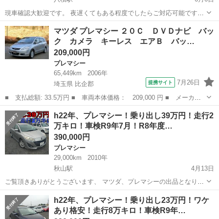
現車確認大歓迎です。 夜遅くてもある程度でしたらご対応可能です！
平成22年式 マツダ プレマシー 20E 走行距離:100,000km 排気量
千葉
長生郡
八積駅
プレマシー
スマート
マツダ プレマシー ２０Ｃ ＤＶＤナビ バッ
2,000cc 修復歴:無し 色:35J ⭐︎両側パワースライドドア ⭐...
ク カメラ キーレス エアＢ バッ…
209,000円
プレマシー
65,449km
2006年
7月26日
提携サイト
埼玉県 比企郡
■ 支払総額: 33.5万円 ■ 車両本体価格： 209,000 円 ■ メーカー
名： マツダ ■ 車種名： プレマシー ■ グレード名： ２０Ｃ
埼玉
比企郡
プレマシー
h22年、プレマシー！乗り出し39万円！走行2
ＤＶＤナビ バック カメラ キーレス エアＢ バックモニター
万キロ！車検R9年7月！R8年度…
ＡＢＳ ＡＣ...
390,000円
プレマシー
29,000km
2010年
秋山駅
4月13日
ご覧頂きありがとうございます、 マツダ、プレマシーの出品となりま
す。 決まり次第終了となります、 気になった方はお早めにご連絡くだ
千葉
松戸市
秋山駅
プレマシー
車両
h22年、プレマシー！乗り出し23万円！ワケ
さい！ ⚠購入前に必ず現車確認をお願い致します。 現車確認の場所は
あり格安！走行8万キロ！車検R9年…
千葉県松戸市大橋にな...