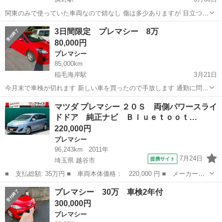
関東のみで使っていた車両なので錆なし 傷は多少ありますが 目立つも
のはほとんどないと思います。 車検は今年の8月までです。 両側電動
千葉
千葉市
浜野駅
プレマシー
車両
3日間限定 プレマシー 8万
スライドドア 純正etc 後付けバックモニター付き トノカバー付き タイ
80,000円
ヤの山が残...
プレマシー
85,000km
稲毛海岸駅
3月21日
今月末で車検が切れます 新しい車を買ったので手放します 通勤に問題
なく使っていました 距離は85000くらいですが 中古のためノークレー
千葉
千葉市
稲毛海岸駅
プレマシー
距離
マツダ プレマシー ２０Ｓ 両側パワースライ
ムノーリターンでお願いします
ドドア 純正ナビ Ｂｌｕｅｔｏｏｔ…
220,000円
プレマシー
96,243km
2011年
7月24日
提携サイト
埼玉県 越谷市
■ 支払総額: 35万円 ■ 車両本体価格： 220,000 円 ■ メーカー
名： マツダ ■ 車種名： プレマシー ■ グレード名： ２０Ｓ
埼玉
越谷市
プレマシー
プレマシー 30万 車検2年付
両側パワースライドドア 純正ナビ Ｂｌｕｅｔｏｏｔｈ フルセ
300,000円
グ バックカメラ ...
プレマシー