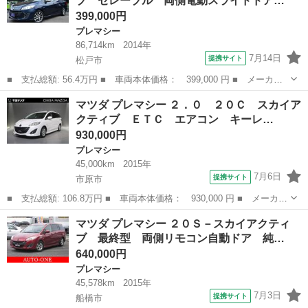
ブ セレーブル 両側電動スライドドア…
399,000円
プレマシー
86,714km
2014年
7月14日
提携サイト
松戸市
■ 支払総額: 56.4万円 ■ 車両本体価格： 399,000 円 ■ メーカー
名： マツダ ■ 車種名： プレマシー ■ グレード名： ２０Ｓ－
千葉
松戸市
プレマシー
マツダ プレマシー ２．０ ２０Ｃ スカイア
スカイアクティブ セレーブル 両側電動スライドドア スマートキ
クティブ ＥＴＣ エアコン キーレ…
ー ＳＤナビ...
930,000円
プレマシー
45,000km
2015年
7月6日
提携サイト
市原市
■ 支払総額: 106.8万円 ■ 車両本体価格： 930,000 円 ■ メーカー
名： マツダ ■ 車種名： プレマシー ■ グレード名： ２．０
千葉
市原市
プレマシー
マツダ プレマシー ２０Ｓ－スカイアクティ
２０Ｃ スカイアクティブ ＥＴＣ エアコン キーレス 禁煙車
ブ 最終型 両側リモコン自動ドア 純…
エアバッグ...
640,000円
プレマシー
45,578km
2015年
7月3日
提携サイト
船橋市