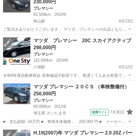
230,000円
プレマシー
82,500km
2010年
秋山駅
4月13日
ご覧頂きありがとうございます、 マツダ、プレマシーの出品となりま
す。 決まり次第終了となります、 気になった方はお早めにご連絡くだ
千葉
松戸市
秋山駅
プレマシー
車両
マツダ プレマシー 20C スカイアクティブ
さい！ ⚠購入前に必ず現車確認をお願い致します。 現車確認の場所は
298,000円
千葉県松戸市大橋にな...
プレマシー
115,000km
2014年
八積駅
4月12日
令和8年度自動車税込 現車確認大歓迎です。 夜遅くてもある程度でし
たらご対応可能です！ 平成26年式 マツダ プレマシー 20C スカイ
千葉
長生郡
八積駅
プレマシー
トヨタヴォクシー
マツダ プレマシー ２０ＣＳ （車検整備付）
アクティブ 走行距離:115,000km 排気量2,000cc 修復歴:無し 色:...
250,000円
プレマシー
69,000km
2012年
7月30日
提携サイト
埼玉県 さいたま市
■ 支払総額: 34万円 ■ 車両本体価格： 250,000 円 ■ メーカー
名： マツダ ■ 車種名： プレマシー ■ グレード名： ２０ＣＳ
埼玉
さいたま市
プレマシー
H.19(2007)年 マツダ プレマシー 2.0 20Z パー
■ 排気量： 2000cc ■ ドア枚数： 5D ■ ミッション： AT5速...