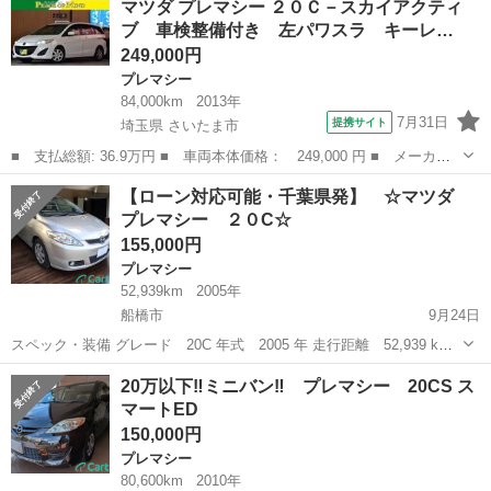
マツダ プレマシー ２０Ｃ－スカイアクティ
レマシー ２０Ｅ グレー １オーナー車 走行７万４千ｋｍ/実走行
ブ 車検整備付き 左パワスラ キーレ…
車検７年１０...
249,000円
プレマシー
84,000km
2013年
7月31日
提携サイト
埼玉県 さいたま市
■ 支払総額: 36.9万円 ■ 車両本体価格： 249,000 円 ■ メーカー
名： マツダ ■ 車種名： プレマシー ■ グレード名： ２０Ｃ－
埼玉
さいたま市
プレマシー
【ローン対応可能・千葉県発】 ☆マツダ
スカイアクティブ 車検整備付き 左パワスラ キーレス２ ＥＴ
プレマシー ２０C☆
Ｃ 後期型 Ｈ...
155,000円
プレマシー
52,939km
2005年
船橋市
9月24日
スペック・装備 グレード 20C 年式 2005 年 走行距離 52,939 km
車検有効月 2026年8月 駆動方式 FF ガソリン種別 レギュラー 排
千葉
船橋市
プレマシー
車両
20万以下‼ミニバン‼ プレマシー 20CS ス
気量 2000 cc ミッション CVT 型式 D...
マートED
150,000円
プレマシー
80,600km
2010年