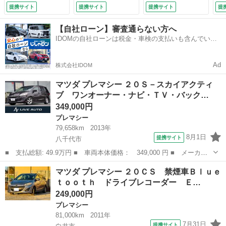
ＴＣ・ドライブレコ
Ｖ 両側スライド・
ル
提携サイト
提携サイト
提携サイト
提
ーダー・１００Ｖ電
片側電動 スマート
ク
源・オートエアコ
キー ３列シート
ル
【自社ローン】審査通らない方へ
ン・ＨＩＤヘッドラ
ＡＴ ミュージック
ｕ
IDOMの自社ローンは税金・車検の支払いも含んでいる
イト・スマートキ
プレイヤー接続
突
ので毎月の支払額は一定
ー・純正１５インチ
可 衝突安全ボデ
Ｓ
アルミ・３列シート
ィ ＡＢＳ エアコ
8.
Ad
株式会社IDOM
（なし）
ン （車検整備付）
マツダ プレマシー ２０Ｓ－スカイアクティ
ブ ワンオーナー・ナビ・ＴＶ・バック…
349,000円
プレマシー
79,658km
2013年
8月1日
提携サイト
八千代市
■ 支払総額: 49.9万円 ■ 車両本体価格： 349,000 円 ■ メーカー
名： マツダ ■ 車種名： プレマシー ■ グレード名： ２０Ｓ－
千葉
八千代市
プレマシー
マツダ プレマシー ２０ＣＳ 禁煙車Ｂｌｕｅ
スカイアクティブ ワンオーナー・ナビ・ＴＶ・バックカメラ・両側
ｔｏｏｔｈ ドライブレコーダー Ｅ…
電動スライド...
249,000円
プレマシー
81,000km
2011年
7月31日
提携サイト