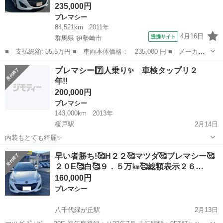
235,000円
プレマシー
84,521km
2011年
4月16日
提携サイト
群馬県 伊勢崎市
■ 支払総額: 35.5万円 ■ 車両本体価格： 235,000 円 ■ メーカー
名： マツダ ■ 車種名： プレマシー ■ グレード名： ２０Ｃ
群馬
伊勢崎市
プレマシー
プレマシー7️⃣人乗り✨ 車検タップリ２
Ｓ エアロスタイル ツーリングセレ ■ 排気量： 2000cc ■ ドア
年!!
枚数...
200,000円
プレマシー
143,000km
2013年
榎戸駅
2月14日
内装もとても綺麗✨
千葉
八街市
榎戸駅
プレマシー
オーナー
早い者勝ち!🥰H２２🥰マツダ🥰プレマシー🥰
２０E🥰白🥰９．５万㎞🥰総額表示２６…
160,000円
プレマシー
八千代緑が丘駅
2月13日