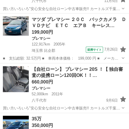
八千代市
11月5日
買い方いろいろ"安心安全な自社ローン中古車販売!! カートルズ千葉店
プレマシー 20CS エアロスタイルツーリングセレ ！！ LINEで簡単
千葉
八千代市
プレマシー
カートルズ
マツダ プレマシー ２０Ｃ バックカメラ Ｄ
お問い合わせ🎵詳細確認♩ 友達追加はコチラ↓ htt...
ＶＤナビ ＥＴＣ エアＢ キーレス…
199,000円
プレマシー
122,917km
2005年
7月26日
提携サイト
埼玉県 比企郡
■ 支払総額: 32.5万円 ■ 車両本体価格： 199,000 円 ■ メーカー
名： マツダ ■ 車種名： プレマシー ■ グレード名： ２０Ｃ
埼玉
比企郡
プレマシー
【自社ローン】 プレマシー 20S ！【 独自審
バックカメラ ＤＶＤナビ ＥＴＣ エアＢ キーレス ４ＷＤ Ａ
査の提携ローン120回OK！！…
ＢＳ ＡＣ ...
660,000円
プレマシー
52,000km
2011年
八千代市
9月6日
買い方いろいろ"安心安全な自社ローン中古車販売!! カートルズ千葉店
プレマシー 20S ！！ LINEで簡単 お問い合わせ🎵詳細確認🎵 友達
千葉
八千代市
プレマシー
カートルズ
35万
追加はコチラ https://lin.ee/EzbAg...
350,000円