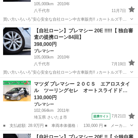
105,000km
2010年
八千代市
11月7日
買い方いろいろ"安心安全な自社ローン中古車販売!! ♪カートルズ千葉
店 ♪ 〇●〇●〇● LINEで簡単☆お問い合わせ☆詳細確認☆ 友達追加は
千葉
八千代市
プレマシー
カートルズ
【自社ローン】プレマシー 20E !!!!!【 独自審
コチラ↓ https://lin.ee/EzbAgu8 ...
査の提携ローン84回】
398,000円
プレマシー
105,000km
2010年
八千代市
7月19日
買い方いろいろ"安心安全な自社ローン中古車販売!! ♪カートルズ千葉
店 ♪ 〇●〇●〇● LINEで簡単☆お問い合わせ☆詳細確認☆ 友達追加は
千葉
八千代市
プレマシー
カートルズ
マツダ プレマシー ２０ＣＳ エアロスタイ
コチラ↓ https://lin.ee/EzbAgu8 ...
ル ツーリングセレ オートスライドド…
130,000円
プレマシー
102,064km
2011年
7月21日
提携サイト
埼玉県 さいたま市
■ 支払総額: 28.9万円 ■ 車両本体価格： 130,000 円 ■ メーカー
名： マツダ ■ 車種名： プレマシー ■ グレード名： ２０Ｃ
埼玉
さいたま市
プレマシー
【自社ローン】プレマシー 20E !!【 ☆独自審
Ｓ エアロスタイル ツーリングセレ オートスライドドア ＥＴ