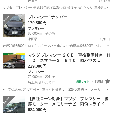
茂原市
7月12日
マツダ プレマシー 平成19年式 73105キロ 修復歴わからない 車検8年
9月 両側パワスラ E T C エアコンバッチリ さぁ小林の買取車両コーナ
千葉
茂原市
プレマシー
マツダプレマシー
プレマシー 1ナンバー
ー マツダプレマシーになりますよ 車検も長くて大変お買い得🥴チェ
179,800円
ックラ...
プレマシー
85,000km
その他
永田駅
6月5日
走行距離85000キロくらい 1ナンバー車なので自動車税8800円です。
ダウンサス組込み済み タイヤの山あります。 エンジン調子良いです。
千葉
大網白里市
永田駅
プレマシー
エンジン
マツダ プレマシー ２０Ｅ 車検整備付き Ｈ
リヤシート取り付けてありますが 2人乗りの登録です。 車検現在切れ
ＩＤ スマキー２ ＥＴＣ 両パワス…
てますが 車検取...
229,000円
プレマシー
79,000km
2011年
7月30日
提携サイト
埼玉県 さいたま市
■ 支払総額: 34.9万円 ■ 車両本体価格： 229,000 円 ■ メーカー
名： マツダ ■ 車種名： プレマシー ■ グレード名： ２０Ｅ
埼玉
さいたま市
プレマシー
【自社ローン対象】マツダ プレマシー 後
車検整備付き ＨＩＤ スマキー２ ＥＴＣ 両パワスラ 純ナビ
席モニター メモリーナビ 両側スライド…
地デジフルセ...
684,000円