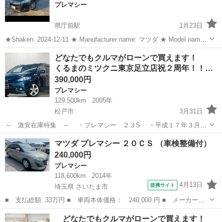
プレマシー
県庁前駅
1月23日
★Shaken: 2024-12-11 ★ Manufacturer name: マツダ ★ Model name:
プレマシー ★ Year: 2011-12 平23/12 ★ Color: グレー(GREY) ...
千葉
千葉市
県庁前駅
プレマシー
グレー
どなたでもクルマがローンで買えます！
くるまのミツクニ東京足立店祝２周年！！…
390,000円
プレマシー
129,500km
2005年
松戸市
3月31日
～ 激安在庫特集 ～ ・プレマシー ２３S ・平成１７年３月
・１２９５００ｋｍ ・青 ・修復歴なし お陰様で、くるまのミ
千葉
松戸市
プレマシー
ミツクニ
マツダ プレマシー ２０ＣＳ （車検整備付）
ツクニ足立店は設立２周年を迎える事ができました！！...
240,000円
プレマシー
118,600km
2014年
4月13日
提携サイト
埼玉県 さいたま市
■ 支払総額: 33万円 ■ 車両本体価格： 240,000 円 ■ メーカー
名： マツダ ■ 車種名： プレマシー ■ グレード名： ２０ＣＳ
埼玉
さいたま市
プレマシー
どなたでもクルマがローンで買えます！
■ 排気量： 2000cc ■ ドア枚数： 5D ■ ミッション： AT5速...