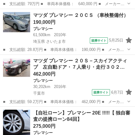
■ 支払総額: 79万円 ■ 車両本体価格： 640,000 円 ■ メーカー
名： マツダ ■ 車種名： プレマシー ■ グレード名： ２０Ｓ－
千葉
船橋市
プレマシー
マツダ プレマシー ２０ＣＳ （車検整備付）
スカイアクティブ 最終型 両側リモコン自動ドア 純正フルエア
190,000円
ロ ＤＶＤ再生対応...
プレマシー
61,500km
2010年
5月25日
提携サイト
埼玉県 さいたま市
■ 支払総額: 28.8万円 ■ 車両本体価格： 190,000 円 ■ メーカー
名： マツダ ■ 車種名： プレマシー ■ グレード名： ２０ＣＳ
埼玉
さいたま市
プレマシー
マツダ プレマシー ２０Ｓ－スカイアクティ
■ 排気量： 2000cc ■ ドア枚数： 5D ■ ミッション： AT...
ブ 左自動ドア・７人乗り・走行３０２…
462,000円
プレマシー
30,202km
2016年
6月7日
提携サイト
千葉市
■ 支払総額: 59.2万円 ■ 車両本体価格： 462,000 円 ■ メーカー
名： マツダ ■ 車種名： プレマシー ■ グレード名： ２０Ｓ－
千葉
千葉市
プレマシー
【自社ローン】プレマシー 20E !!!!!【 独自審
スカイアクティブ 左自動ドア・７人乗り・走行３０２０２ｋｍ ■
査の提携ローン84回】
排気量： ...
275,000円
プレマシー