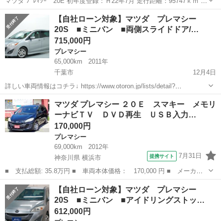
マツダ ﾌﾟﾚﾏｼｰ 20E 初年度登録：Ｈ22年7月 走行距離：95747ｋｍ 型
式：DAA-CWEFW 外装色：白（34K） 車検：令和7年7月29日 シフ
千葉
八千代市
八千代緑が丘駅
プレマシー
車両
【自社ローン対象】マツダ プレマシー
ト：インパネＡＴ その他：エアコン、エアバッグ...
20S ■ミニバン ■両側スライドドア/…
715,000円
プレマシー
65,000km
2011年
千葉市
12月4日
詳しい車両情報はコチラ↓ https://www.otoron.jp/lists/detail?
carno=040979 ※売約済みの場合表示されません ※記載の金額は現金
千葉
千葉市
プレマシー
ローン
マツダ プレマシー ２０Ｅ スマキー メモリ
一括払いの金額です 信用機関を通...
ーナビＴＶ ＤＶＤ再生 ＵＳＢ入力…
170,000円
プレマシー
69,000km
2012年
7月31日
提携サイト
神奈川県 横浜市
■ 支払総額: 35.8万円 ■ 車両本体価格： 170,000 円 ■ メーカー
名： マツダ ■ 車種名： プレマシー ■ グレード名： ２０Ｅ
神奈川
横浜市
プレマシー
【自社ローン対象】マツダ プレマシー
スマキー メモリーナビＴＶ ＤＶＤ再生 ＵＳＢ入力 Ｂｌｕｅｔ
20S ■ミニバン ■アイドリングストッ…
ｏｏｔｈ 後...
612,000円