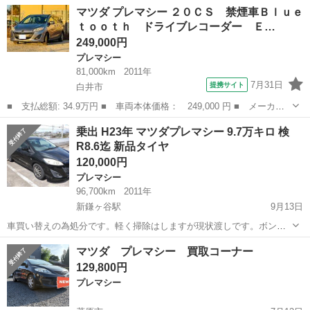
平成20年式 マツダ プレマシー 20S 走行距離:107,000km 排気量
千葉
長生郡
八積駅
プレマシー
トヨタヴォクシー
マツダ プレマシー ２０ＣＳ 禁煙車Ｂｌｕｅ
2,000cc 修復歴:無し 色:赤 ⭐︎両側パワースライドドア ⭐︎スマ...
ｔｏｏｔｈ ドライブレコーダー Ｅ…
249,000円
プレマシー
81,000km
2011年
7月31日
提携サイト
白井市
■ 支払総額: 34.9万円 ■ 車両本体価格： 249,000 円 ■ メーカー
名： マツダ ■ 車種名： プレマシー ■ グレード名： ２０Ｃ
千葉
白井市
プレマシー
乗出 H23年 マツダプレマシー 9.7万キロ 検
Ｓ 禁煙車Ｂｌｕｅｔｏｏｔｈ ドライブレコーダー ＥＴＣ バッ
R8.6迄 新品タイヤ
クカメラ ナビ...
120,000円
プレマシー
96,700km
2011年
新鎌ヶ谷駅
9月13日
車買い替えの為処分です。軽く掃除はしますが現状渡しです。ボンネ
ット真ん中クリア塗装剥げ、ルーフも艶有りません。全体的に小キ
千葉
鎌ケ谷市
新鎌ヶ谷駅
プレマシー
マツダ プレマシー 買取コーナー
ズ、タッチペンあります。大きな凹み無し。助手席ドアにドア当てら
マツダプレマシー
129,800円
れた凹み有り。リアバンパーに押されて出来...
プレマシー