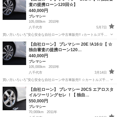
査の提携ローン120回☆】
Ｃ アドバンスト...
440,000円
プレマシー
105,000km
2010年
八千代市
5月7日
買い方いろいろ"安心安全な自社ローン中古車販売!! ♪カートルズ千葉
店 ♪ ☆☆☆ LINEで簡単☆お問い合わせ☆詳細確認☆ 友達追
千葉
八千代市
プレマシー
カートルズ
【自社ローン】 プレマシー 20E !A16☆【 ☆
加はコチラ↓ https://lin.ee/EzbAgu8 ...
独自審査の提携ローン120…
440,000円
プレマシー
105,000km
2010年
八千代市
3月14日
買い方いろいろ"安心安全な自社ローン中古車販売!! ☆カートルズ千葉
店 ☆ プレマシー 20E ☆ LINEで簡単 お問い合わせ☆詳細確認☆☆
千葉
八千代市
プレマシー
カートルズ
【自社ローン】 プレマシー 20CS エアロスタ
友達追加はコチラ↓ https://lin.ee/Ezb...
イルツーリングセレ ！【 独自…
550,000円
プレマシー
70,000km
2011年