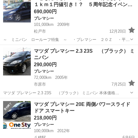
１ｋｍ１円値引き！？ ５周年記念イベン…
690,000円
プレマシー
101,000km
2009年
松戸市
12月20日
～ ミニバン ロールーフ特集 ～ ・プレマシー ２０Ｚ ・平成
２１年８月 ・１０１０００ｋｍ ・紫 ・修復歴無し ・メモリ
千葉
松戸市
プレマシー
クルマ
マツダ プレマシー 2.3 23S （ブラック） ミ
ーナビ、ワンセグ、ＤＶＤ再生、両側パワスラ、ワンオーナ...
ニバン
290,000円
プレマシー
72,000km
2005年
市原市
7月25日
マツダ プレマシー 2.3 23S （ブラック） ミニバン 本体価格
290,000円 支払総額 404,000円 年式(初度登録年):2005(H17) 走行距
千葉
市原市
プレマシー
ミニバン
マツダ プレマシー 20E 両側パワースライド
離:7.2万km 修復歴:なし 定期点検記録簿:○ リ...
ドア スマートキー
218,000円
プレマシー
100,000km
2012年
八積駅
6月6日