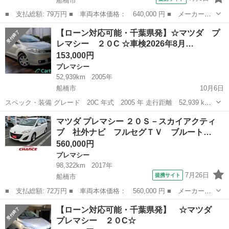
船橋市
■ 支払総額: 79万円 ■ 車両本体価格： 640,000 円 ■ メーカー
名： マツダ ■ 車種名： プレマシー ■ グレード名： ２０Ｓ－
千葉
船橋市
プレマシー
【ローン対応可能・千葉県発】☆マツダ プ
スカイアクティブ 最終型 両側リモコン自動ドア 純正フルエア
レマシー ２０C ☆車検2026年8月…
ロ ＤＶＤ再生対応...
153,000円
プレマシー
52,939km
2005年
船橋市
10月6日
スペック・装備 グレード 20C 年式 2005 年 走行距離 52,939 km
車検有効月 2026年8月 駆動方式 FF ガソリン種別 レギュラー 排
千葉
船橋市
プレマシー
車両
マツダ プレマシー ２０Ｓ－スカイアクティ
気量 2000 cc ミッション CVT 型式...
ブ 社外ナビ フルセグＴＶ ブルート…
560,000円
プレマシー
98,322km
2017年
7月26日
提携サイト
船橋市
■ 支払総額: 72万円 ■ 車両本体価格： 560,000 円 ■ メーカー
名： マツダ ■ 車種名： プレマシー ■ グレード名： ２０Ｓ－
千葉
船橋市
プレマシー
【ローン対応可能・千葉県発】 ☆マツダ
スカイアクティブ 社外ナビ フルセグＴＶ ブルートゥース接続
プレマシー ２０C☆
可 アイドリングス...