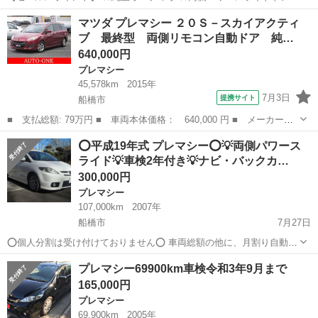
★ETC ★3列シート（7人乗り） ★オートエアコン お値段交渉も可能
千葉
船橋市
プレマシー
個人
マツダ プレマシー ２０Ｓ－スカイアクティ
です！ 是非お問い合わせお願い致します！ 詳しくはCartree...
ブ 最終型 両側リモコン自動ドア 純…
640,000円
プレマシー
45,578km
2015年
7月3日
提携サイト
船橋市
■ 支払総額: 79万円 ■ 車両本体価格： 640,000 円 ■ メーカー
名： マツダ ■ 車種名： プレマシー ■ グレード名： ２０Ｓ－
千葉
船橋市
プレマシー
⭕平成19年式 プレマシー⭕💡両側パワース
スカイアクティブ 最終型 両側リモコン自動ドア 純正フルエア
ライド💡車検2年付き💡ナビ・バックカ…
ロ ＤＶＤ再生対応...
300,000円
プレマシー
107,000km
2007年
船橋市
7月27日
⭕個人分割は受け付けておりません⭕ 車両総額の他に、月割り自動車
税がかかります。 遠方の地域は、別途、登録費用が掛かります。登録
千葉
船橋市
プレマシー
車両
プレマシー69900km車検令和3年9月まで
費用は地域によって異なりますので、気になりましたらお問い合わせ
165,000円
下さい。 🌟...
プレマシー
69,900km
2005年