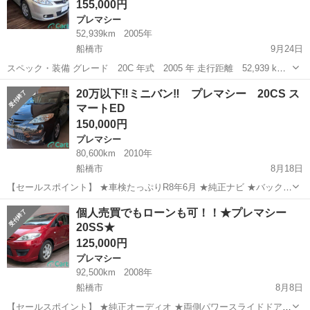
155,000円
プレマシー
52,939km
2005年
船橋市
9月24日
スペック・装備 グレード 20C 年式 2005 年 走行距離 52,939 km
車検有効月 2026年8月 駆動方式 FF ガソリン種別 レギュラー 排
千葉
船橋市
プレマシー
車両
20万以下‼ミニバン‼ プレマシー 20CS ス
気量 2000 cc ミッション CVT 型式 D...
マートED
150,000円
プレマシー
80,600km
2010年
船橋市
8月18日
【セールスポイント】 ★車検たっぷりR8年6月 ★純正ナビ ★バックカ
メラ ★ETC ★両側パワースライドドア ★スマートキー 詳しくは
千葉
船橋市
プレマシー
個人売買でもローンも可！！★プレマシー
Cartreeへ https://cartree.jp/cars/4790
20SS★
125,000円
プレマシー
92,500km
2008年
船橋市
8月8日
【セールスポイント】 ★純正オーディオ ★両側パワースライドドア