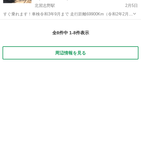
北習志野駅
2月5日
すぐ乗れます！車検令和3年9月まで 走行距離69900Km（令和2年2月現
在） プレマシー ワンオーナー禁煙車です ペット臭タバコ臭キツい芳
千葉
船橋市
北習志野駅
プレマシー
走行距離
香剤臭なし 内装にひどい汚れや破れ、破損などもありません 内外装と
全8件中 1-8件表示
もに経年劣化や年式...
周辺情報を見る