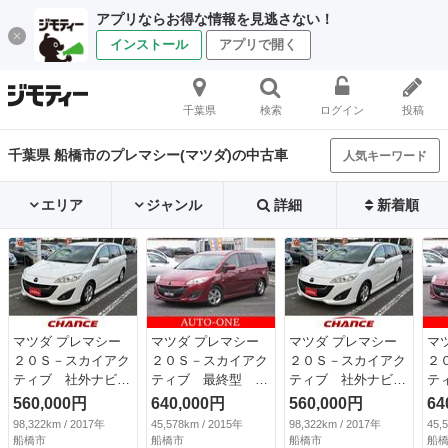
アプリならお得な情報を見逃さない！
インストール
アプリで開く
千葉県
検索
ログイン
投稿
千葉県 船橋市のプレマシー(マツダ)の中古車
人気キーワード
エリア
ジャンル
詳細
新着順
マツダ プレマシー
マツダ プレマシー
マツダ プレマシー
マ
２０Ｓ－スカイアク
２０Ｓ－スカイアク
２０Ｓ－スカイアク
２
ティブ 社外ナビ
ティブ 最終型 両
ティブ 社外ナビ
テ
フルセグＴＶ ブル
側リモコン自動ド
フルセグＴＶ ブル
側
560,000円
640,000円
560,000円
64
ートゥース接続可
ア 純正フルエア
ートゥース接続可
ア
98,322km / 2017年
45,578km / 2015年
98,322km / 2017年
45,
アイドリングストッ
ロ ＤＶＤ再生対応
アイドリングストッ
ロ
船橋市
船橋市
船橋市
船