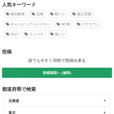
人気キーワード
軽自動車
旧車
軽バン
個人売買
キャンピングトレーラー
MT車
17クラウン
JA11
インパラ
箱バン
投稿
誰でも今すぐ30秒で投稿出来る
投稿画面へ (無料)
都道府県で検索
北海道
東北