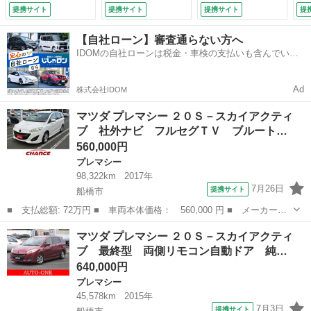
プ ＥＴＣ スライ
純正ナビフルセグＴ
プ ＥＴＣ スライ
純
提携サイト
提携サイト
提携サイト
提
ドドア 電動格納ミ
Ｖ Ｂｌｕｅｔｏｏ
ドドア 電動格納ミ
Ｖ
ラー ３列シート
ｔｈ音楽再生 バッ
ラー ３列シート
ｔ
【自社ローン】審査通らない方へ
ウォークスルー オ
クカメラ ドラレ
ウォークスルー オ
ク
IDOMの自社ローンは税金・車検の支払いも含んでいる
ートエアコン 純正
コ スマートキー
ートエアコン 純正
コ
ので毎月の支払額は一定
アルミホイール
ＨＩＤ＋フォグ ＋
アルミホイール
Ｈ
（車検整備付）
－式６速ＡＴ 全国
（車検整備付）
－
Ad
株式会社IDOM
対応１年保証付
対
（車検整備付）
（
マツダ プレマシー ２０Ｓ－スカイアクティ
ブ 社外ナビ フルセグＴＶ ブルート…
560,000円
プレマシー
98,322km
2017年
7月26日
提携サイト
船橋市
■ 支払総額: 72万円 ■ 車両本体価格： 560,000 円 ■ メーカー
名： マツダ ■ 車種名： プレマシー ■ グレード名： ２０Ｓ－
千葉
船橋市
プレマシー
マツダ プレマシー ２０Ｓ－スカイアクティ
スカイアクティブ 社外ナビ フルセグＴＶ ブルートゥース接続
ブ 最終型 両側リモコン自動ドア 純…
可 アイドリングス...
640,000円
プレマシー
45,578km
2015年
7月3日
提携サイト