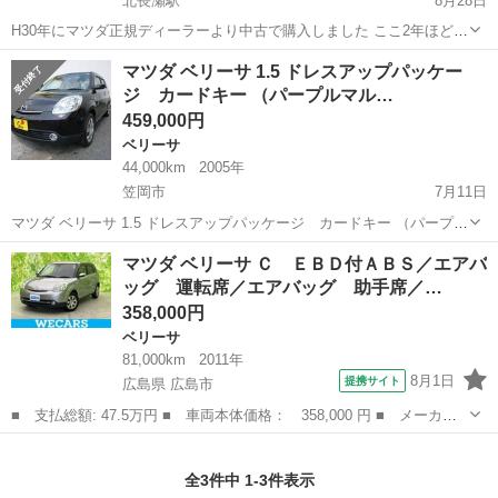
北長瀬駅
8月28日
H30年にマツダ正規ディーラーより中古で購入しました ここ2年ほど通
勤のために使用していましたが、車通勤をやめるためお譲り先を探し
岡山
岡山市
北長瀬駅
ベリーサ
エンジン
マツダ ベリーサ 1.5 ドレスアップパッケー
ています 車体全体に小傷があります 運転席側ドアのキーボタンが潰れ
ジ カードキー （パープルマル…
ていますが、スマートキー...
459,000円
ベリーサ
44,000km
2005年
笠岡市
7月11日
マツダ ベリーサ 1.5 ドレスアップパッケージ カードキー （パープル
マルーン） ハッチバック 本体価格 459,000円 年式(初度登録
岡山
笠岡市
ベリーサ
法定
マツダ ベリーサ Ｃ ＥＢＤ付ＡＢＳ／エアバ
年):2005(H17) 走行距離:4.4万km 修復歴:あり リサイクル料...
ッグ 運転席／エアバッグ 助手席／…
358,000円
ベリーサ
81,000km
2011年
8月1日
提携サイト
広島県 広島市
■ 支払総額: 47.5万円 ■ 車両本体価格： 358,000 円 ■ メーカー
名： マツダ ■ 車種名： ベリーサ ■ グレード名： Ｃ ＥＢＤ
広島
広島市
ベリーサ
付ＡＢＳ／エアバッグ 運転席／エアバッグ 助手席／パワーウイン
全3件中 1-3件表示
ドウ／キーレ...