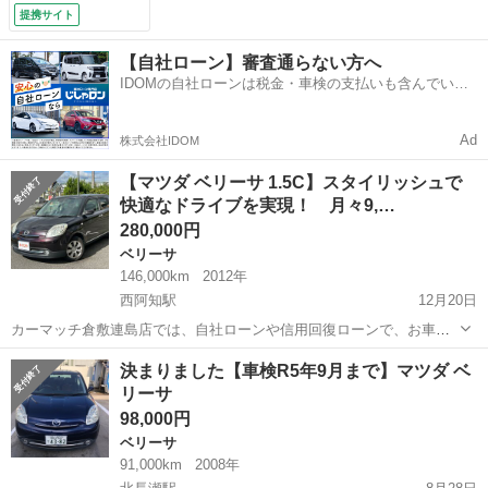
トリー／オートエア
提携サイト
コン／パワーステア
リング／ワンオーナ
【自社ローン】審査通らない方へ
ー／ＣＤ （検10.1）
IDOMの自社ローンは税金・車検の支払いも含んでいる
ので毎月の支払額は一定
Ad
株式会社IDOM
【マツダ ベリーサ 1.5C】スタイリッシュで
快適なドライブを実現！ 月々9,…
280,000円
ベリーサ
146,000km
2012年
西阿知駅
12月20日
カーマッチ倉敷連島店では、自社ローンや信用回復ローンで、お車の
購入を全力サポート！ ローン審査に不安のある方もぜひご相談くださ
岡山
倉敷市
西阿知駅
ベリーサ
車両
決まりました【車検R5年9月まで】マツダ ベ
い。 🚗 車両情報 車種: マツダ ベリーサ 1.5C 型式: DC5W-3596...
リーサ
98,000円
ベリーサ
91,000km
2008年