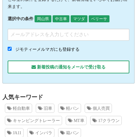
来ます。
選択中の条件
岡山県
中古車
マツダ
ベリーサ
ジモティーメルマガにも登録する
新着投稿の通知をメールで受け取る
人気キーワード
軽自動車
旧車
軽バン
個人売買
キャンピングトレーラー
MT車
17クラウン
JA11
インパラ
箱バン