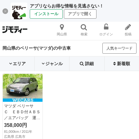
アプリならお得な情報を見逃さない！
インストール
アプリで開く
岡山県
検索
ログイン
投稿
岡山県のベリーサ(マツダ)の中古車
人気キーワード
エリア
ジャンル
詳細
新着順
マツダ ベリーサ
Ｃ ＥＢＤ付ＡＢＳ
／エアバッグ 運転
席／エアバッグ 助
358,000円
手席／パワーウイン
81,000km / 2011年
ドウ／キーレスエン
広島県 広島市