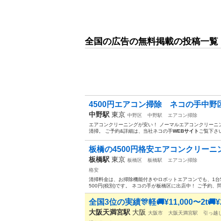
全国の広告の無料掲載の投稿一覧
4500円エアコン掃除 ネコの手中野
中野駅
東京
中野区
中野駅
エアコン掃除
エアコンクリーニングが安い！ ノーマルエアコンクリーニング
清掃。 ご予約&詳細は、当社ネコの手
WEBサイト
ご覧下さい▶️ 
板橋の4500円格安エアコンクリーニ
板橋駅
東京
板橋区
板橋駅
エアコン掃除
格安
清掃料金は、お掃除機能付きやロボットエアコンでも、1台50
500円(税別)です。 ネコの手が板橋区に出店中！ ご予約、問い合わせ
全国3位の実績🎊軽🚚¥11,000〜2t🚚¥2
大阪天満宮駅
大阪
大阪市
大阪天満宮駅
引っ越