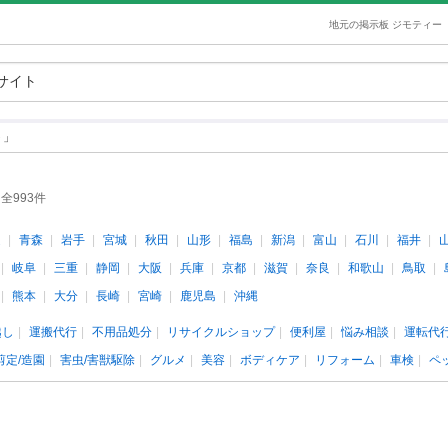
地元の掲示板 ジモティー
ト」
全993件
道
青森
岩手
宮城
秋田
山形
福島
新潟
富山
石川
福井
岐阜
三重
静岡
大阪
兵庫
京都
滋賀
奈良
和歌山
鳥取
熊本
大分
長崎
宮崎
鹿児島
沖縄
越し
運搬代行
不用品処分
リサイクルショップ
便利屋
悩み相談
運転代
剪定/造園
害虫/害獣駆除
グルメ
美容
ボディケア
リフォーム
車検
ペ