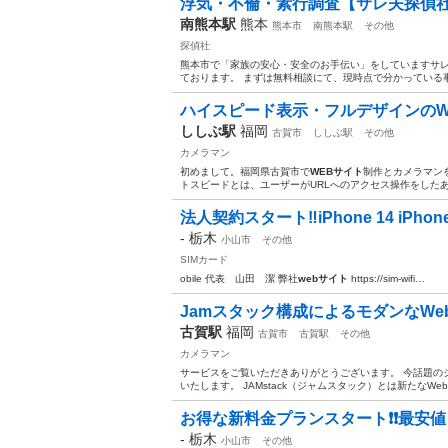
浮気・不倫・素行調査【サレ夫探偵
南熊本駅
熊本
熊本市
南熊本駅
その他
探偵社
熊本市で「家族の安心・安全のお手伝い」をしていますサレ
ております。 まずは無料相談にて、現時点で分かっている事
ハイスピード表示・フルデザインのW
ししぶ駅
福岡
古賀市
ししぶ駅
その他
カメラマン
初めまして。福岡県古賀市で
WEBサイト
制作とカメラマンを
トスピードとは、ユーザーがURLへのアクセス操作をしたあ
法人契約スタート‼️iPhone 14 iPhone
-
栃木
小山市
その他
SIMカード
obile 代表 山田 潔 弊社
webサイト
https://sim-wifi…
Jamスタック構成によるモダンなWebサイ
古賀駅
福岡
古賀市
古賀駅
その他
カメラマン
サービスをご覧いただきありがとうございます。 今話題の
いたします。 JAMstack（ジャムスタック）とは新たなWe
お得な新料金プランスタート❗️❗️最安値 3G
-
栃木
小山市
その他