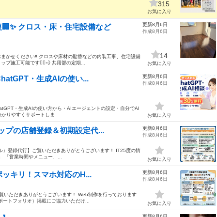
315
お気に入り
更新8月6日
🏢✨ クロス・床・住宅設備など
作成8月6日
14
まかせください‼️ クロスや床材の貼替などの内装工事、住宅設備
可能です🏃‍♀️💨 共用部の定期...
お気に入り
更新8月6日
tGPT・生成AIの使い...
作成8月6日
. ChatGPT・生成AIの使い方から・AIエージェントの設定・自分でAI
かりやすくサポートしま...
お気に入り
更新8月6日
ップの店舗登録＆初期設定代...
作成8月6日
ル）登録代行】 ​ご覧いただきありがとうございます！ IT25度の情
」 「営業時間やメニュー、...
お気に入り
更新8月6日
ポッキリ！スマホ対応のH...
作成8月6日
ご覧いただきありがとうございます！ Web制作を行っております
（ポートフォリオ）掲載にご協力いただけ...
お気に入り
更新8月6日