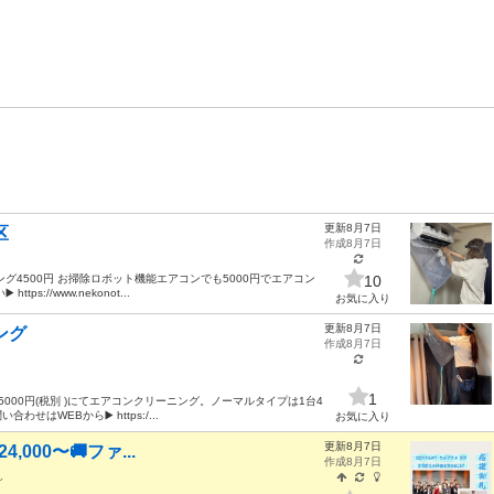
更新8月7日
区
作成8月7日
4500円 お掃除ロボット機能エアコンでも5000円でエアコン
10
https://www.nekonot...
お気に入り
更新8月7日
ング
作成8月7日
1
00円(税別 )にてエアコンクリーニング。ノーマルタイプは1台4
はWEBから▶️ https:/...
お気に入り
更新8月7日
4,000〜🚚ファ...
作成8月7日
し