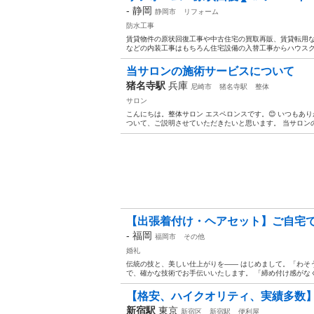
-
静岡
静岡市
リフォーム
防水工事
賃貸物件の原状回復工事や中古住宅の買取再販、賃貸転用な
などの内装工事はもちろん住宅設備の入替工事からハウスクリー
当サロンの施術サービスについて
猪名寺駅
兵庫
尼崎市
猪名寺駅
整体
サロン
こんにちは。整体サロン エスペロンスです。😊 いつもあ
ついて、ご説明させていただきたいと思います。 当サロンの
​【出張着付け・ヘアセット】ご自宅で
-
福岡
福岡市
その他
婚礼
伝統の技と、美しい仕上がりを—— はじめまして。「わそ
で、確かな技術でお手伝いいたします。 「締め付け感がなく
【格安、ハイクオリティ、実績多数】W
新宿駅
東京
新宿区
新宿駅
便利屋