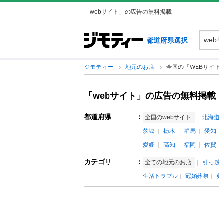
「webサイト」の広告の無料掲載
都道府県選択
ジモティー
地元のお店
全国の「WEBサイ
「webサイト」の広告の無料掲載
都道府県
：
全国のwebサイト
北海
茨城
栃木
群馬
愛知
愛媛
高知
福岡
佐賀
カテゴリ
：
全ての地元のお店
引っ
生活トラブル
冠婚葬祭