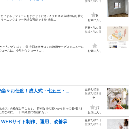
作成7月29日
5
どによるリフォームおまかせください‼️ クロスや床材の貼り替え
ニングまで一括請負可能です🉑 塗装...
お気に入り
更新7月29日
作成7月29日
りがとうございます。😊 今回は当サロンの施術サービスメニューに
コースは、今年からショートコ...
お気に入り
更新8月2日
楽々お仕度！成人式・七五三・...
作成7月28日
17
う結び」の松尾と申します。 特別な日の装いから日々の着付けま
楽なのに、一日中綺麗に着崩れない...
お気に入り
更新7月28日
EBサイト制作、運用、改善承...
作成7月28日