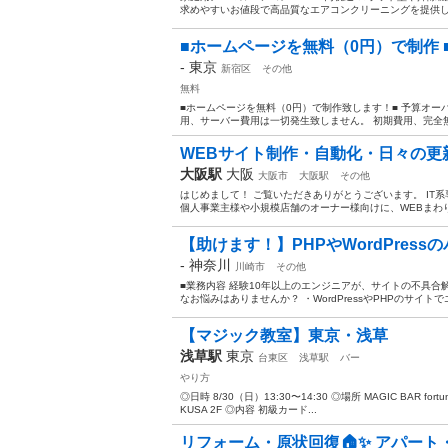
求めやすいお値段で高品質なエアコンクリーニングを提供して
■ホームページを無料（0円）で制作 ■S
-
東京
新宿区
その他
無料
■ホームページを無料（0円）で制作致します！■ 予算オー
用、サーバー費用は一切発生致しません。 初期費用、完全無
WEBサイト制作・自動化・日々の更
大阪駅
大阪
大阪市
大阪駅
その他
はじめまして！ ご覧いただきありがとうございます。 IT
個人事業主様や小規模店舗のオーナー様向けに、WEBまわり
【助けます！】PHPやWordPress
-
神奈川
川崎市
その他
■業務内容 経験10年以上のエンジニアが、サイトの不具合
なお悩みはありませんか？ ・WordPressやPHPのサイト
【マジック教室】東京・浅草
浅草駅
東京
台東区
浅草駅
バー
やり方
◎日時 8/30（日）13:30〜14:30 ◎場所 MAGIC BAR for
KUSA 2F ◎内容 初級カード...
リフォーム・原状回復🏠✨ アパー