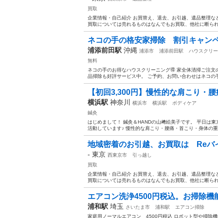
買取
企業情報・自己紹介 お買替え、退去、お引越、遺品整理な
買取については売れるものはなんでもお買取、他社に断られた
ネコの手の格安家掃除 割引キャンペー
浦添前田駅
沖縄
浦添市
浦添前田駅
ハウスクリー
無料
ネコの手のお得なハウスクリーニング🉐 家全体清掃ご注文
品掃除も好評サービス中。 ご予約、お問い合わせはネコの手の
【初回3,300円】慢性的な肩こり・腰
横浜駅
神奈川
横浜市
横浜駅
ボディケア
鍼灸
はじめまして！ 鍼灸＆HANDの山﨑絵美子です。 平日は
活動しています♪ 慢性的な肩こり・腰痛・首こり・身体の重
地域密着のお引越、お買取は Reバ
-
東京
西東京市
引っ越し
買取
企業情報・自己紹介 お買替え、退去、お引越、遺品整理な
買取については売れるものはなんでもお買取、他社に断られた
エアコン洗浄4500円税込。お掃除機能付
浦和駅
埼玉
さいたま市
浦和駅
エアコン掃除
家庭用ノーマルエアコン 4500円税込 ロボット型や掃除機