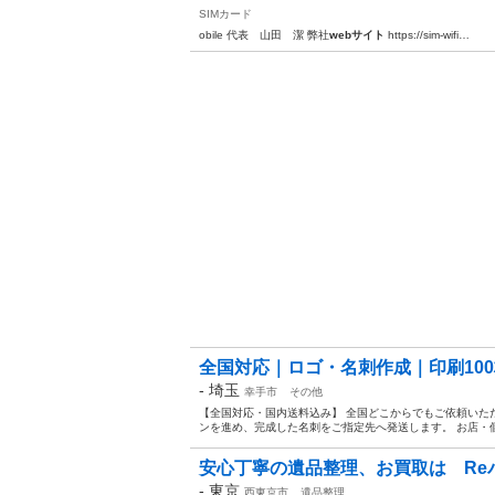
SIMカード
obile 代表 山田 潔 弊社
webサイト
https://sim-wifi…
全国対応｜ロゴ・名刺作成｜印刷100枚
-
埼玉
幸手市
その他
【全国対応・国内送料込み】 全国どこからでもご依頼いた
ンを進め、完成した名刺をご指定先へ発送します。 お店・個
安心丁寧の遺品整理、お買取は Re
-
東京
西東京市
遺品整理