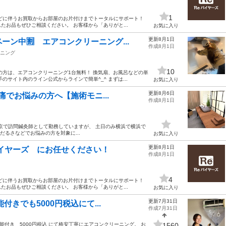
1
どに伴うお買取からお部屋のお片付けまでトータルにサポート！
お品もぜひご相談ください。 お客様から「ありがと...
お気に入り
更新8月1日
ン中🈹 エアコンクリーニング...
作成8月1日
ニング
10
の方は、エアコンクリーニング1台無料！ 換気扇、お風呂などの単
サイト内のライン公式からラインで簡単^_^ まずは...
お気に入り
更新8月6日
痛でお悩みの方へ【施術モニ...
作成8月1日
東京で訪問鍼灸師として勤務していますが、 土日のみ横浜で横浜で
だるさなどでお悩みの方を対象に...
お気に入り
更新8月1日
イヤーズ にお任せください！
作成8月1日
4
どに伴うお買取からお部屋のお片付けまでトータルにサポート！
お品もぜひご相談ください。 お客様から「ありがと...
お気に入り
更新7月31日
きでも5000円税込にて...
作成7月31日
能付き 5000円税込 にて格安丁寧にエアコンクリーニング。 お
1560