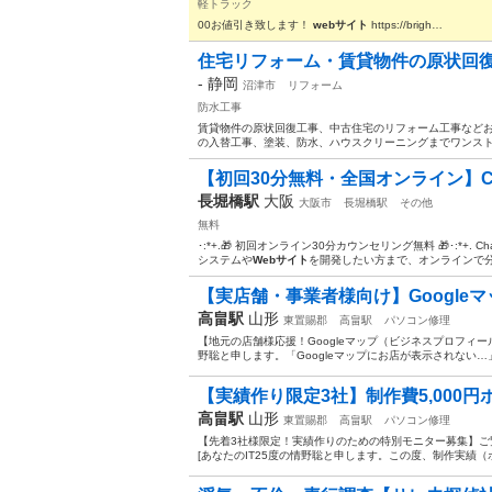
軽トラック
00お値引き致します！
webサイト
https://brigh…
住宅リフォーム・賃貸物件の原状回復
-
静岡
沼津市
リフォーム
防水工事
賃貸物件の原状回復工事、中古住宅のリフォーム工事などお
の入替工事、塗装、防水、ハウスクリーニングまでワンストップ施工
【初回30分無料・全国オンライン】Cha
長堀橋駅
大阪
大阪市
長堀橋駅
その他
無料
･:*+.🎁 初回オンライン30分カウンセリング無料 🎁･:*+
システムや
Webサイト
を開発したい方まで、オンラインで分
【実店舗・事業者様向け】Googleマ
高畠駅
山形
東置賜郡
高畠駅
パソコン修理
​【地元の店舗様応援！Googleマップ（ビジネスプロフィー
野聡と申します。 ​「Googleマップにお店が表示されない…
​【実績作り限定3社】制作費5,000円
高畠駅
山形
東置賜郡
高畠駅
パソコン修理
​【先着3社様限定！実績作りのための特別モニター募集】 ​
[あなたのIT25度の情野聡と申します。 ​この度、制作実績