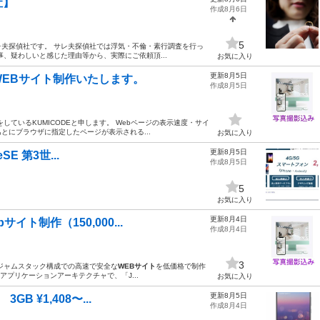
社】
作成8月6日
5
夫探偵社です。 サレ夫探偵社では浮気・不倫・素行調査を行っ
、疑わしいと感じた理由等から、実際にご依頼頂...
お気に入り
更新8月5日
EBサイト制作いたします。
作成8月5日
しているKUMICODEと申します。 Webページの表示速度・サイ
とにブラウザに指定したページが表示される...
お気に入り
更新8月5日
SE 第3世...
作成8月5日
5
お気に入り
更新8月4日
ト制作（150,000...
作成8月4日
3
ジャムスタック構成での高速で安全な
WEBサイト
を低価格で制作
bアプリケーションアーキテクチャで、「J...
お気に入り
更新8月5日
B ¥1,408〜...
作成8月4日