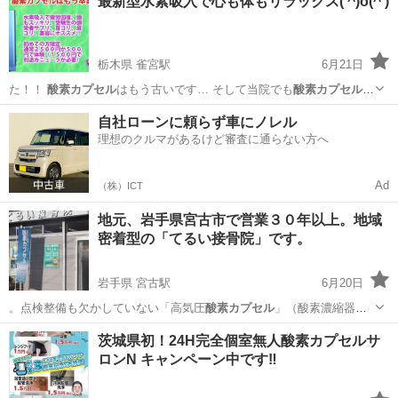
最新型水素吸入で心も体もリラックス( ^)o(^ )
栃木県 雀宮駅
6月21日
た！！
酸素カプセル
はもう古いです… そして当院でも
酸素カプセル
は
廃止する前に…
栃木
宇都宮市
雀宮駅
エステ
酸素カプセル
自社ローンに頼らず車にノレル
理想のクルマがあるけど審査に通らない方へ
Ad
（株）ICT
地元、岩手県宮古市で営業３０年以上。地域
密着型の「てるい接骨院」です。
岩手県 宮古駅
6月20日
。点検整備も欠かしていない「高気圧
酸素カプセル
」（酸素濃縮器、
クーラーも完備）も…
岩手
宮古市
宮古駅
整骨
酸素カプセル
茨城県初！24H完全個室無人酸素カプセルサ
ロンN キャンペーン中です‼️