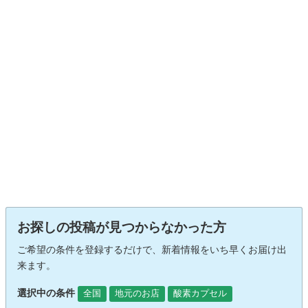
お探しの投稿が見つからなかった方
ご希望の条件を登録するだけで、新着情報をいち早くお届け出
来ます。
選択中の条件
全国
地元のお店
酸素カプセル