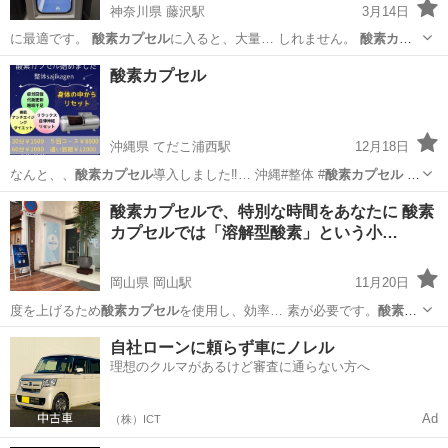
神奈川県 藤沢駅
3月14日
に最適です。
酸素カプセル
に入ると、大量… しれません。
酸素カプ
セル
で高気圧酸素を… しています。
酸素カプセル
は、良質な睡眠…
神奈川
藤沢市
藤沢駅
その他
酸素カプセル
酸素カプセル
い場所です。
酸素カプセル
・酸素ボックス… い！」。すでに
酸素カプ
セル
を導入されてい…
沖縄県 てだこ浦西駅
12月18日
なんと、、
酸素カプセル
導入しました‼… 沖縄#整体 #
酸素カプセル
#
腰痛 #整…
沖縄
うるま市
てだこ浦西駅
整体
酸素カプセル
酸素カプセルで、特別な時間をあなたに 酸素
カプセルでは「溶解型酸素」という小…
岡山県 岡山駅
11月20日
度を上げるため
酸素カプセル
を使用し、効率… 素が必要です。
酸素カ
プセル
には溶解型酸素… お酒を飲む前に
酸素カプセル
を利用すると
岡山
岡山市
岡山駅
その他
酸素カプセル
自社ローンに頼らず車にノレル
良…
理想のクルマがあるけど審査に通らない方へ
Ad
（株）ICT