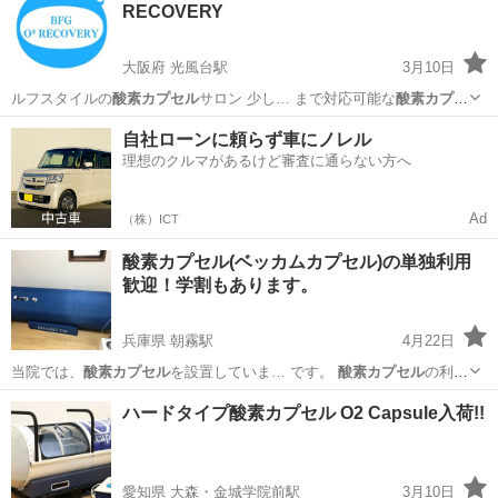
RECOVERY
大阪府 光風台駅
3月10日
ルフスタイルの
酸素カプセル
サロン 少し… まで対応可能な
酸素カプセ
ル
で 日々の疲…
大阪
豊能郡
光風台駅
その他
酸素カプセル
自社ローンに頼らず車にノレル
理想のクルマがあるけど審査に通らない方へ
Ad
（株）ICT
酸素カプセル(ベッカムカプセル)の単独利用
歓迎！学割もあります。
兵庫県 朝霧駅
4月22日
当院では、
酸素カプセル
を設置していま… です。
酸素カプセル
の利用
料は６０… ヒーリング
酸素カプセル
カッピング …
兵庫
神戸市
朝霧駅
整体
酸素カプセル
ハードタイプ酸素カプセル O2 Capsule入荷!!
愛知県 大森・金城学院前駅
3月10日