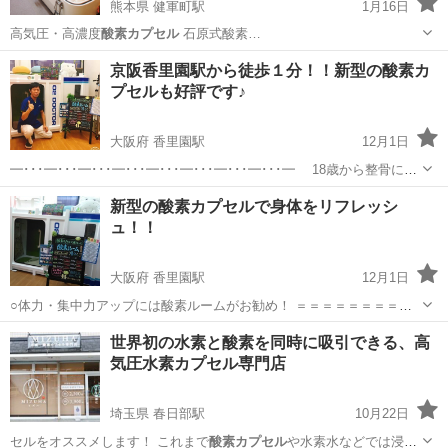
熊本県 健軍町駅
1月16日
高気圧・高濃度
酸素カプセル
石原式酸素…
熊本
熊本市
健軍町駅
その他
酸素カプセル
京阪香里園駅から徒歩１分！！新型の酸素カ
プセルも好評です♪
大阪府 香里園駅
12月1日
━･･･━･･･━･･･━･･･━･･･━･･･━･･･━･･･━ 18歳から整骨に携
わり15年！ 熟練の手技の口コミは広がり 遠方からも多数ご来院い
大阪
寝屋川市
香里園駅
整体
鍼灸
新型の酸素カプセルで身体をリフレッシ
ただいています ━･･･━･･･━･･･━･･･━･･･━･･･━･...
ュ！！
大阪府 香里園駅
12月1日
○体力・集中力アップには酸素ルームがお勧め！ ＝＝＝＝＝＝＝＝＝
＝＝＝＝＝＝＝＝＝＝＝＝ 身体中に酸素を送り込んで気分スッキリ、
大阪
寝屋川市
香里園駅
整体
酸素カプセル
世界初の水素と酸素を同時に吸引できる、高
リフレッシュしませんか？ 当院の酸素ルームは 【2名様】でご利用い
気圧水素カプセル専門店
ただけます。 親子で、...
埼玉県 春日部駅
10月22日
セルをオススメします！ これまで
酸素カプセル
や水素水などでは浸透