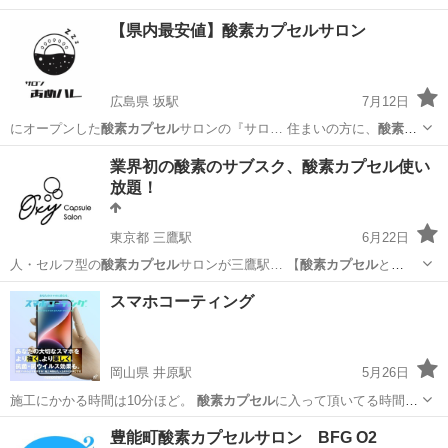
しきれなかった…
埼玉
春日部市
春日部駅
その他
酸素カプセル
【県内最安値】酸素カプセルサロン
広島県 坂駅
7月12日
にオープンした
酸素カプセル
サロンの『サロ… 住まいの方に、
酸素カ
プセル
で健康な毎日を… 当サロンの
酸素カプセル
ボックスは、一… ン
広島
安芸郡
坂駅
その他
酸素カプセル
業界初の酸素のサブスク、酸素カプセル使い
#酸素 #
酸素カプセル
#o2カプセ…
放題！
東京都 三鷹駅
6月22日
人・セルフ型の
酸素カプセル
サロンが三鷹駅… 【
酸素カプセル
と
は？】 高… ならない】
酸素カプセル
内でただじっと… 名：セルフ型
東京
武蔵野市
三鷹駅
その他
酸素カプセル
スマホコーティング
酸素カプセル
サロン Oxy…
岡山県 井原駅
5月26日
施工にかかる時間は10分ほど。
酸素カプセル
に入って頂いてる時間や
また、2台…
岡山
井原市
井原駅
その他
酸素カプセル
豊能町酸素カプセルサロン BFG O2