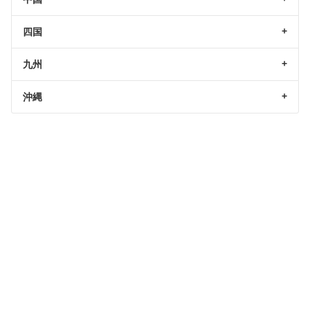
四国
九州
沖縄