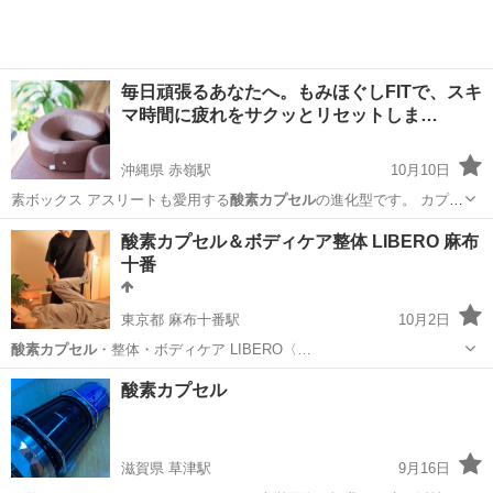
毎日頑張るあなたへ。もみほぐしFITで、スキ
マ時間に疲れをサクッとリセットしま…
沖縄県 赤嶺駅
10月10日
素ボックス アスリートも愛用する
酸素カプセル
の進化型です。 カプセ
ルと違いボ…
沖縄
糸満市
赤嶺駅
マッサージ
無料
酸素カプセル＆ボディケア整体 LIBERO 麻布
十番
東京都 麻布十番駅
10月2日
酸素カプセル
・整体・ボディケア LIBERO〈…
東京
港区
麻布十番駅
整体
酸素カプセル
酸素カプセル
滋賀県 草津駅
9月16日