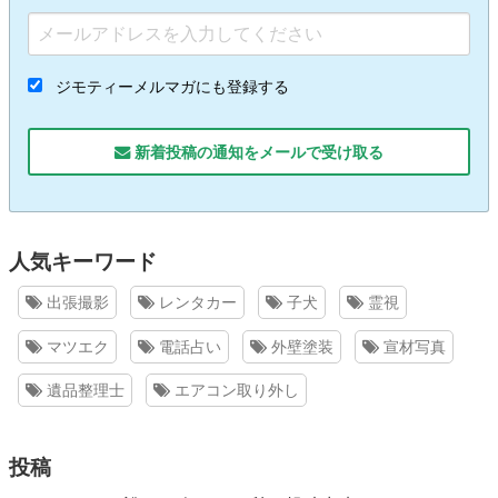
ジモティーメルマガにも登録する
新着投稿の通知をメールで受け取る
人気キーワード
出張撮影
レンタカー
子犬
霊視
マツエク
電話占い
外壁塗装
宣材写真
遺品整理士
エアコン取り外し
投稿