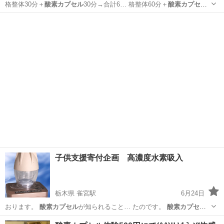
格整体30分＋
酸素カプセル
30分→合計6… 格整体60分＋
酸素カプセル
60分→合計1…
埼玉
さいたま市
宮原駅
整体
無料
子供支援寄付企画 高濃度水素吸入
栃木県 雀宮駅
6月24日
おります。
酸素カプセル
が知られること… たのです。
酸素カプセル
と違って耳が痛…
栃木
宇都宮市
雀宮駅
その他
酸素カプセル