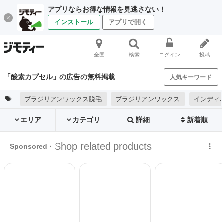
アプリならお得な情報を見逃さない！
インストール
アプリで開く
全国
検索
ログイン
投稿
「酸素カプセル」の広告の無料掲載
人気キーワード
ブラジリアンワックス脱毛
ブラジリアンワックス
インディ
エリア
カテゴリ
詳細
新着順