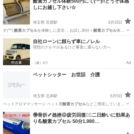
酸素カプセル体験500円にて(^^)!!どうぞ体感
しにお越し下さい☆
埼玉県 宮原駅
6月15日
す(^^)
酸素カプセル
を体験しに是非… お試し30分＋
酸素カプセル
体験
30分→1… お試し60分＋
酸素カプセル
体験60分→3… 円 もちろん
酸素
埼玉
さいたま市
宮原駅
整体
酸素カプセル
自社ローンに頼らず車にノレル
カプセル
体験500円の…
理想のクルマがあるけど審査に通らない方へ
Ad
（株）ICT
ペットシッター お世話 介護
埼玉県 北本駅
6月5日
ペットアロママッサージ ペット用
酸素カプセル
などご用意していま
す。
埼玉
北本市
北本駅
ペットサービス
ペットシッター
🉐骨折🦴捻挫😖疲労回復😮‍💨二日酔いに効果あ
り💪酸素カプセル 50分1,980…