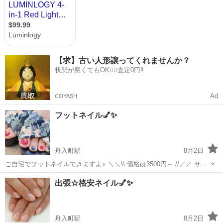
【求】古い人形譲ってくれませんか？
状態が悪くてもOK🙆‍♀️査定0円‼️
Ad
COYASH
フットネイル💅✨
舟入町駅
8月2日
ご自宅でフットネイルできますよ⭐︎ ＼＼\\ 価格は3500円～ //／／ サロ
ンだと、 〝うちの子が騒いだり…〟 とか 〝長く外出するのは難しい
広島
広島市
舟入町駅
ネイル
フットネイル
出張☆格安ネイル💅✨
んだよね…〟 というお声にお答えできませんでしたが。 出張ネイルな
ら！！...
舟入町駅
8月2日