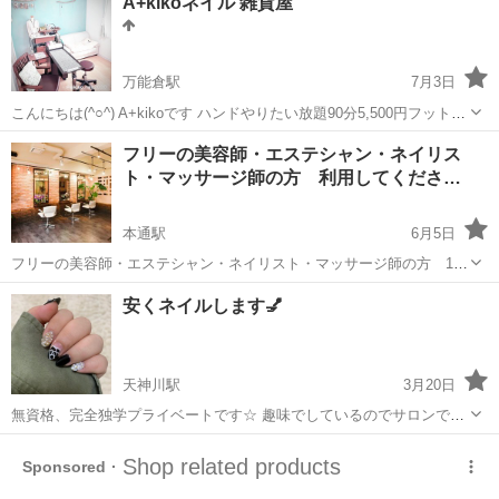
A+kikoネイル 雑貨屋
¥330 ミラー or オーロラ1本 ¥330 マットコー...
万能倉駅
7月3日
こんにちは(^○^) A+kikoです ハンドやりたい放題90分5,500円フット
6,000円 やっております 長さ出し10本90分5,000円でやっております
広島
福山市
万能倉駅
ネイル
フリーの美容師・エステシャン・ネイリス
他店付け替えオフ込みジモティー限定‼️通常他店付け替えオ...
ト・マッサージ師の方 利用してくださ
い！！
本通駅
6月5日
フリーの美容師・エステシャン・ネイリスト・マッサージ師の方 1時
間￥1,100で自由にスペース利用可能です。 美容師さんは60％以上が
広島
広島市
本通駅
美容
ホームページ
安くネイルします💅
報酬です！（独立前にためて下さい。独立アドバイスいたします
よ！） 詳しくは、ホームペー...
天神川駅
3月20日
無資格、完全独学プライベートです☆ 趣味でしているのでサロンでは
ありません🍀 ネイルスキル上げたいので格安でネイルします💅✨ ハン
広島
広島市
天神川駅
ネイル
フットネイル
ドネイル ベタ塗り・グラデーション・ワンポイントストーン ￥2500
柄デザイン ￥3000...