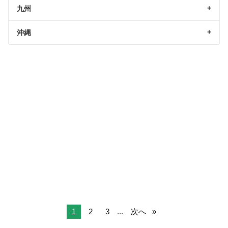
九州
沖縄
1
2
3
...
次へ