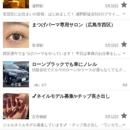
瀬野駅
3月16日
安芸区にお住まいの皆様、はじめまして！ 瀬野駅徒歩5分のプライベ
ートサロン『Private Spa ULIA（ウリア）』です。 「以前のoasisから
広島
広島市
瀬野駅
その他
無料
まつげパーマ専用サロン（広島市西区）
通っていた」という方も、「初めて知った」という方も、このリニュ
ーア...
草津駅
3月15日
西区庚午でまつげパーマをやっています！ 平日は事務のお仕事をして
いるため基本は夜のみ営業です。 （月曜日は15:00〜可能。その他要
広島
広島市
草津駅
その他
まつげ
ローンブラックでも車にノレル
相談） お気軽にお問い合わせ下さい♪ ⭐︎料金 初回 2,000円
信販会社でクルマのローンやリースが通らなくてもクル
2回目以降 ...
マをご利用いただけるサービスがあります！
Ad
（株）ICT
💅ネイルモデル募集✨チップ長さ出し
古市橋駅
3月12日
ジェルネイルモデル募集しています💅 ・チップ長さ出し ・ワンカラー