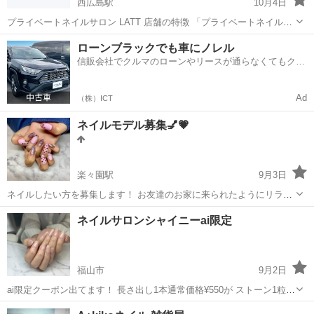
西広島駅
10月4日
プライベートネイルサロン LATT 店舗の特徴 「プライベートネイルサ
ロン LATT」は、広島県広島市に位置するネイルサロンで、ネイリスト
広島
広島市
西広島駅
ネイル
ネイルサロン
ローンブラックでも車にノレル
歴15年の豊富な経験を持つオーナーによる高品質なネイルケアを提供
信販会社でクルマのローンやリースが通らなくてもクル
しています...
マをご利用いただけるサービスがあります！
Ad
（株）ICT
ネイルモデル募集💅💗
楽々園駅
9月3日
ネイルしたい方を募集します！ お友達のお家に来られたようにリラッ
クスして楽しくお話しながらネイルしましょう♥ ネイル経験4年目🍓
広島
広島市
楽々園駅
ネイル
ネイルモデル
ネイルサロンシャイニーai限定
趣味の延長線上でやっております。 完璧を求める方は御遠慮下さい
m(_ _)m 料金:ワンカ...
福山市
9月2日
ai限定クーポン出てます！ 長さ出し1本通常価格¥550が ストーン1粒
¥50〜 パーツ1つ ¥50〜 1色追加 ¥150〜 マグネット or フラッシュ1本
広島
福山市
ネイル
ネイルサロン