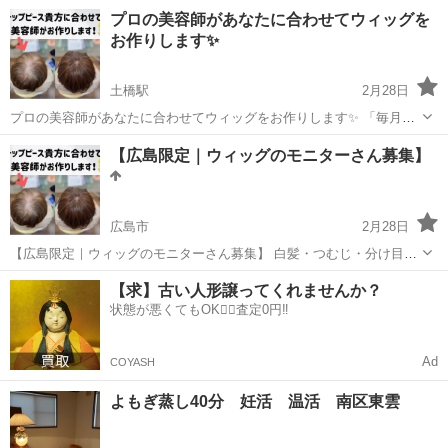
・ラメカラー多数 モデル価格 4000円 ネイル練習モデルのため お安く
広島
広島市
古市橋駅
ネイル
モデル
プロの美容師があなたに合わせてウィッグを
させていただいています✨ 広島市安佐南区付近 気になる方は メッセ
お作りします✨
ージお願...
土橋駅
2月28日
プロの美容師があなたに合わせてウィッグをお作りします✨ 「毎月カ
ラーに通うのが大変…」 「白髪やトップの薄毛が気になる…」 そんな
広島
広島市
土橋駅
ヘアサロン
美容室
【広島限定｜ウィッグのモニターさん募集】
お悩みを“自然なトップピース”で解決しませんか？ ✔ 美容師が現在の
髪に合わせて カット...
広島市
2月28日
【広島限定｜ウィッグのモニターさん募集】 白髪・つむじ・分け目の
薄さなど、 髪のお悩みがある方へ。 広島エリア限定で、 ウィッグ・
広島
広島市
ヘアサロン
無料
【求】古い人形譲ってくれませんか？
トップピースのモニターとしてご協力いただける方 を募集しています
状態が悪くてもOK🙆‍♀️査定0円‼️
✨ ✔ 美容師が丁寧にカ...
Ad
COYASH
よもぎ蒸し40分 妊活 温活 南区東雲