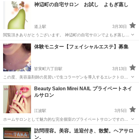
広島
東広島市
美容
サロン
神辺町の自宅サロン お試し よもぎ蒸し
トサロンとなる店長1人の個人サロンです✨ 〜脱毛をもっと通いやす
く〜 ...
道上駅
3月30日
閲覧頂きありがとうございます。 神辺町の自宅サロンでよもぎ蒸しと
整体サロン 【ピースハピネス】です。 通常料金 4,000円→ お試し
広島
福山市
道上駅
美容
よもぎ蒸し
体験モニター【フェイシャルエステ】募集
価格 3,300円 オプション よもぎ湯の足湯 ＋500円 ハーブブレン
ド ＋500...
皆実町六丁目駅
3月13日
この度、美容薬剤師の見習いで生コラーゲンを導入するエレクトロポ
レーションフェイシャル（18,000円相当）の練習をさせていただきた
広島
広島市
皆実町六丁目駅
その他
モニター
Beauty Salon Mirei NAIL プライベートネイ
く投稿しました。 先着10名様で施術させていただけたらと思います。
ルサロン
⚫︎場所はご自宅への出張、...
江波駅
3月5日
ホームサロンとして魅力的な完全個室のプライベートサロンですので
どうぞお気軽にお立ち寄りください。 駐車場も完備しています！！ ご
広島
広島市
江波駅
ネイル
サロン
訪問理容。美容。送迎付き、散髪。ヘアサロ
予約はこちらから↓ https://beauty.hotpepper.jp/kr/slnH00...
ン。