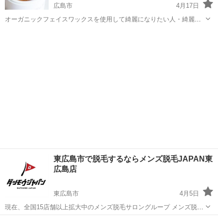
広島市
4月17日
オーガニックフェイスワックスを使用して綺麗になりたい人・綺麗の
お手伝いをしたい人を募集してます。 オーガニックフェイスワックス
広島
広島市
その他
サロン
の技術を取得した後は ⭐︎自宅でホームエステ ⭐︎副業で自宅サロン週末
サロン ⭐︎サロンメニュー...
東広島市で脱毛するならメンズ脱毛JAPAN東
広島店
東広島市
4月5日
現在、全国15店舗以上拡大中のメンズ脱毛サロングループ メンズ脱毛
JAPAN東広島店を紹介します🔥 【店長】 寺元 完全予約制プライベー