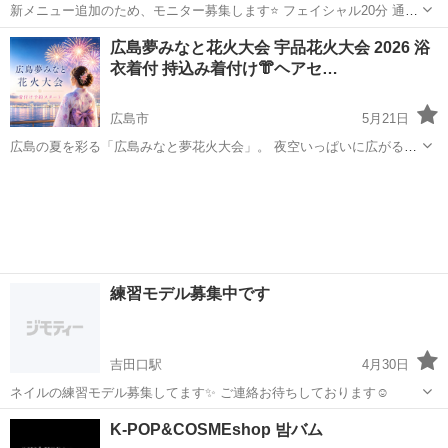
新メニュー追加のため、モニター募集します⭐️ フェイシャル20分 通常
価格3,000円→キャンペーン価格1,500円 ・3回、受けていただける方
広島
広島市
毘沙門台駅
その他
広島夢みなと花火大会 宇品花火大会 2026 浴
・アンケートにお答えいただける方 【こんな方にオススメ】 ・シミ、
衣着付 持込み着付け👘ヘアセ…
しわが気...
広島市
5月21日
広島の夏を彩る「広島みなと夢花火大会」。 夜空いっぱいに広がる花
火を、浴衣姿で楽しんでみませんか？ 幸織Shioriでは、花火大会当日
広島
広島市
その他
着付
限定で、本通りPARCOすぐそばに着付け会場をオープンいたします。
美容師・...
練習モデル募集中です
吉田口駅
4月30日
ネイルの練習モデル募集してます✨ ご連絡お待ちしております☺️
広島
安芸高田市
吉田口駅
ネイル
K-POP&COSMEshop 밤バム