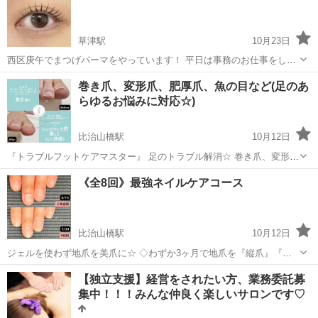
草津駅
10月23日
西区庚午でまつげパーマをやっています！ 平日は事務のお仕事をして
いるため、夜のみ営業です。 お気軽にお問い合わせ下さい♪ ⭐︎料金
広島
広島市
草津駅
その他
まつげ
巻き爪、変形爪、肥厚爪、魚の目など(足のあ
初回 2,000円 2回目以降 2,800円 ⭐︎時間 平日 19:00〜
らゆるお悩みに対応☆)
2...
比治山橋駅
10月12日
『トラブルフットケアマスター』 足のトラブル解消☆ 巻き爪、変形
爪、肥厚爪、陥入爪、魚の目、タコなど このようなお悩みありません
広島
広島市
比治山橋駅
ネイル
無料
《全8回》最強ネイルケアコース
か？ ・巻き爪かも ・爪を上から押すと痛い ・爪が食い込んで痛い ・
靴、靴下を履くと痛い ・...
比治山橋駅
10月12日
ジェルを使わず地爪を美爪に☆ ◇わずか3ヶ月で地爪を『縦爪』『丈
夫な爪』に ◆自分史上最高の美爪に ◇地爪育成コース ・爪のピンク
広島
広島市
比治山橋駅
ネイル
モニター
【独立支援】経営をされたい方、業務委託募
の部分を縦長に伸ばしたい ・爪が薄く折れやすいのを丈夫な爪にした
集中！！！みんな仲良く楽しいサロンです♡
い ・爪の縦筋か気になる ・...