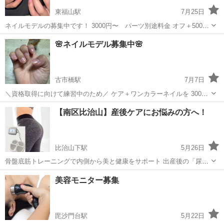
東福山駅
7月25日
ネイルモデルの募集中です！ 3000円〜 パーツ別途料金 オフ＋500円
長さ出し1本＋300円 デザインなど先に送ってもらえると助かります🙇‍♀️
広島
福山市
東福山駅
ネイル
ネイルモデル
🌸ネイルモデル募集中🌸
古市橋駅
7月7日
＼資格取得に向けて練習中のため／ ケア＋ワンカラーネイルを 3000
円 でご提供💅✨ 現在、ネイルの資格取得に向けて勉強中です。 ネイ
広島
広島市
古市橋駅
ネイル
ネイルモデル
【南区比治山】産後ケアにお悩みの方へ！
ルチップの制作経験はありますが、直接の施術はまだ少ないため、技
術向上・スキルアップを目的...
比治山下駅
5月26日
骨盤底筋トレーニングで内側から美と健康をサポート 出産後の「尿も
れ」「骨盤のゆがみ」「お腹まわりのたるみ」など、なかなか相談し
広島
広島市
比治山下駅
その他
サロン
美容モニター募集
づらいお悩みを抱えていませんか？ 広島市南区比治山にある**《ヒー
リングサロンease...
毘沙門台駅
5月22日