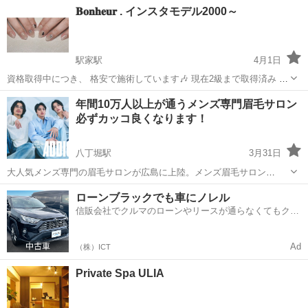
広島
安芸郡
矢野駅
ネイル
ネイルサロン
𝐁𝐨𝐧𝐡𝐞𝐮𝐫 . インスタモデル2000～
野町 自宅サロン 🚗駐車場あり 🍀今月空き枠あり 👇予約はDMへ 迷
っ...
駅家駅
4月1日
資格取得中につき、 格安で施術しています🎶 現在2級まで取得済み 上
級取得するまで こちらで格安で掲載させてもらいます。 価格等は材料
広島
福山市
駅家駅
ネイル
ネイルサロン
年間10万人以上が通うメンズ専門眉毛サロン
費のみの2000～3000円にて。 オフありは別途500円です。 インスタに
必ずカッコ良くなります！
手の写真...
八丁堀駅
3月31日
大人気メンズ専門の眉毛サロンが広島に上陸。メンズ眉毛サロン
ADDICT -香水の様に、色気をまとう-顔の印象は80%が『眉毛』で決ま
広島
広島市
八丁堀駅
美容
眉毛
ローンブラックでも車にノレル
るってご存知ですか？あなたの骨格×ADDICT独自の黄金比＝思わず
信販会社でクルマのローンやリースが通らなくてもクル
『ドキッとしちゃう』色気M...
マをご利用いただけるサービスがあります！
Ad
（株）ICT
Private Spa ULIA