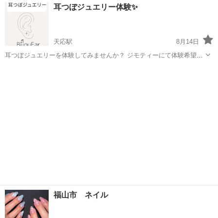
広島
広島市
その他
耳つぼジュエリー体験✨
と忙しく、意外とゆっくり写真が撮れる時間はありません💦 せっかく
こだわった振袖姿だ...
天応駅
8月14日
耳つぼジュエリーを体験してみませんか？ ジモティーにて体験希望者
が6名以上集まるようであれば レンタルスペースにて出店いたしま
広島
呉市
天応駅
その他
バランス
す！ （メニューは下記特別お試し価格です！） お気軽にメッセージを
どうぞ♪ 子どもからシニアま...
福山市 ネイル