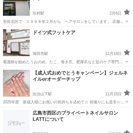
玖村駅
2月6日
安佐北区で １９９８年２月から ヘアサロンをしています。 店舗で
の ご予約なども お気軽に カット 顔剃り シャンプーセット
広島
広島市
玖村駅
ヘアサロン
眉毛
ドイツ式フットケア
3000円 お気軽に コメント ご予約 くださいませ。 今までも、
平日 出張散髪していましたが...
海田市駅
11月19日
看護師が始めたうおのめ、たこ、巻き爪、肥厚爪など足のケア専門店
です。フットケアされる方のオプションでもみほぐしやフットネイル
広島
広島市
海田市駅
美容
フットネイル
【成人式おめでとうキャンペーン】ジェルネ
などもしております。メニュー、施術代金などはホットペッパービュ
イルorオーダーチップ
ーティーをご参照下さい。 広島市安芸...
比治山下駅
11月15日
2025年度 新成人様にお祝いの気持ちを込めて☆ 前撮りにも是非☆
オーダーチップorジェルネイルor剥がせるジェル お好きな方を！ アー
広島
広島市
比治山下駅
美容
成人式
広島市西区のプライベートネイルサロン
ト2〜4本込みのシンプルコース 9,000→6,500円 ほどよくたくさんアー
LATTについて
ト...