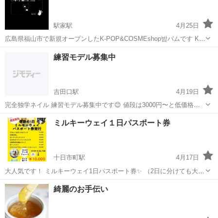
駅家駅
4月25日
広島県福山市で新規オープンしたK-POP&COSMEshop밤バムです K－
POPアーティストのグッズやCD、DVD、サインステッカーや ペンラ
広島
福山市
駅家駅
美容
練習モデル募集中
イト、フォトカード等のグッズに加えて、韓国で人気の 食品や、韓国
コスメなど...
吉田口駅
4月19日
完全独学ネイル 練習モデル募集中です😊 値段は3000円〜と低価格で
す✨ インスタがありますので 送りますのでコメントください☺️
広島
安芸高田市
吉田口駅
ネイル
ミルキーウェイ１日パスポート券
十日市町駅
4月17日
大人気です！ ミルキーウェイ1日パスポート券✨ （2日に分けても大丈
夫です) ご紹介いただいたり プレゼントにされる方など 皆さまお喜び
広島
広島市
十日市町駅
その他
綺麗のお手伝い
いただき 私たちもとっても幸せです♥ まだまだ絶賛受付中です、 ぜひ
癒されにご来店くださ...