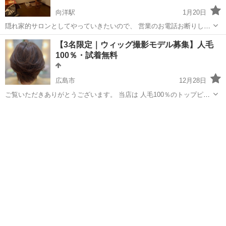
向洋駅
1月20日
隠れ家的サロンとしてやっていきたいので、 営業のお電話お断りして
おります 【料金】 木製 3800円 初回3000円 黄土 4400円 初回
広島
広島市
向洋駅
その他
黄土
【3名限定｜ウィッグ撮影モデル募集】人毛
3800円 ※ペア割はそれぞれ500円引き 2種類ご用意しておりますの
100％・試着無料
で、お選び...
広島市
12月28日
ご覧いただきありがとうございます。 当店は 人毛100％のトップピー
スや医療用ウィッグを専門に取り扱っております。 この度、 ウィッグ
広島
広島市
美容
モデル
の試着モデルを《3名限定》で募集いたします。 抗がん剤治療や脱毛
症など、 ...