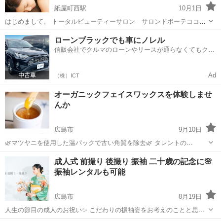
紙屋町西駅
10月1日
はじめまして。 トータルビューティーサロン サロンドボーテココナ
ッツ三村と申します。 この度部屋の増築につきまして、一緒に美容の
広島
広島市
紙屋町西駅
美容
サロン
ローンブラックでも車にノレル
仕事をする方を募集しております。 ・エステティシャン ・セラピスト
信販会社でクルマのローンやリースが通らなくてもクル
・アイリスト ・ネ...
マをご利用いただけるサービスがあります！
Ad
（株）ICT
オーガニックフェイスワックスを体験しませ
んか
広島市
9月10日
🌿マツヤニを使用した温パックで古い角質を除去🌿 タレントの
MEGUMIさんも「産毛は剃るな」と本にも書かれています。 マツヤニ
広島
広島市
美容
ピーリング
成人式 前撮り 後撮り 振袖 二十歳の記念に🌸
ワックスは天然素材のみを使用し肌をデトックスしてくれます ⭐︎産毛
振袖レンタルも可能
の脱毛・毛穴の汚れ・皮脂・...
広島市
8月19日
人生の節目の成人のお祝い✨ こだわりの振袖姿をお考えのことと思い
ます❣ でも、成人式当日はお友達と会ったり式場に移動したり、 何か