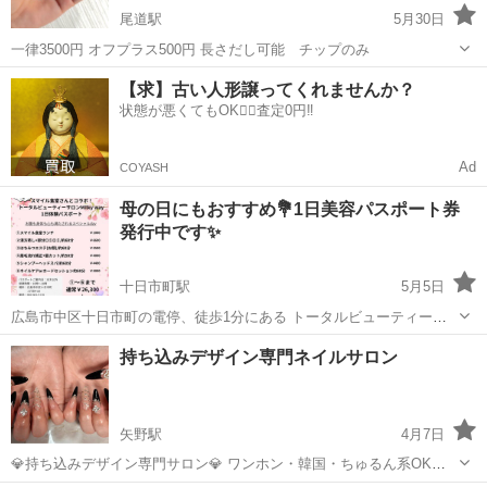
尾道駅
5月30日
一律3500円 オフプラス500円 長さだし可能 チップのみ
広島
尾道市
尾道駅
ネイル
【求】古い人形譲ってくれませんか？
状態が悪くてもOK🙆‍♀️査定0円‼️
Ad
COYASH
母の日にもおすすめ💐1日美容パスポート券
発行中です✨️
十日市町駅
5月5日
広島市中区十日市町の電停、徒歩1分にある トータルビューティーサ
ロン ミルキーウェイです😊 お食事からエステまで 女性の方に喜んで
広島
広島市
十日市町駅
美容
サロン
持ち込みデザイン専門ネイルサロン
いただけるメニューを ご用意しました🌈👱‍♀️ ご希望の日時を2.3候補い
ただけますと...
矢野駅
4月7日
💎持ち込みデザイン専門サロン💎 ワンホン・韓国・ちゅるん系OK
シンプル〜盛りまで再現OK ♦️持ち込み¥6500〜10000♦️ 📍広島 熊