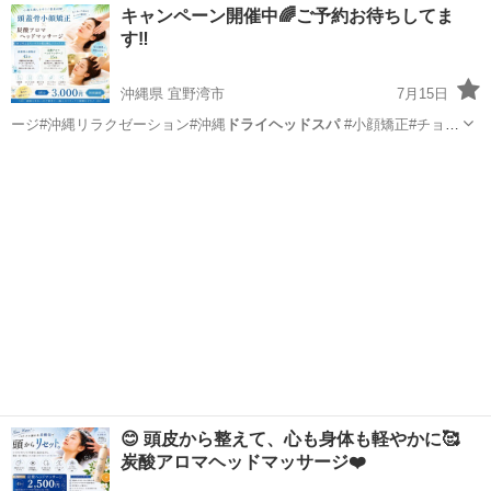
東京
葛飾区
亀有駅
マッサージ
ドライヘッドスパ
キャンペーン開催中🌈ご予約お待ちしてま
す‼️
沖縄県 宜野湾市
7月15日
ージ#沖縄リラクゼーション#沖縄
ドライヘッドスパ
#小顔矯正#チョイ
サロンキング…
沖縄
宜野湾市
その他
小顔
😊 頭皮から整えて、心も身体も軽やかに🥰
炭酸アロマヘッドマッサージ❤️