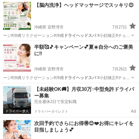
沖縄
宜野湾市
その他
サロン
【脳内洗浄】ヘッドマッサージでスッキリ😊
沖縄県 宜野湾市
7月27日
ージ#沖縄リラクゼーション#沖縄
ドライヘッドスパ
#小顔矯正#チョイ
サロンキング…
沖縄
宜野湾市
その他
小顔
半額🥰🎵キャンペーン💕夏☀️自分へのご褒美
に‼️
沖縄県 宜野湾市
7月26日
ージ#沖縄リラクゼーション#沖縄
ドライヘッドスパ
#小顔矯正#チョイ
サロンキング…
沖縄
宜野湾市
その他
小顔
【未経験OK🚚】月収30万↑中型免許ドライバ
ー募集
完全週休2日で安定転職
Ad
ドライバーダイレクト
次回予約でさらにお得🉐😊❤️お得にキレイを
目指しましょう💕