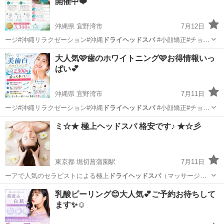
開催中❤️
沖縄県 宜野湾市
7月12日
ージ#沖縄リラクゼーション#沖縄
ドライヘッドスパ
#小顔矯正#チョイ
サロンキング…
沖縄
宜野湾市
その他
小顔
大人気🩷歯のホワイトニング🩷お得情報いっ
ぱい💕
沖縄県 宜野湾市
7月11日
ージ#沖縄リラクゼーション#沖縄
ドライヘッドスパ
#小顔矯正#チョイ
サロンキング…
沖縄
宜野湾市
その他
ホワイトニング
ミ☆★ 極上ヘッドスパ 格安です♪ ★☆彡
東京都 堀切菖蒲園駅
7月11日
ーアで人気のセラピストによる極上
ドライヘッドスパ
（マッサージ）
の施術です♪ …
東京
葛飾区
堀切菖蒲園駅
マッサージ
乳酸ピーリング😊大人気💕ご予約お待ちして
ます✨☺️
ドライヘッドスパ