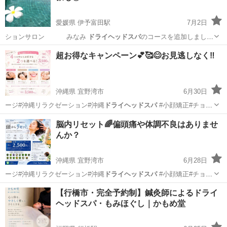
愛媛県 伊予富田駅
7月2日
ションサロン みなみ
ドライヘッドスパ
のコースを追加しました
ので ご案…
愛媛
今治市
伊予富田駅
マッサージ
ドライヘッドスパ
超お得なキャンペーン💕🥰😊お見逃しなく‼️
沖縄県 宜野湾市
6月30日
ージ#沖縄リラクゼーション#沖縄
ドライヘッドスパ
#小顔矯正#チョイ
サロンキング…
沖縄
宜野湾市
エステ
ホワイトニング
脳内リセット🌈偏頭痛や体調不良はありませ
んか？
沖縄県 宜野湾市
6月28日
ージ#沖縄リラクゼーション#沖縄
ドライヘッドスパ
#小顔矯正#チョイ
サロンキング…
沖縄
宜野湾市
その他
小顔
【行橋市・完全予約制】鍼灸師によるドライ
ヘッドスパ・もみほぐし｜かもめ堂