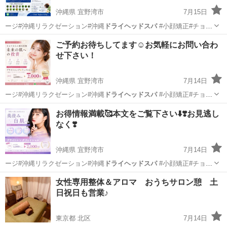
沖縄県 宜野湾市
7月15日
ージ#沖縄リラクゼーション#沖縄
ドライヘッドスパ
#小顔矯正#チョイ
サロンキング…
沖縄
宜野湾市
その他
ご予約お待ちしてます☺️お気軽にお問い合わ
せ下さい！
沖縄県 宜野湾市
7月14日
ージ#沖縄リラクゼーション#沖縄
ドライヘッドスパ
#小顔矯正#チョイ
サロンキング…
沖縄
宜野湾市
その他
小顔
お得情報満載🥰本文をご覧下さい⬇️❣️お見逃し
なく❣️
沖縄県 宜野湾市
7月14日
ージ#沖縄リラクゼーション#沖縄
ドライヘッドスパ
#小顔矯正#チョイ
サロンキング…
沖縄
宜野湾市
その他
サロン
女性専用整体＆アロマ おうちサロン憩 土
日祝日も営業♪
東京都 北区
7月14日