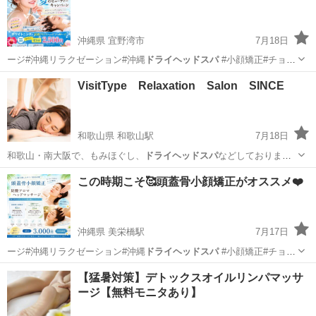
ふわふわに☆ ...
沖縄県 宜野湾市
7月18日
ージ#沖縄リラクゼーション#沖縄
ドライヘッドスパ
#小顔矯正#チョイ
サロンキング…
沖縄
宜野湾市
その他
サロン
VisitType Relaxation Salon SINCE
和歌山県 和歌山駅
7月18日
和歌山・南大阪で、もみほぐし、
ドライヘッドスパ
などしておりま
す。 60分30…
和歌山
和歌山市
和歌山駅
マッサージ
サロン
この時期こそ🥰頭蓋骨小顔矯正がオススメ❤️
沖縄県 美栄橋駅
7月17日
ージ#沖縄リラクゼーション#沖縄
ドライヘッドスパ
#小顔矯正#チョイ
サロンキング…
沖縄
宜野湾市
美栄橋駅
その他
小顔
【猛暑対策】デトックスオイルリンパマッサ
ージ【無料モニタあり】