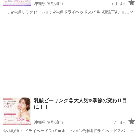
沖縄県 宜野湾市
7月10日
ージ#沖縄リラクゼーション#沖縄
ドライヘッドスパ
#小顔矯正#チョイ
サロンキング…
沖縄
宜野湾市
その他
小顔
乳酸ピーリング😊大人気✨季節の変わり目
に！！
沖縄県 宜野湾市
7月8日
骨小顔矯正
ドライヘッドスパ
❤️ホ… ション#沖縄
ドライヘッドスパ
#
小顔矯正…