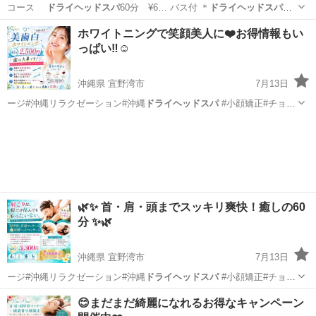
コース
ドライヘッドスパ
60分 ¥6… バス付 ＊
ドライヘッドスパ
の
コースにも… 00 🪷
ドライヘッドスパ
眼精疲労や…
東京
北区
ボディケア
ホワイトニングで笑顔美人に❤️お得情報もい
っぱい‼️☺️
沖縄県 宜野湾市
7月13日
ージ#沖縄リラクゼーション#沖縄
ドライヘッドスパ
#小顔矯正#チョイ
サロンキング…
沖縄
宜野湾市
その他
ホワイトニング
🌿✨ 首・肩・頭までスッキリ爽快！癒しの60
分 ✨🌿
沖縄県 宜野湾市
7月13日
ージ#沖縄リラクゼーション#沖縄
ドライヘッドスパ
#小顔矯正#チョイ
サロンキング…
沖縄
宜野湾市
その他
ホワイトニング
😊まだまだ綺麗になれるお得なキャンペーン