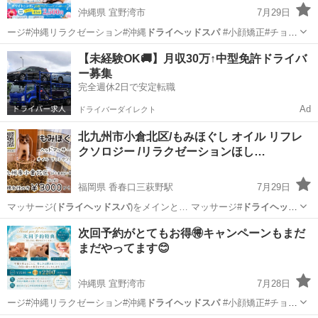
沖縄県 宜野湾市
7月29日
ージ#沖縄リラクゼーション#沖縄
ドライヘッドスパ
#小顔矯正#チョイ
サロンキング…
沖縄
宜野湾市
その他
ホワイトニング
【未経験OK🚚】月収30万↑中型免許ドライバ
ー募集
完全週休2日で安定転職
Ad
ドライバーダイレクト
北九州市小倉北区/もみほぐし オイル リフレ
クソロジー /リラクゼーションほし…
福岡県 香春口三萩野駅
7月29日
マッサージ(
ドライヘッドスパ
)をメインと… マッサージ#
ドライヘッド
スパ
#リフレク…
福岡
北九州市
香春口三萩野駅
マッサージ
次回予約がとてもお得🉐キャンペーンもまだ
まだやってます😊
ドライヘッドスパ
沖縄県 宜野湾市
7月28日
ージ#沖縄リラクゼーション#沖縄
ドライヘッドスパ
#小顔矯正#チョイ
サロンキング…