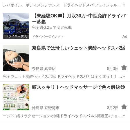
ンパオイル ボディメンテナンス
ドライヘッドスパ
フェイシャルリ
フトアップ（化粧…
奈良
橿原市
エステ
ドライヘッドスパ
【未経験OK🚚】月収30万↑中型免許ドライバ
ー募集
完全週休2日で安定転職
Ad
ドライバーダイレクト
奈良県では珍しいウェット炭酸ヘッドスパ🧖
奈良県 真菅駅
8月3日
完全ウェット炭酸ヘッドスパ🧖
ドライヘッドスパ
とは全く違う！！ 炭
酸ヘッドスパ…
奈良
葛城市
真菅駅
その他
ドライヘッドスパ
頭スッキリ！ヘッドマッサージで色々解決😊
沖縄県 宜野湾市
8月2日
ージ#沖縄リラクゼーション#沖縄
ドライヘッドスパ
#小顔矯正#チョイ
サロンキング…
沖縄
宜野湾市
その他
サロン