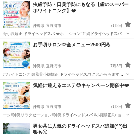
沖縄
宜野湾市
その他
ピーリング
虫歯予防・口臭予防にもなる【歯のスーパー
ホワイトニング】❤️
沖縄県 宜野湾市
7月8日
骨小顔矯正
ドライヘッドスパ
❤️ホ… ション#沖縄
ドライヘッドスパ
#
小顔矯正…
沖縄
宜野湾市
エステ
ホワイトニング
お手頃サロン🩷全メニュー2500円💪
沖縄県 宜野湾市
7月3日
ホワイトニング 頭蓋骨小顔矯正
ドライヘッドスパ
これからもますま
すキレイにな…
沖縄
宜野湾市
その他
小顔
気軽に通えるエステ😊キャンペーン開催中❤️
沖縄県 宜野湾市
7月3日
ージ#沖縄リラクゼーション#沖縄
ドライヘッドスパ
#小顔矯正#チョイ
サロンキング…
沖縄
宜野湾市
エステ
サロン
男女共に人気のドライヘッドスパ追加(^^)出
張も🉑