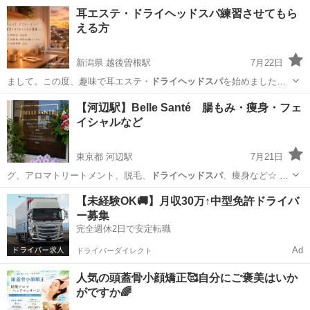
東京
足立区
五反野駅
マッサージ
五十肩
耳エステ・ドライヘッドスパ練習させてもら
える方
新潟県 越後曽根駅
7月22日
まして。この度、趣味で耳エステ・
ドライヘッドスパ
を始めました！
もっと上手になり…
新潟
新潟市
越後曽根駅
その他
ドライヘッドスパ
【河辺駅】Belle Santé 腸もみ・痩身・フェ
イシャルなど
東京都 河辺駅
7月21日
グ、アロマトリートメント、脱毛、
ドライヘッドスパ
、痩身など☆ ご
予約はこち…
東京
青梅市
河辺駅
エステ
痩身
【未経験OK🚚】月収30万↑中型免許ドライバ
ー募集
完全週休2日で安定転職
Ad
ドライバーダイレクト
人気の頭蓋骨小顔矯正🥰自分にご褒美はいか
がですか🌈