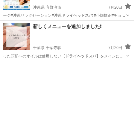
沖縄県 宜野湾市
7月20日
ージ#沖縄リラクゼーション#沖縄
ドライヘッドスパ
#小顔矯正#チョイ
サロンキング…
沖縄
宜野湾市
その他
小顔
新しくメニューを追加しました❗️
千葉県 千葉寺駅
7月20日
った頭部へのオイルは使用しない【
ドライヘッドスパ
】をメインに施
術を行っていくコー…
千葉
千葉市
千葉寺駅
ボディケア
ドライヘッドスパ