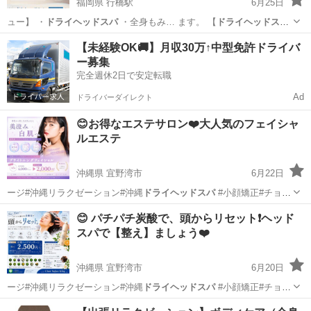
福岡県 行橋駅
6月25日
ュー】 ・
ドライヘッドスパ
・全身もみ… ます。 【
ドライヘッドスパ
60分】 …
福岡
行橋市
行橋駅
マッサージ
ドライヘッドスパ
【未経験OK🚚】月収30万↑中型免許ドライバ
ー募集
完全週休2日で安定転職
Ad
ドライバーダイレクト
😊お得なエステサロン❤️大人気のフェイシャ
ルエステ
沖縄県 宜野湾市
6月22日
ージ#沖縄リラクゼーション#沖縄
ドライヘッドスパ
#小顔矯正#チョイ
サロンキング…
沖縄
宜野湾市
その他
小顔
😊 パチパチ炭酸で、頭からリセット❗️ヘッド
スパで【整え】ましょう❤️
沖縄県 宜野湾市
6月20日
ージ#沖縄リラクゼーション#沖縄
ドライヘッドスパ
#小顔矯正#チョイ
サロンキング…
沖縄
宜野湾市
その他
小顔