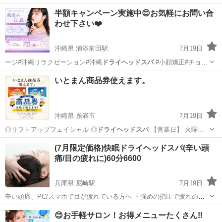
半額キャンペーン実施中😊お気軽にお問い合
わせ下さい❤️
沖縄県 浦添前田駅
7月19日
ージ#沖縄リラクゼーション#沖縄
ドライヘッドスパ
#小顔矯正#チョイ
サロンキング…
沖縄
宜野湾市
浦添前田駅
その他
小顔
いとまん商品券使えます。
沖縄県 糸満市
7月19日
◎リフトアップフェイシャル ◎
ドライヘッドスパ
【営業日】 火曜
日〜日曜日 …
沖縄
糸満市
ボディケア
黄土
(7月限定価格)快眠ドライヘッドスパ(辛い頭
痛/目の疲れに)60分6600
兵庫県 尼崎駅
7月19日
辛い頭痛、PC/スマホで目が疲れている方へ ・強めの指圧で疲れのツ
ボに強烈アプローチ ・幹細胞入の強炭酸スプレーで頭皮スッキリ ・首
兵庫
尼崎市
尼崎駅
マッサージ
ドライヘッドスパ
😊お手軽サロン！お得メニューたくさん‼️
スジ、肩もオイルでしっかり流します 終わった後、ガチガチの頭皮が