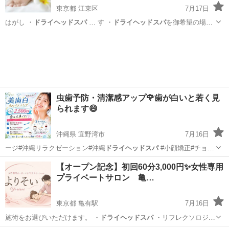
東京都 江東区
7月17日
はがし ・
ドライヘッドスパ
… す ・
ドライヘッドスパ
を御希望の場…
東京
江東区
マッサージ
男性
虫歯予防・清潔感アップ🌹歯が白いと若く見
られます😄
沖縄県 宜野湾市
7月16日
ージ#沖縄リラクゼーション#沖縄
ドライヘッドスパ
#小顔矯正#チョイ
サロンキング…
沖縄
宜野湾市
その他
小顔
【オープン記念】初回60分3,000円✨女性専用
プライベートサロン 亀…
東京都 亀有駅
7月16日
施術をお選びいただけます。 ・
ドライヘッドスパ
・リフレクソロジー
・揉みほぐ…