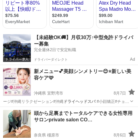
【未経験OK🚚】月収30万↑中型免許ドライバ
ー募集
完全週休2日で安定転職
Ad
ドライバーダイレクト
新メニュー💕美顔シンメトリー😊⭐️新しい美
容ケア🩷
沖縄県 宜野湾市
8月7日
ージ#沖縄リラクゼーション#沖縄
ドライヘッドスパ
#小顔矯正#チョイ
サロンキング…
沖縄
宜野湾市
その他
サロン
頭から足裏までトータルケアできる女性専用
サロンprivate salon CO…
奈良県 橿原市
8月6日