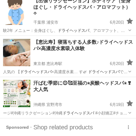
【出張リラクゼーション】ボディケア（全身
ほぐし・ドライヘッドスパ・アロマフット）
千葉県 浦安市
6月20日
験2年 メニュー：全身ほぐし、
ドライヘッドスパ
、アロマフット、ス
…
千葉
浦安市
マッサージ
ドライヘッドスパ
【恵比寿】寝落ちする人多数♪ドライヘッドス
パ×高濃度水素吸入体験
東京都 恵比寿駅
6月20日
人気の 【
ドライヘッドスパ
×高濃度水素… す🌿
ドライヘッドスパ
で頭
皮や首肩… 験料金】
ドライヘッドスパ
＋高濃度水素…
東京
渋谷区
恵比寿駅
美容
ドライヘッドスパ
汗ばむ季節に😊🥰至福の⭐︎炭酸ヘッドスパ⭐︎ ❣️
大人気
沖縄県 宜野湾市
6月19日
ージ#沖縄リラクゼーション#沖縄
ドライヘッドスパ
#小顔矯正#チョイ
サロンキング…
沖縄
宜野湾市
エステ
ホワイトニング