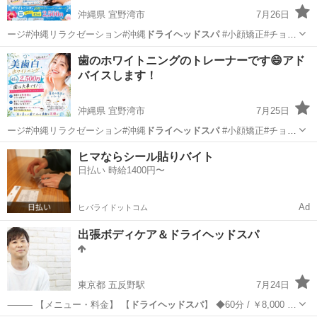
沖縄県 宜野湾市
7月26日
ージ#沖縄リラクゼーション#沖縄
ドライヘッドスパ
#小顔矯正#チョイ
サロンキング…
沖縄
宜野湾市
その他
サロン
歯のホワイトニングのトレーナーです😄アド
バイスします！
沖縄県 宜野湾市
7月25日
ージ#沖縄リラクゼーション#沖縄
ドライヘッドスパ
#小顔矯正#チョイ
サロンキング…
沖縄
宜野湾市
その他
ホワイトニング
ヒマならシール貼りバイト
日払い 時給1400円〜
Ad
ヒバライドットコム
出張ボディケア＆ドライヘッドスパ
東京都 五反野駅
7月24日
⸻ 【メニュー・料金】 【
ドライヘッドスパ
】 ◆60分 / ￥8,000 …