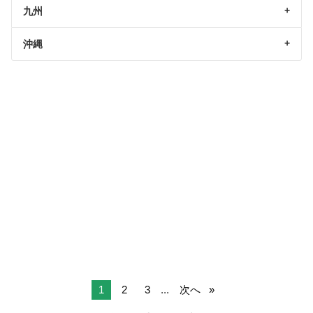
九州
沖縄
1
2
3
...
次へ